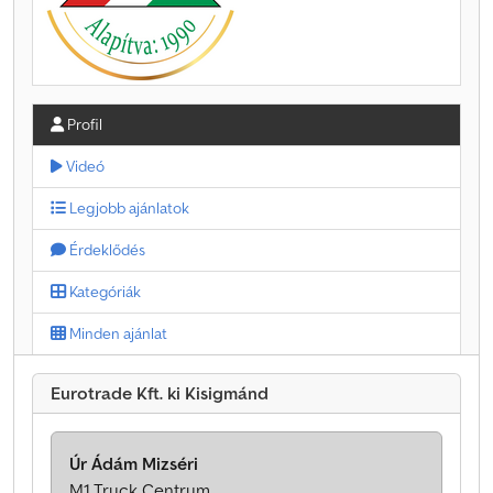
Profil
Videó
Legjobb ajánlatok
Érdeklődés
Kategóriák
Minden ajánlat
Eurotrade Kft. ki Kisigmánd
Úr Ádám Mizséri
M1 Truck Centrum