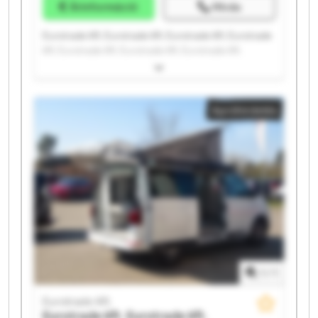
Árinformáció
Hívás
Eurotrade Kft. Eurotrade Kft. Eurotrade Kft. Eurotrade
Kft. Eurotrade Kft. Eurotrade Kft. Eurotrade Kft.
Eurotrade Kft. Eurotrade Kft. Eurotrade Kft. Eurotrade
Kft. Eurotrade Kft. Eurotrade Kft. Eurotrade Kft.
Eurotrade Kft. Eurotrade Kft. Eurotrade Kft. Eurotrade
Apróhirdetés
Kft. Eurotrade Kft. Eurotrade Kft.
1
/
1
Eurotrade Kft.
Eurotrade Kft.
Eurotrade Kft.