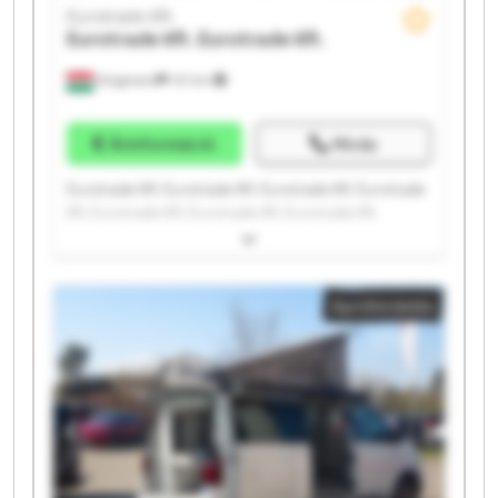
Eurotrade Kft.
Eurotrade Kft.
Eurotrade Kft.
Kisigmand
121 km
Árinformáció
Hívás
Eurotrade Kft. Eurotrade Kft. Eurotrade Kft. Eurotrade
Kft. Eurotrade Kft. Eurotrade Kft. Eurotrade Kft.
Eurotrade Kft. Eurotrade Kft. Eurotrade Kft. Eurotrade
Kft. Eurotrade Kft. Eurotrade Kft. Eurotrade Kft.
Eurotrade Kft. Eurotrade Kft. Eurotrade Kft. Eurotrade
Apróhirdetés
Kft. Eurotrade Kft. Eurotrade Kft.