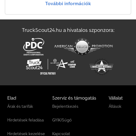
További információk
rács Villák (1000 mm) 3 szelep (A400) Super-elastic abroncsok (SE)
Duplán működő rögzítőfék Munkalámpa Hátsó kombi lámpa
Ciklonlevegőszűrő a vezetővédő tetőoszlopnál történő
beszívással Indítótiltás ismétlődő indítás esetén (dízel változat)
TruckScout24.hu a hivatalos szponzora:
Motorháztető gázrugóval Padlószőnyeg Tárolórekesz
Üzleti/Export – Nettó ár € – 24 990 Változtatás, közbenső
értékesítés és tévedés jogát fenntartjuk Telefon: +49 551 50 84
912
Elad
Szerviz és támogatás
Vállalat
Árak és tarifák
Bejelentkezés
Állások
Hirdetések feladása
GYIK/Súgó
Hirdetések kezelése
Kapcsolat