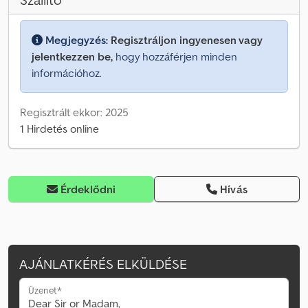
Szállító
Megjegyzés:
Regisztráljon ingyenesen vagy
jelentkezzen be,
hogy hozzáférjen minden
információhoz.
Regisztrált ekkor: 2025
1 Hirdetés online
Érdeklődni
Hívás
AJÁNLATKÉRÉS ELKÜLDÉSE
Üzenet*