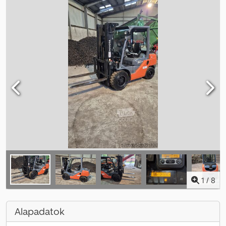
1
/
8
Alapadatok