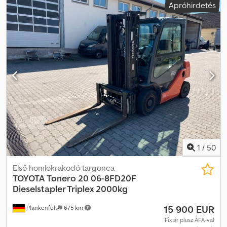
Apróhirdetés
tárolóhely: ügyfél. Dodpfxszkxi As Ambock
1
/
50
Első homlokrakodó targonca
TOYOTA
Tonero 20 06-8FD20F
Dieselstapler Triplex 2000kg
15 900 EUR
Plankenfels
675 km
Fix ár plusz ÁFA-val