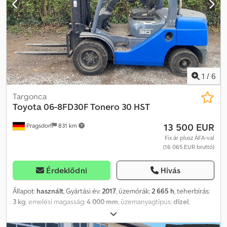
1
/
6
Targonca
Toyota
06-8FD30F Tonero 30 HST
13 500 EUR
Pragsdorf
831 km
Fix ár plusz ÁFA-val
(16 065 EUR bruttó)
Érdeklődni
Hívás
Állapot:
használt
, Gyártási év:
2017
, üzemórák:
2 665 h
, teherbírás:
3 kg
, emelési magasság:
4 000 mm
, üzemanyagtípus:
dízel
,
teljesítmény:
36 kW (48,95 LE)
, saját tömeg:
4 540 kg
, emelési
teljesítmény:
3 kg/m
, Üzemórák: 2665, tartozékok: raklapvillák,