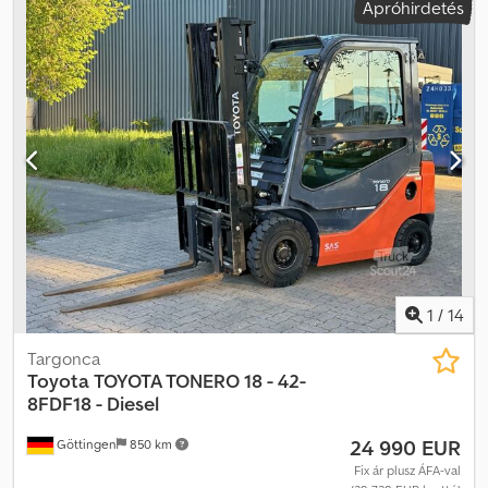
Apróhirdetés
700,_12/5.00; Profilmélység: 25% 2. tengely: Gumiabroncs méret:
700,_12/5.00; Profilmélység: 25% Üres tömeg: 3.820 kg = Céges
információk = Érdeklődés esetén kérjük mindig adja meg a
raktárszámot (8 számjegy) A Smz Smeets & Zonen cégnél: - 1976
óta a piacon, több mint 65.000 eladott jármű, 1700/év, 1000
raktáron - Teljes körű szolgáltatás A-tól Z-ig, beleértve a szállítás
megszervezését és export vámkezelést (külön díjért!) - Rakodási
szolgáltatás a lehető legkedvezőbb szállításhoz világszerte Nagy
raktár új és használt alkatrészekkel Mindig a legjobb árainkat
hirdetjük Tekintse meg teljes készletünket és információinkat a
weboldalon 13.000 m2-es telephelyen fogadjuk Önt, ebből 20.000
m2 modern raktár és teljesen felszerelt műhely Nézze meg
videónkat Djdpfx Aey Upd Ismbsck
1
/
14
Targonca
Toyota
TOYOTA TONERO 18 - 42-
8FDF18 - Diesel
24 990 EUR
Göttingen
850 km
Fix ár plusz ÁFA-val