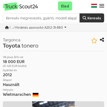
Elad
Keresés
/ ... / Hirdetés azonosító: A202-31-880
Targonca
Toyota
tonero
VB plusz ÁFA-val
18 000 EUR
(21 420 EUR bruttó)
Gyártási év
2012
Állapot
Használt
Helyszín
Wietmarschen