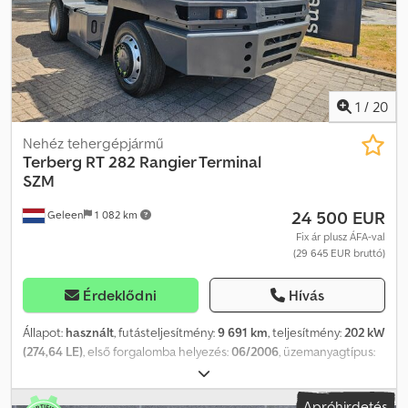
1
/
20
Nehéz tehergépjármű
Terberg
RT 282 Rangier Terminal
SZM
24 500 EUR
Geleen
1 082 km
Fix ár plusz ÁFA-val
(29 645 EUR bruttó)
Érdeklődni
Hívás
Állapot:
használt
, futásteljesítmény:
9 691 km
, teljesítmény:
202 kW
(274,64 LE)
, első forgalomba helyezés:
06/2006
, üzemanyagtípus:
dízel
, össztömeg:
48 000 kg
, tengelyelrendezés:
2 tengely
, szín:
kék
, hajtástípus:
automata
, Terberg RT 282 4x4 tolató-terminál
Apróhirdetés