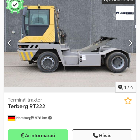
vontató Gyártási év: 2006 9691 üzemóra Automatikus ZF 6WG260
váltó, 6 előre- és 3 hátrameneti fokozattal Elöl laprugó, hátul
légrugó Forgatható vezetőülés, 180°-os tartományban
Gumiabroncsok: 315/60 R22,5, 100%-os állapot Motor: Mercedes,
275 LE, 6 hengeres dízelmotor Hidraulikus csatlakozás Szállítási
méretek: Hossz: 500 cm, Szélesség: 255 cm, Magasság: 300 cm
Videók megtekintéséhez küldjön üzenetet a WhatsApp-on a
következő címre: Fenntartjuk a jogot a nyomdai hibákra, elírásokra
és a köztes értékesítésre. Cjdpfx Aozngvrjhfsha
1
/
4
Terminál traktor
Terberg
RT222
Hamburg
976 km
Árinformáció
Hívás