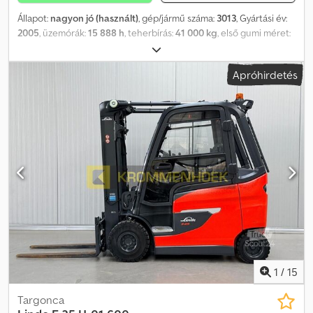
Állapot:
nagyon jó (használt)
, gép/jármű száma:
3013
, Gyártási év:
2005
, üzemórák:
15 888 h
, teherbírás:
41 000 kg
, első gumi méret:
315/60-22.5
, hátsó gumiabroncs méret:
315/60-22.5
, motortípus:
Dízel, gyártó: Terberg Cjdpow At I Tofx Ahfjha
Apróhirdetés
1
/
15
Targonca