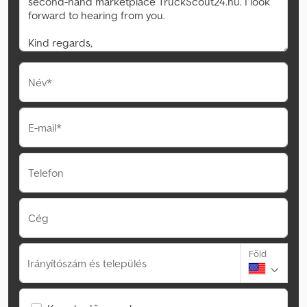
Név*
E-mail*
Telefon
Cég
Föld
Irányítószám és település