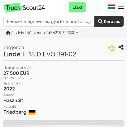
Elad
Keresés
/ ... / Hirdetés azonosító: A218-72-333
Targonca
Linde
H 18 D EVO 391-02
Fix ár plusz ÁFA-val
27 500 EUR
(32 725 EUR bruttó)
Gyártási év
2022
Állapot
Használt
Helyszín
Friedberg