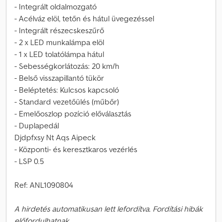
- Integrált oldalmozgató
- Acélváz elöl, tetőn és hátul üvegezéssel
- Integrált részecskeszűrő
- 2 x LED munkalámpa elöl
- 1 x LED tolatólámpa hátul
- Sebességkorlátozás: 20 km/h
- Belső visszapillantó tükör
- Beléptetés: Kulcsos kapcsoló
- Standard vezetőülés (műbőr)
- Emelőoszlop pozíció előválasztás
- Duplapedál
Djdpfxsy Nt Aqs Aipeck
- Központi- és keresztkaros vezérlés
- LSP 0.5
Ref: ANL1090804
A hirdetés automatikusan lett lefordítva. Fordítási hibák
előfordulhatnak.