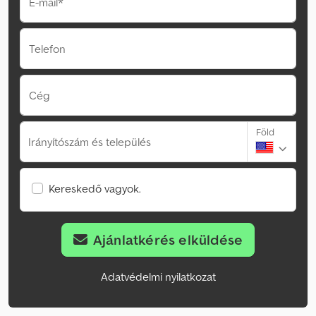
E-mail*
Telefon
Cég
Föld
Irányítószám és település
Kereskedő vagyok.
Ajánlatkérés elküldése
Adatvédelmi nyilatkozat