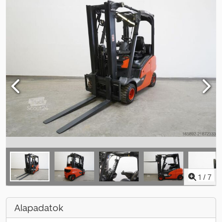
1
/
7
Alapadatok