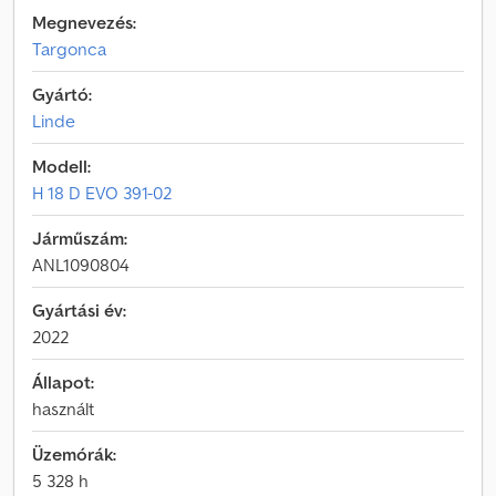
Megnevezés:
Targonca
Gyártó:
Linde
Modell:
H 18 D EVO 391-02
Járműszám:
ANL1090804
Gyártási év:
2022
Állapot:
használt
Üzemórák:
5 328 h