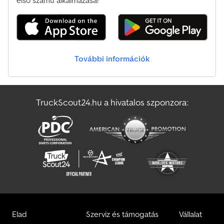
kormányoszlop - Beléptés-ellenőrzés: LFM-RFID - Kényelmes
vezetőülés (szövetkárpit) - Első és tetőre szerelt árnyékoló -
Villáskar kopásvédője - Kettős pedál - Központi karral és
keresztkarral vezérelhető - Ügyfél-specifikus beállítás: LTC - Az
esetlegesen ábrázolt, de be nem épített tartozékok nem
További információk
szerepelnek az ajánlati áron, és külön megvásárolhatók - LSP 0.5
Hivatkozás: MANL1070920
TruckScout24.hu a hivatalos szponzora:
Elad
Szerviz és támogatás
Vállalat