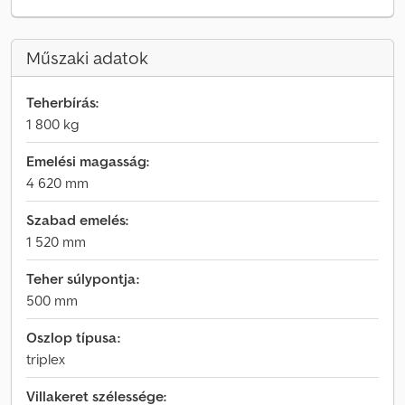
Műszaki adatok
Teherbírás:
1 800 kg
Emelési magasság:
4 620 mm
Szabad emelés:
1 520 mm
Teher súlypontja:
500 mm
Oszlop típusa:
triplex
Villakeret szélessége: