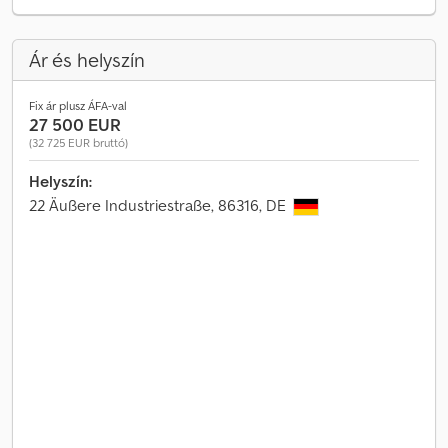
Ár és helyszín
Fix ár plusz ÁFA-val
27 500 EUR
(32 725 EUR bruttó)
Helyszín:
22 Äußere Industriestraße, 86316, DE