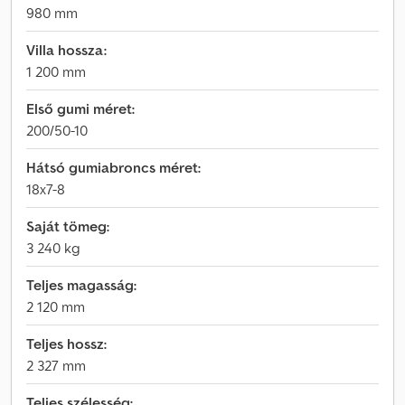
980 mm
Villa hossza:
1 200 mm
Első gumi méret:
200/50-10
Hátsó gumiabroncs méret:
18x7-8
Saját tömeg:
3 240 kg
Teljes magasság:
2 120 mm
Teljes hossz:
2 327 mm
Teljes szélesség: