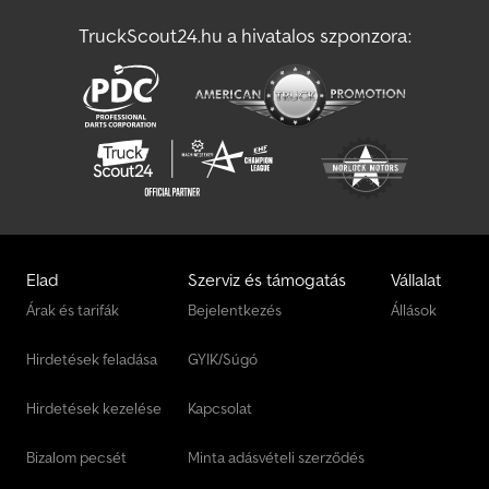
TruckScout24.hu a hivatalos szponzora:
Elad
Szerviz és támogatás
Vállalat
Árak és tarifák
Bejelentkezés
Állások
Hirdetések feladása
GYIK/Súgó
Hirdetések kezelése
Kapcsolat
Bizalom pecsét
Minta adásvételi szerződés