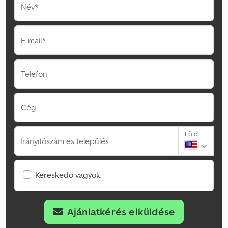
Név*
E-mail*
Telefon
Cég
Föld
Irányítószám és település
Kereskedő vagyok.
Ajánlatkérés elküldése