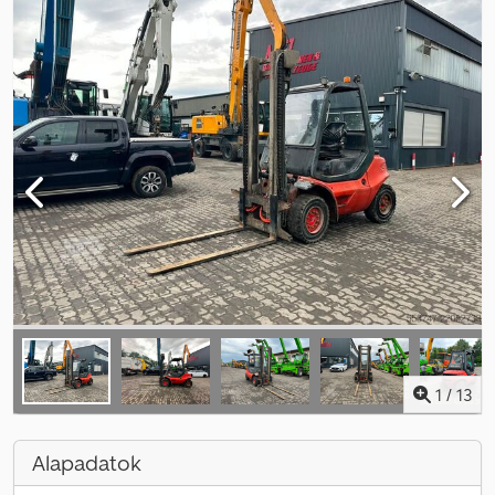
1
/
13
Alapadatok