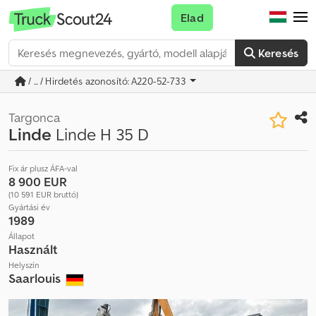
Elad
Keresés
/ ... / Hirdetés azonosító: A220-52-733
Targonca
Linde
Linde H 35 D
Fix ár plusz ÁFA-val
8 900 EUR
(10 591 EUR bruttó)
Gyártási év
1989
Állapot
Használt
Helyszín
Saarlouis