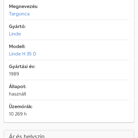
Megnevezés:
Targonca
Gyártó:
Linde
Modell:
Linde H 35 D
Gyártási év:
1989
Állapot:
használt
Üzemórák:
10 269 h
Ár és helyszín