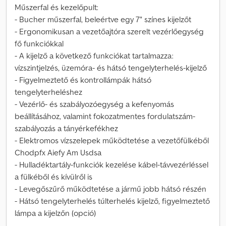
Műszerfal és kezelőpult:
- Bucher műszerfal, beleértve egy 7" színes kijelzőt
- Ergonomikusan a vezetőajtóra szerelt vezérlőegység
fő funkciókkal
- A kijelző a következő funkciókat tartalmazza:
vízszintjelzés, üzemóra- és hátsó tengelyterhelés-kijelző
- Figyelmeztető és kontrollámpák hátsó
tengelyterheléshez
- Vezérlő- és szabályozóegység a kefenyomás
beállításához, valamint fokozatmentes fordulatszám-
szabályozás a tányérkefékhez
- Elektromos vízszelepek működtetése a vezetőfülkéből
Chodpfx Aiefy Am Usdsa
- Hulladéktartály-funkciók kezelése kábel-távvezérléssel
a fülkéből és kívülről is
- Levegőszűrő működtetése a jármű jobb hátsó részén
- Hátsó tengelyterhelés túlterhelés kijelző, figyelmeztető
lámpa a kijelzőn (opció)