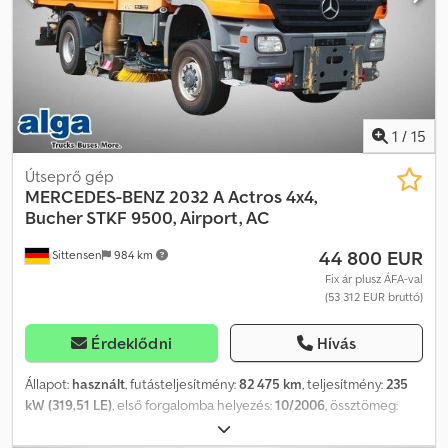
1
/
15
Útseprő gép
MERCEDES-BENZ
2032 A Actros 4x4,
Bucher STKF 9500, Airport, AC
44 800 EUR
Sittensen
984 km
Fix ár plusz ÁFA-val
(53 312 EUR bruttó)
Érdeklődni
Hívás
Állapot:
használt
, futásteljesítmény:
82 475 km
, teljesítmény:
235
kW (319,51 LE)
, első forgalomba helyezés:
10/2006
, össztömeg:
19 000 kg
, üzemanyagtípus:
dízel
, szín:
narancssárga
,
tengelyelrendezés:
2 tengely
, hajtástípus:
mechanikai
, rakodótér