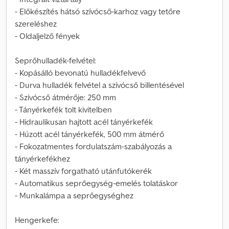
- Előkészítés hátsó szívócső-karhoz vagy tetőre
szereléshez
- Oldaljelző fények
Seprőhulladék-felvétel:
- Kopásálló bevonatú hulladékfelvevő
- Durva hulladék felvétel a szívócső billentésével
- Szívócső átmérője: 250 mm
- Tányérkefék tolt kivitelben
- Hidraulikusan hajtott acél tányérkefék
- Húzott acél tányérkefék, 500 mm átmérő
- Fokozatmentes fordulatszám-szabályozás a
tányérkefékhez
- Két masszív forgatható utánfutókerék
- Automatikus seprőegység-emelés tolatáskor
- Munkalámpa a seprőegységhez
Hengerkefe: