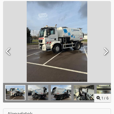
1
/
6
Alapadatok