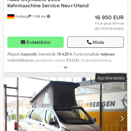
Kehrmaschine Service Neu+1.Hand
16 950 EUR
Duisburg
1 036 km
Fix ár plusz ÁFA-val
(20 170 EUR bruttó)
Érdeklődni
Hívás
Állapot:
használt
, üzemórák:
10 420 h
, Funkcionalitás:
teljesen
működőképes
, gép/jármű száma:
ES2234
, futásteljesítmény:
74 155 km
, teljesítmény:
75 kW (101,97 LE)
, első forgalomba
helyezés:
05/2016
, össztömeg:
4 900 kg
, üzemanyagtípus:
dízel
,
Apróhirdetés
szín:
fehér
, tengelyelrendezés:
4x2
, maximális teherbírás:
1 900 kg
,
saját tömeg:
3 000 kg
, következő vizsga (TÜV):
01/2027
,
üzemanyag:
dízel
, vezetőfülke:
nappali fülke
, hajtástípus:
hidrosztatikus
, kibocsátási osztály:
Euro 5
, Felszereltség:
alacsony
zajszint, hidraulika, koromszűrő
, * Hako Citymaster 2000 seprő-
és porszívógép * Első tulajdonostól / korábbi kommunális jármű *
Munkagép besorolású, 50 km/h sebességgel közlekedhet (nem
szükséges rendszámtábla) * Igény esetén az eladás előtt
díjmentesen elvégezzük a komplett, nagy motorinspekciót