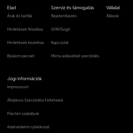
fordulókör 4600 mm, légkondicionáló automatikával, deluxe
Elad
Szerviz és támogatás
Vállalat
fűthető vezetőülés deréktámasszal, bővített rádió Bluetooth
Árak és tarifák
Bejelentkezés
Állások
funkcióval, kihangosító, holttér tükör, fűthető visszapillantó tükör
bal/jobb, tolatókamera színes monitorral, automata központi
Hirdetések feladása
GYIK/Súgó
kenőrendszer (Interlube), összecsukható LED figyelmeztető
lámpa (RKL, standard helyett), repülőtéri villogó (CAA adatok CAP
168 szerint), opcionálisan 3. seprőkefe, adapterlap és magas
Hirdetések kezelése
Kapcsolat
munkalámpák jobbra, Telephely: 54595 Prüm. Csdpfxotuzqpj
Aidsha
Bizalom pecsét
Minta adásvételi szerződés
Jogi információk
Impresszum
Általános Szerződési Feltételek
Piactéri szabályok
Adatvédelmi nyilatkozat