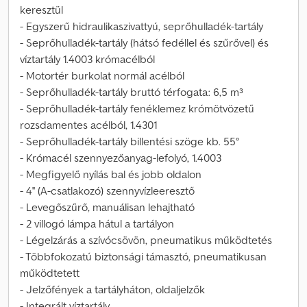
keresztül
- Egyszerű hidraulikaszivattyú, seprőhulladék-tartály
- Seprőhulladék-tartály (hátsó fedéllel és szűrővel) és
víztartály 1.4003 krómacélból
- Motortér burkolat normál acélból
- Seprőhulladék-tartály bruttó térfogata: 6,5 m³
- Seprőhulladék-tartály fenéklemez krómötvözetű
rozsdamentes acélból, 1.4301
- Seprőhulladék-tartály billentési szöge kb. 55°
- Krómacél szennyezőanyag-lefolyó, 1.4003
- Megfigyelő nyílás bal és jobb oldalon
- 4'' (A-csatlakozó) szennyvízleeresztő
- Levegőszűrő, manuálisan lehajtható
- 2 villogó lámpa hátul a tartályon
- Légelzárás a szívócsövön, pneumatikus működtetés
- Többfokozatú biztonsági támasztó, pneumatikusan
működtetett
- Jelzőfények a tartályháton, oldaljelzők
- Integrált víztartály