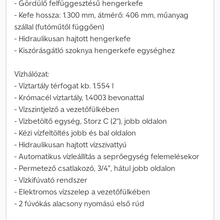
- Gördülő felfüggesztésű hengerkefe
- Kefe hossza: 1.300 mm, átmérő: 406 mm, műanyag
szállal (futóműtől függően)
- Hidraulikusan hajtott hengerkefe
- Kiszórásgátló szoknya hengerkefe egységhez
Vízhálózat:
- Víztartály térfogat kb. 1.554 l
- Krómacél víztartály, 1.4003 bevonattal
- Vízszintjelző a vezetőfülkében
- Vízbetöltő egység, Storz C (2”), jobb oldalon
- Kézi vízfeltöltés jobb és bal oldalon
- Hidraulikusan hajtott vízszivattyú
- Automatikus vízleállítás a seprőegység felemelésekor
- Permetező csatlakozó, 3/4", hátul jobb oldalon
- Vízkifúvató rendszer
- Elektromos vízszelep a vezetőfülkében
- 2 fúvókás alacsony nyomású első rúd