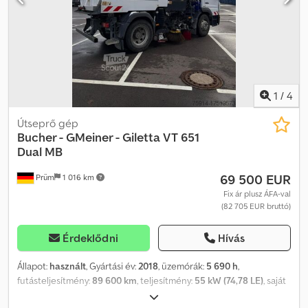
Bluetooth-szal (telefon kihangosító) - Holttér tükör - Fűthető
tolatótükrök bal/jobb oldalon - További 99 dB (A) TÜV-jelölés -
Tolatókamera rendszer integrált 7,0" színes monitorral -
Lehajtható, sárga LED-es villogó (alap helyett) - Magas
munkafényszórók Tárolási hely: 54595 Prüm
1
/
4
Útseprő gép
Bucher - GMeiner - Giletta
VT 651
Dual MB
69 500 EUR
Prüm
1 016 km
Fix ár plusz ÁFA-val
(82 705 EUR bruttó)
Érdeklődni
Hívás
Állapot:
használt
, Gyártási év:
2018
, üzemórák:
5 690 h
,
futásteljesítmény:
89 600 km
, teljesítmény:
55 kW (74,78 LE)
, saját
tömeg:
15 000 kg
, Üzemórák: 5690, első forgalomba helyezés: