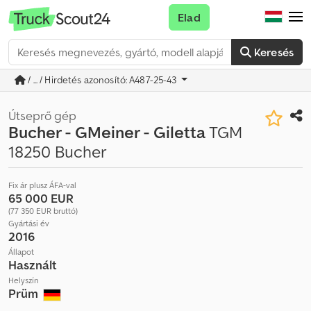
Elad
Keresés
/ ... / Hirdetés azonosító: A487-25-43
Útseprő gép
Bucher - GMeiner - Giletta
TGM
18250 Bucher
Fix ár plusz ÁFA-val
65 000 EUR
(77 350 EUR bruttó)
Gyártási év
2016
Állapot
Használt
Helyszín
Prüm