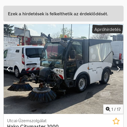
Ezek a hirdetések is felkelthetik az érdeklődését.
Apróhirdetés
1
/
17
Utcai-Üzemszolgálat
Hako
Citymaster 2000