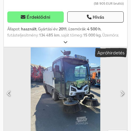
(58 905 EUR bruttó)
az eszközhöz finanszírozási vagy lízingajánlatot is szívesen
készítünk. Kérjük, vegye fel velünk a kapcsolatot!
Érdeklődni
Hívás
Állapot:
használt
, Gyártási év:
2011
, üzemórák:
4 500 h
,
futásteljesítmény:
134 485 km
, saját tömeg:
15 000 kg
, Üzemóra:
4500, első forgalomba helyezés: 2011.05.25. _____ VT 650 Single,
gyártási év: 2011, kilométeróra állása: 134 456 km, üzemóra: 4 260 h,
Apróhirdetés
tengelytáv: 3 260 mm, manuális váltó, jobboldali seprőfunkció,
tolatókamera, nagynyomású rendszer 100 bar/30 l,
permetezőgerenda a szívótölcsér mögött és nagynyomású
gerenda a középső seprőhenger mögött, nagynyomású lándzsa 15
méteres tömlővel, dual üzemmódra utólagosan felszerelhető,
raktárhely: nincs megadva. Chedpfx Aietrquwodea