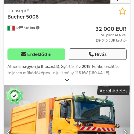
szerződés a mérvadó. Az elírás és az időközi értékesítés jogának
fenntartásával. Chedpfjvicx Ajx Aidea
Utcaseprő
Bucher
5006
32 000 EUR
Asi
816 km
VB plusz ÁFA-val
(39 040 EUR bruttó)
Érdeklődni
Hívás
Állapot:
nagyon jó (használt)
, Gyártási év:
2018
, Funkcionalitás:
teljesen működőképes
, teljesítmény:
118 kW (160,44 LE)
,
üzemanyagtípus:
dízel
, szín:
fehér
, üzemanyag:
dízel
, A jármű kiváló
állapotban van, tökéletesen átvizsgálva. Codpfx Aijwi Trlsdsha
Apróhirdetés