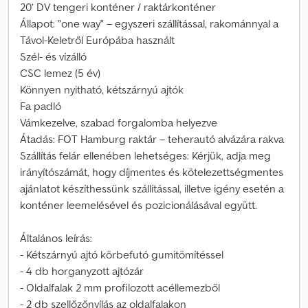
20’ DV tengeri konténer / raktárkonténer
Állapot: "one way" – egyszeri szállítással, rakománnyal a
Távol-Keletről Európába használt
Szél- és vízálló
CSC lemez (5 év)
Könnyen nyitható, kétszárnyú ajtók
Fa padló
Vámkezelve, szabad forgalomba helyezve
Átadás: FOT Hamburg raktár – teherautó alvázára rakva
Szállítás felár ellenében lehetséges: Kérjük, adja meg
irányítószámát, hogy díjmentes és kötelezettségmentes
ajánlatot készíthessünk szállítással, illetve igény esetén a
konténer leemelésével és pozicionálásával együtt.
Általános leírás:
- Kétszárnyú ajtó körbefutó gumitömítéssel
- 4 db horganyzott ajtózár
- Oldalfalak 2 mm profilozott acéllemezből
- 2 db szellőzőnyílás az oldalfalakon