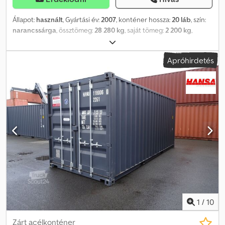
Állapot:
használt
, Gyártási év:
2007
, konténer hossza:
20 láb
, szín:
narancssárga
, össztömeg:
28 280 kg
, saját tömeg:
2 200 kg
,
rakodótér térfogata:
33,1 m³
, rakodótér szélesség:
2 352 mm
,
raktér hossza:
5 898 mm
, raktérmagasság:
2 390 mm
,
Apróhirdetés
1
/
10
Zárt acélkonténer