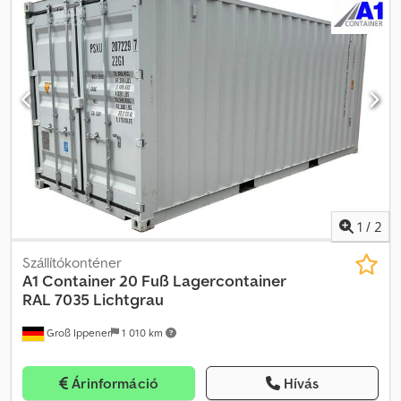
1
/
2
Szállítókonténer
A1 Container
20 Fuß Lagercontainer
RAL 7035 Lichtgrau
Groß Ippener
1 010 km
Árinformáció
Hívás