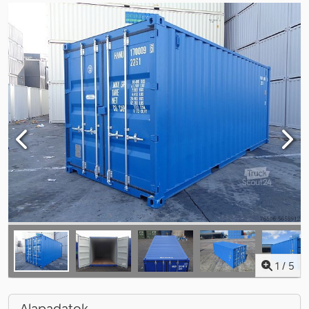
1
/
5
Alapadatok