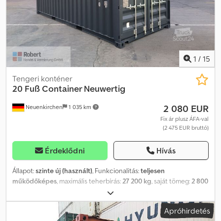
vagy raktárhelyiségnek, hobbi helyiségként vagy költözési
segédeszközként is. A konténer közvetlenül mobilizálható és
szárazföldön, vízen vagy akár légi úton is A-ból B-be szállítható. Az
áru átrakodása elmarad, mivel a konténert teljes tartalmával
együtt lehet mozgatni. Egy lábbal magasabb és így 30
centiméterrel nagyobb a High Cube változat. Várom szíves
1
/
15
megkeresését! Ashkan Amir Nasri
Tengeri konténer
20 Fuß Container Neuwertig
2 080 EUR
Neuenkirchen
1 035 km
Fix ár plusz ÁFA-val
(2 475 EUR bruttó)
Érdeklődni
Hívás
Állapot:
szinte új (használt)
, Funkcionalitás:
teljesen
működőképes
, maximális teherbírás:
27 200 kg
, saját tömeg:
2 800
kg
, 20 lábas konténer; újszerű állapotban; egy tengeri úton
használt Szél- és vízálló Könnyen mozgatható duplaszárnyas ajtók
Apróhirdetés
Fapadló Érvényes CSC-táblával EOD-ajtók kérésre Műszaki