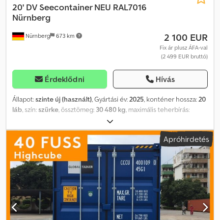
20' DV Seecontainer NEU RAL7016
Nürnberg
2 100 EUR
Nürnberg
673 km
Fix ár plusz ÁFA-val
(2 499 EUR bruttó)
Érdeklődni
Hívás
Állapot:
szinte új (használt)
, Gyártási év:
2025
, konténer hossza:
20
láb
, szín:
szürke
, össztömeg:
30 480 kg
, maximális teherbírás:
28 300 kg
, saját tömeg:
2 050 kg
, rakodótér térfogata:
33 m³
,
rakodótér szélesség:
2 350 mm
, raktér hossza:
5 898 mm
,
Apróhirdetés
raktérmagasság:
2 390 mm
, 20' DV tengeri konténer /
raktárkonténer Nürnbergből Állapot: one way – egyszer használt,
áruval megrakva Keletről Európába Szél- és vízálló CSC plakettel
(5 év) Könnyen nyitható dupla szárnyas ajtók Fa padlózat Vámdíj
rendezve, szabad forgalomba helyezhető FOT depot Nürnberg –
teherautó alvázára rakva Szállítás felár ellenében lehetséges:
kérjük, adja meg az irányítószámát, szívesen készítünk Önnek
ingyenes, kötelezettség nélküli egyedi ajánlatot konténerre,