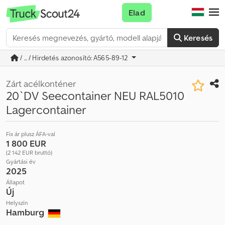
Elad
Keresés
/ ... / Hirdetés azonosító: A565-89-12
Zárt acélkonténer
20`DV Seecontainer NEU RAL5010
Lagercontainer
Fix ár plusz ÁFA-val
1 800 EUR
(2 142 EUR bruttó)
Gyártási év
2025
Állapot
Új
Helyszín
Hamburg