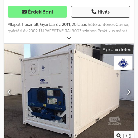
Érdeklődni
Hívás
Állapot:
használt
, Gyártási év:
2011
, 20 lábas hűtőkonténer, Carrier,
gyártási év 2002, ÚJRAFESTVE RAL9003 színben Praktikus méret
az áruk tárolásához, korlátozott helyigényű. Alkalmas beltéri és
kültéri használatra is. Bármilyen méretben, egyedi igények szerint
Apróhirdetés
is tudunk gyártani. Kérjen árajánlatot! A képek csak példák, a
tényleges termék eltérhet. BÉRLÉS is lehetséges: 10,00 EUR-tól /
nap MŰSZAKI ADATOK: Padló típusa: T-padló Feszültségfelvétel:
380/440 V, 32A, 50Hz / 60Hz, 5 pólusú CEE csatlakozóval a hálózati
üzemhez Belső tér: rozsdamentes acélból/alumíniumból,
élelmiszeripari minőségű Átlagos energiafogyasztás: 3-8 kWh
Állítható hőmérséklet-tartomány: -25 ... +25 °C (ideális fűtéshez és
hűtéshez) Hűtőközeg: R134A / R449A MÉRETEK: Külső méretek
(mm-ben): 6.058 x 2.438 x 2.591 (H x Sz x M) Belső méretek (mm-
ben): 5.456 x 2.294 x 2.260 (H x Sz x M) OPCIONÁLIS KIEGÉSZÍTŐK:
LED világítás (teljes készlet) Dsdpfx Aoum Swroavswa PVC
függöny, eltolható PVC függöny, nem eltolható Rövidítés, az igény
szerinti hosszúságra Alumínium lapos padló beépítése Oldalsó
hűtőcella-ajtó beépítése Beszállító rámpa (masszív acél
1
/
6