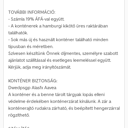
TOVÁBBI INFORMÁCIÓ:
- Számla 19% ÁFÁ-val együtt.
- A konténerek a hamburgi kikötő üres raktárában
találhatók.
- Sok más új és használt konténer található minden
típusban és méretben.
Szívesen készítünk Önnek díjmentes, személyre szabott
ajánlatot szállítással és esetleges leemeléssel együtt.
Kérjük, adja meg irányítószámát.
KONTÉNER BIZTONSÁG:
Dwedpsgp Alasfx Aavea
A konténer és a benne tárolt tárgyak lopás elleni
védelme érdekében konténerzárat kínálunk. A zár a
konténerajtó rudakra zárható, és beépített hengerzárral
rögzíthető.