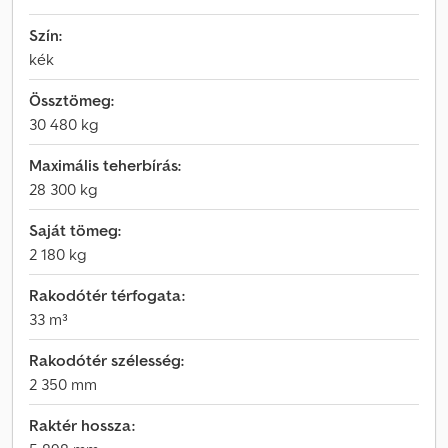
Szín:
kék
Össztömeg:
30 480 kg
Maximális teherbírás:
28 300 kg
Saját tömeg:
2 180 kg
Rakodótér térfogata:
33 m³
Rakodótér szélesség:
2 350 mm
Raktér hossza: