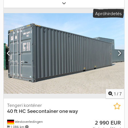
raktérmagasság:
2 400 mm
, AZONNAL ELÉRHETŐ – ÁR
DARABONKÉNT: 1 db 20 lábas raktárkonténer alvázzal és DIN
Apróhirdetés
30722-1 szerinti horogfelvétellel. Külső méretek: kb. 6,0 x 2,44 x 2,75
méter (HxSzxM), minden méret hozzávetőleges adat. Festés: RAL
9003 (jelzőfehér). Alváz: INP 180 DIN 30722-1 szerint, süllyesztve.
Horogfelvétel csavarozható, süllyesztve. Kihajtható gördülő
görgők a hátsó részen. Padlólemez 5 mm-es St 37.2 (S235JR)
acélból. 16 db, padlóba süllyesztett nehézteher-rögzítési gyűrű,
darabonként 2,5 t teherbírással. Villatok zsebek. Zárható
duplaszárnyú ajtó. Állapot: új és használatlan. 2K festés. Az ajánlat
nem kötelező érvényű, garancia és szavatosság nélkül. Az eladás
jogát fenntartjuk. A vásárlás csak a fizetés beérkezése után
tekinthető létrejöttnek. Az áru a teljes kifizetésig a
tulajdonunkban marad. Csak euróban, a vevő számára
többletköltség nélkül, kizárólag banki átutalással vagy készpénzes
fizetéssel fogadunk el fizetést. Csekket nem fogadunk el. Az ár
1
/
7
darabonként értendő. Dedpjwx Np Sefx Aavswa
Tengeri konténer
40 ft HC Seecontainer one way
2 990 EUR
Westoverledingen
1 086 km