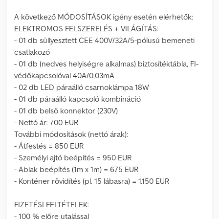
A következő MÓDOSÍTÁSOK igény esetén elérhetők:
ELEKTROMOS FELSZERELÉS + VILÁGÍTÁS:
- 01 db süllyesztett CEE 400V/32A/5-pólusú bemeneti
csatlakozó
- 01 db (nedves helyiségre alkalmas) biztosítéktábla, FI-
védőkapcsolóval 40A/0,03mA
- 02 db LED páraálló csarnoklámpa 18W
- 01 db páraálló kapcsoló kombináció
- 01 db belső konnektor (230V)
- Nettó ár: 700 EUR
További módosítások (nettó árak):
- Átfestés = 850 EUR
- Személyi ajtó beépítés = 950 EUR
- Ablak beépítés (1m x 1m) = 675 EUR
- Konténer rövidítés (pl. 15 lábasra) = 1.150 EUR
FIZETÉSI FELTÉTELEK:
- 100 % előre utalással