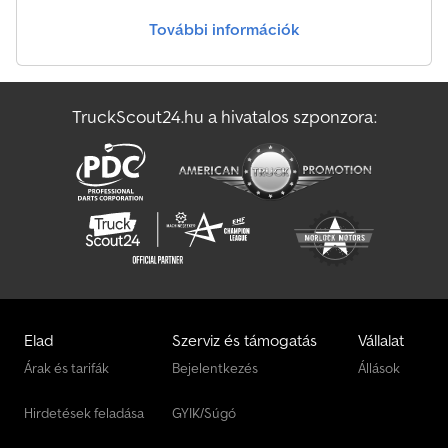
További információk
TruckScout24.hu a hivatalos szponzora:
Elad
Szerviz és támogatás
Vállalat
Árak és tarifák
Bejelentkezés
Állások
Hirdetések feladása
GYIK/Súgó