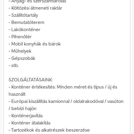
- Anyag- és szerszámtárolás
- Költözési átmeneti raktár
- Szállítótartály
- Bemutatóterem
- Lakókonténer
- Pihenőtér
- Mobil konyhák és bárok
- Műhelyek
- Gépszobák
- stb.
SZOLGÁLTATÁSAINK:
- Konténer értékesítés: Minden méret és típus / új és
használt
- Európai kiszállítás kamionnal / oldalrakodóval / vasúton
/ belvízi hajón
- Konténerjavítás
- Konténer átalakítás
- Tartozékok és alkatrészek beszerzése