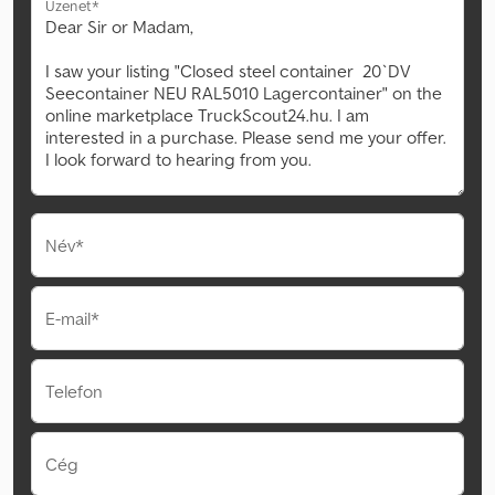
Üzenet*
Név*
E-mail*
Telefon
Cég