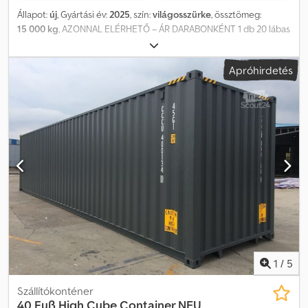
Állapot:
új
, Gyártási év:
2025
, szín:
világosszürke
, össztömeg:
15 000 kg
, AZONNAL ELÉRHETŐ – ÁR DARABONKÉNT 1 db 20 lábas
konténer Külső méretek: kb. 6,0 x 2,44 x 2,6 méter (HxSzxM),
minden méret hozzávetőleges Festés: RAL 7035 (világosszürke) •
Apróhirdetés
Kétszárnyú zárható ajtó • Fapadló • Villástargonca zsebek • Állapot:
új Az ajánlat visszavonásig érvényes, garancia és felelősségvállalás
nélkül. Köztes értékesítés jogát fenntartjuk. A vásárlás a fizetés
beérkezésével válik érvényessé. Az áru a teljes vételár kifizetéséig
a mi tulajdonunkban marad. Csak euróban történő fizetést
fogadunk el, költségek nélkül az eladó számára, kizárólag banki
átutalással vagy készpénzben. Csekket nem fogadunk el. Az ár
darabonként értendő. Dwodpowchh Ujfx Aavja
1
/
5
Szállítókonténer
40 Fuß High Cube Container NEU