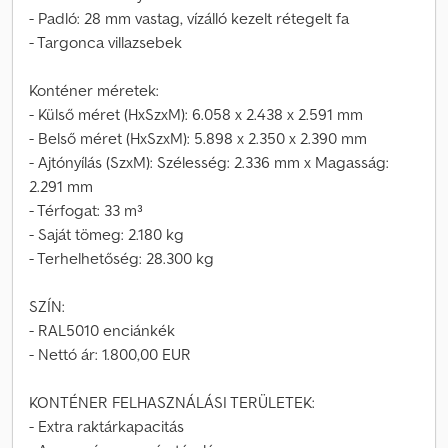
- Padló: 28 mm vastag, vízálló kezelt rétegelt fa
- Targonca villazsebek
Konténer méretek:
- Külső méret (HxSzxM): 6.058 x 2.438 x 2.591 mm
- Belső méret (HxSzxM): 5.898 x 2.350 x 2.390 mm
- Ajtónyílás (SzxM): Szélesség: 2.336 mm x Magasság:
2.291 mm
- Térfogat: 33 m³
- Saját tömeg: 2.180 kg
- Terhelhetőség: 28.300 kg
SZÍN:
- RAL5010 enciánkék
- Nettó ár: 1.800,00 EUR
KONTÉNER FELHASZNÁLÁSI TERÜLETEK:
- Extra raktárkapacitás