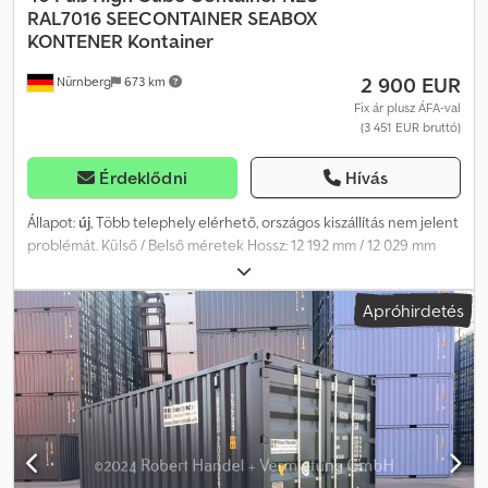
RAL7016
SEECONTAINER SEABOX
KONTENER Kontainer
2 900 EUR
Nürnberg
673 km
Fix ár plusz ÁFA-val
(3 451 EUR bruttó)
Érdeklődni
Hívás
Állapot:
új
, Több telephely elérhető, országos kiszállítás nem jelent
problémát. Külső / Belső méretek Hossz: 12 192 mm / 12 029 mm
Szélesség: 2 438 mm / 2 350 mm Magasság: 2 591 mm / 2 380 mm
Ajtóméretek Szélesség: 2 340 mm Magasság: 2 276 mm Dsdpfox
Apróhirdetés
Tqt Ijx Aavswa Súlytáblázat Üres súly: 3 780 kg Össztömeg: 30 480
kg Raklaphelyek: 24 db Térfogat: 67,7 m³ Minden méret
tájékoztató jellegű. Az értékek eltérhetnek. A 40 lábas standard
konténer univerzálisan használható, és a világ egyik
legkeresettebb áruszállító konténere. Általában acélból készül,
kívülről újrafestve a környezeti károk minimalizálása érdekében.
Stabilitásának és mobilitásának köszönhetően nélkülözhetetlen a
logisztikai szektorban. Használható szállítóeszközként, irodának