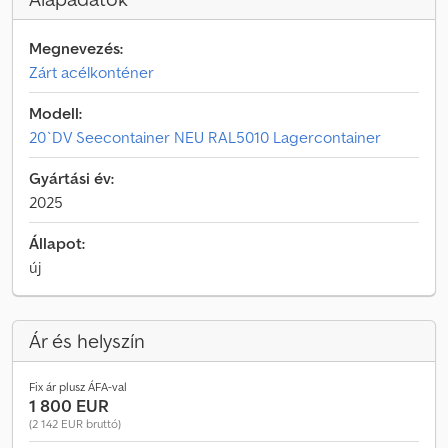
Megnevezés:
Zárt acélkonténer
Modell:
20`DV Seecontainer NEU RAL5010 Lagercontainer
Gyártási év:
2025
Állapot:
új
Ár és helyszín
Fix ár plusz ÁFA-val
1 800 EUR
(2 142 EUR bruttó)