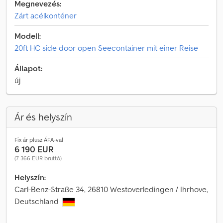
Megnevezés:
Zárt acélkonténer
Modell:
20ft HC side door open Seecontainer mit einer Reise
Állapot:
új
Ár és helyszín
Fix ár plusz ÁFA-val
6 190 EUR
(7 366 EUR bruttó)
Helyszín:
Carl-Benz-Straße 34, 26810 Westoverledingen / Ihrhove,
Deutschland