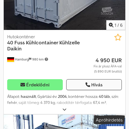
1
/
6
Hutokonténer
40 Fuss Kühlcontainer Kühlzelle
Daikin
4 950 EUR
Hamburg
980 km
Fix ár plusz ÁFA-val
(5 890 EUR bruttó)
Érdeklődni
Hívás
Állapot:
használt
, Gyártási év:
2004
, konténer hossza:
40 láb
, szín:
fehér
, saját tömeg:
4 370 kg
, rakodótér térfogata:
67,4 m³
,
rakodótér szélesség:
2 294 mm
, raktér hossza:
11 560 mm
,
raktérmagasság:
2 690 mm
, Felszereltség:
hűtőegység,
Apróhirdetés
légkondicionálás
, A hirdetésben egy 40 lábas hűtőkonténer kerül
értékesítésre, melybe egy 2004-es gyártású Daikin hűtőegység