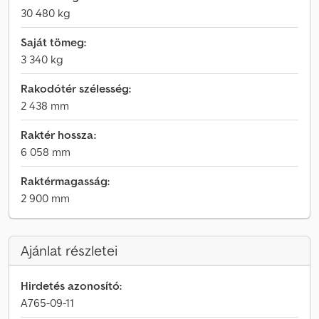
30 480 kg
Saját tömeg:
3 340 kg
Rakodótér szélesség:
2 438 mm
Raktér hossza:
6 058 mm
Raktérmagasság:
2 900 mm
Ajánlat részletei
Hirdetés azonosító:
A765-09-11