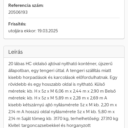
Referencia szám:
20506193
Frissítés:
utoljára ekkor: 19.03.2025
Leírás
20 lábas HC oldalsó ajtóval nyitható konténer, újszerű
állapotban, egy tengeri úttal. A tengeri szállítás miatt
kisebb horpadások és karcolások előfordulhatnak. Egy
rövidebb és egy hosszabb oldal is nyitható. Külső
méretek: kb. H x Sz x M 6,06 m x 2,44 m x 2,90 m Belső
méretek: kb. H x Sz x M 5,89 m x 2,28 m x 2,69 m A
kisebb kétszárnyú ajtó nyílásmérete Sz x M kb. 2,20 m x
2,14 m A hosszú oldal nyílásmérete Sz x M kb. 5,80 m x
2,14 m Saját tömeg kb. 3170 kg, terhelhetőség: 27310 kg
Kivitel: targoncazsebekkel és horganyzott