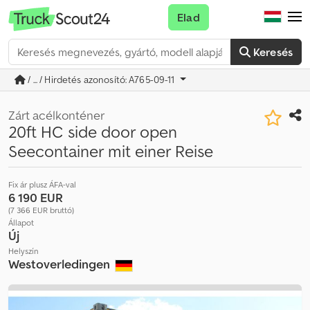
Elad
Keresés
/ ... / Hirdetés azonosító: A765-09-11
Zárt acélkonténer
20ft HC side door open
Seecontainer mit einer Reise
Fix ár plusz ÁFA-val
6 190 EUR
(7 366 EUR bruttó)
Állapot
Új
Helyszín
Westoverledingen