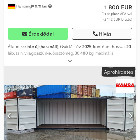
1 800 EUR
Hamburg
979 km
Fix ár plusz ÁFA-val
(2 142 EUR bruttó)
Érdeklődni
Hívás
Állapot:
szinte új (használt)
, Gyártási év:
2025
, konténer hossza:
20
láb
, szín:
világosszürke
, össztömeg:
30 480 kg
, maximális
teherbírás:
28 300 kg
, saját tömeg:
2 180 kg
, rakodótér térfogata:
33 m³
, rakodótér szélesség:
2 350 mm
, raktér hossza:
5 898 mm
,
Apróhirdetés
raktérmagasság:
2 591 mm
, 20’ DV tengeri/raktár konténer Állapot:
ONE WAY – egyetlen tengeri út Távol-Keletről Szín: RAL 7035
világosszürke Szél- és vízálló Könnyen mozgatható kétszárnyú
ajtók Fapadló Vámkezelt, szabad forgalomra alkalmas Érvényes
CSC-plakettel (5 évre) FOT Hamburgi depó, teherautó alvázára
helyezve Szállítás felár ellenében Nettó ár = 1.800,00 EUR + 19%
ÁFA Kérjük, adja meg irányítószámát, szívesen készítünk Önnek
személyre szabott, ingyenes és kötelezettségmentes ajánlatot
konténerre, szállítással, illetve szükség esetén a kamionról
történő levételre és a konténer pozícionálására is. ÁLTALÁNOS
LEÍRÁS: – Körbefutó gumitömítéssel ellátott kétszárnyú ajtó – 4 db