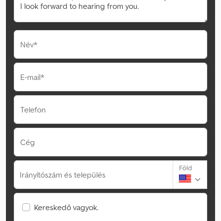
Név*
E-mail*
Telefon
Cég
Föld
Irányítószám és település
Kereskedő vagyok.