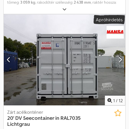
tömeg:
3 059 kg
, rakodótér szélesség:
2 438 mm
, raktér hossza:
6 058 mm
, raktérmagasság:
2 591 mm
, 20 láb, oldalról nyitható
konténer, újszerű állapotban, tengeri szállítással. A tengeri szállítás
Apróhirdetés
során kisebb horpadások és karcolások előfordulhatnak. A
konténer rövid és hosszú oldalán is nyitható ajtó található. Külső
méretek: kb. H x Sz x M 6,06 m x 2,44 m x 2,59 m Belső méretek: kb.
H x Sz x M 5,89 m x 2,28 m x 2,39 m A kisebb, dupla szárnyú ajtó
nyílási mérete: Sz x M kb. 2,20 m x 2,14 m A hosszú oldal nyílási
mérete: Sz x M kb. 5,80 m x 2,14 m Üres súly: kb. 3060 kg, teherbírás:
27420 kg Kivitel: emelővillás zsebekkel és horganyzott
zárórudakkal „Look box” kivitel, fa padló, belső szín: szürke 8 darab
egymásra rakható, külső szín: RAL 7024 grafitszürke Dkjdpfx Alsp R
Nnbobor Vételár, a konténer D-26810 Westoverledingenben
történő felrakásával. Érdeklődés esetén kérjük, adja meg a cég
nevét és a szállítási címet, majd egyedi ajánlatot készítünk.
1
/
12
Zárt acélkonténer
20' DV Seecontainer in RAL7035
Lichtgrau