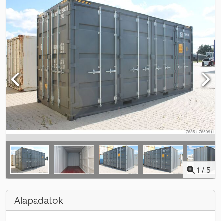
1
/
5
Alapadatok