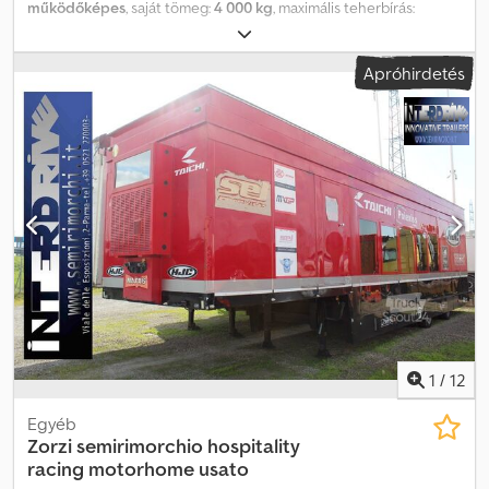
működőképes
, saját tömeg:
4 000 kg
, maximális teherbírás:
14 000 kg
, össztömeg:
18 000 kg
, tengelyelrendezés:
2 tengely
,
első forgalomba helyezés:
05/2013
, raktér hossza:
7 300 mm
,
Apróhirdetés
rakodótér szélesség:
2 520 mm
, teljes hossz:
9 300 mm
, teljes
szélesség:
2 550 mm
, felfüggesztés:
levegő
, abroncs méret:
315.80 r22.5
, szín:
ezüst
, pótkocsi fék:
fékezett pótkocsi
, Gyártási
év:
2013
, Felszereltség:
ABS
, Zorzi 2 tengelyes használt oldalfalas
platós pótkocsi, tárcsafékkel, légrugós felfüggesztéssel, EBS
rendszerrel, 80 cm magas alumínium oldalfalakkal, amelyek
nyithatók és leszerelhetők, 160 cm magas elülső homlokfallal, 7,30
m hasznos rakfelülettel, könnyűfém felnik, 2013-as évjárat,
műszakilag felülvizsgálva 2026.03.31-ig. INTERDRIVE SRL-PARMA
márkakereskedő. Dkodpsya U U Ijfx Afqjr
1
/
12
Egyéb
Zorzi
semirimorchio hospitality
racing motorhome usato