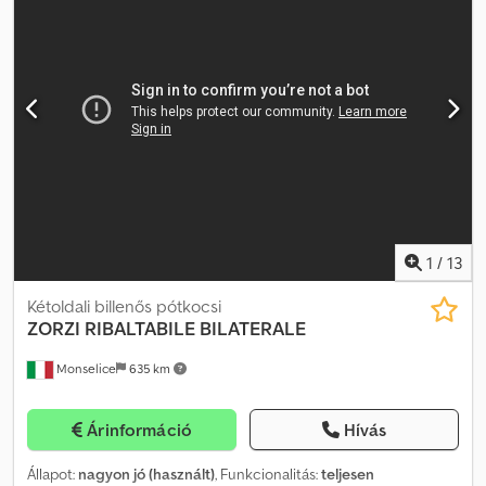
1 001 km
, hajtástípus:
egyéb
, vezetőfülke:
egyéb
, Jármű helye:
Bovenden, 2 tengely, raklapládás kivitel, ikerkerekek. Felépítmény:
Ideális utazó árus (vásári) félpótkocsi Zorzi tengelyekkel, rakfelület
a tengelyek felett 9.000 mm, rakfelület a csapszeg felett 3.700
mm, 3 db Zorzi tengely, kb. 3.000 EUR értékben történt beruházás
a fékekbe és tengelyekbe a közelmúltban! Tartozékok megadása
garancia nélkül, a változtatás, közbenső értékesítés és tévedések
jogát fenntartjuk! Dkodpfxji Rnu Uj Afqer
1
/
13
Kétoldali billenős pótkocsi
ZORZI
RIBALTABILE BILATERALE
Monselice
635 km
Árinformáció
Hívás
Állapot:
nagyon jó (használt)
, Funkcionalitás:
teljesen