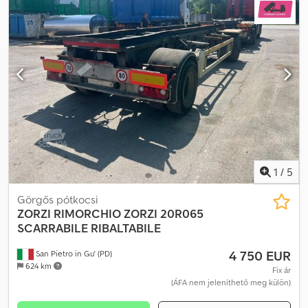
1
/
5
Görgős pótkocsi
ZORZI
RIMORCHIO ZORZI 20R065
SCARRABILE RIBALTABILE
4 750 EUR
San Pietro in Gu' (PD)
624 km
Fix ár
(ÁFA nem jeleníthető meg külön)