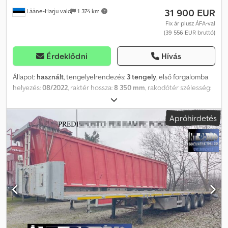
31 900 EUR
Lääne-Harju vald
1 374 km
Fix ár plusz ÁFA-val
(39 556 EUR bruttó)
Érdeklődni
Hívás
Állapot:
használt
, tengelyelrendezés:
3 tengely
, első forgalomba
helyezés:
08/2022
, raktér hossza:
8 350 mm
, rakodótér szélesség:
2 320 mm
, raktérmagasság:
980 mm
, teljes hossz:
10 420 mm
,
teljes szélesség:
2 550 mm
, felfüggesztés:
levegő
, Gyártási év:
Apróhirdetés
2022
, További információk: Márka: ZORZI Modell: 36 SPRS
Felépítmény: billenőplatós (doboz H=8355 mm / Sz=2328 mm /
M=980 mm) Évjárat: 08.2022 Felfüggesztés: légrugó Fékek:
tárcsafék Méretek: H/Sz/M: 10420 mm / 2550 mm / 3420 mm
Tömegek: össz/üres: 42 000 kg / 10 200 kg Modellév: 2022
Felfüggesztés típusa: légrugós Fékek: tárcsafék Emelhető
tengely: emelhető tengely = További információk = Felfüggesztés:
légrugós felfüggesztés Első tengely: emelhető tengely Saját
tömeg: 10 200 kg Terhelhetőség: 31 800 kg Djdpfey N Stzox Afqekr
Megengedett össztömeg (GVW): 42 000 kg