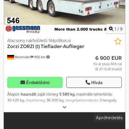
1
/
9
Alacsony rakfelületű félpótkocsi
Zorzi
ZORZI (I) Tieflader-Auflieger
6 900 EUR
Bovenden
850 km
Fix ár plusz ÁFA-val
(8 211 EUR bruttó)
Érdeklődni
Hívás
Állapot:
használt
, saját tömeg:
5 580 kg
, maximális teherbírás:
30 420 kg
, össztömeg:
36 000 kg
, tengelyelrendezés:
3 tengely
,
első forgalomba helyezés:
06/1988
, raktér hossza:
12 700 mm
,
rakodótér szélesség:
2 480 mm
, raktérmagasság:
1 000 mm
, teljes
Apróhirdetés
hossz:
2 500 mm
, teljes szélesség:
4 000 mm
, felfüggesztés:
levegő
, abroncs méret:
9.5R17.5
, szín:
szürke
, futásteljesítmény: