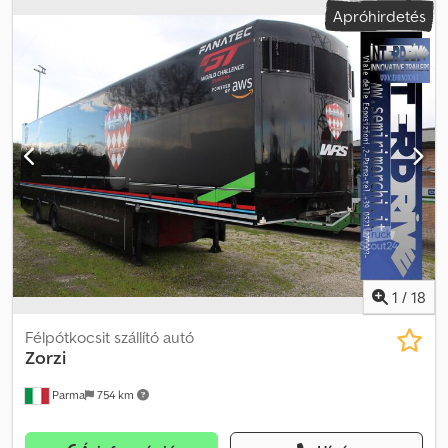
Apróhirdetés
Dízelmotor Hossz: 1.140 cm Szélesség: 255 cm Üres tömeg: 13.270
kg Leírás: Zorzi Imer betonkeverő pótkocsi 2009-es évjáratból. A
dob egy dízelmotorral működik. A pótkocsi bármely vontatóval
használható, mivel hidraulika nem szükséges. Tulajdonos szerint a
betonkeverő teljesen működőképes. Gyors szállítás lehetséges.
TÜV: Nem EU-engedély érvényes: 2024.07.19-ig Saját tömeg: 13.270
kg Teljes tömeg: 41.000 kg Hasznos teher: 27.730 kg Szélesség: 255
cm Hosszúság: 1.140 cm Modell: Zorzi 41S betonkeverő
dízelmotorral = További információ = További információért
forduljon az ATS Norway csapatához.
1
/
18
Félpótkocsit szállító autó
Zorzi
Parma
754 km