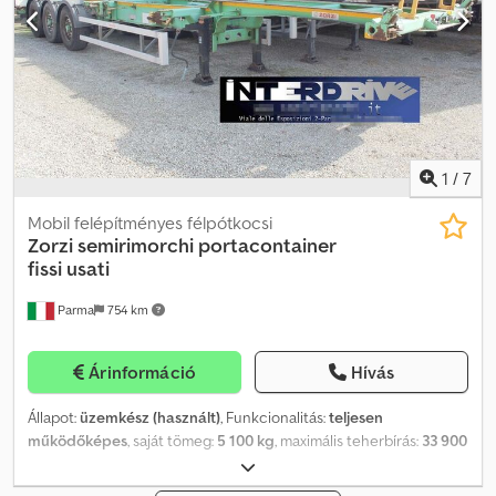
felfüggesztés, billenő és oldalsó zászlónyitású, teljesen záródó
hátsó ajtóval, 2011-es évjárat, elülső kilátó/beszálló állvánnyal,
felújítva. Eladó: INTERDRIVE SRL hivatalos márkakereskedés –
Parma. Djdpslav Rqefx Afqekr
1
/
7
Mobil felépítményes félpótkocsi
Zorzi
semirimorchi portacontainer
fissi usati
Parma
754 km
Árinformáció
Hívás
Állapot:
üzemkész (használt)
, Funkcionalitás:
teljesen
működőképes
, saját tömeg:
5 100 kg
, maximális teherbírás:
33 900
kg
, össztömeg:
39 000 kg
, tengelyelrendezés:
3 tengely
, első
forgalomba helyezés:
07/2015
, raktér hossza:
12 500 mm
,