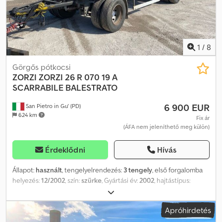
teherautóból és több mint 150 konténerből álló, azonnal átvehető
járműparkkal rendelkezik, amelyekkel darus önzútos
felépítmények is felszerelhetők. S.E.&O A hirdetések és részletek
nagy mennyisége miatt az Aurora felkéri a vásárlókat, hogy a beírt
adatok helyességét ellenőrizzék az értékesítési részleggel.
1
/
8
Görgős pótkocsi
ZORZI
ZORZI 26 R 070 19 A
SCARRABILE BALESTRATO
6 900 EUR
San Pietro in Gu' (PD)
624 km
Fix ár
(ÁFA nem jeleníthető meg külön)
Érdeklődni
Hívás
Állapot:
használt
, tengelyelrendezés:
3 tengely
, első forgalomba
helyezés:
12/2002
, szín:
szürke
, Gyártási év:
2002
, hajtástípus:
egyéb
, RENDSZÁM: AC22259 MEGNEVEZÉS: ZORZI 26 R 070 19 A,
KIEMELŐS, LAPRUGÓS FELÉPÍTMÉNY Hivatkozási szám: 21R09 ÉV:
Apróhirdetés
2002 TENGELYEK: 3 TENGELYTÁV: 3800 MAXIMÁLIS HOSSZ: 9,205