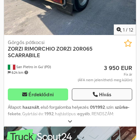
1
/
12
Görgős pótkocsi
ZORZI
RIMORCHIO ZORZI 20R065
SCARRABILE
3 950 EUR
San Pietro in Gu' (PD)
624 km
Fix ár
(ÁFA nem jeleníthető meg külön)
Érdeklődni
Hívás
Állapot:
használt
, első forgalomba helyezés:
01/1992
, szín:
szürke-
fekete
, Gyártási év:
1992
, hajtástípus:
egyéb
, RENDSZÁM:
PN006432 MEGNEVEZÉS: ZORZI 20R065 HIDRAULIKUSAN
BILLENTHETŐ PÓTKOCSI Dkedpfszk R I Dox Afqor HIVATKOZÁSI
SZÁM: 26R06 ÉV: 1992 TENGELYEK: 2 TENGELYTÁV: 5000 mm