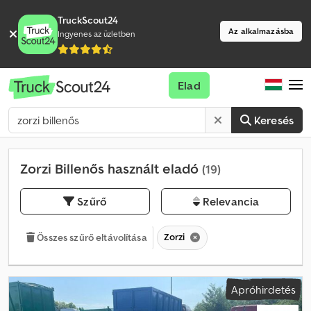
TruckScout24
Az alkalmazásba
Ingyenes az üzletben
Elad
Keresés
Zorzi Billenős használt eladó
(19)
Szűrő
Relevancia
Zorzi
Összes szűrő eltávolítása
Apróhirdetés