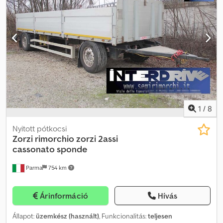
év:
1999
, Felszereltség:
ABS
, használt Zorzi alacsonypadlós nyitott
félpótkocsi, 1999-es évjárat, 3 tengely tárcsafékkel, 1. tengely
emelhető és 3. tengely kormányzott, ABS, légrugós felfüggesztés,
13,80 m hosszú, nyeregkapcsoló max. 1,05 m, oldalsó galléros
rögzítők, twistzárak 20 és 30 lábas konténerekhez, INTERDRIVE
SRL-PARMA kereskedőtől. Dkedpjywhdljfx Afqor
1
/
8
Nyitott pótkocsi
Zorzi
rimorchio zorzi 2assi
cassonato sponde
Parma
754 km
Árinformáció
Hívás
Állapot:
üzemkész (használt)
, Funkcionalitás:
teljesen