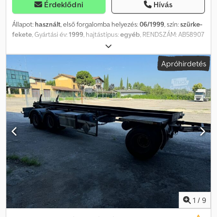
Érdeklődni
Hívás
Állapot:
használt
, első forgalomba helyezés:
06/1999
, szín:
szürke-
fekete
, Gyártási év:
1999
, hajtástípus:
egyéb
, RENDSZÁM: AB58907
MEGNEVEZÉS: ZORZI 20R065 CSÚSZÓPLATÓS, BILLENTHETŐ,
LÉGPÁRNÁS FÉLPOKOCSI HIVATKOZÁSI SZÁM: 26R09 Dkjdjztg
Apróhirdetés
Rgepfx Afqsr GYÁRTÁSI ÉV: 1999/06 TENGELYEK: 2 TENGELYTÁV:
4900 HOSSZÚSÁG: 8,355 m ORSZÁG: olasz / külföldi TEHERHORDÓ
KÉPESSÉG: 15 600 kg - FÉLPOKOCSI: 20 000 kg teljes terhelés
mellett FELÉPÍTÉS TÍPUSA: csúszóplatós FELÉPÍTÉS MODELLJE:
GUIMATRAGADR: nem HASZNÁLHATÓ TERHELÉSI SZÉLESSÉG: -
5,00 m + 0,20 m - 6,60 / 7,00 m + 0,20 m FUTÓMŰ: légrugós FÉKEK:
dobfékes GUMIK: 265/70 R19.5 TARTOZÉKOK: - a 4 belső csúszókar
működése a vontató járművel való rögzítéssel FELÚJÍTVA: nem
ÁTVIZSGÁLTATVA: 2025.08.23 GUMIK ÁLLAPOTA: 40% ÁR: 4 750,00 €
+ ÁFA. A hirdetésben szereplő ár nem tartalmazza az áfát. Az
aktuális árak és feltételek összehasonlításáért kérjük, lépjen
kapcsolatba értékesítőnkkel. További információkért: Loris:
3484773001 URL: #glispecialistidelloscarrabile SCARRABILI
AURORA a haszonjárművek értékesítésével és vásárlásával
1
/
9
foglalkozik, főként a hulladékkezelési ágazatra specializálódva.