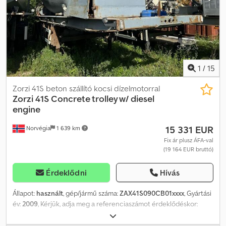
Modell: Zorzi imer Betongtralle Dkedozqnl Hopfx Afqor = További
információ = További információért vegye fel a kapcsolatot az ATS
Norway-jal.
1
/
15
Zorzi 41S beton szállító kocsi dízelmotorral
Zorzi
41S Concrete trolley w/ diesel
engine
15 331 EUR
Norvégia
1 639 km
Fix ár plusz ÁFA-val
(19 164 EUR bruttó)
Érdeklődni
Hívás
Állapot:
használt
, gép/jármű száma:
ZAX41S090CB01xxxx
, Gyártási
év:
2009
, Kérjük, adja meg a referenciaszámot érdeklődéskor:
21084 Műszaki adatok: Djdpfx Afszqnlyoqskr Nincs TÜV engedély
Gyártási év: 2009 Légrugózás Gumiabroncsok (lásd képeken)