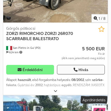
1
/
8
Görgős pótkocsi
ZORZI
RIMORCHIO ZORZI 26R070
SCARRABILE BALESTRATO
5 500 EUR
San Pietro in Gu' (PD)
624 km
Fix ár
(ÁFA nem jeleníthető meg külön)
Érdeklődni
Hívás
Állapot:
használt
, első forgalomba helyezés:
08/2002
, szín:
szürke-
fekete
, Gyártási év:
2002
, hajtástípus:
egyéb
, RENDSZÁM: XA503TX
MEGNEVEZÉS: ZORZI 20R070 ÖNZÚTOS, RUGÓS FELÉPÍTMÉNYŰ
PÓTKOCSI REFERENCIA: 24R03 GYÁRTÁSI ÉV: 2002/08 TENGELYEK:
Apróhirdetés
3 TENGELYTÁV: 3900 MAXIMÁLIS HOSSZ: 8,905 m ORSZÁG:
Olaszország RAKTERHELÉS: 21 650 kg - PÓTKOCSI: 26 000 kg,