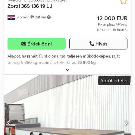
Zorzi
36S 136 19 LJ
12 000 EUR
Leprovica
291 km
Fix ár plusz ÁFA-val
(15 000 EUR bruttó)
Érdeklődni
Hívás
Állapot:
használt
, Funkcionalitás:
teljesen működőképes
, saját
tömeg:
5 850 kg
, maximális teherbírás:
36 800 kg
,
tengelyelrendezés:
3 tengely
, első forgalomba helyezés:
01/2008
,
következő vizsga (TÜV):
06/2026
, raktér hossza:
13 600 mm
,
Apróhirdetés
rakodótér szélesség:
2 550 mm
, felfüggesztés:
levegő
, abroncs
méret:
245/70 R 19,5
, gumiabroncs állapota:
70 százalék
, szín:
piros
, Gyártási év:
2008
, ZORZI nyitott félpótkocsi. Jó állapotban.
Dsdpfjxw Uuuox Afqjkr