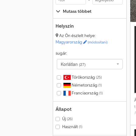
Mutass többet
Helyszín
Az Ön észlelt helye:
Magyarország
(módosítani)
sugár:
Korlátlan
(27)
Törökország
(25)
Németország
(1)
Franciaország
(1)
Á
Állapot
Új
(26)
A
Használt
(1)