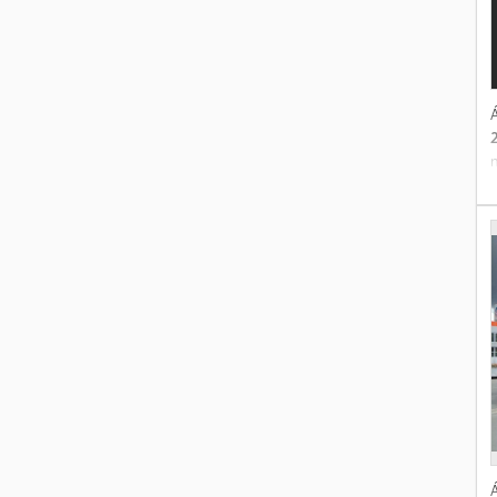
Á
f
Á