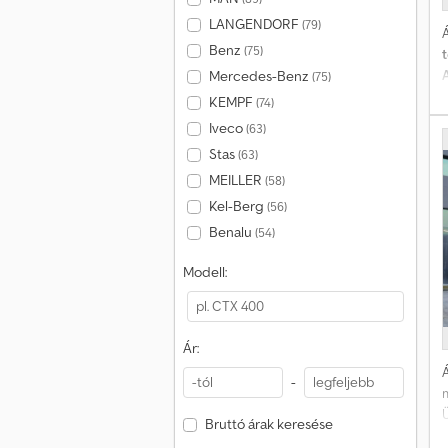
LANGENDORF
(79)
Á
Benz
(75)
Mercedes-Benz
(75)
KEMPF
(74)
Iveco
(63)
Stas
(63)
MEILLER
(58)
Kel-Berg
(56)
Benalu
(54)
Modell:
a
Ár:
Á
-
Bruttó árak keresése