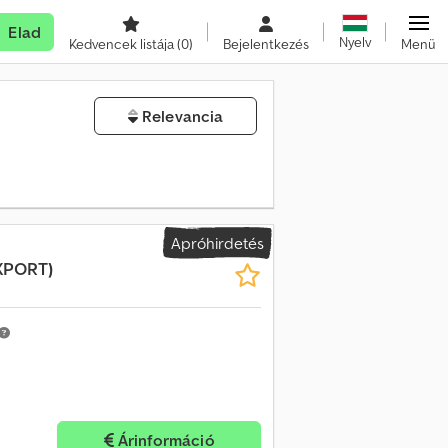
Elad
Nyelv
Kedvencek listája
(0)
Bejelentkezés
Menü
Relevancia
Apróhirdetés
XPORT)
Árinformáció