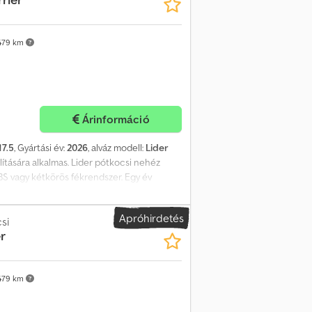
479 km
Árinformáció
17.5
, Gyártási év:
2026
, alváz modell:
Lider
állítására alkalmas. Lider pótkocsi nehéz
BS vagy kétkörös fékrendszer. Egy év
foyq Dicsx Adtsa
Apróhirdetés
si
r
479 km