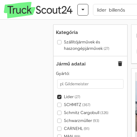
Kategória
Szállítójárművek és
haszongépjárművek
(27)
Jármű adatai
Gyártó:
Lider
(27)
SCHMITZ
(367)
Schmitz Cargobull
(326)
Schwarzmüller
(93)
CARNEHL
(91)
MAN
(89)