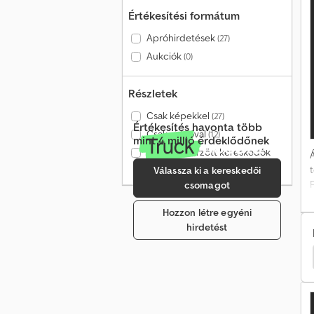
Értékesítési formátum
Apróhirdetések
(27)
Aukciók
(0)
Részletek
Csak képekkel
(27)
Értékesítés havonta több
Csak videóval
(12)
mint 4 millió érdeklődőnek
Csak ellenőrzött kereskedők
Á
(25)
Válassza ki a kereskedői
csomagot
Hozzon létre egyéni
k
hirdetést
dbinder Félpótkocsis Teherautó
Feldbinder Billenős