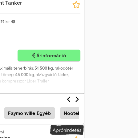
t Tanker
479 km
Árinformáció
aximális teherbírás:
51 500 kg
, rakodótér
i tömeg:
45 000 kg
, alvázgyártó:
Lider
,
 kompresszor Lider Trailer,
syq Dhxjx Adtoa EU szabványok. EBS vagy
ve: 2026.
Faymonville Egyéb
Nooteboom Mélybölcsös
F
Apróhirdetés
si
rrier