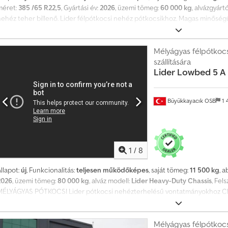
méret:
385 /65 R22,5
, Gyártási év:
2026
, üzemi tömeg:
60 000 kg
, alvázgyárt
nehéz teher billenő. Lider félpótkocsi nehéz pótkocsikhoz. Magas minőségű
arancia gyártási hibákra. EBS vagy dupla körös fékrendszer. Ügyfél által kér
Adtoa
Mélyágyas félpótkocs
szállítására
Lider
Lowbed 5 A
Büyükkayacık OSB
1 
1
/
8
llapot:
új
, Funkcionalitás:
teljesen működőképes
, saját tömeg:
11 500 kg
, 
2026
, üzemi tömeg:
80 000 kg
, alváz modell:
Lider Heavy-Duty Chassis
, Fel
MÉLYÁGYAS PÓTKOCSI Lider pótkocsi nehézterhelésű vontatmányokhoz C
artósság EU-szabványok. Dupla fékrendszer. Egy év garancia gyártási hibákra
Mélyágyas félpótkocs