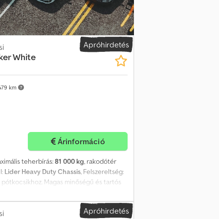
Apróhirdetés
si
er White
479 km
Árinformáció
aximális teherbírás:
81 000 kg
, rakodótér
l:
Lider Heavy Duty Chassis
, Felszereltség:
ű pótkocsikhoz. Magas minőségű és tartós
szer. Egyéves garancia. Cedsyq Dhfspfx
Apróhirdetés
si