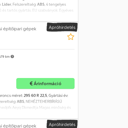
ó:
Lider
, Felszereltség:
ABS
, 4 tengelyes
 és tartós gyártás. EU szabványok. Egyéves
t szín. 2026-os gyártás. Chsdpfxsyq Dhls
Apróhirdetés
i építőipari gépek
479 km
Árinformáció
abroncs méret:
295 60 R 22,5
, Gyártási év:
szereltség:
ABS
, NEHÉZTEHERBÍRÁSÚ
hedpfx Aeyq Dkmedtja Magas minőség és
 2026-os gyártás Vevő által kért szín.
Apróhirdetés
i építőipari gépek