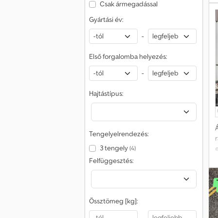
D
Csak ármegadással
Gyártási év:
-
Első forgalomba helyezés:
-
Hajtástípus:
Á
Tengelyelrendezés:
3 tengely
(4)
Felfüggesztés:
Össztömeg [kg]:
-