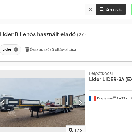
Keresés
Lider Billenős használt eladó
(27)
Lider
Összes szűrő eltávolítása
Félpótkocsi
H
Lider
LIDER-3A (E
a
v
o
n
Perpignan
1 400 km
t
a
t
ö
b
1
/
8