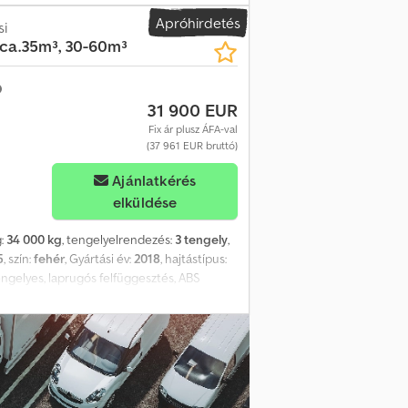
Apróhirdetés
si
 ca.35m³, 30-60m³
31 900 EUR
Fix ár plusz ÁFA-val
(37 961 EUR bruttó)
Ajánlatkérés
elküldése
g:
34 000 kg
, tengelyelrendezés:
3 tengely
,
5
, szín:
fehér
, Gyártási év:
2018
, hajtástípus:
engelyes, laprugós felfüggesztés, ABS
mos kompresszorral, 380V ipari áram
fx Asvhhtvedtja COC-papírok elérhetők
0 euróért elérhető! TARTOZÉKADATOK