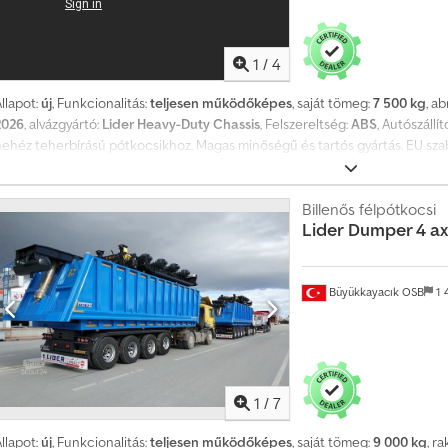
1
/
4
llapot:
új
, Funkcionalitás:
teljesen működőképes
, saját tömeg:
7 500 kg
, a
2026
, alvázgyártó:
Lider Heavy-Duty Chassis
, Felszereltség:
ABS
, Autószállít
nehéz teherbírású pótkocsikhoz. Magas minőségű és tartós gyártás. EU sza
ékrendszer. Egyéves garancia gyártási hibákra. Vevő által kért szín. 2026-o
Billenős félpótkocsi
Lider
Dumper 4 ax
Büyükkayacık OSB
1 
1
/
7
llapot:
új
, Funkcionalitás:
teljesen működőképes
, saját tömeg:
9 000 kg
, r