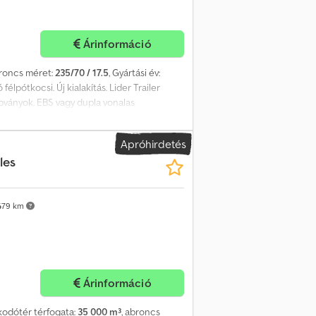
Árinformáció
broncs méret:
235/70 / 17.5
, Gyártási év:
ó félpótkocsi. Új kialakítás. Lider Trailer
bványok. EBS vagy dupla vonalas
s gyártás. Cedpfx Adjyq Dghjteha
Apróhirdetés
les
479 km
Árinformáció
akodótér térfogata:
35 000 m³
, abroncs