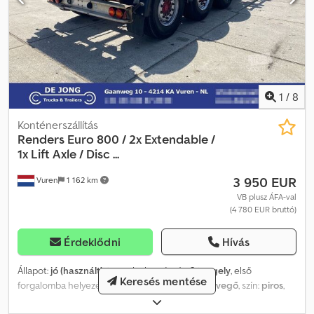
1
/
8
Konténerszállítás
Renders
Euro 800 / 2x Extendable /
1x Lift Axle / Disc ...
3 950 EUR
Vuren
1 162 km
VB plusz ÁFA-val
(4 780 EUR bruttó)
Érdeklődni
Hívás
Állapot:
jó (használt)
, tengelyelrendezés:
3 tengely
, első
Keresés mentése
forgalomba helyezés:
03/2003
, felfüggesztés:
levegő
, szín:
piros
,
Gyártási év:
2003
, Felszereltség:
ABS
, Tengelykonfiguráció