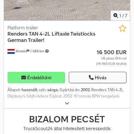
Dkedpszm Izyefx Adwer Önsúly: 5 600 kg Teherbírás: 37 400 kg
Megengedett össztömeg (zGG): 43 000 kg Funkcionalitás
Felépítmény márkája: Renders Euro 800 Karbantartás, előélet és
1
/
7
állapot Tulajdonosok száma: 5 Műszaki állapot: jó Optikai állapot: jó
Termékbiztonság Gyártó: Kuijpers Trading BV Minosstraat 8
Platform trailer
5048CK TILBURG, NL
Renders
TAN 4-2L Liftaxle Twistlocks
German Trailer!
16 500 EUR
Almelo
1 085 km
VB plusz ÁFA-val
(19 965 EUR bruttó)
Érdeklődni
Hívás
Állapot:
használt
, szín:
sárga
, Gyártási év:
2002
, Renders TAN 4-2L.
Dkjdpoy S Sibjfx Adwor Évjárat: 2002. 10 tonnás BPW tengelyek.
Súly: 8625 kg. Maximális súly: 24 000 kg. Második tengely emelhető.
Légsuspenszió. Forgatózárak. ABS. Raktér méretei: Hossz: 7000
mm. Szélesség: 2550 mm. Magasság: 950 mm. A hátsó rész
BIZALOM PECSÉT
kibővíthető. Gumiabroncsok: 235/75R17,5, 50%-os állapotban.
Német gyártmányú pótkocsi! Azonosító szám: 618. A Heinhuis
TruckScout24 által hitelesített kereskedők
általános szerződési feltételei alkalmazhatók a Heinhuis által