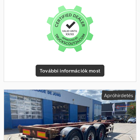
közzétett összes hirdetésre, ajánlatra és árajánlatra, valamint a
Heinhuis által kötött összes megállapodásra és az azokat
megelőző tárgyalásokra. Bármilyen formában megadott válaszával
elfogadja a Heinhuis általános szerződési feltételeinek
alkalmazhatóságát, és nyilatkozik, hogy megismertette magát
ezekkel a feltételekkel. Áraink export nettó árak. = További
információk = Gyártási év: 2002 Üres súly: 8625 kg Megengedett
terhelés: 15375 kg Megengedett össztömeg: 24000 kg =
Céginformációk = További információkért:
További információk most
Apróhirdetés