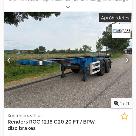
tengelytáv:
81 700 mm
, szín:
egyéb
, Gyártási év:
2001
,
Felszereltség:
ABS
, = További lehetőségek és tartozékok = Egyéb
Apróhirdetés
- BPW tengelyek - Légrugózás Egyéb - Dobfékek Dodpfx Ajy
Ultxodwokr = További információk = Tengelyek gyártója: BPW
Fékek: Dobfékek 1. tengely: Kettős gumiabroncsokkal Saját tömeg:
7290 kg Megengedett rakomány: 31 710 kg Megengedett
össztömeg: 39 000 kg
1
/
11
Konténerszállítás
Renders
ROC 12.18 C20 20 FT / BPW
disc brakes