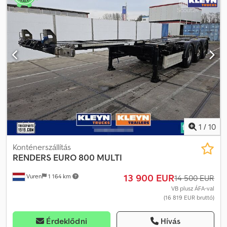
1
/
10
Konténerszállítás
RENDERS
EURO 800 MULTI
13 900 EUR
Vuren
1 164 km
14 500 EUR
VB plusz ÁFA-val
(16 819 EUR bruttó)
Érdeklődni
Hívás