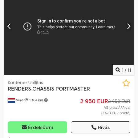
tartozékok = - EBS (elektronikus fékrendszer) = További
információk = Tengelyelrendezés Dkjdpfx Aezr D I Hjdwjr
Gumiabroncs méret: 385/65R22,5 Tengely márkája: BPW Fékek:
Tárcsafékek Felfüggesztés: Légrugózás Hátsó tengely 1: Emelő
tengely; Max. tengelyterhelés: 9 000 kg Hátsó tengely 2: Max.
tengelyterhelés: 9 000 kg Hátsó tengely 3: Max. tengelyterhelés: 9
000 kg Súlyok Saját tömeg: 5 750 kg Hasznos teher: 33 250 kg
Megengedett össztömeg: 39 000 kg Azonosítás Rendszám: OP-
52-HT
1
/
11
Konténerszállítás
RENDERS
CHASSIS PORTMASTER
2 950 EUR
Vuren
1 164 km
3 450 EUR
VB plusz ÁFA-val
(3 570 EUR bruttó)
Érdeklődni
Hívás