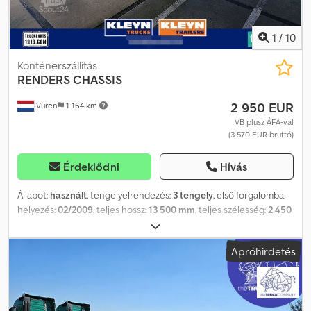
1
/
10
Konténerszállítás
RENDERS
CHASSIS
2 950 EUR
Vuren
1 164 km
VB plusz ÁFA-val
(3 570 EUR bruttó)
Érdeklődni
Hívás
Állapot:
használt
, tengelyelrendezés:
3 tengely
, első forgalomba
helyezés:
02/2009
, teljes hossz:
13 500 mm
, teljes szélesség:
2 450
mm
, teljes magasság:
1 700 mm
, felfüggesztés:
acél
, szín:
egyéb
,
Gyártási év:
2009
, Felszereltség:
ABS
, = További opciók és
Apróhirdetés
felszereltség = - EBS = Megjegyzések = Tengelyek száma: 3, Saját
tömeg: 6 195 kg, Megengedett össztömeg: 39 000 kg, Alváz típusa:
Teljes alváz, Alváz anyaga: acél, Kingpin méret: 2 inch,
Felfüggesztés típusa: teljes légrugózás, ABS, EBS, Felépítmény