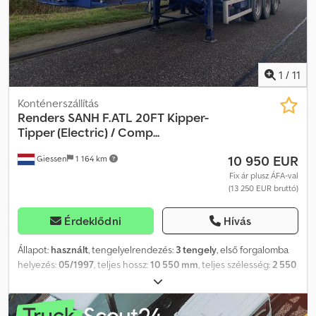
1
/
11
Konténerszállítás
Renders
SANH F.ATL 20FT Kipper-
Tipper (Electric) / Comp...
10 950 EUR
Giessen
1 164 km
Fix ár plusz ÁFA-val
(13 250 EUR bruttó)
Érdeklődni
Hívás
Állapot:
használt
, tengelyelrendezés:
3 tengely
, első forgalomba
helyezés:
05/1997
, teljes hossz:
10 550 mm
, teljes szélesség:
2 550
mm
, felfüggesztés:
levegő
, abroncs méret:
385/65
, gumiabroncs
állapota:
30 százalék
, tengelytáv:
7 550 mm
, szín:
egyéb
, Gyártási
év:
1997
, Felszereltség:
ABS
, = További lehetőségek és tartozékok