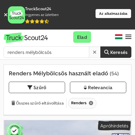
TruckScout24
Az alkalmazásba
Ingyenes az üzletben
Elad
Keresés
Renders Mélybölcsös használt eladó
(54)
Szűrő
Relevancia
Renders
Összes szűrő eltávolítása
Apróhirdetés