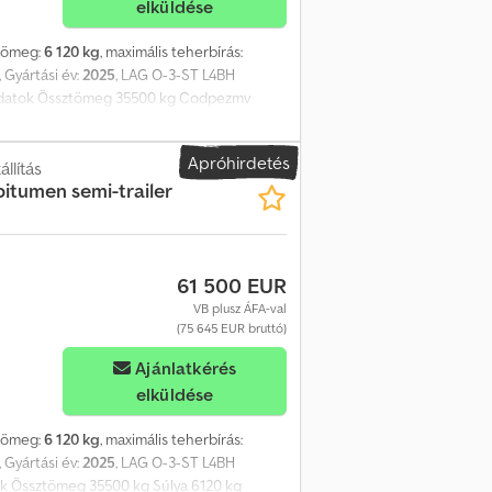
elküldése
 tömeg:
6 120 kg
, maximális teherbírás:
, Gyártási év:
2025
, LAG O-3-ST L4BH
i adatok Össztömeg 35500 kg Codpezmv
DR veszélyes anyagok szállítására szánt
tás BPW tengelyek Kiváló műszaki állapot,
Apróhirdetés
ó
llítás
itumen semi-trailer
61 500 EUR
VB plusz ÁFA-val
(75 645 EUR bruttó)
Ajánlatkérés
elküldése
 tömeg:
6 120 kg
, maximális teherbírás:
, Gyártási év:
2025
, LAG O-3-ST L4BH
tok Össztömeg 35500 kg Súlya 6120 kg