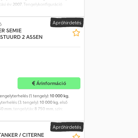
tási év:
2007
, Tengelykonfiguráció
 Felfüggesztés: Légrugó Hátsó tengely 1:
lés: 9000 kg Hátsó tengely 3: Maximális
Apróhirdetés
g Megengedett rakomány: 35010 kg Teljes
ó
ER SEMIE
ók és tartozékok = - ADR - Elektronikus
STUURD 2 ASSEN
egyzések = ADR: FL AT OX
Árinformáció
ngelyterhelés (1. tengely):
10 000 kg
,
terhelés (3. tengely):
10 000 kg
, első
50 mm
, tengelytáv:
8 750 mm
, szín:
guráció Hátsó tengely 1: Max.
Hátsó tengely 3: Max. tengelyterhelés: 10000
Apróhirdetés
edett össztömeg: 42000 kg Karbantartás,
TANKER / CITERNE
llapot: nagyon jó Külső állapot: nagyon jó