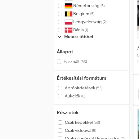
Németország
(6)
Belgium
(5)
Lengyelország
(2)
Dánia
(1)
Mutass többet
Á
Állapot
Használt
(53)
t
Értékesítési formátum
v
Apróhirdetések
(53)
dbinder Billenős
Feldbinder Félpótkocsis Teherautó
Aukciók
(0)
Részletek
Csak képekkel
(53)
Csak videóval
(9)
Csak ellenőrzött kereskedők
(2)