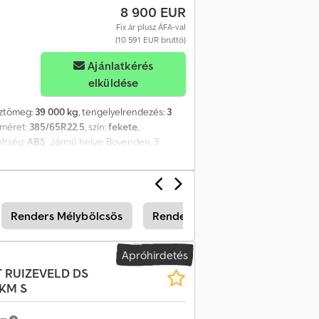
8 900 EUR
Fix ár plusz ÁFA-val
(10 591 EUR bruttó)
Ajánlatkérés
elküldése
sztömeg:
39 000 kg
, tengelyelrendezés:
3
 méret:
385/65R22.5
, szín:
fekete
,
eltség:
ABS
, Jármű helye: Bovenden, 3
gátló, első támasztóláb, oldalsó alumínium
tartálykonténerekhez 20ft/30ft, ADR-es, 3x
ó adatok tájékoztató jellegűek, a
Renders Mélybölcsös
Renders Betonkeverő
Rend
Apróhirdetés
T RUIZEVELD DS
 KM S