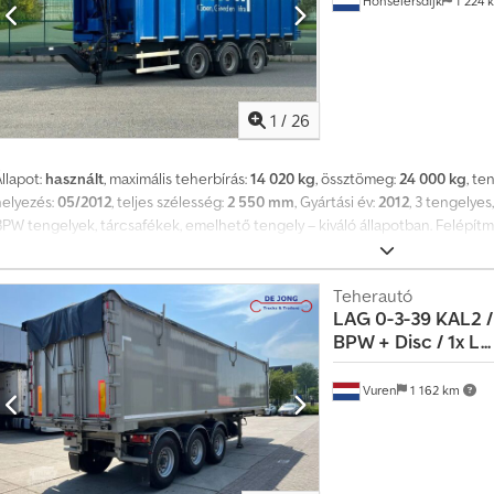
Honselersdijk
1 224 
1
/
26
llapot:
használt
, maximális teherbírás:
14 020 kg
, össztömeg:
24 000 kg
, te
helyezés:
05/2012
, teljes szélesség:
2 550 mm
, Gyártási év:
2012
, 3 tengelyes
BPW tengelyek, tárcsafékek, emelhető tengely – kiváló állapotban. Felépítmé
lváz: acél Alvázgyártó: LAG Első forgalomba helyezés: 2012. 05. Műszaki vizs
utásteljesítmény: 72 000 km Méretek (h x sz): 935 x 255 cm Belső méretek (h
Rakodótérfogat: kb. 38 m3 Saját tömeg: 9 980 kg Terhelhetőség: 14 020 k
Teherautó
LAG
0-3-39 KAL2 /
Felfüggesztés: légrugós Tengelyek típusa: BPW, tárcsafékkel Emelhető tenge
BPW + Disc / 1x L...
umiabroncs méret: 265/70 R19.5 Hátsó tengely 1: bal külső profil: 90%, jobb 
rofil: 40%, jobb külső profil: 40% Hátsó tengely 3: bal külső profil: 60%, jobb
EBS - Smartboard - BPW tengelyek tárcsafékkel - Emelhető tengely (3. tenge
Vuren
1 162 km
Hidraulikus alumínium felső takarók - Azonnal elérhető és üzemkész Tovább
Gumiabroncs méret | első tengely: 265/70 R19.5 * Külső mintamélység bal/jo
tengelyterhelés | első tengely: 8000 kg * Gumiabroncs méret | második/ har
Mintamélység bal/jobb | második tengely: 40% / 40% * Mintamélység bal/jo