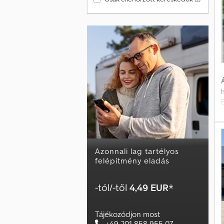
Á
A
F
Azonnali lag tartélyos
G
felépítmény eladás
p
-tól/-től
4,49 EUR
*
Tájékozódjon most
+49 201 858 955 07