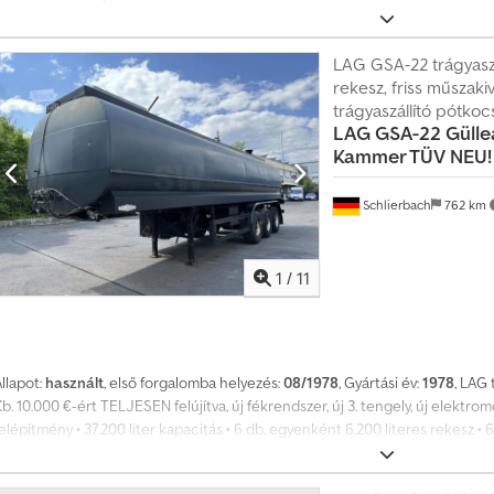
Terhelhetősége 29 380 kg Űrtartalom 30.000 l ADR veszélyes anyagok szállí
Alufelnik Légrugózás Felfüggesztés magasság állítás BPW tengelyek Kiváló mű
munkára kész. Több egyforma félpótkocsi is kapható Cjdpfx Aezmv Stjbhoh
LAG GSA-22 trágyaszál
rekesz, friss műszaki
trágyaszállító pótkoc
LAG
GSA-22 Güllea
Kammer TÜV NEU! G
Schlierbach
762 km
1
/
11
llapot:
használt
, első forgalomba helyezés:
08/1978
, Gyártási év:
1978
, LAG 
b. 10.000 €-ért TELJESEN felújítva, új fékrendszer, új 3. tengely, új elektro
elépítmény • 37.200 liter kapacitás • 6 db, egyenként 6.200 literes rekesz • 6
légrugós tengely Chodewmpatjpfx Abhsa • Dobfékek • 385/65 R 22.5 abroncso
üzemkész! A hibák és közbenső értékesítés jogát fenntartjuk!