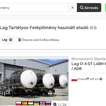
Keresés
Lag Tartélyos Felépítmény használt eladó
(53)
Lag
Összes szűrő eltávolítása
Bitumentartó félpótk
Lag
O-3-ST L4BH b
/ ADR
Kraków
328 km
1
/
24