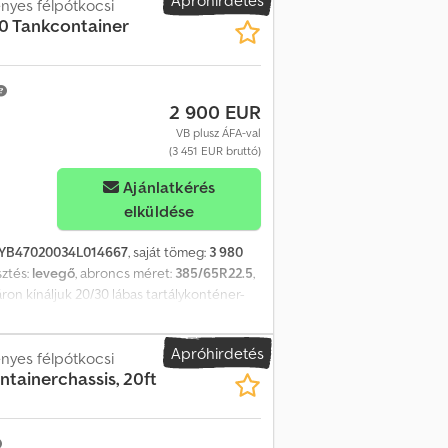
nyes félpótkocsi
30 Tankcontainer
2 900 EUR
VB plusz ÁFA-val
(3 451 EUR bruttó)
Ajánlatkérés
elküldése
YB47020034L014667
, saját tömeg:
3 980
sztés:
levegő
, abroncs méret:
385/65R22.5
,
áron kínáljuk 20/30 lábas tartálykonténer-
k az ADR előírásoknak, és emelőhíddal
Apróhirdetés
nyes félpótkocsi
tainerchassis, 20ft