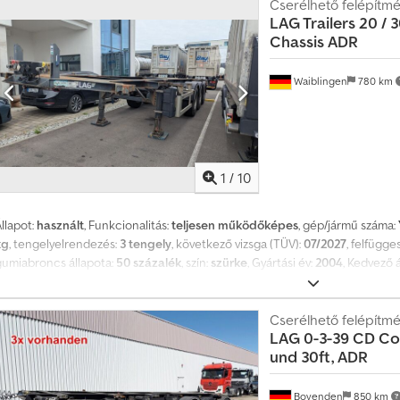
Cserélhető felépítmé
LAG Trailers
20 / 
Chassis ADR
Waiblingen
780 km
1
/
10
llapot:
használt
, Funkcionalitás:
teljesen működőképes
, gép/jármű száma:
kg
, tengelyelrendezés:
3 tengely
, következő vizsga (TÜV):
07/2027
, felfügge
gumiabroncs állapota:
50 százalék
, szín:
szürke
, Gyártási év:
2004
, Kedvező 
alvázainkat, melyek tartalmazzák a tömlőtartót, a tartálymedret, megfelelne
vannak felszerelve. Csdpfx Aeznvi Iobhjha
Cserélhető felépítmé
LAG
0-3-39 CD Con
und 30ft, ADR
Bovenden
850 km