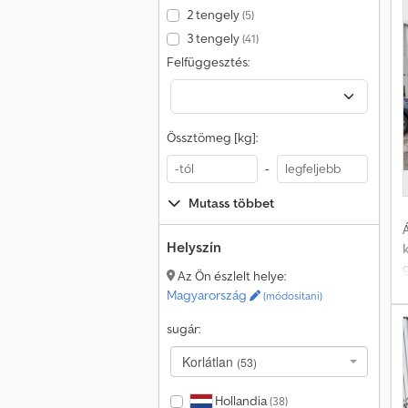
2 tengely
(5)
3 tengely
(41)
Felfüggesztés:
Össztömeg [kg]:
-
Mutass többet
Á
Helyszín
Az Ön észlelt helye:
Magyarország
(módosítani)
sugár:
Korlátlan
(53)
Hollandia
(38)