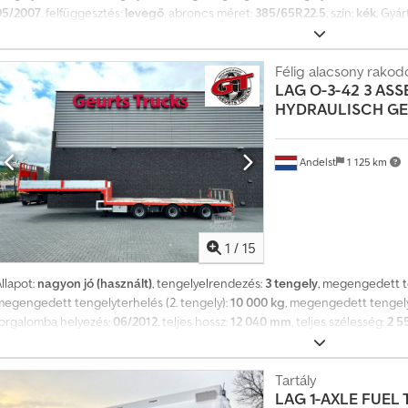
05/2007
, felfüggesztés:
levegő
, abroncs méret:
385/65R22.5
, szín:
kék
, Gyár
Gumiabroncs mérete: 385/65R22.5 Tengelyek gyártója: BPW Fékek: Dobfékek
Maximális tengelyterhelés: 9000 kg Hátsó tengely 2: Maximális tengelyterhe
tengelyterhelés: 9000 kg Súlyok Csdpfxszpw Hqo Abhjha Üres súly: 3990 k
Félig alacsony rakod
LAG
O-3-42 3 ASS
ömeg: 39000 kg Állapot Műszaki állapot: jó Külső állapot: jó = További opci
HYDRAULISCH GE
fékszabályozó rendszer (EBS) - Légrugó - Tengelyrögzítő szerkezet = Megj
Andelst
1 125 km
1
/
15
llapot:
nagyon jó (használt)
, tengelyelrendezés:
3 tengely
, megengedett te
megengedett tengelyterhelés (2. tengely):
10 000 kg
, megengedett tengely
forgalomba helyezés:
06/2012
, teljes hossz:
12 040 mm
, teljes szélesség:
2 5
narancssárga
, Gyártási év:
2012
, Felszereltség:
ABS
, - Légrugó Tengelykonfi
tengelyterhelés: 10000 kg Hátsó tengely 2: Max. tengelyterhelés: 10000 kg 
kg Súlyok Üres súly: 9590 kg Megengedett hasznos teher: 32410 kg Megeng
Tartály
LAG
1-AXLE FUEL 
lőzmények és állapot Műszaki vizsga (APK): érvényes 2027.01.01-ig Műszaki á