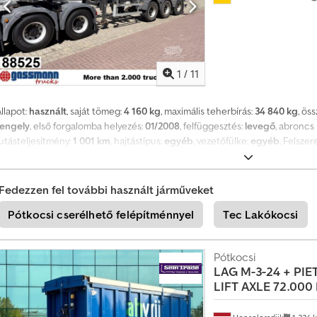
1
/
11
llapot:
használt
, saját tömeg:
4 160 kg
, maximális teherbírás:
34 840 kg
, ös
tengely
, első forgalomba helyezés:
01/2008
, felfüggesztés:
levegő
, abroncs
futásteljesítmény:
1 001 km
, hajtástípus:
egyéb
, vezetőfülke:
egyéb
, Felszer
engely, BPW tengelyek, légrugózás, ABS (blokkolásgátló rendszer), aláfutás
oldalsó védelem, támaszok. Felépítmény: 3 tengelyes konténer alváz ISO és 
9t BPW tengely, dobfékek! Chedpewt Dr Refx Abhsa A tartozékokra vonatkoz
Fedezzen fel további használt járműveket
áltoztatás, előzetes eladás és tévedés jogát fenntartjuk!
Pótkocsi cserélhető felépítménnyel
Tec Lakókocsi
Pótkocsi
LAG
M-3-24 + PIE
LIFT AXLE 72.000