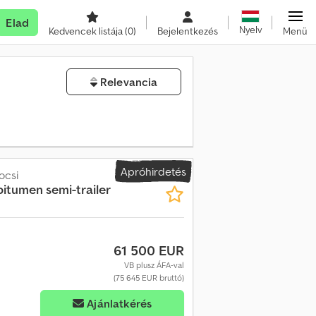
Elad
Nyelv
Kedvencek listája
(0)
Bejelentkezés
Menü
Relevancia
Apróhirdetés
ocsi
itumen semi-trailer
61 500 EUR
VB plusz ÁFA-val
(75 645 EUR bruttó)
Ajánlatkérés