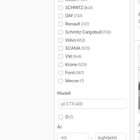
SCHMITZ
(843)
Á
DAF
(737)
Renault
(737)
Schmitz Cargobull
(703)
Volvo
(652)
SCANIA
(573)
VW
(549)
Krone
(533)
Ford
(367)
Wecon
(7)
Modell:
O
(7)
Á
Ár:
-