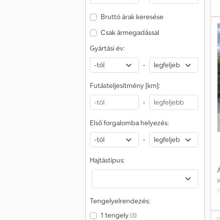
Bruttó árak keresése
Csak ármegadással
Gyártási év:
-
Futásteljesítmény [km]:
-
Első forgalomba helyezés:
-
Hajtástípus:
Á
K
f
Tengelyelrendezés:
1 tengely
(3)