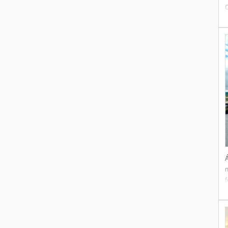
t
Á
e