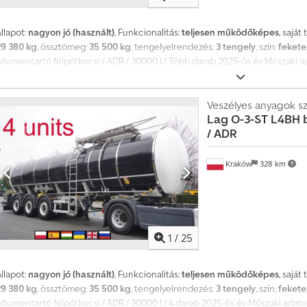
llapot:
nagyon jó (használt)
, Funkcionalitás:
teljesen működőképes
, saját
29 380 kg
, össztömeg:
35 500 kg
, tengelyelrendezés:
3 tengely
, szín:
fekete
bitumentartó félpótkocsi / ADR / 30000 l / Több darab 2025-ös év Műszak
Syefx Abhsha Súlya 6120 kg Terhelhetősége 29 380 kg Űrtartalom 30.000 l A
félpótkocsi Emelő tengely Alufelnik Légrugózás Felfüggesztés magasság állí
teljes dokumentáció, trailer munkára kész. 4 egyforma félpótkocsi is kaphat
Veszélyes anyagok szá
Lag
O-3-ST L4BH b
/ ADR
Kraków
328 km
1
/
25
llapot:
nagyon jó (használt)
, Funkcionalitás:
teljesen működőképes
, saját
29 380 kg
, össztömeg:
35 500 kg
, tengelyelrendezés:
3 tengely
, szín:
fekete
bitumentartó félpótkocsi / ADR / 30000 l / 4 darab 2025-ös év Műszaki ada