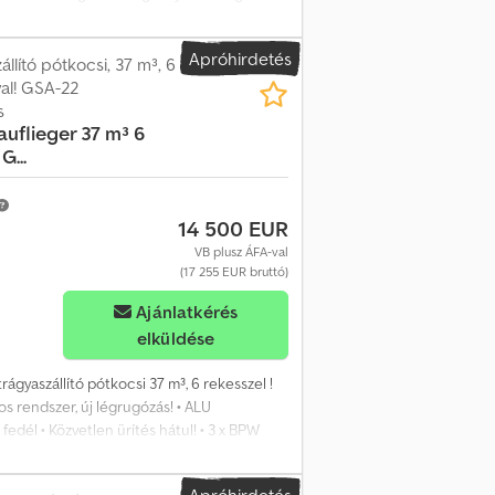
tására szánt félpótkocsi Emelő tengely
szaki állapot, teljes dokumentáció, trailer
Apróhirdetés
a
lító pótkocsi, 37 m³, 6
val! GSA-22
s
uflieger 37 m³ 6
...
14 500 EUR
VB plusz ÁFA-val
(17 255 EUR bruttó)
Ajánlatkérés
elküldése
trágyaszállító pótkocsi 37 m³, 6 rekesszel !
mos rendszer, új légrugózás! • ALU
 fedél • Közvetlen ürítés hátul! • 3 x BPW
k - Friss műszaki vizsga! - Azonnal
Apróhirdetés