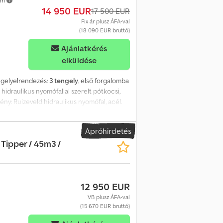
km
14 950 EUR
17 500 EUR
Fix ár plusz ÁFA-val
(18 090 EUR bruttó)
Ajánlatkérés
elküldése
ngelyelrendezés:
3 tengely
, első forgalomba
, hidraulikus nyomófallal szerelt pótkocsi,
ny: Ruizeveld hidraulikus nyomófal, acél.
ga érvényessége: 2025. 03.
 x sz x m): 653 x 239 x 233 cm
Apróhirdetés
g Megengedett össztömeg: 24 000 kg
 Tipper / 45m3 /
ly: igen, 3. tengely Tengelyek száma: 3
külső profil: 90% Hátsó tengely 2: bal külső
 külső profil: 60% Pótkocsi extrái: - ABS,
ly) - Ruizeveld hidraulikus nyomófal -
12 950 EUR
i információk: * Hossz: 9340 mm *
bb | első tengely: 90% / 90% * Maximális
VB plusz ÁFA-val
madik tengely: 265/70 R19.5 *
(15 670 EUR bruttó)
bb | harmadik tengely: 60% / 60% *