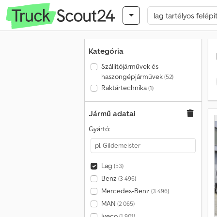
Kategória
Szállítójárművek és
haszongépjárművek
(52)
Raktártechnika
(1)
Jármű adatai
Gyártó:
Lag
(53)
Benz
(3 496)
Mercedes-Benz
(3 496)
MAN
(2 065)
Iveco
(1 901)