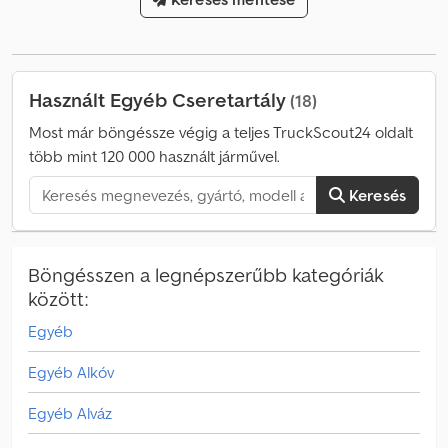
Magasság: 2750 Belső méretek (kb. mm-ben): Hossz: 7650
Szélesség: 2480 Magasság: 2500 Ajtónyílás méretei (mm):
Szélesség: 2370 Magasság: 2600 Rögzítés: kulcslyuk Saját tömeg:
3000 kg Maximális terhelés: 13000 kg Megengedett össztömeg:
Használt Egyéb Cseretartály
(18)
16000 kg Figyelem: A tényleges méretek és egyéb specifikus
részletek a folyamatos termékfejlesztés miatt kis mértékben
Most már böngéssze végig a teljes TruckScout24 oldalt
eltérhetnek a fenti adatoktól.
több mint 120 000 használt járművel.
Keresés
Böngésszen a legnépszerűbb kategóriák
között:
Egyéb
Egyéb Alkóv
Egyéb Alváz