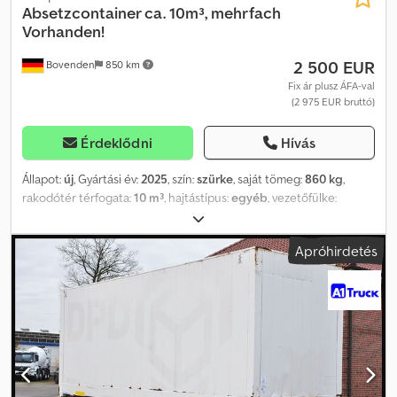
Absetzcontainer ca. 10m³, mehrfach
Vorhanden!
2 500 EUR
Bovenden
850 km
Fix ár plusz ÁFA-val
(2 975 EUR bruttó)
Érdeklődni
Hívás
Állapot:
új
, Gyártási év:
2025
, szín:
szürke
, saját tömeg:
860 kg
,
rakodótér térfogata:
10 m³
, hajtástípus:
egyéb
, vezetőfülke:
egyéb
, Jármű helye: Bovenden, acél felépítmény Felépítmény: kb.
10 m³-es aszimmetrikus/nyitott cseretartály, 10 m³ nyitott
Apróhirdetés
aszimmetrikus cseretartály – régi DIN szerint Anyagminőség:
SJ235 (ST37-2) Aljlemezek / oldallemezek: 6 / 4 mm Billenőcsapágy:
háromszoros, egyoldali billenőcsapágy Chjdpfex Ni Rdex Akwea -
figyelmeztető jelölésekkel - UVV matrica – a tartály vizsgált és UVV
szerint elfogadott - körbefutó háló- és ponyvahorgok - 4 db
rögzítőcsap - rögzítőcsapok és billenőcsapágy ST 52 - belső és
külső sarkok erősítve A konténer teljesen hegesztett,
zsírtalanított, szemcseszórt, belül és kívül 40 µm vastagságú alkid