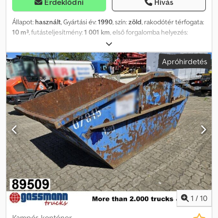
Érdeklődni
Hívás
Állapot:
használt
, Gyártási év:
1990
, szín:
zöld
, rakodótér térfogata:
10 m³
, futásteljesítmény:
1 001 km
, első forgalomba helyezés:
01/1990
, hajtástípus:
egyéb
, vezetőfülke:
egyéb
, Jármű helye:
Bovenden, acél felépítmény Felépítmény: Aszimmetrikus
Apróhirdetés
cseretartály kb. 10/12 m³. A pontos gyártási év nem állapítható
meg, mivel az adattábla már hiányzik! TARTOZÉKOKRA
VONATKOZÓ INFORMÁCIÓK GARANCIA NÉLKÜL, változások,
közbenső értékesítés és hibák jogát fenntartjuk! Csdpfx
Ajxqrfkokwjha
1
/
10
Kampós konténer