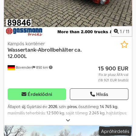
1
/
11
Kampós konténer
Wassertank-Abrollbehälter ca.
12.000L
15 900 EUR
Bovenden
850 km
Fix ár plusz ÁFA-val
(18 921 EUR bruttó)
Érdeklődni
Hívás
Állapot:
új
, Gyártási év:
2026
, szín:
piros
, össztömeg:
14 745 kg
,
maximális teherbírás:
12 500 kg
, saját tömeg:
2 245 kg
, hajtástípus:
egyéb
, vezetőfülke:
egyéb
, Jármű helye: úton / szállítás alatt, acél
felépítmény, hátsó lefolyó Felépítmény: víztartályos cseretartály
Apróhirdetés
kb. 12 000 l, ARCHIV KÉPEK – Platform nélküli víztartály, kb. 12 000