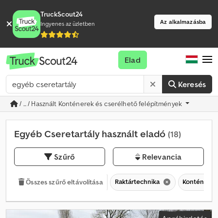
TruckScout24
Az alkalmazásba
Ingyenes az üzletben
Elad
Keresés
/ ... / Használt Konténerek és cserélhető felépítmények
Egyéb Cseretartály használt eladó
(18)
Szűrő
Relevancia
Raktártechnika
Konténerek
Összes szűrő eltávolítása