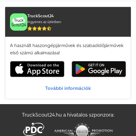
Egyéb Mélybölcsös
Egyéb Rezgőlap
TruckScout24
Ingyenes az üzletben
Egyéb Szecskavágó
Egyéb Szekér
A használt haszongépjárművek és szabadidőjárművek
Egyéb Szita/Aprítómu
első számú alkalmazása!
Egyéb Tuzoltó/Mento
Egyéb Utcai-Üzemszolgálat
További információk
Egyéb Villástargoncák
Egyéb Álló Keverőberendezés
TruckScout24.hu a hivatalos szponzora:
Egyéb Önönkihordó
Egyéb Úthenger