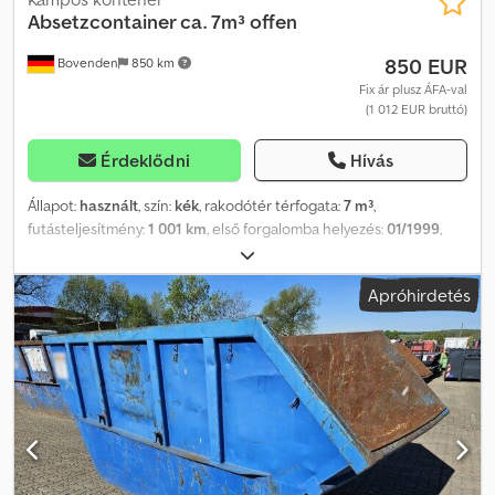
Absetzcontainer ca. 7m³ offen
850 EUR
Bovenden
850 km
Fix ár plusz ÁFA-val
(1 012 EUR bruttó)
Érdeklődni
Hívás
Állapot:
használt
, szín:
kék
, rakodótér térfogata:
7 m³
,
futásteljesítmény:
1 001 km
, első forgalomba helyezés:
01/1999
,
hajtástípus:
egyéb
, vezetőfülke:
egyéb
, Jármű helyszíne:
Bovenden, Felépítmény: Nyitott cseretartály, kb. 7 m³. A gyártó és a
Apróhirdetés
gyártási év nem állapítható meg, mivel a típustábla hiányzik.
TARTOZÉKADATOK GARANCIA NÉLKÜL, változások, közbenső
értékesítés és tévedések jogát fenntartjuk! Codpoy I A Tcofx
Akweha