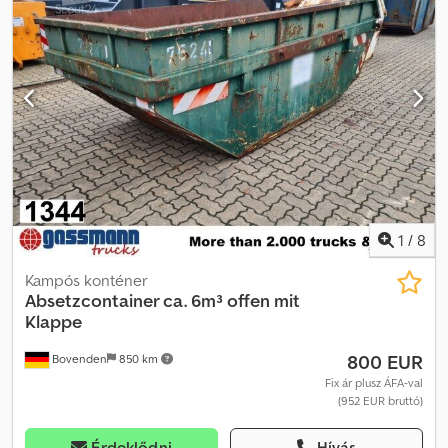
Felépítmény: városi cseretartály áthajtható fedéllel, kb. 5 m³. AZ
ALSÓ TARTÁLY KIEGÉSZÍTŐ ADATAI GARANCIA NÉLKÜL,
változtatás, közbenső eladás és tévedés jogának fenntartásával!
Chedpfoy Spx Tox Akwea
1
/
8
Kampós konténer
Absetzcontainer ca. 6m³ offen mit
Klappe
800 EUR
Bovenden
850 km
Fix ár plusz ÁFA-val
(952 EUR bruttó)
Érdeklődni
Hívás