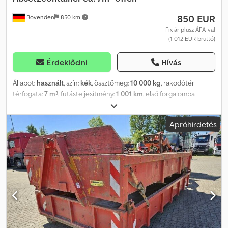
850 EUR
Bovenden
850 km
Fix ár plusz ÁFA-val
(1 012 EUR bruttó)
Érdeklődni
Hívás
Állapot:
használt
, szín:
kék
, össztömeg:
10 000 kg
, rakodótér
térfogata:
7 m³
, futásteljesítmény:
1 001 km
, első forgalomba
helyezés:
01/1999
, hajtástípus:
egyéb
, vezetőfülke:
egyéb
, Jármű
helyszíne: Bovenden, Cjdpjy I A Sxefx Akwsha Felépítmény: Nyitott
Apróhirdetés
cseretartály, kb. 7 m³. A gyártó és a gyártási év nem állapítható
meg, mivel a típustábla hiányzik. TARTOZÉKADATOK GARANCIA
NÉLKÜL, változások, közbenső értékesítés és tévedések jogát
fenntartjuk!