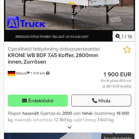
alapozóval alapozva és kívül 40 µm vastagságú alkidgyanta
festékkel – RAL7016 antracitszürke – festve. A tartozékokra
vonatkozó információk garancia nélkül értendők! Változtatások,
előzetes eladás és tévedések jogát fenntartjuk!
1
/
16
Cserélhető felépítmény dobozszerkezettel
KRONE
WB BDF 7,45 Koffer, 2800mm
innen, Zurrösen
1 900 EUR
Bakum
1 019 km
Fix ár plusz ÁFA-val
(2 261 EUR bruttó)
Érdeklődni
Hívás
Állapot:
használt
, Gyártási év:
2000
, szín:
fehér
, össztömeg:
16 000
kg
, maximális teherbírás:
12 360 kg
, saját tömeg:
3 640 kg
,
rakodótér térfogata:
49 m³
, rakodótér szélesség:
2 480 mm
, raktér
hossza:
7 300 mm
, raktérmagasság:
2 720 mm
, első forgalomba
Apróhirdetés