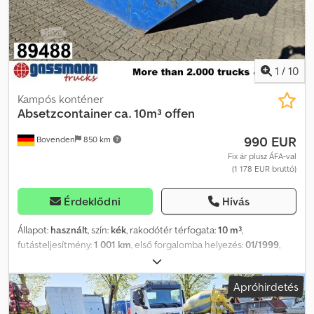
1
/
10
Kampós konténer
Absetzcontainer ca. 10m³ offen
990 EUR
Bovenden
850 km
Fix ár plusz ÁFA-val
(1 178 EUR bruttó)
Érdeklődni
Hívás
Állapot:
használt
, szín:
kék
, rakodótér térfogata:
10 m³
,
futásteljesítmény:
1 001 km
, első forgalomba helyezés:
01/1999
,
hajtástípus:
egyéb
, vezetőfülke:
egyéb
, Jármű helye: Bovenden,
Felépítmény: Nyitott cseretartály kb. 10 m³. A gyártó és a gyártási
Apróhirdetés
év nem állapítható meg, mivel a típustábla hiányzik. A
KIEGÉSZÍTŐKRE VONATKOZÓ INFORMÁCIÓK GARANCIA NÉLKÜL,