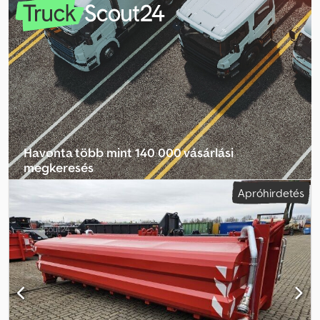
mm | 1720 kg | Új, 2 db elérhető Az eladás csak vállalkozások
részére történik. Az elírás és az előzetes értékesítés jogát
fenntartjuk. Cedpfx Akovh U Nwjwjha
Havonta több mint 140 000 vásárlási
megkeresés
Apróhirdetés
Válassza ki a kereskedői csomagot