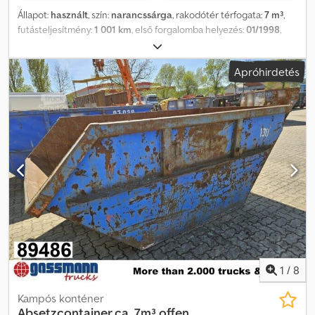
Állapot:
használt
, szín:
narancssárga
, rakodótér térfogata:
7 m³
,
futásteljesítmény:
1 001 km
, első forgalomba helyezés:
01/1998
,
hajtástípus:
egyéb
, vezetőfülke:
egyéb
, Jármű helyszíne:
Bovenden, Felépítmény: Nyitott cseretartály, kb. 7 m³. A gyártó és a
Apróhirdetés
gyártási év nem állapítható meg, mivel a típustábla hiányzik.
TARTOZÉKADATOK GARANCIA NÉLKÜL, változások, közbenső
értékesítés és tévedések jogát fenntartjuk! Chedpfxey Ig Hmj
Akwoa
1
/
8
Kampós konténer
Absetzcontainer ca. 7m³ offen