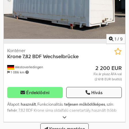
1
/
9
Konténer
Krone
7,82 BDF Wechselbrücke
2 200 EUR
Westoverledingen
1 086 km
Fix ár plusz ÁFA-val
(2 618 EUR bruttó)
Érdeklődni
Hívás
Állapot:
használt
, Funkcionalitás:
teljesen működőképes
, szín:
fehér
, 7,82 BDF Krone sima oldalfalú cseretartály, használt (több
darab elérhető) Külső szín: fehér Tartóláb magassága: 1320 mm A
cseretartály esőálló, a redőnyajtó jól működik. Külső méretek (kb.
mm-ben): Codpewahr Iofx Akwsha Hossz: 7820 Szélesség: 2550
Keresés mentése