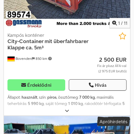
1
/
11
Kampós konténer
City-Container mit überfahrbarer
Klappe ca. 5m³
2 500 EUR
Bovenden
850 km
Fix ár plusz ÁFA-val
(2 975 EUR bruttó)
Érdeklődni
Hívás
Állapot:
használt
, szín:
piros
, össztömeg:
7 000 kg
, maximális
teherbírás:
5 990 kg
, saját tömeg:
1 010 kg
, rakodótér térfogata:
5
m³
, rakodótér szélesség:
2 150 mm
, raktér hossza:
4 500 mm
,
raktérmagasság:
500 mm
, futásteljesítmény:
1 001 km
, első
Apróhirdetés
forgalomba helyezés:
08/2018
, hajtástípus:
egyéb
, vezetőfülke:
egyéb
, Jármű helye: Bovenden, acél felépítmény, billenőajtó.