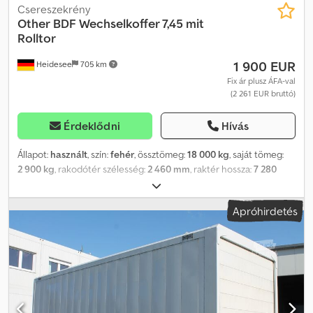
Csereszekrény
Other
BDF Wechselkoffer 7,45 mit
Rolltor
1 900 EUR
Heidesee
705 km
Fix ár plusz ÁFA-val
(2 261 EUR bruttó)
Érdeklődni
Hívás
Állapot:
használt
, szín:
fehér
, össztömeg:
18 000 kg
, saját tömeg:
2 900 kg
, rakodótér szélesség:
2 460 mm
, raktér hossza:
7 280
mm
, raktérmagasság:
2 480 mm
, gép/jármű száma:
701624-0
, BDF
acél csereszekrény / cseretartály, 7,45 m, redőnykapuval, raktározó
Apróhirdetés
tartály * Cseretartály / acél tároló, hullámosított külső fallal *
Raktározó konténer * Redőnykapu * Zárnyelv-profilos lécek
(keyhole sin) * Csúszásgátlós rétegelt lemez padló, targonca által
járható * Teleszkópos támasztólábak * Letételi magasság: 1,02–1,32
m * Gyártó: SICOM * Áthajtási magasság a redőnykapunál: 2,27 m
Chedpfx Akoqgd I Hswsa * Enyhe rozsda a vázon és a
felépítményen * Festékleválás a redőnykapunál