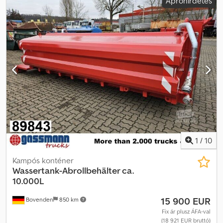
Apróhirdetés
1
/
10
Kampós konténer
Wassertank-Abrollbehälter ca.
10.000L
15 900 EUR
Bovenden
850 km
Fix ár plusz ÁFA-val
(18 921 EUR bruttó)