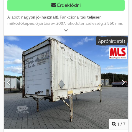
szállítása Forduljon szakképzett munkatársainkhoz, szívesen
Érdeklődni
adunk tanácsot.
Állapot:
nagyon jó (használt)
, Funkcionalitás:
teljesen
működőképes
, Gyártási év:
2007
, rakodótér szélesség:
2 550 mm
,
raktér hossza:
7 450 mm
, raktérmagasság:
2 750 mm
, Eladó:
felépítménycserélő / cseretartály / raktárkonténer / konténer
Apróhirdetés
Krone WK 7,3 STG Gyártási év: 2006 - 2007 Ideális
raktárhelyiségnek – raktárkonténerként is Megengedett
össztömeg: 16.000 kg Csdpjy Efz Dofx Akweha Külső méretek:
szélesség: 2.550 mm x hosszúság: 7.450 mm x magasság: 2.750 mm
Enyhe korróziós sérülések, egyébként nagyon jó állapotban Ár
darabonként Több darab elérhető
1
/
7