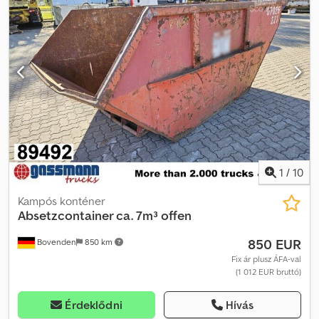
változtatások, köztes eladás és tévedések jogát fenntartjuk!
Csdpfxoy Ig Evo Akweha
1
/
10
Kampós konténer
Absetzcontainer ca. 7m³ offen
850 EUR
Bovenden
850 km
Fix ár plusz ÁFA-val
(1 012 EUR bruttó)
Érdeklődni
Hívás