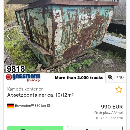
meghatározható, mivel adattábla már nincs rajta! A tartozékokra
vonatkozó információk tájékoztató jellegűek, a változtatás,
előzetes értékesítés és tévedés jogát fenntartjuk!
1
/
10
Kampós konténer
Absetzcontainer ca. 10/12m³
990 EUR
Bovenden
850 km
Fix ár plusz ÁFA-val
(1 178 EUR bruttó)