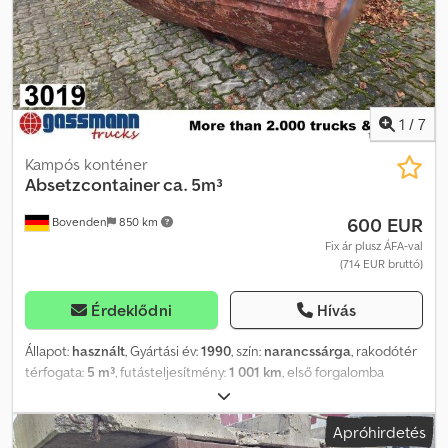
1
/
7
Kampós konténer
Absetzcontainer ca. 5m³
600 EUR
Bovenden
850 km
Fix ár plusz ÁFA-val
(714 EUR bruttó)
Érdeklődni
Hívás
Állapot:
használt
, Gyártási év:
1990
, szín:
narancssárga
, rakodótér
térfogata:
5 m³
, futásteljesítmény:
1 001 km
, első forgalomba
helyezés:
01/1990
, hajtástípus:
egyéb
, vezetőfülke:
egyéb
, Jármű
helye: Bovenden Chodsvhnqzepfx Akwja Felépítmény: Nyitott
Apróhirdetés
cseretartály, kb. 5 m³. A gyártó és a pontos gyártási év nem