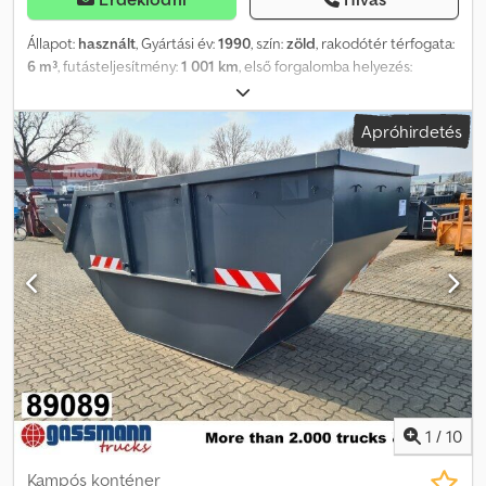
Állapot:
használt
, Gyártási év:
1990
, szín:
zöld
, rakodótér térfogata:
6 m³
, futásteljesítmény:
1 001 km
, első forgalomba helyezés:
01/1990
, hajtástípus:
egyéb
, vezetőfülke:
egyéb
, Jármű helye:
Bovenden, Felépítmény: kb. 6 m³-es nyitott cseretartály, gyártási
Apróhirdetés
év ismeretlen, mivel adattábla nem található Cedpfx Akovhn
Utswjha Tartozékokra vonatkozó információk tájékoztató
jellegűek, a változtatás, az előzetes értékesítés és a tévedések
jogát fenntartjuk!
1
/
10
Kampós konténer