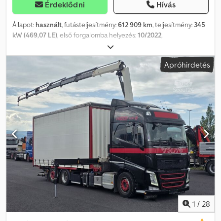
Érdeklődni
Hívás
Állapot:
használt
, futásteljesítmény:
612 909 km
, teljesítmény:
345
kW (469,07 LE)
, első forgalomba helyezés:
10/2022
,
üzemanyagtípus:
dízel
, tengelyelrendezés:
4x2
, üzemanyag:
dízel
,
szín:
fehér
, vezetőfülke:
alvófülke
, hajtástípus:
automata
,
Apróhirdetés
kibocsátási osztály:
Euro 6
, Gyártási év:
2022
, Felszereltség:
ABS,
AdBlue, EBS (Elektronikus fékrendszer), elektromos
ablakemelő, hűtőszekrény, ködlámpák, központi zár,
légkondicionálás, légterelő, légzsák, második
üzemanyagtartály, tempomat
, = További opciók és tartozékok =
- Tetőspoiler - Klímaberendezés Dwjdpfxezgt H Us Agxoa -
Rádió/CD lejátszó - Tolótető - Alvófülke - Oldalszoknyák -
Napellenző lap = Megjegyzések = Volvo FH460 Standard 2022 10-
2022 Fehér YV2RTY0A4PB401478 612 909 km I-Park, I-Save, új
G2V2 tachográf = További információk = Első tengely:
kormányzott Motortérfogat: 12 777 ccm Saját tömeg: 8 036 kg
Terhelhetőség: 9 964 kg Megengedett össztömeg (zGG): 18 000
kg Műszaki vizsga (APK): érvényes 2026/10-ig
1
/
28