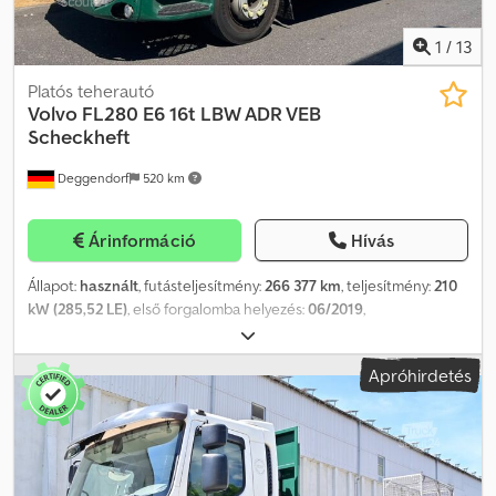
1
/
13
Platós teherautó
Volvo
FL280 E6 16t LBW ADR VEB
Scheckheft
Deggendorf
520 km
Árinformáció
Hívás
Állapot:
használt
, futásteljesítmény:
266 377 km
, teljesítmény:
210
kW (285,52 LE)
, első forgalomba helyezés:
06/2019
,
üzemanyagtípus:
dízel
, saját tömeg:
7 020 kg
, maximális teherbírás:
8 980 kg
, össztömeg:
16 000 kg
, tengelyelrendezés:
4x2
,
Apróhirdetés
tengelytáv:
3 800 mm
, fékek:
motorfék
, szín:
zöld
, vezetőfülke:
nappali fülke
, hajtástípus:
automata
, kibocsátási osztály:
Euro 6
,
felfüggesztés:
levegő
, ülések száma:
2
, raktér hossza:
5 300 mm
,
rakodótér szélesség:
2 360 mm
, Felszereltség:
ABS,
differenciálzár, elektronikus stabilitásprogram (ESP),
emelőhátfal, fedélzeti számítógép, kipörgésgátló, koromszűrő,