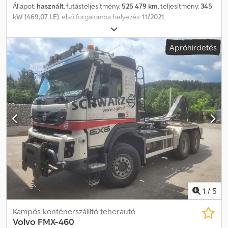
Állapot:
használt
, futásteljesítmény:
525 479 km
, teljesítmény:
345
kW (469,07 LE)
, első forgalomba helyezés:
11/2021
,
üzemanyagtípus:
dízel
, tengelyelrendezés:
4x2
, üzemanyag:
dízel
,
szín:
fehér
, vezetőfülke:
alvófülke
, hajtástípus:
automata
,
Apróhirdetés
kibocsátási osztály:
Euro 6
, Gyártási év:
2021
, Felszereltség:
ABS,
AdBlue, EBS (Elektronikus fékrendszer), elektromos
ablakemelő, hűtőszekrény, ködlámpák, központi zár,
légkondicionálás, légterelő, tempomat
, = További opciók és
tartozékok = - Laprugós felfüggesztés - Tetős spoiler -
Klímaberendezés - Légrugós ülések Dwedpfx Agszmxtyoxsa -
Rádió/CD-lejátszó - Alvókabín - Oldalsó spoilerek - Napellenző =
Megjegyzések = Volvo FH460 2021 11-2021 Standard fehér
YV2RTY0A0NB362711 525 479 km I-save, I-Park, új tachográf G2v2 =
További információk = Első tengely: kormányozható Motor
hengerűrtartalma: 12 777 ccm Üres tömeg: 8153 kg Megengedett
rakomány: 27 694 kg Megengedett össztömeg: 35 847 kg Műszaki
vizsga (APK): érvényes 2026.09-ig
1
/
5
Kampós konténerszállító teherautó
Volvo
FMX-460