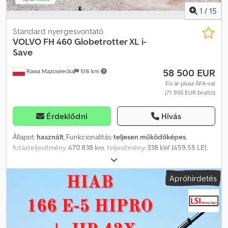
1
/
15
Standard nyergesvontató
VOLVO
FH 460 Globetrotter XL i-
Save
58 500 EUR
Rawa Mazowiecka
516 km
Fix ár plusz ÁFA-val
(71 955 EUR bruttó)
Érdeklődni
Hívás
Állapot:
használt
, Funkcionalitás:
teljesen működőképes
,
futásteljesítmény:
470 838 km
, teljesítmény:
338 kW (459,55 LE)
,
első forgalomba helyezés:
03/2023
, üzemanyagtípus:
dízel
,
össztömeg:
8 461 kg
, tengelyelrendezés:
4x2
, tengelytáv:
380 mm
,
Apróhirdetés
szín:
fehér
, hajtástípus:
automata
, kibocsátási osztály:
Euro 6
,
Gyártási év:
2023
, hengerszám:
6
, hengerűrtartalom:
12 777 cm³
,
kormánykerék pozíciója:
bal
, Felszereltség:
szervokormány, teljes
szervizelési előélet
, Jellemzők Előrejelző sebességtartó
automatika: I-See. Térképalapú topográfiai információk. Fülke: