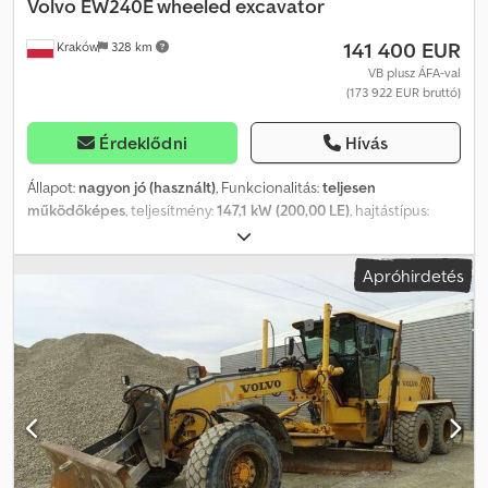
Volvo
EW240E wheeled excavator
141 400 EUR
Kraków
328 km
VB plusz ÁFA-val
(173 922 EUR bruttó)
Érdeklődni
Hívás
Állapot:
nagyon jó (használt)
, Funkcionalitás:
teljesen
működőképes
, teljesítmény:
147,1 kW (200,00 LE)
, hajtástípus:
hidrosztatikus
, üzemanyagtípus:
dízel
, saját tömeg:
26 500 kg
,
tengelyelrendezés:
4x4
, Gyártási év:
2021
, üzemórák:
6 000 h
,
Apróhirdetés
Felszereltség:
fülke, légkondicionálás, összkerékhajtás
, Volvo
EW240E gumikerekes kotrógép 2021-es év 6000 munkaóra
Műszaki adatok Súlya 26500 kg 6 hengeres motor 200 LE
Dwedpjzrfx Hjfx Agxsa 4×4 Központi kenés Légkondicionált kabin
Rádió Hidrosztatikus sebességváltó Műszaki és vizuális állapota
kiváló