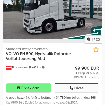
tempomat
, Volvo FL 280 hűtős felépítményes teherautó | EURO 4
| Thermo King hűtőegység | fagyasztott és frissáruszállításra |
útközbeni és állóhelyi hűtés árammal | válaszfal | Dhollandia 2000
kg-os aláforduló emelőhátfal | multifunkciós kormánykerék,
tempomat | rakfelület méretei: H 7,3 m, Sz 2,48 m, M: 2,4 m |
gumiabroncsok: 285/80 R22,5 | A tévedés és az előzetes
értékesítés joga fenntartva. Dodpozpyatjfx Agxewa
1
/
30
Standard nyergesvontató
VOLVO
FH 500, Hydraulik Retarder
Vollluftfederung ALU
99 900 EUR
Bruck-Waasen
448 km
Fix ár plusz ÁFA-val
(119 880 EUR bruttó)
Érdeklődni
Hívás
Állapot:
használt
, futásteljesítmény:
34 780 km
, teljesítmény:
368
kW (500,34 LE)
, első forgalomba helyezés:
04/2024
,