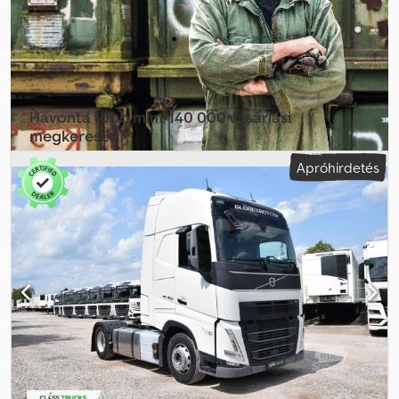
mm • Méretek (H × Sz × M): 9900 × 2550 × 4000 mm •
Tengelyterhelés: 9000 / 9000 / 13000 / 13000 kg • Felépítmény:
Fassi F1450-8, JIB L826-tal, csörlővel és elülső támasztóval •
Rakfelület: 4100 mm + 1200 mm Dwodszrzlpspfx Agxea •
Elérhetőség: azonnal
Havonta több mint 140 000 vásárlási
megkeresés
Apróhirdetés
Válassza ki a kereskedői csomagot