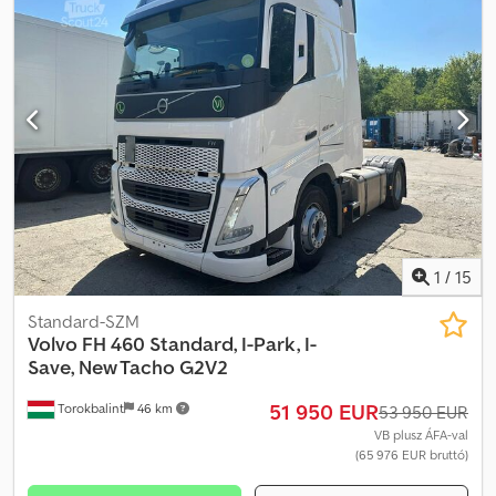
1
/
15
Standard-SZM
Volvo
FH 460 Standard, I-Park, I-
Save, New Tacho G2V2
51 950 EUR
Torokbalint
46 km
53 950 EUR
VB plusz ÁFA-val
(65 976 EUR bruttó)