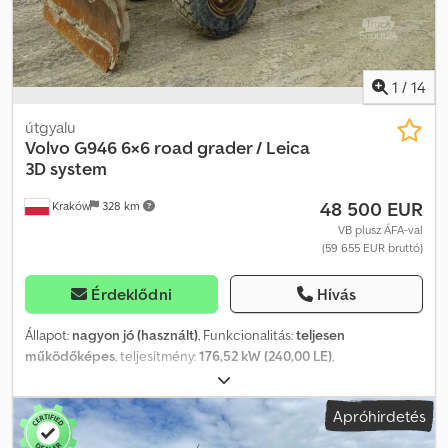
1
/
14
útgyalu
Volvo
G946 6×6 road grader / Leica
3D system
48 500 EUR
Kraków
328 km
VB plusz ÁFA-val
(59 655 EUR bruttó)
Érdeklődni
Hívás
Állapot:
nagyon jó (használt)
, Funkcionalitás:
teljesen
működőképes
, teljesítmény:
176,52 kW (240,00 LE)
,
üzemanyagtípus:
dízel
, szín:
sárga
, saját tömeg:
20 430 kg
,
tengelyelrendezés:
6x6
, Gyártási év:
2007
, üzemórák:
13 000 h
,
Apróhirdetés
Volvo G946 6×6 útgyalu / Leica 3D rendszer / csoroszlya /
buldózer 2007-es év 13000 MTH Dwodozrfxyepfx Agxea Műszaki