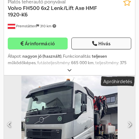
Platós teherautó ponyvával
Volvo
FH500 6x2 Lenk/Lift Axe HMF
1920-K6
Premstätten
310 km
Árinformáció
Hívás
Állapot:
nagyon jó (használt)
, Funkcionalitás:
teljesen
működőképes
, futásteljesítmény:
665 000 km
, teljesítmény:
375
kW (509,86 LE)
, első forgalomba helyezés:
01/2019
,
üzemanyagtípus:
dízel
, saját tömeg:
10 210 kg
, maximális
Apróhirdetés
teherbírás:
15 715 kg
, össztömeg:
26 500 kg
, tengelyelrendezés:
6x2
, üzemanyag:
dízel
, szín:
fekete
, vezetőfülke:
alvófülke
,
hajtástípus:
automata
, kibocsátási osztály:
Euro 6c
, felfüggesztés:
acél-levegő
, Gyártási év:
2019
, Felszereltség:
ABS, EBS
(Elektronikus fékrendszer), daru, elektronikus stabilitásprogram
(ESP), kipörgésgátló, légkondicionálás, légzsák, navigációs
rendszer, parkolóklíma, retarder, szervokormány, teherautó
regisztráció, tempomat, állófűtés, ülésfűtés
, KIVÁLÓ ÁLLAPOTÚ!!!
AZONNAL ÁTVÉTELRE KÉSZ!!! Dedpfxsztmg Ie Agxswa VOLVO FH