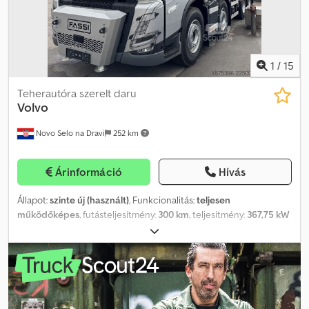
500 6x2, kormányozható és emelő tengellyel Cserélhető alváz,
konténerfelépítménnyel és leszerelhető rakodókarral. Rakodókar:
HMF 1920K RCS - K6, 6-szoros hidraulikus kinyúlás + 1-szeres
mechanikus kinyúlás, távirányítóval.
1
/
15
Teherautóra szerelt daru
Volvo
Novo Selo na Dravi
252 km
Árinformáció
Hívás
Állapot:
szinte új (használt)
, Funkcionalitás:
teljesen
működőképes
, futásteljesítmény:
300 km
, teljesítmény:
367,75 kW
(500,00 LE)
, első forgalomba helyezés:
08/2026
, össztömeg:
32 000 kg
, szín:
ezüst
, vezetőfülke:
nappali fülke
, Gyártási év:
2026
,
üzemórák:
10 h
, Felszereltség:
daru
, VOLVO FH 500 8x4 – Fassi
F1450 • Ár: a WhatsApp-on keresztül lekérdezhető • Első
forgalomba helyezés: ÚJ – 2026 • Futásteljesítmény: 500 km •
Hajtás: 8x4 • Saját tömeg: 31 870 kg • Tengelytáv: 1995 / 2905 / 1370