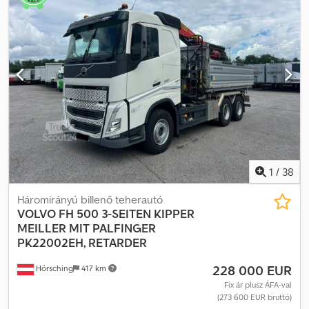
adatok Súlya 20430 kg Teljesítmény 240 LE Méretek Hossza 900
cm szélessége 300 cm Magasság 323 cm Leica 3D rendszer
csoroszlya Bulldózer Műszaki és vizuális állapota nagyon jó
1
/
38
Háromirányú billenő teherautó
VOLVO
FH 500 3-SEITEN KIPPER
MEILLER MIT PALFINGER
PK22002EH, RETARDER
228 000 EUR
Hörsching
417 km
Fix ár plusz ÁFA-val
(273 600 EUR bruttó)