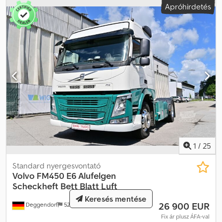
Apróhirdetés
1
/
25
Standard nyergesvontató
Volvo
FM450 E6 Alufelgen
Scheckheft Bett Blatt Luft
Keresés mentése
26 900 EUR
Deggendorf
520 km
Fix ár plusz ÁFA-val