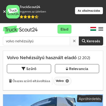
TruckScout24
Az alkalmazásba
Ingyenes az üzletben
Elad
Keresés
Volvo Nehézsúlyú használt eladó
(2 202)
Szűrő
Relevancia
Volvo
Összes szűrő eltávolítása
Apróhirdetés