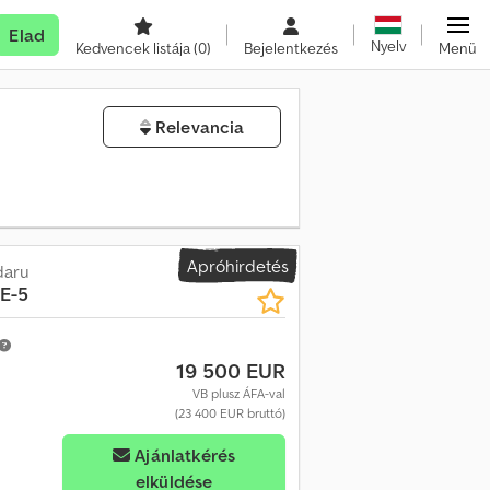
Elad
Nyelv
Kedvencek listája
(0)
Bejelentkezés
Menü
Relevancia
Apróhirdetés
daru
E-5
19 500 EUR
VB plusz ÁFA-val
(23 400 EUR bruttó)
Ajánlatkérés
elküldése