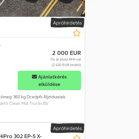
Apróhirdetés
2 000 EUR
Fix ár plusz ÁFA-val
(2 420 EUR bruttó)
Ajánlatkérés
elküldése
tömeg: 360 kg Dcedpfx Aljztdxzeiek
yártó: Clean Mat Trucks B.V.
Apróhirdetés
HiPro 302 EP-5 X-