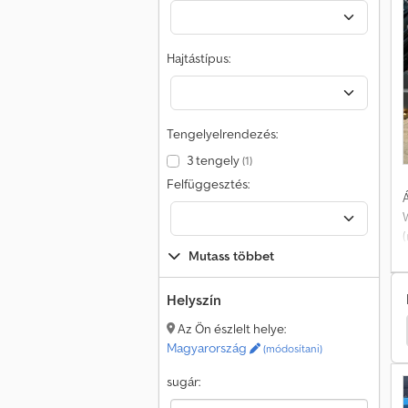
Hajtástípus:
Tengelyelrendezés:
3 tengely
(1)
Felfüggesztés:
Á
(
f
Mutass többet
l
Helyszín
Az Ön észlelt helye:
Hiab Egyéb
Hiab Alkatrészek
Fassi Teherautó
Magyarország
(módosítani)
Á
sugár: