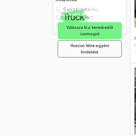
Értékesítés havonta több
Csak képekkel
(43)
mint 4 millió érdeklődőnek
Csak videóval
(1)
Csak ellenőrzött kereskedők
(0)
Válassza ki a kereskedői
Á
csomagot
Á
Hozzon létre egyéni
hirdetést
j
f
j
m
=
j