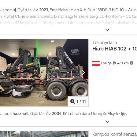
llapot:
új
, Gyártási év:
2023
, Emelődaru Hiab X-HiDuo 138DS-3 HIDUO – Az in
s kivitel CE-jelölésű alapvető biztonsági felszereltség, EU-konform – CE t
ezérlővel Magasított állóhely a bal oldalon, szelep a daru alapjának alsó rés
kezelőberendezés, elektronikai rendszer – SPACE X4 – bal- és jobb oldalon 
SDrive piano távirányító vezeték nélküli vagy kábelen keresztül is használh
suklóban van egy karos kapcsolat a hajlító- és emelőkar között (térdízület
Toronydaru
Hiab
HIAB 102 + 1
 m = 1340 kg 11 m = 1060 kg = További információk = Djdpfx Aeyntk Rslisck G
űszaki állapot: nagyon jó Külső állapot: nagyon jó
Thalgau
479 km
1
/
11
llapot:
használt
, Gyártási év:
2004
, Két darab daru Dcodpfx Alsyrkz Ijijk
Kampós konténerszáll