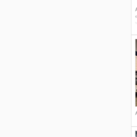
Á
e
v
X
c
9
M
Á