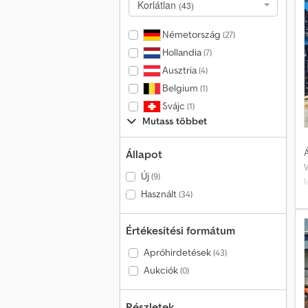
Korlátlan
(43)
Németország
(27)
Hollandia
(7)
Ausztria
(4)
Belgium
(1)
Svájc
(1)
Mutass többet
Á
Állapot
Új
(9)
k
Használt
(34)
Értékesítési formátum
Apróhirdetések
(43)
Aukciók
(0)
h
Részletek