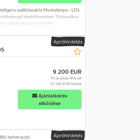
telligens szállítóeszköz Munkalámpa – LED-
anúsítvánnyal Vezérlőrendszer 3 hidraulikus
zén, távirányításhoz kétoldali
egy-egy interfész található, 24V DC Az
ató A láthatatlan biztonsági kabin, OPS A D-
Apróhirdetés
). 2 m = 4700 kg 5 m = 2600 kg 7 m = 1800 kg
05
yártási év: 2023 Általános állapot: nagyon jó
9 200 EUR
Fix ár plusz ÁFA-val
(11 040 EUR bruttó)
Ajánlatkérés
elküldése
Apróhirdetés
ító teherautó