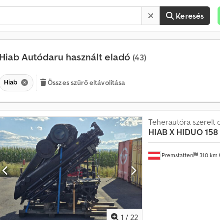
Keresés
Hiab Autódaru használt eladó
(43)
Hiab
Összes szűrő eltávolítása
É
r
Teherautóra szerelt 
t
HIAB
X HIDUO 158 
é
k
e
Premstätten
310 km
s
í
t
é
s
h
a
1
/
22