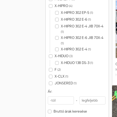
X-HIPRO
(4)
X-HIPRO 302 EP-5
(1)
X-HIPRO 302 E-6
(1)
X-HIPRO 302 E-4 JIB 70X-4
(1)
X-HIPRO 302 E-6 JIB 70X-4
(1)
X-HIPRO 302 E-4
(1)
X-HIDUO
(3)
X-HIDUO 138 DS-3
(1)
G
F
K
(2)
X-CLX
(1)
JONSERED
(1)
Ár:
j
-
A
Bruttó árak keresése