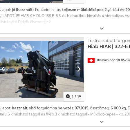
v
o
llapot:
jó (használt)
, Funkcionalitás:
teljesen működőképes
, Gyártási év:
20
n
ÁLLAPOTÚ!!! HIAB X HIDUO 158 E-5 5-ös hidraulikus kinyúlás 4 hidraulikus c
t
ávirányító Djdpfx Alszmzlrjijck
a
t
ö
Testreszabott furgo
b
Hiab
HIAB | 322-6 
b
m
i
Othmarsingen
852 
n
t
4
m
i
l
l
1
/
15
i
ó
llapot:
használt
, első forgalomba helyezés:
07/2015
, össztömeg:
6 000 kg
, 
é
Daru 6 kihúzható taggal és flyjib 3 kihúzható taggal - Működőképes - kb. 20
r
d
e