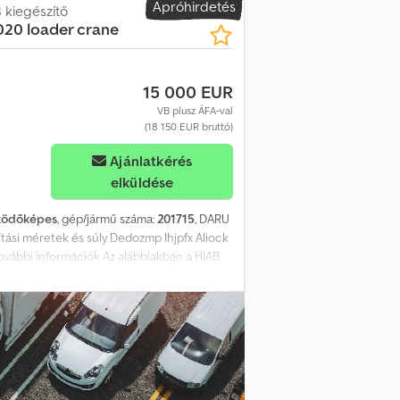
Apróhirdetés
 kiegészítő
020 loader crane
15 000 EUR
VB plusz ÁFA-val
(18 150 EUR bruttó)
Ajánlatkérés
elküldése
űködőképes
, gép/jármű száma:
201715
, DARU
ítási méretek és súly Dedozmp Ihjpfx Aliock
vábbi információk Az alábbiakban a HIAB
pi” daru kar, amelyet a HIAB nehezebb daru
 548, 638, 858 és 1058 modellekhez). A „-6”
mi maximális hatótávolságot biztosít ebben a
sak a képeken látható tartozékokkal együtt.
álható.