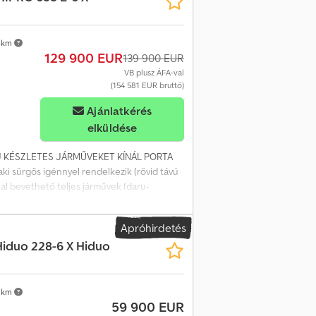
 km
129 900 EUR
139 900 EUR
VB plusz ÁFA-val
(154 581 EUR bruttó)
Ajánlatkérés
elküldése
 ÚJ KÉSZLETES JÁRMŰVEKET KÍNÁL PORTA
sürgős igénnyel rendelkezik (rövid távú
nal bevethető teljes járművek (daru-
tlenül a gyártótól felépítmény, szerelés,
i járművek beszámítása HIAB X-HIPRO 658E-
Apróhirdetés
ámpa a kitámasztó hengereken Külső
Hiduo 228-6 X Hiduo
s lengéscsillapító a vertikális
emelő- és törőhenger csuklókaros
arutorony és az emelőgém, illetve az
endszerhez Rugalmas hengercsatlakozás A
 km
59 900 EUR
i, így az ügyfél a darut egyéni igényeire