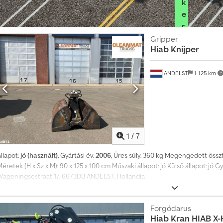
k
e
r
e
Gripper
Hiab Knijper
s
k
e
ANDELST
1 125 km
d
ő
i
c
s
1
/
7
o
llapot:
jó (használt)
, Gyártási év:
2006
, Üres súly: 360 kg Megengedett össz
m
éretek (H x Sz x M): 90 x 125 x 100 cm Műszaki állapot: jó Külső állapot: jó G
a
Wageningsestraat 17, 6673DB ANDELST, Hollandia
g
o
t
Forgódarus
Hiab
Kran HIAB X-