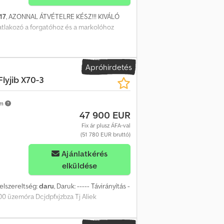
17
, AZONNAL ÁTVÉTELRE KÉSZ!!! KIVÁLÓ
satlakozó a forgatóhoz és a markolóhoz
Apróhirdetés
n
Flyjib X70-3
km
47 900 EUR
Fix ár plusz ÁFA-val
(51 780 EUR bruttó)
Ajánlatkérés
elküldése
Felszereltség:
daru
, Daruk: ----- Távirányítás -
00 üzemóra Dcjdpfxjzbza Tj Aliek