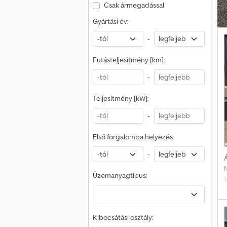
Csak ármegadással
Gyártási év:
-
Futásteljesítmény [km]:
-
Teljesítmény [kW]:
-
Első forgalomba helyezés:
-
Á
M
Üzemanyagtípus:
Kibocsátási osztály: