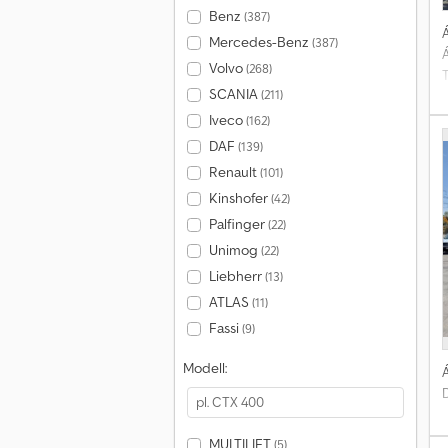
Benz
(387)
Á
Mercedes-Benz
(387)
Volvo
(268)
T
SCANIA
(211)
Iveco
(162)
DAF
(139)
Renault
(101)
Kinshofer
(42)
Palfinger
(22)
Unimog
(22)
Liebherr
(13)
ATLAS
(11)
Fassi
(9)
Modell:
Á
MULTILIFT
(5)