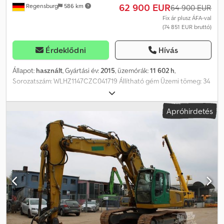
62 900 EUR
Regensburg
586 km
64 900 EUR
Fix ár plusz ÁFA-val
(74 851 EUR bruttó)
Érdeklődni
Hívás
Állapot:
használt
, Gyártási év:
2015
, üzemórák:
11 602 h
,
Sorozatszám: WLHZ1147CZC041719 Állítható gém Üzemi tömeg: 34
400 kg Gyártási év: 2015 – Üzemóra: 11 602 h Automata
klímaberendezés Tolatókamera hátsó tér megfigyeléshez
Apróhirdetés
Ülésfűtés GPS előkészítés Tankolószivattyú ----Lánctalp - 600 mm
széles Gép szélessége: kb. 2 980 mm Hidraulika a forgóhajtáshoz/-
SW-adapterhez/-forgókanálhoz/-rögzítőhöz/-kalapá
csműködtetéshez Állítható gém 4 200 mm Crsdpfjy Acgljx Ak Esf
Kanálszár 3 100 mm Központi zsírzórendszer Munkagépek:
Gyorscsatlakozó SWA 48 Likufix A változtatások, a közbenső
értékesítés és a tévedések jogát fenntartjuk. A leírás csupán a
jármű általános azonosítására szolgál, nem minősül adásvételi
garanciának. A szerződésben rögzített leírás az irányadó.
Ajánlatunk általában nem tartalmaz új műszaki vizsgát (TÜV). Igény
esetén szívesen adunk ajánlatot partner műhelyeink által végzett