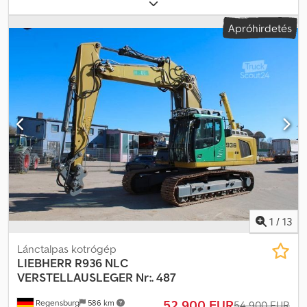
üzemmódban * Horogkampó magassága 29 m, illetve akár 35 m-ig
lehetséges * ABB Cjdpfx Ajuu S U Tjk Eerf * Aktuális érvényes
Apróhirdetés
biztonsági vizsgálat (SV) * Ballaszt: 14 db lemez, egyenként 3,14
tonna * Fordulási sugár: 4 m * SZÍN: Liebherr sárga * Sínes
mozgatásra előkészítve = További információk = Felhasználási
terület: építőipar Emelési kapacitás: 8.000 kg További
információkért keresse Jörg Bieneket.
1
/
13
Lánctalpas kotrógép
LIEBHERR
R936 NLC
VERSTELLAUSLEGER Nr:. 487
52 900 EUR
Regensburg
586 km
54 900 EUR