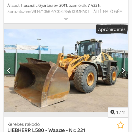
Állapot:
használt
, Gyártási év:
2011
, üzemórák:
7 433 h
,
Sorozatszám: WLHZ1056PZC032845 KOMPAKT – ÁLLÍTHATÓ GÉM
Üzemi tömeg: 29 000 kg Codpfx Ajyl D Ihek Esrf Gyártási év: 2011 –
Üzemóra: 7 433 h Klímaberendezés Hátsó terület-figyelés
Apróhirdetés
kamerával Felső védőrács----Lánctalp – 600 mm széles Gép
szélessége: kb. 2 985 mm Hidraulika forgómeghajtáshoz /
gyorscsatlakozó-adapterhez / billenőkanálhoz / markolóhoz /
bontókalapács-üzemmódhoz Állítható gém: 3 600 mm Gémkar: 2
650 mm Központi zsírzórendszer Munkaeszközök: SWA 48 Likufix
gyorscserélő A változtatás, közbenső értékesítés és hibák jogát
kifejezetten fenntartjuk. A leírás a jármű általános azonosítására
szolgál, és nem minősül adásvételi értelemben vett garanciának. A
szerződés szerinti leírás az irányadó. Ajánlatunk alapvetően új
műszaki vizsga nélkül értendő. Új vizsga igénye esetén
partnerműhelyeink útján szívesen teszünk ajánlatot! A jármű
reklámdekorral és/vagy felirattal ellátva lehet. Általános szállítási
és fizetési feltételeink érvényesek.
1
/
11
Kerekes rakodó
LIEBHERR
L580 - Waage - Nr.: 221