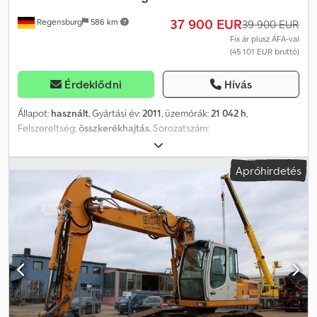
37 900 EUR
Regensburg
586 km
39 900 EUR
Fix ár plusz ÁFA-val
(45 101 EUR bruttó)
Érdeklődni
Hívás
Állapot:
használt
, Gyártási év:
2011
, üzemórák:
21 042 h
,
Felszereltség:
összkerékhajtás
, Sorozatszám:
VATZ0459KZB029221 Cedpfx Akoy Nuq No Ejrf Pfreundt PControl
mérleg Gyártási év: 2011 – Üzemóra: 21 042 h Megengedett
Apróhirdetés
össztömeg: 28 000 kg Klímaberendezés Ülésfűtés és
ülésszellőztetés Rádió-USB Kanál vágási szélessége: 3 180 mm
Központi zsírzórendszer Gumiabroncsok: 26.5 R 25 – elöl és hátul
kb. 18 mm Változtatások, közbenső értékesítés és tévedések jogát
fenntartjuk. A leírás kizárólag a jármű általános azonosítására
szolgál, és nem minősül jogi értelemben vett szavatossági
nyilatkozatnak. Az adásvételi szerződésben foglalt leírás
tekintendő mérvadónak. Ajánlatunk alapvetően új műszaki vizsga
(TÜV) nélkül érvényes. Amennyiben új műszaki vizsgát szeretne,
szívesen készítünk ajánlatot partner szervizeink