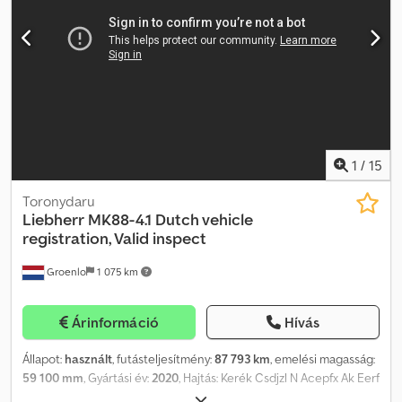
valamennyi megállapodásra és az azokat megelőző tárgyalásokra.
Bármilyen formában történő válaszadással elfogadja a Heinhuis
általános szerződési feltételeinek érvényességét, és nyilatkozik,
hogy megismerték ezeket az általános szerződési feltételeket.
Áraink export nettó árak. = További információk = Gyártási év: 2015
Hajtás: Kerékhajtás Megengedett össztömeg: 36 000 kg Crsdezna
Dvopfx Ak Esf CE jelölés: Igen = Céginformációk = További
információkért:
1
/
15
Toronydaru
Liebherr
MK88-4.1 Dutch vehicle
registration, Valid inspect
Groenlo
1 075 km
Árinformáció
Hívás
Állapot:
használt
, futásteljesítmény:
87 793 km
, emelési magasság:
59 100 mm
, Gyártási év:
2020
, Hajtás: Kerék Csdjzl N Acepfx Ak Eerf
Saját tömeg: 48 000 kg Teherbírás: 8 000 kg Raktér méretei: 1685