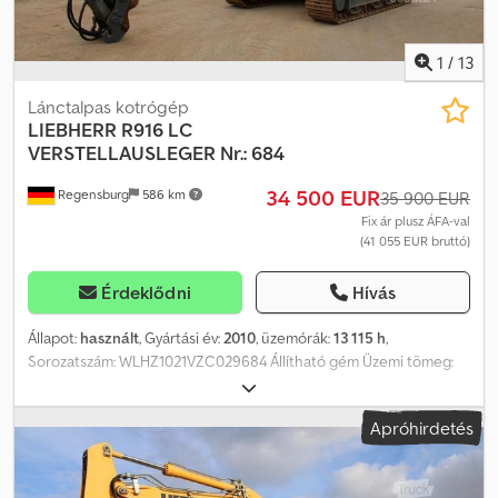
új TÜV vizsgára! A jármű reklámmatricával ellátott és/vagy
feliratozott lehet. Általános szállítási és fizetési feltételeink
érvényesek.
1
/
13
Lánctalpas kotrógép
LIEBHERR
R916 LC
VERSTELLAUSLEGER Nr.: 684
34 500 EUR
Regensburg
586 km
35 900 EUR
Fix ár plusz ÁFA-val
(41 055 EUR bruttó)
Érdeklődni
Hívás
Állapot:
használt
, Gyártási év:
2010
, üzemórák:
13 115 h
,
Sorozatszám: WLHZ1021VZC029684 Állítható gém Üzemi tömeg:
25 900 kg Gyártási év: 2010 - Üzemóra: 13 115 h Klíma ----
Gumiszalagok - 600 mm széles Gép szélessége: kb. 2 970 mm
Apróhirdetés
Hidraulika forgató hajtáshoz/-SW-adapter/-billenőkanál/-gripper/-
kalapácsüzem Állítható gém Kanálkar 2 700 mm Központi
kenőrendszer Munkaeszközök: Gyorscsatlakozó SWA 48 Likufix