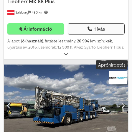
Liebherr
MK 88 Plus
Salzburg
490 km
Árinformáció
Hívás
Állapot:
jó (használt)
, futásteljesítmény:
26 994 km
, szín:
kék
,
Gyártási év:
2016
, üzemórák:
12 509 h
, Alváz Gyártó: Liebherr Típus:
MK 88 Plus Gyártási év: 2016 Futásteljesítmény: 26 994 km
Felsőrész Csdpfxozb Nl Do Ak Ejrf Üzemórák: 12 509 óra Alváz
Apróhirdetés
üzemórája: 1684 óra Teherbírás: 8000 kg Fő kar: 30 m Maximális
nyúlás: 45 m / 2050 kg Maximális horogmagasság: 59,10 m