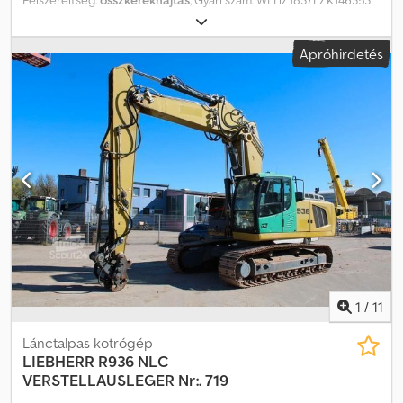
Üzemi tömeg: 12 800 kg Üzemóra: kb. 2 340 h Automata
klímaberendezés Ülésfűtés Tolató- és oldalkamera rendszer
Apróhirdetés
Cjdpfoyul Rcox Ak Eorf Gép szélessége: kb. 2 500 mm Osztott
támaszlap Állítható gém 2.100 mm Kanal szár 1.850 mm Központi
kenőrendszer Munkaeszközök: Gyorscsatlakozó SWA33 Likufix
Forgatható kanál – mélyásókanál – 1.800 mm Változtatások,
közbenső értékesítés és tévedések jogát fenntartjuk. A leírás a
jármű általános azonosítására szolgál, és nem jelent adásvételi jog
szerinti garanciát. A vételi szerződésben szereplő leírás az
irányadó. Ajánlatunk általában új műszaki vizsga (TÜV) nélkül
érvényes. Amennyiben új TÜV vizsga szükséges, szívesen adunk
ajánlatot partner szervizeinktől! A jármű reklámmatricákkal
borított vagy feliratozott is lehet. Általános szállítási és fizetési
feltételeink érvényesek.
1
/
11
Lánctalpas kotrógép
LIEBHERR
R936 NLC
VERSTELLAUSLEGER Nr:. 719