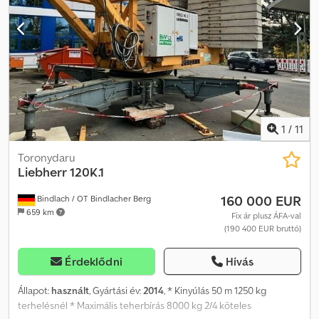
1
/
11
Toronydaru
Liebherr
120K.1
160 000 EUR
Bindlach / OT Bindlacher Berg
659 km
Fix ár plusz ÁFA-val
(190 400 EUR bruttó)
Érdeklődni
Hívás
Állapot:
használt
, Gyártási év:
2014
, * Kinyúlás 50 m 1250 kg
terhelésnél * Maximális teherbírás 8000 kg 2/4 köteles