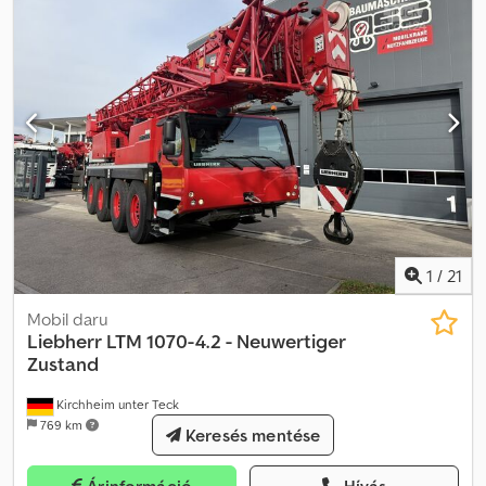
ellátott csővédő berendezés; 2,45 m-es kanálkar; Pack Standard
LED+ Elite csomag; Pack Surround LED+ csomag; hidraulikus
rendszer kalapácshoz, ollóhoz és markolóhoz; LIKUFIX 48
gyorscsere rendszer; tartalmazza: 2 db mélykanalat és 1 db
ároknyitó kanalat. = További információk = Üres súly: 18 000 kg
Sorozatszám: 1511/57557 Szállítási feltételek: EXW Crjdozqzwcepfx
Ak Esf Gyártási ország: FR További információkért kérjük, vegye fel
a kapcsolatot Frank Beckkel.
1
/
21
Mobil daru
Liebherr
LTM 1070-4.2 - Neuwertiger
Zustand
Kirchheim unter Teck
769 km
Keresés mentése
Árinformáció
Hívás