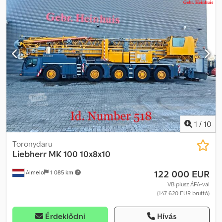
1
/
10
Toronydaru
Liebherr
MK 100 10x8x10
122 000 EUR
Almelo
1 085 km
VB plusz ÁFA-val
(147 620 EUR bruttó)
Érdeklődni
Hívás