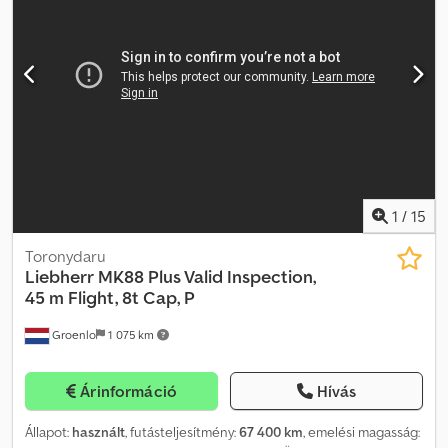
méret:
385/95 R22.50
, üzemi tömeg:
60 000 kg
, Felszereltség:
daru, légkondicionálás
,
1
/
15
Toronydaru
Liebherr
MK88 Plus Valid Inspection,
45 m Flight, 8t Cap, P
Groenlo
1 075 km
Árinformáció
Hívás
Állapot:
használt
, futásteljesítmény:
67 400 km
, emelési magasság: