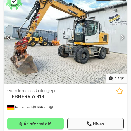
lehetséges. WhatsApp-on érkező megkeresésekre nem
válaszolunk. Belső szám:
1
/
19
Gumikerekes kotrógép
LIEBHERR
A 918
Röttenbach
666 km
Árinformáció
Hívás