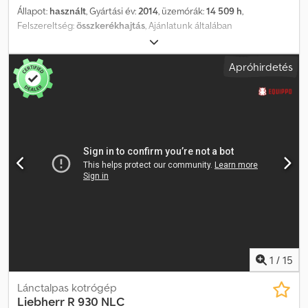
Állapot:
használt
, Gyártási év:
2014
, üzemórák:
14 509 h
,
Felszereltség:
összkerékhajtás
, Ajánlatunk általában
HU/AU/specialis vizsga és rendszámtábla nélkül érvényes. A
tévedés és előzetes értékesítés jogát fenntartjuk. Megtekintés
Apróhirdetés
csak előzetes időpont-egyeztetéssel lehetséges. WhatsApp-os
megkeresésekre nem válaszolunk. Cedpfxsvpc Rrj Ak Ejrf
1
/
15
Lánctalpas kotrógép
Liebherr
R 930 NLC