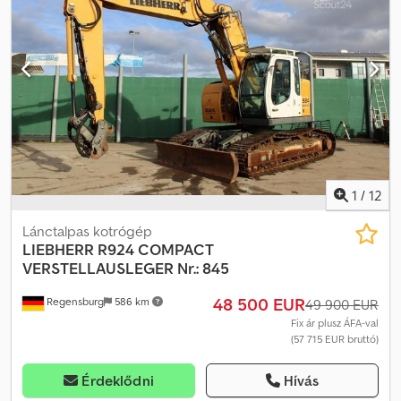
Credpoy Ekd Refx Ak Eof Változtatás, közbenső értékesítés és
tévedések jogát kifejezetten fenntartjuk. A leírás a jármű általános
azonosítására szolgál, és nem jelent jogi garanciát az adásvételi
jog értelmében. A szerződés szerinti leírás az irányadó. Ajánlatunk
általában új TÜV-vizsga nélkül értendő. Amennyiben új TÜV-vizsgát
szeretne, szívesen adunk ajánlatot partner műhelyeink
szolgáltatásával! A jármű reklámmatricával ellátva és/vagy
feliratozva lehet. Általános szállítási és fizetési feltételeink
érvényesek.
1
/
12
Lánctalpas kotrógép
LIEBHERR
R924 COMPACT
VERSTELLAUSLEGER Nr.: 845
48 500 EUR
Regensburg
586 km
49 900 EUR
Fix ár plusz ÁFA-val
(57 715 EUR bruttó)
Érdeklődni
Hívás