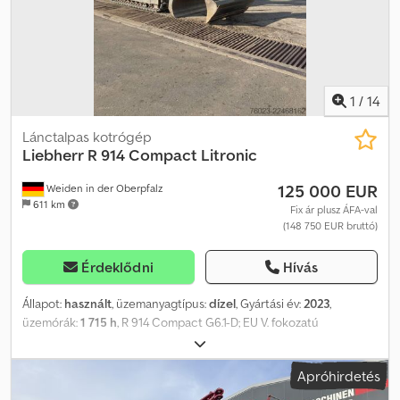
1
/
14
Lánctalpas kotrógép
Liebherr
R 914 Compact Litronic
125 000 EUR
Weiden in der Oberpfalz
611 km
Fix ár plusz ÁFA-val
(148 750 EUR bruttó)
Érdeklődni
Hívás
Állapot:
használt
, üzemanyagtípus:
dízel
, Gyártási év:
2023
,
üzemórák:
1 715 h
, R 914 Compact G6.1-D; EU V. fokozatú
teljesítménymodul; S alváz, 2000 mm nyomtáv; 2600 mm-es
támasztólapát, mini joystickkel vezérelve; LIDAT hardver;
Apróhirdetés
kényelmes vezetőülés; 4,85 m-es kihúzható kar, mini joystickkel
vezérelve; emelőhengerrel ellátott csővédő berendezés; karral