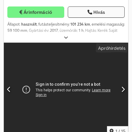
Árinformáció
Hívás
Állapot:
használt
, futásteljesítmény:
101 234 km
, emelési magasság:
59 100 mm
, Gyártási év:
2017
, üzemórák:
1 h
, Hajtás: Kerék Saját
tömeg: 48 000 kg Teherbírás: 8 000 kg Raktér méretei: 1685 x 275
x 399 cm Gyári szám: Crjdpszdn Axjfx Ak Eef Első gumik állapota:
Apróhirdetés
90 Hátsó gumik állapota: 90 További információért vegye fel a
kapcsolatot a PFEIFER GROUP-pal.
1
/
15