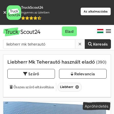
TruckScout24
Az alkalmazásba
Ingyenes az üzletben
Elad
Keresés
Liebherr Mk Teherautó használt eladó
(390)
Szűrő
Relevancia
Liebherr
Összes szűrő eltávolítása
Apróhirdetés