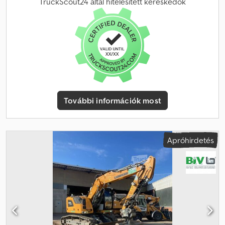
Hydraulikus gyorscserélő Lehnhoff SW10-3 A változtatás,
TruckScout24 által hitelesített kereskedők
közbenső eladás és tévedések jogát kifejezetten fenntartjuk. A
leírás az eszköz általános azonosítására szolgál, jogi értelemben
nem jelent garanciát. A szerződés szerinti leírás az irányadó.
Ajánlatunk alapvetően új műszaki vizsga (TÜV) nélkül értendő.
Amennyiben új műszaki vizsgát szeretne, szívesen adunk ajánlatot
partner szervizeink révén! A jármű reklámfelirattal el van látva vagy
feliratozott lehet. Általános szállítási és fizetési feltételeink
érvényesek.
További információk most
Apróhirdetés