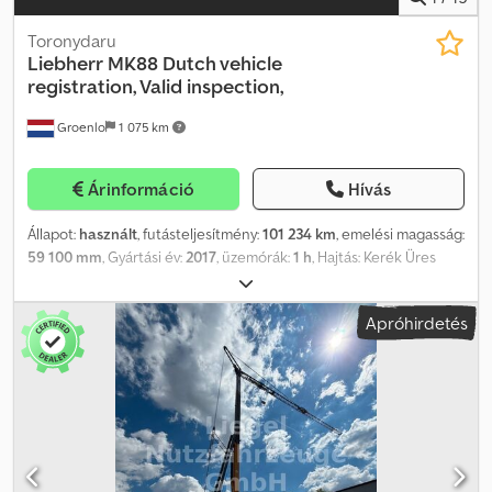
Toronydaru
Liebherr
MK88 Dutch vehicle
registration, Valid inspection,
Groenlo
1 075 km
Árinformáció
Hívás
Állapot:
használt
, futásteljesítmény:
101 234 km
, emelési magasság:
59 100 mm
, Gyártási év:
2017
, üzemórák:
1 h
, Hajtás: Kerék Üres
tömeg: 48 000 kg Emelési kapacitás: 8 000 kg Sorozatszám:
Crjdsvl Dlvspfx Ak Eof Első abroncsok állapota: 90 Hátsó
Apróhirdetés
abroncsok állapota: 90 Szállítási méretek (H x Sz x M): 16,85 x 2,75 x
3,99 További információkért forduljon a PFEIFER GROUP-hoz.