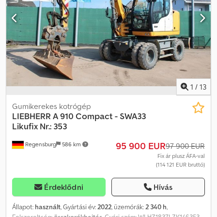
leírás a mérvadó. Ajánlatunk általában nem tartalmaz új műszaki
vizsgát (TÜV). Amennyiben új TÜV-vizsgálatot kér, szívesen adunk
ajánlatot partner szervizeink valamelyikében! A gép
reklámfelirattal és/vagy matrica felirattal ellátott lehet. Általános
szállítási és fizetési feltételeink érvényesek.
1
/
13
Gumikerekes kotrógép
LIEBHERR
A 910 Compact - SWA33
Likufix Nr.: 353
95 900 EUR
Regensburg
586 km
97 900 EUR
Fix ár plusz ÁFA-val
(114 121 EUR bruttó)
Érdeklődni
Hívás
Állapot:
használt
, Gyártási év:
2022
, üzemórák:
2 340 h
,
Felszereltség:
összkerékhajtás
, Gyári szám: WLHZ1837LZK146353