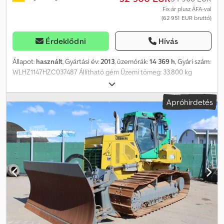
Fix ár plusz ÁFA-val
(62 951 EUR bruttó)
Érdeklődni
Hívás
Állapot:
használt
, Gyártási év:
2013
, üzemórák:
14 369 h
, Gyári szám:
WLHZ1147HZC037487 Állítható gém Üzemi tömeg: 33.800 kg
Gyártási év: 2013 - Üzemóra: 14.369 h Automata klímaberendezés
Tolatókamera Ülésfűtés GPS előkészítés Fülkevédőrács elöl és
Apróhirdetés
felül Tankoló szivattyú ----Lánctalp - 600 mm széles Gép
szélessége: kb. 2.980 mm Hidraulika forgóhajtáshoz/-gyorscserélő
adapterhez/-dönthető kanálhoz/-röghöz/-
kalapácsműködtetéshez Állítható gém 4.200 mm Crodpfx Aksy
Acgrs Eof Kanálkar 3.100 mm Központi zsírzórendszer
Munkaeszközök: Schnellwechsler SWA 48 Likufix A változtatások,
közbenső értékesítés és tévedések jogát kifejezetten fenntartjuk.
A leírás az általános azonosítást szolgálja, és nem minősül jogilag
kötelező érvényű garanciának. A szerződésben foglalt leírás a
mérvadó. Ajánlatunk általában nem tartalmaz új műszaki vizsgát
(TÜV). Amennyiben új műszaki vizsgára van igény,
partnerműhelyeink ajánlatot tudnak adni! A jármű