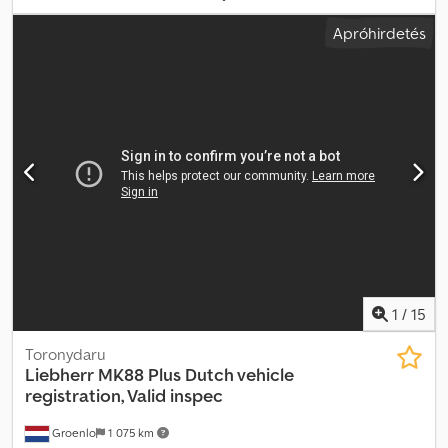
x 275 x 399 cm Gyári szám: Első gumik állapota: 90 Hátsó gumik
Apróhirdetés
állapota: 90 További információért vegye fel a kapcsolatot a
PFEIFER GROUP-pal.
1
/
15
Toronydaru
Liebherr
MK88 Plus Dutch vehicle
registration, Valid inspec
Groenlo
1 075 km