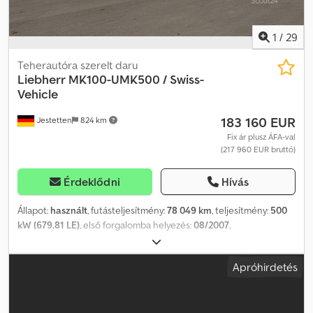
1
/
29
Teherautóra szerelt daru
Liebherr
MK100-UMK500 / Swiss-
Vehicle
183 160 EUR
Jestetten
824 km
Fix ár plusz ÁFA-val
(217 960 EUR bruttó)
Érdeklődni
Hívás
Állapot:
használt
, futásteljesítmény:
78 049 km
, teljesítmény:
500
kW (679,81 LE)
, első forgalomba helyezés:
08/2007
,
üzemanyagtípus:
dízel
, saját tömeg:
60 000 kg
, abroncs méret:
385/95 R22.50
, tengelyelrendezés:
10x8
, következő vizsga (TÜV):
Apróhirdetés
08/2022
, vezetőfülke:
nappali fülke
, hajtástípus:
automata
,
felfüggesztés:
acél
, ülések száma:
2
, teljes hossz:
16 650 mm
, teljes
szélesség:
25 500 mm
, teljes magasság:
40 000 mm
, első gumi