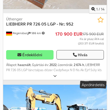
reklámmatricával vagy felirattal ellátva lehet. Általános szállítási és
fizetési feltételeink érvényesek.
1
/
14
Úthenger
LIEBHERR
PR 726 05 LGP - Nr.: 952
170 900 EUR
Regensburg
586 km
175 900 EUR
Fix ár plusz ÁFA-val
(203 371 EUR bruttó)
Érdeklődni
Hívás
Állapot:
használt
, Gyártási év:
2022
, üzemórák:
2 674 h
, LIEBHERR
PR 726 05 LGP lánctalpas dózer Cedpfxeyx N D Ns Ak Ejrf Súly: kb.
20.600 kg Gyártási év: 2022 - Üzemóra: kb. 2.674 h Automata
klímaberendezés 6 irányban állítható tolólap – szélesség 3.000
Apróhirdetés
mm, felhajtható (+ 2x500 mm-es részek) 3 fogú hátsó ripper
Lánctalp szélessége: 815 mm Gép teljes szélessége: kb. 2.955 mm
A módosítás, az időközi eladás és a tévedések jogát kifejezetten
fenntartjuk. A leírás az általános gépazonosítást szolgálja, és nem
jelent garanciát a vásárlási jog értelmében. A szerződés szerinti