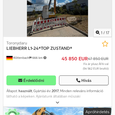
1
/
17
Toronydaru
LIEBHERR
L1-24*TOP ZUSTAND*
45 850 EUR
Röttenbach
666 km
47 850 EUR
Fix ár plusz ÁFA-val
(54 562 EUR bruttó)
Érdeklődni
Hívás
Állapot:
használt
, Gyártási év:
2017
, Minden releváns információ
látható a képeken. Ajánlatunk általában műszaki
vizsga/eredetvizsga/nincs rendszám nélkül értendő. Credozit
Tyopfx Ak Esf A tévedések és az előzetes értékesítés jogát
Apróhirdetés
fenntartjuk. Megtekintés csak előzetes egyeztetés alapján