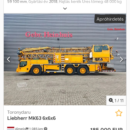
59 100 mm
, Gyártási év:
2018
, Hajtás: kerék Üres tömeg: 48 000 kg
Crjdpjuwua Eofx Ak Eef Emelési kapacitás: 8000 kg Rakteret
méretei: 1685 x 275 x 400 cm Sorozatszám: 076646 Első
Apróhirdetés
gumiabroncsok állapota: 0 Hátsó gumiabroncsok állapota: 0
További információkért forduljon a PFEIFER GROUP-hoz.
1
/
11
Toronydaru
Liebherr
MK63 6x6x6
185 000 EUR
Almelo
1 085 km