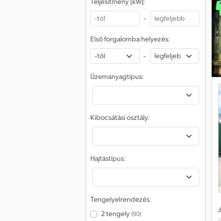
Teljesítmény [kW]:
ö
-
s
f
Első forgalomba helyezés:
b
-
b
Üzemanyagtípus:
m
g
4
Kibocsátási osztály:
k
m
Hajtástípus:
e
a
o
C
Tengelyelrendezés:
Á
2 tengely
(90)