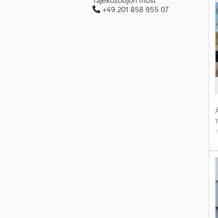
+49 201 858 955 07
f
p
é
Á
(