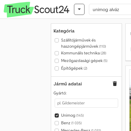
Kategória
Szállítójárművek és
haszongépjárművek
(110)
Kommunális technika
(28)
Mezőgazdasági gépek
(5)
Építőgépek
(2)
Jármű adatai
Gyártó:
Unimog
(145)
Benz
(1 035)
Mercedes-Benz
(1 031)