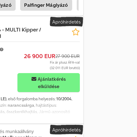
lyázó
Palfinger Máglyázó
Volvo L Építkezési Gépe
raulikával, 2 db kettős működésű
ó Magasra vezetett kipufogó
ek jogát fenntartjuk. A leírás kizárólag a
Apróhirdetés
nak. A szerződésben rögzített leírás az
 - MULTI Kipper /
 TÜV-vizsgát szeretne, szívesen adunk
1
a és/vagy feliratozva lehet. Szállítási és
26 900 EUR
27 900 EUR
Fix ár plusz ÁFA-val
(32 011 EUR bruttó)
Ajánlatkérés
elküldése
 LE)
, első forgalomba helyezés:
10/2004
,
 szín:
narancssárga
, hajtástípus:
ás, összkerékhajtás
, Jármű-azonosító
TEHERAUTÓ – SÓSZÓRÓ Telligent-
HU) lejárt Cjdpfx Apsw D I Nhonsha ----
Apróhirdetés
tókamera, fűthető első szélvédő 3-OLDALAS
és munkaállvány