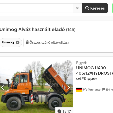
Keresés
Unimog Alváz használt eladó
(145)
Unimog
Összes szűrő eltávolítása
Egyéb
UNIMOG
U400
405/12*HYDROST
o4*Kipper
H
a
Pfeffenhausen
591 
v
o
n
t
1
/
17