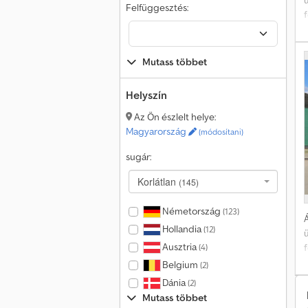
Felfüggesztés:
Mutass többet
–
Helyszín
Az Ön észlelt helye:
R
Magyarország
(módosítani)
s
sugár:
T
l
Korlátlan
(145)
Németország
(123)
Á
Hollandia
(12)
Ausztria
(4)
Belgium
(2)
Dánia
(2)
Mutass többet