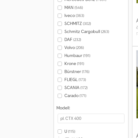
MAN
(546)
Iveco
(363)
Á
SCHMITZ
(302)
Schmitz Cargobull
(263)
DAF
(232)
k
Volvo
(206)
(
Humbaur
(191)
Krone
(191)
s
Bürstner
(176)
t
/
FLIEGL
(173)
K
SCANIA
(172)
o
Carado
(171)
Modell:
s
k
C
U
(115)
Á
g