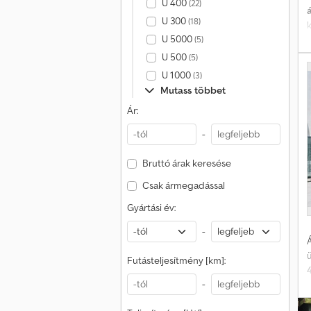
U 400
(22)
U 300
(18)
s
U 5000
o
(5)
v
l
U 500
(5)
D
U 1000
(3)
V
Mutass többet
D
Ár:
H
-
D
Bruttó árak keresése
Csak ármegadással
N
Gyártási év:
-
Á
Futásteljesítmény [km]:
f
-
é