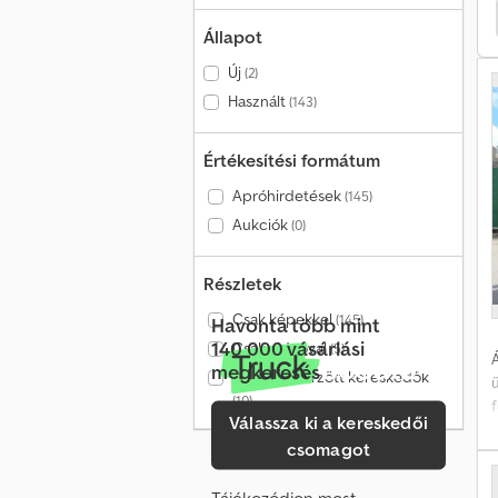
Unimog Egyb Klnleges Ptmny
Unimog Munkaállvány
Állapot
Új
(2)
Használt
(143)
a
Értékesítési formátum
f
Apróhirdetések
(145)
Aukciók
(0)
Részletek
Csak képekkel
(145)
Havonta több mint
140 000 vásárlási
Csak videóval
(5)
Á
megkeresés
Csak ellenőrzött kereskedők
(10)
Válassza ki a kereskedői
csomagot
Tájékozódjon most