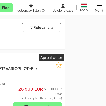
Elad
Nyelv
Kedvencek listája
(0)
Bejelentkezés
Menü
Relevancia
Apróhirdetés
AT*VARIOPILOT*Eur
km
26 900 EUR
27 900 EUR
Fix ár
(ÁFA nem jeleníthető meg külön)