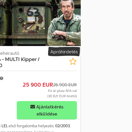
 emelőkapacitás 4450 kg/2,0 m, 2300 kg/4,3 m,
 pótkörlő, hengerűrtartalom 5955 ccm, üres
mog videó: , Daru videó: , Mi is
s Viber segítségével., A szállítását a
en megszervezzük., Kérésre távolról is
t (díjköteles)., Gyors és egyszerű
setén a törvényes áfát kaucióként kell
a weboldalunkon talál. Szívesen válaszolunk
német és angol nyelven: ., Minden adat
Apróhirdetés
teherautó
U 1650 flatbed + Crane Hiab Kerékösszetétel
 - MULTI Kipper /
s 4450 kg/2,0 m, 2300 kg/4,3 m, 1610 kg/6,1
0
hengerűrtartalom 5955 ccm, üres súly 7800
ó: , Daru videó: , Online bemutató a
urópai címre, illetve a nemzetközi kikötőkbe
25 900 EUR
26 900 EUR
lenőrzést, például elvégezzük Önnek a
Fix ár plusz ÁFA-val
német ügyfelek számára., Az EU-n kívüli
(30 821 EUR bruttó)
ítői ügyletek fenntartva., További
émet és angol nyelven: ,, Cseh, francia,
Ajánlatkérés
tve a felszerelést és a tartozékokat.
elküldése
 LE)
, első forgalomba helyezés:
02/2003
,