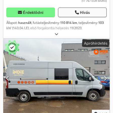
(17 767 EUR bruttó)
Érdeklődni
Hívás
Állapot:
használt
, futásteljesítmény:
110 814 km
, teljesítmény:
103
kW (140,04 LE)
, első forgalomba helyezés:
11/2023
,
üzemanyagtípus:
dízel
, össztömeg:
3 500 kg
, következő vizsga
(TÜV):
11/2027
, szín:
fehér
, hajtástípus:
mechanikai
, kibocsátási
Apróhirdetés
osztály:
Euro 6
, ülések száma:
3
, raktér hossza:
3 449 mm
,
rakodótér szélesség:
1 675 mm
, raktérmagasság:
1 757 mm
,
Gyártási év:
2023
, Felszereltség:
ABS, elektronikus
stabilitásprogram (ESP), koromszűrő, központi zár,
légkondicionálás, volt balesete
, Kérjük, hívjon minket a
WhatsUp/Viber alkalmazáson keresztül is! E-mail: Cedpezri D Tsfx
Af Hjrf A jármű saját flottánkba tartozik, teljes körűen nyomon
követhető szerviztörténettel. Főbb felszerelések: Bluetooth,
multimédia rendszer, multifunkciós kormánykerék, elektromos
tükrök és ablakok stb. A képek alapján a motor meghibásodott, a
generátor tönkrement, és a karosszéria sérült. Különleges
felszereltség: Megerősített hátsó tengely (rugózás), teljes értékű
pótkerék (tartóval együtt). További felszereltség: Légzsák
utasoldalon, légzsák vezetőoldalon, vontatmány-stabilizáló