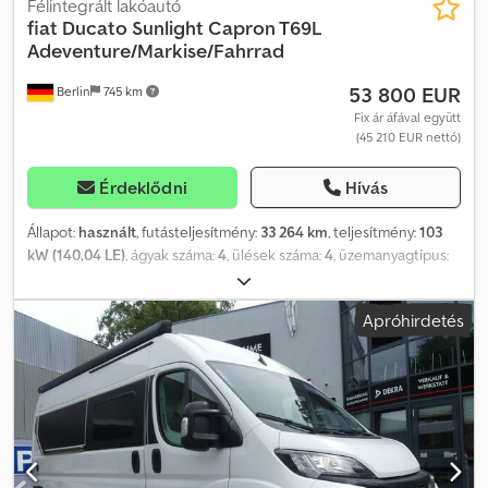
Félintegrált lakóautó
fiat
Ducato Sunlight Capron T69L
Adeventure/Markise/Fahrrad
53 800 EUR
Berlin
745 km
Fix ár áfával együtt
(45 210 EUR nettó)
Érdeklődni
Hívás
Állapot:
használt
, futásteljesítmény:
33 264 km
, teljesítmény:
103
kW (140,04 LE)
, ágyak száma:
4
, ülések száma:
4
, üzemanyagtípus:
dízel
, hajtástípus:
mechanikai
, szín:
fekete
, első forgalomba
helyezés:
05/2021
, teljes hossz:
7 396 mm
, kibocsátási osztály:
Apróhirdetés
nincs
, felfüggesztés:
egyéb
, vezetőfülke:
egyéb
, építési
magasság:
2 860 mm
, üzemanyag:
dízel
, Felszereltség:
ABS,
elektronikus stabilitásprogram (ESP), fedélzeti számítógép,
fürdőszoba, immobilizerrendszer, koromszűrő, központi zár,
légkondicionálás, légzsák, navigációs rendszer, tempomat,
állófűtés
, Felszereltség (részlet): - Xzent érintőképernyős
navigációs rendszer / rádió - Tolatókamera - Klímaberendezés a
vezetőfülkében - Truma Combi fűtés + melegvíz - Ágyazható ágy -