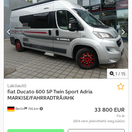
1
/
15
Lakóautó
fiat
Ducato 600 SP Twin Sport Adria
MARKISE/FAHRRADTRÄ/AHK
33 800 EUR
Berlin
745 km
Fix ár
(ÁFA nem jeleníthető meg külön)