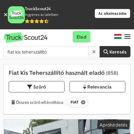
TruckScout24
Az alkalmazásba
Ingyenes az üzletben
Elad
Keresés
Fiat Kis Teherszállító használt eladó
(858)
Szűrő
Relevancia
FIAT
Összes szűrő eltávolítása
Apróhirdetés