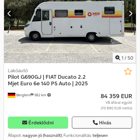
száma: 1
1
/
50
Lakóautó
Pilot G690GJ | FIAT Ducato 2.2
Mjet
Euro 6e 140 PS Auto | 2025
84 359 EUR
Berglern
582 km
VB áfával együtt
(70 890 EUR nettó)
Érdeklődni
Hívás
Állapot:
nagyon jó (használt)
, Funkcionalitás:
teljesen