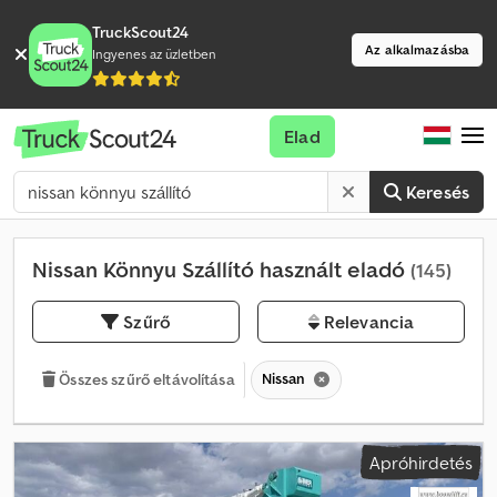
TruckScout24
Az alkalmazásba
Ingyenes az üzletben
Elad
Keresés
Nissan Könnyu Szállító használt eladó
(145)
Szűrő
Relevancia
Nissan
Összes szűrő eltávolítása
Apróhirdetés