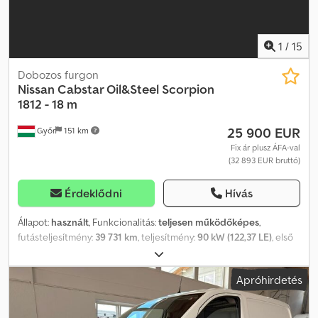
1
/
15
Dobozos furgon
Nissan
Cabstar Oil&Steel Scorpion
1812 - 18 m
25 900 EUR
Győr
151 km
Fix ár plusz ÁFA-val
(32 893 EUR bruttó)
Érdeklődni
Hívás
Állapot:
használt
, Funkcionalitás:
teljesen működőképes
,
futásteljesítmény:
39 731 km
, teljesítmény:
90 kW (122,37 LE)
, első
forgalomba helyezés:
08/2016
, üzemanyagtípus:
dízel
, össztömeg:
3 500 kg
, gumiabroncs állapota:
80 százalék
, tengelyelrendezés:
Apróhirdetés
4x2
, szín:
fehér
, hajtástípus:
mechanikai
, kibocsátási osztály:
Euro
5
, ülések száma:
2
, Gyártási év:
2016
, üzemórák:
3 839 h
,
Felszereltség:
ABS, szervokormány
, Nissan Cabstar Oil&Steel