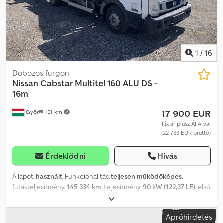
1
/
16
Dobozos furgon
Nissan
Cabstar Multitel 160 ALU DS -
16m
17 900 EUR
Győr
151 km
Fix ár plusz ÁFA-val
(22 733 EUR bruttó)
Érdeklődni
Hívás
Állapot:
használt
, Funkcionalitás:
teljesen működőképes
,
futásteljesítmény:
145 334 km
, teljesítmény:
90 kW (122,37 LE)
, első
forgalomba helyezés:
04/2014
, üzemanyagtípus:
dízel
, össztömeg:
3 500 kg
, tengelyelrendezés:
4x2
, szín:
fehér
, hajtástípus:
Apróhirdetés
mechanikai
, ülések száma:
3
, Gyártási év:
2014
, üzemórák:
4 157 h
,