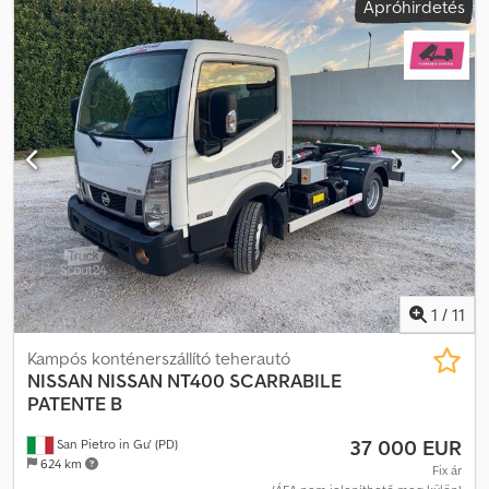
Apróhirdetés
osztály:
Euro 5
, ülések száma:
3
, Gyártási év:
2010
, Felszereltség:
ABS, emelőhátfal, légkondicionálás
, * Nissan Atleon 80.19 –
dobozos felépítmény + hátsó rakodóplatform * Euro 6 * Dobozos
felépítmény belső hossza: 5,65 m * Dobozos felépítmény belső
szélessége: 2,07 m * Dobozos felépítmény belső magassága: 2,28
m (bejáratnál), 2,38 m (belső térben) * Saját tömeg: 4500 kg –
megengedett össztömeg: 7490 kg * Hasznos teher: 2915 kg –
tengelytáv: 1660/1632 mm * Hengerűrtartalom: 4462 ccm –
teljesítmény: 135 * A megadott adatok nem garantáltak. *
Fenntartjuk a jogot a hibákra és az előzetes értékesítésre. * Belső
azonosító: 6 Dsdpfx Aozn Exroldewa
1
/
11
Kampós konténerszállító teherautó
NISSAN
NISSAN NT400 SCARRABILE
PATENTE B
37 000 EUR
San Pietro in Gu' (PD)
624 km
Fix ár