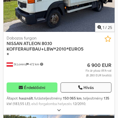
1
/
25
Dobozos furgon
NISSAN
ATLEON 80.10
KOFFERAUFBAU+LBW*2010*EURO5
*
6 900 EUR
St.Lorenz
472 km
Fix ár plusz ÁFA-val
(8 280 EUR bruttó)
Érdeklődni
Hívás
Állapot:
használt
, futásteljesítmény:
150 065 km
, teljesítmény:
135
kW (183,55 LE)
, első forgalomba helyezés:
12/2010
,
üzemanyagtípus:
dízel
, össztömeg:
7 490 kg
, következő vizsga
(TÜV):
12/2025
, szín:
fehér
, hajtástípus:
mechanikai
, kibocsátási