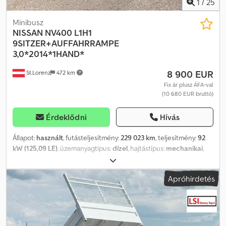
1
/
25
Minibusz
NISSAN
NV400 L1H1
9SITZER+AUFFAHRRAMPE
3,0*2014*1HAND*
8 900 EUR
St.Lorenz
472 km
Fix ár plusz ÁFA-val
(10 680 EUR bruttó)
Érdeklődni
Hívás
Állapot:
használt
, futásteljesítmény:
229 023 km
, teljesítmény:
92
kW (125,09 LE)
, üzemanyagtípus:
dízel
, hajtástípus:
mechanikai
,
első forgalomba helyezés:
07/2014
, következő vizsga (TÜV):
07/2026
, kibocsátási osztály:
Euro 5
, szín:
szürke
, ülések száma:
9
,
Apróhirdetés
Felszereltség:
ABS, elektronikus stabilitásprogram (ESP),
immobilizerrendszer, koromszűrő, központi zár,
légkondicionálás
, * Nissan NV400 Kombi, 9 üléses, rámpával
(akadálymentesített) * Első tulajdonos, osztrák jármű * Euro 5b *
Saját tömeg: 2113 kg – Össztömeg: 2980 kg * Vonókapacitás: 2500