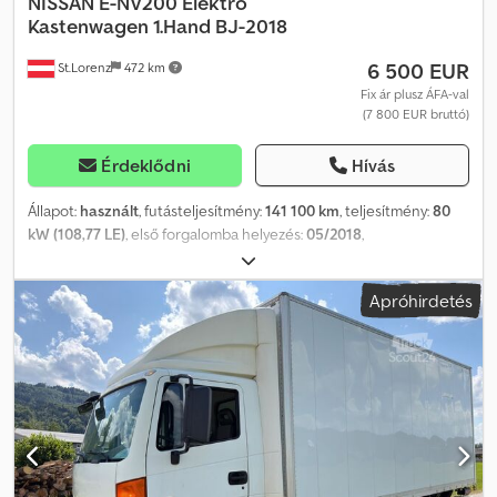
NISSAN
E-NV200 Elektro
Kastenwagen 1.Hand BJ-2018
6 500 EUR
St.Lorenz
472 km
Fix ár plusz ÁFA-val
(7 800 EUR bruttó)
Érdeklődni
Hívás
Állapot:
használt
, futásteljesítmény:
141 100 km
, teljesítmény:
80
kW (108,77 LE)
, első forgalomba helyezés:
05/2018
,
üzemanyagtípus:
elektromos
, össztömeg:
2 510 kg
, szín:
fehér
,
hajtástípus:
automata
, ülések száma:
2
, teljes hossz:
4 560 mm
,
Apróhirdetés
teljes szélesség:
1 755 mm
, teljes magasság:
1 850 mm
,
Felszereltség:
ABS, központi zár, légkondicionálás
, * NISSAN e-
NV200 elektromos teherautó * Alvázszám: VSKHAAME0U0600811
* EG-tömeg: 1597 kg * Megengedett tengelyterhelés: 700 kg *
Össztömeg: 2510 kg * Belső azonosító: 74 * A megadott adatok
tájékoztató jellegűek, a változás jogát fenntartjuk. * Nyomdai
hibák és előzetes értékesítés előfordulhat. Dwodpfx Aozn Ex
Eoldsa * ÁR (nettó)