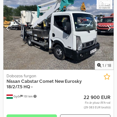
1
/
18
Dobozos furgon
Nissan
Cabstar Comet New Eurosky
18/2/7.5 HQ -
22 900 EUR
Győr
151 km
Fix ár plusz ÁFA-val
(29 083 EUR bruttó)