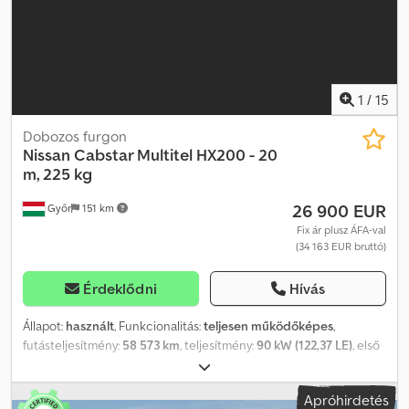
ASR - Biztonsági övek - CD-lejátszó Eladó a Fleequid-nél, az
európai, használt buszokra szakosodott online piactéren.
1
/
15
Dobozos furgon
Nissan
Cabstar Multitel HX200 - 20
m, 225 kg
26 900 EUR
Győr
151 km
Fix ár plusz ÁFA-val
(34 163 EUR bruttó)
Érdeklődni
Hívás
Állapot:
használt
, Funkcionalitás:
teljesen működőképes
,
futásteljesítmény:
58 573 km
, teljesítmény:
90 kW (122,37 LE)
, első
forgalomba helyezés:
06/2016
, üzemanyagtípus:
dízel
, össztömeg:
3 500 kg
, gumiabroncs állapota:
80 százalék
, tengelyelrendezés:
Apróhirdetés
4x2
, üzemanyag:
dízel
, szín:
fehér
, hajtástípus:
mechanikai
,