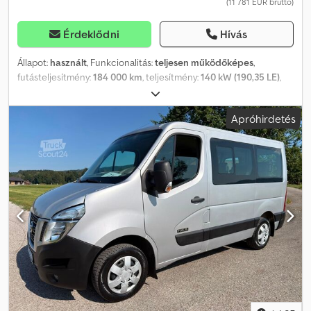
(11 781 EUR bruttó)
Érdeklődni
Hívás
Állapot:
használt
, Funkcionalitás:
teljesen működőképes
,
futásteljesítmény:
184 000 km
, teljesítmény:
140 kW (190,35 LE)
,
üzemanyagtípus:
dízel
, hajtástípus:
mechanikai
,
tengelyelrendezés:
4x4
, össztömeg:
2 065 kg
, saját tömeg:
2 065
Apróhirdetés
kg
, első forgalomba helyezés:
06/2018
, következő vizsga (TÜV):
12/2026
, kibocsátási osztály:
Euro 6
, szín:
barna
, felfüggesztés:
egyéb
, abroncs méret:
255/60 R18
, ülések száma:
5
, korábbi
tulajdonosok száma:
2
, Gyártási év:
2018
, gép/jármű száma:
VSSKCTND23U0098078
, Felszereltség:
differenciálzár,
koromszűrő, légzsák, navigációs rendszer, négyévszakos
gumiabroncsok, teherautó regisztráció, összkerékhajtás
,
Használt személygépkocsi, kb. 185 000 km futással. 2,3 literes,
négyhengeres motor, 140 kW teljesítménnyel. Gumiabroncsok
állapota: 75%. Vonóhorog – 3500 kg teherbírás. Djdpfxszr H T Sj
Aldewa Alumíniumból készült raktér-betét.