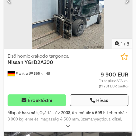
1
/
8
Első homlokrakodó targonca
Nissan
YG1D2A300
9 900 EUR
Frankfurt
865 km
Fix ár plusz ÁFA-val
(11 781 EUR bruttó)
Érdeklődni
Hívás
Állapot:
használt
, Gyártási év:
2008
, üzemórák:
4 699 h
, teherbírás:
3 000 kg
, emelési magasság:
4 500 mm
, üzemanyagtípus:
dízel
,
építési magasság:
2 900 mm
, gumiabroncs állapota:
60 százalék
,
saját tömeg:
4 730 kg
, szín:
egyéb
, Szerszámok: oldalirányú eltoló,