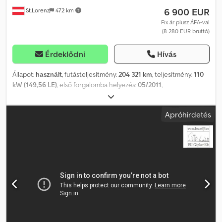
6 900 EUR
St.Lorenz
472 km
Fix ár plusz ÁFA-val
(8 280 EUR bruttó)
Érdeklődni
Hívás
Állapot:
használt
, futásteljesítmény:
204 321 km
, teljesítmény:
110
kW (149,56 LE)
, első forgalomba helyezés:
05/2011
,
üzemanyagtípus:
dízel
, össztömeg:
3 500 kg
, következő vizsga
(TÜV):
05/2026
, szín:
fehér
, hajtástípus:
mechanikai
, kibocsátási
Apróhirdetés
osztály:
Euro 5
, ülések száma:
3
, Gyártási év:
2011
, Felszereltség:
ABS, légkondicionálás
, * Nissan Atleon 35.15 platós teherautó,
ponyvás felépítéssel * Euro 5 Dwjdpfxszp Ttaj Aldsa * Platóméret
(hossz): 4,35 m * Platóméret (szélesség): 2,20 m * Platóméret
(magasság): 2,30 m * Saját tömeg: 2670 kg – Össztömeg: 3500 kg *
Rakodóképesség: 755 kg – Tengelytáv: 3200 mm *
Hengervolumen: 2953 cm³ – Teljesítmény: 110 kW * Minden adat a
legnagyobb gondossággal lett megadva, de a változás jogát
fenntartjuk. * A hibákért és az előzetes értékesítésért nem
vállalunk felelősséget. * Belső azonosító: 123