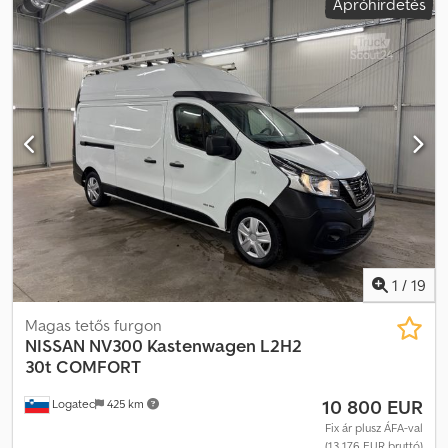
Apróhirdetés
villaállító, speciális felszerelések: 3. hidraulikacső, 4. hidraulikacső,
STVZO (német közúti járművek műszaki előírásai), zárt fülke, CE
tanúsítvány, belső visszapillantó tükör, körlámpa, ablaktörlő,
egypedálos működtetés. Leírás: műhelyben ellenőrizve, a
munkavédelmi előírásoknak megfelelően átvizsgálva. Dedpfx Ajztf
D Eoldjwa
1
/
19
Magas tetős furgon
NISSAN
NV300 Kastenwagen L2H2
30t COMFORT
10 800 EUR
Logatec
425 km
Fix ár plusz ÁFA-val
(13 176 EUR bruttó)