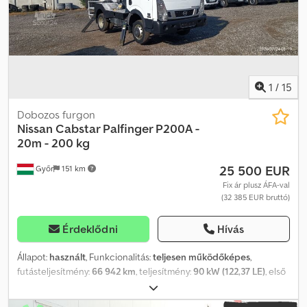
rendszer tiszta, és jól működik. Az ár nettó, exportra vonatkozik.
Beszélünk: - Angolul - Németül - Magyarul
1
/
15
Dobozos furgon
Nissan
Cabstar Palfinger P200A -
20m - 200 kg
25 500 EUR
Győr
151 km
Fix ár plusz ÁFA-val
(32 385 EUR bruttó)
Érdeklődni
Hívás
Állapot:
használt
, Funkcionalitás:
teljesen működőképes
,
futásteljesítmény:
66 942 km
, teljesítmény:
90 kW (122,37 LE)
, első
forgalomba helyezés:
07/2014
, üzemanyagtípus:
dízel
, össztömeg:
3 500 kg
, gumiabroncs állapota:
80 százalék
, tengelyelrendezés: