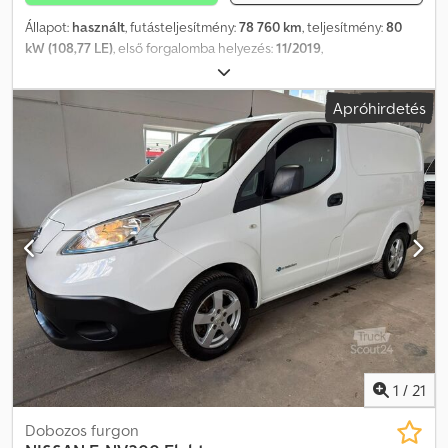
Állapot:
használt
, futásteljesítmény:
78 760 km
, teljesítmény:
80
kW (108,77 LE)
, első forgalomba helyezés:
11/2019
,
üzemanyagtípus:
elektromos
, össztömeg:
2 510 kg
, szín:
fehér
,
hajtástípus:
automata
, ülések száma:
2
, teljes hossz:
4 560 mm
,
Apróhirdetés
teljes szélesség:
1 755 mm
, teljes magasság:
1 850 mm
,
Felszereltség:
ABS, központi zár, légkondicionálás
, * NISSAN e-
NV200 elektromos zárt kisteher * Alvázszám:
VSKHAAME0U0613928 * EG-súly: 1597 kg * Tengelyterhelés: 700
kg * Össztömeg: 2510 kg * Belső azonosító: 74 * A megadott
adatok tájékoztató jellegűek, a változás jogát fenntartjuk. Dsdpfx
Aszn Ezaeldjwa * Nyomdai hibák és előzetes értékesítés
lehetséges. * ÁR (nettó)
1
/
21
Dobozos furgon