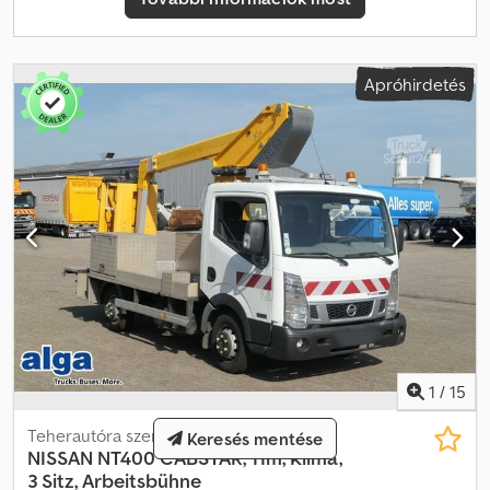
Apróhirdetés
1
/
15
Teherautóra szerelt munkaállvány
Keresés mentése
NISSAN
NT400 CABSTAR, 11m, Klima,
3 Sitz, Arbeitsbühne