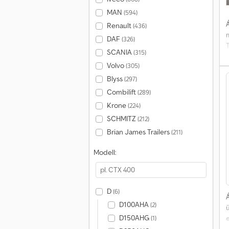
MAN
(594)
Á
Renault
(436)
DAF
(326)
T
SCANIA
(315)
Volvo
(305)
0
Blyss
(297)
Combilift
(289)
Krone
(224)
SCHMITZ
(212)
Brian James Trailers
(211)
Modell:
D
(6)
Á
D100AHA
(2)
D150AHG
(1)