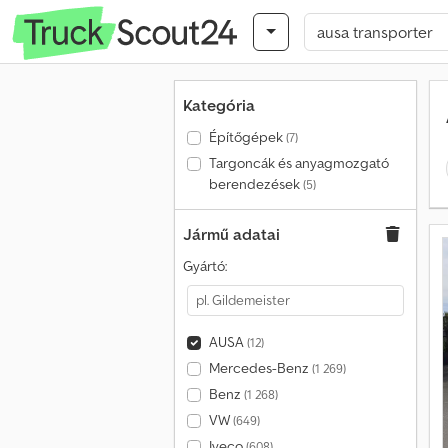
Kategória
Építőgépek
(7)
Targoncák és anyagmozgató
berendezések
(5)
Jármű adatai
Gyártó:
AUSA
(12)
Mercedes-Benz
(1 269)
Benz
(1 268)
VW
(649)
Iveco
(608)