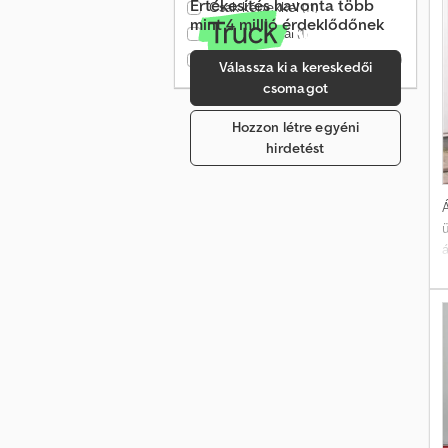
Értékesítés havonta több
Csak képekkel
(11)
mint 4 millió érdeklődőnek
Csak videóval
(1)
Csak ellenőrzött kereskedők
(0)
Válassza ki a kereskedői
csomagot
Hozzon létre egyéni
hirdetést
Á
á
s
j