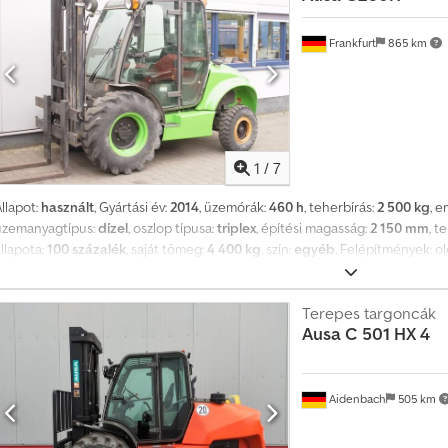
Frankfurt
865 km
1
/
7
llapot:
használt
, Gyártási év:
2014
, üzemórák:
460 h
, teherbírás:
2 500 kg
, 
üzemanyagtípus:
dízel
, oszlop típusa:
triplex
, építési magasság:
2 150 mm
, t
llapota:
100 százalék
, saját tömeg:
4 400 kg
, szín:
egyéb
, Felépítmények: old
zelep, hátsó munkalámpa, első munkalámpa, teljes kabin, teljes szabad emelé
oystick, ablaktörlő. Leírás: Műhelyben átvizsgálva, UVV-ellenőrzéssel. Dodp
Terepes targoncák
Ausa
C 501 HX 4
Aidenbach
505 km