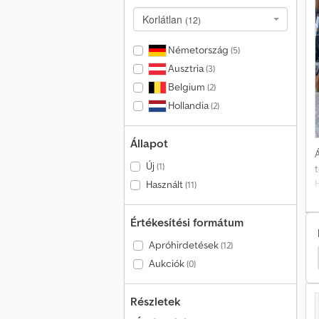
Korlátlan
(12)
Németország
(5)
Ausztria
(3)
Belgium
(2)
Hollandia
(2)
Állapot
Á
Új
(1)
Használt
(11)
Értékesítési formátum
Apróhirdetések
(12)
er Építkezési Gépek
Neuson Hernyótalpas Markoló
Aukciók
(0)
Részletek