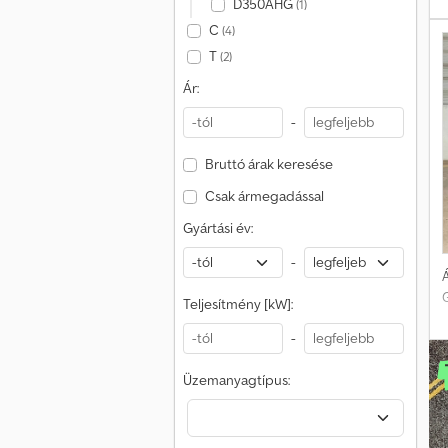
f
D350AHG
(1)
C
(4)
T
(2)
Ár:
-
Bruttó árak keresése
Csak ármegadással
Gyártási év:
-
Á
Teljesítmény [kW]:
-
Üzemanyagtípus: