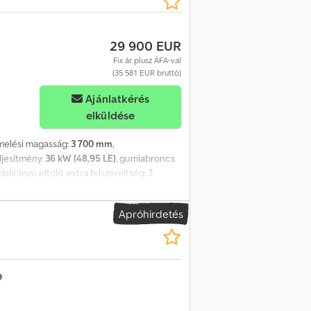
29 900 EUR
Fix ár plusz ÁFA-val
(35 581 EUR bruttó)
Ajánlatkérés
elküldése
emelési magasság:
3 700 mm
,
eljesítmény:
36 kW (48,95 LE)
, gumiabroncs
alirányú eltoló, extra felszereltség: 3.
s, CE tanúsítvány, belső tükör, külső tükör,
er E Dpwjfx Afheck
Apróhirdetés