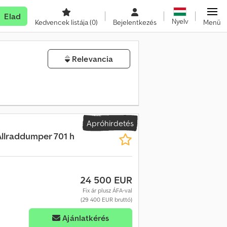
Elad
Nyelv
Kedvencek listája
(0)
Bejelentkezés
Menü
Relevancia
Apróhirdetés
llraddumper 701 h
24 500 EUR
Fix ár plusz ÁFA-val
(29 400 EUR bruttó)
Ajánlatkérés