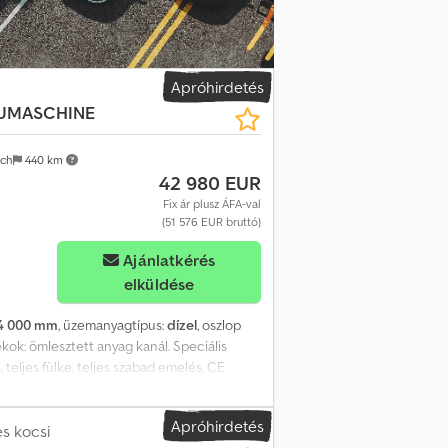
Apróhirdetés
EUMASCHINE
ach
440 km
42 980 EUR
Fix ár plusz ÁFA-val
(51 576 EUR bruttó)
Ajánlatkérés
elküldése
4 000 mm
, üzemanyagtípus:
dízel
, oszlop
ékok: ömlesztett anyag kanál. Speciális
 teljes fülke, teljes szabad emelés, CE
gó, ablaktörlő, ülés. Dsdpsy Nfc Nefx Afhock
Apróhirdetés
es kocsi