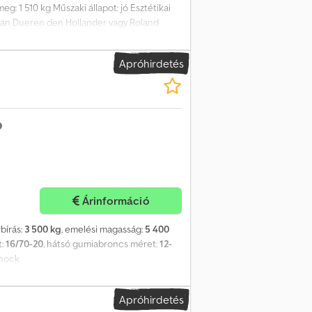
: 1 510 kg Műszaki állapot: jó Esztétikai
e van Dueren den Hollander vagy Roland
Apróhirdetés
Árinformáció
rbírás:
3 500 kg
, emelési magasság:
5 400
t:
16/70-20
, hátsó gumiabroncs méret:
12-
jhock
Apróhirdetés