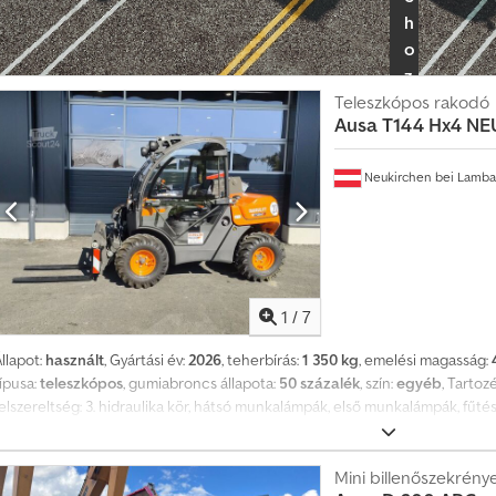
h
o
z
á
Teleszkópos rakodó
Ausa
T144 Hx4 N
s
h
Neukirchen bei Lamb
i
r
d
e
t
é
1
/
7
s
llapot:
használt
, Gyártási év:
2026
, teherbírás:
1 350 kg
, emelési magasság:
ípusa:
teleszkópos
, gumiabroncs állapota:
50 százalék
, szín:
egyéb
, Tartoz
elszereltség: 3. hidraulika kör, hátsó munkalámpák, első munkalámpák, fűtés,
anúsítvány, speciális kialakítás, biztonsági fény, külső tükrök, joystick, villo
Mini billenőszekrény