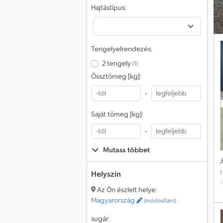
Hajtástípus:
Tengelyelrendezés:
2 tengely
(1)
Össztömeg [kg]:
-
Saját tömeg [kg]:
-
Mutass többet
Á
t
Helyszín
f
Az Ön észlelt helye:
t
Magyarország
(módosítani)
sugár: