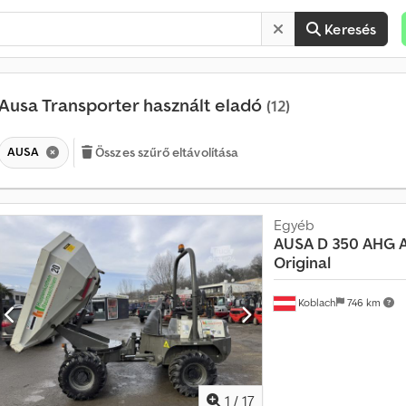
Keresés
Ausa Transporter használt eladó
(12)
AUSA
Összes szűrő eltávolítása
Egyéb
AUSA
D 350 AHG A
Original
Koblach
746 km
1
/
17