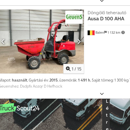
űtés, teljes fülke, teljes szabad emelés, CE tanúsítvány, belső tükör, villogó,
Döngölő teherautó
Ausa
D 100 AHA
J
á
Balen
1 132 km
r
m
ű
e
l
1
/
15
a
d
llapot:
használt
, Gyártási év:
2015
, üzemórák:
1 491 h
, Saját tömeg: 1 300 k
ó
Geuenshez. Dsdpfx Aozqr D Hefhock
?
L
é
t
r
e