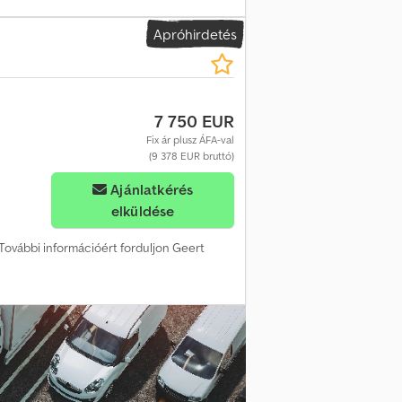
 ablaktörlő, ülés, Dcjdpozh N R Esfx Afhjk
Apróhirdetés
7 750 EUR
Fix ár plusz ÁFA-val
(9 378 EUR bruttó)
Ajánlatkérés
elküldése
g További információért forduljon Geert