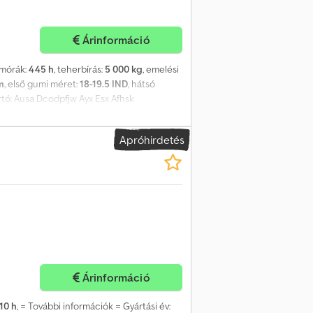
Árinformáció
emórák:
445 h
, teherbírás:
5 000 kg
, emelési
m
, első gumi méret:
18-19.5 IND
, hátsó
ártó: Ausa Dcodpfjw Ayx Esx Afhsk
Apróhirdetés
Árinformáció
10 h
, = További információk = Gyártási év: