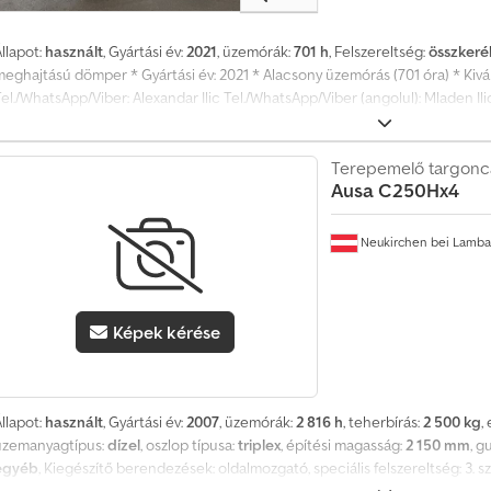
llapot:
használt
, Gyártási év:
2021
, üzemórák:
701 h
, Felszereltség:
összkeré
meghajtású dömper * Gyártási év: 2021 * Alacsony üzemórás (701 óra) * Kivá
el./WhatsApp/Viber: Alexandar Ilic Tel./WhatsApp/Viber (angolul): Mladen Il
egyéb gépek megtalálhatók weboldalunkon: Dsdpfxjyc Iq Io Afheck / Fedezze
gépeinket és egyéb gépeinket weboldalunkon: / Nyitvatartás: hétfőtől pénte
7:30-17:00
Terepemelő targonc
Ausa
C250Hx4
Neukirchen bei Lamb
Képek kérése
llapot:
használt
, Gyártási év:
2007
, üzemórák:
2 816 h
, teherbírás:
2 500 kg
,
üzemanyagtípus:
dízel
, oszlop típusa:
triplex
, építési magasság:
2 150 mm
, g
egyéb
, Kiegészítő berendezések: oldalmozgató, speciális felszereltség: 3.