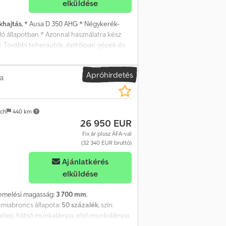
elküldése
khajtás
, * Ausa D 350 AHG * Négykerék-
ló állapotban * Azonnal használatra kész
ic További teherautók, építőipari gépek és
 fel további teherautóinkat, építőipari
kig 07:30-12:00 és 13:00-18:00, szombaton
Apróhirdetés
a
ach
440 km
26 950 EUR
Fix ár plusz ÁFA-val
(32 340 EUR bruttó)
Ajánlatkérés
elküldése
 emelési magasság:
3 700 mm
,
umiabroncs állapota:
50 százalék
, szín:
 szelep, hátsó munkalámpa, első munkalámpa,