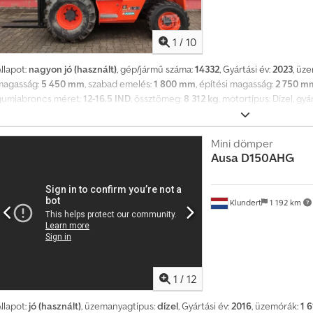
1
/
10
llapot:
nagyon jó (használt)
, gép/jármű száma:
14332
, Gyártási év:
2023
, üz
magasság:
5 450 mm
, szabad emelés:
1 800 mm
, építési magasság:
2 750 m
gumiabroncs méret:
12-16.5 IND
, össztömeg:
8 312 kg
, motortípus: Dízel, gy
Mini dömper
Ausa
D150AHG
Klundert
1 192 km
1
/
12
llapot:
jó (használt)
, üzemanyagtípus:
dízel
, Gyártási év:
2016
, üzemórák:
1 6