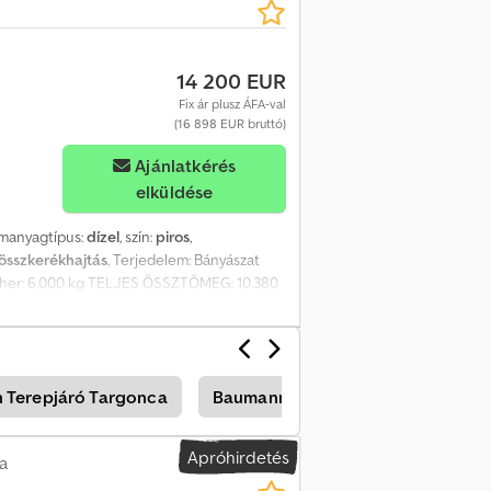
14 200 EUR
Fix ár plusz ÁFA-val
(16 898 EUR bruttó)
Ajánlatkérés
elküldése
emanyagtípus:
dízel
, szín:
piros
,
összkerékhajtás
, Terjedelem: Bányászat
teher: 6.000 kg TELJES ÖSSZTÖMEG: 10.380
 Terepjáró Targonca
Baumann Terepjáró Targonca
Apróhirdetés
a