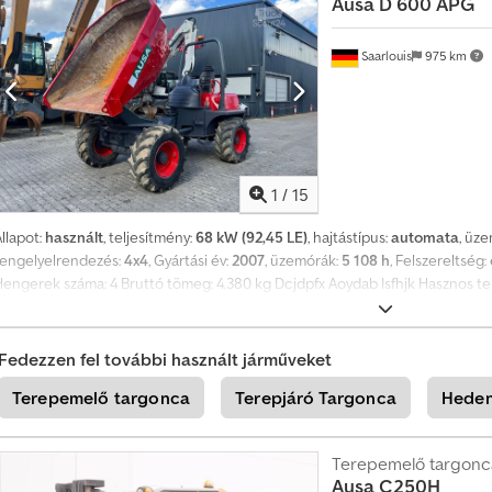
Ausa
D 600 APG
Saarlouis
975 km
1
/
15
llapot:
használt
, teljesítmény:
68 kW (92,45 LE)
, hajtástípus:
automata
, üz
tengelyelrendezés:
4x4
, Gyártási év:
2007
, üzemórák:
5 108 h
, Felszereltség:
Hengerek száma: 4 Bruttó tömeg: 4.380 kg Dcjdpfx Aoydab Isfhjk Hasznos 
kg Motor márka: Kubota
Fedezzen fel további használt járműveket
Terepemelő targonca
Terepjáró Targonca
Heden
Terepemelő targonc
Ausa
C250H