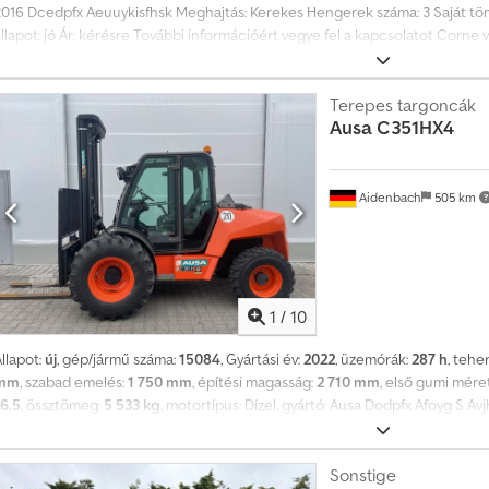
2016 Dcedpfx Aeuuykisfhsk Meghajtás: Kerekes Hengerek száma: 3 Saját tömeg
állapot: jó Ár: kérésre További információért vegye fel a kapcsolatot Corn
munkatársakkal.
Terepes targoncák
Ausa
C351HX4
Aidenbach
505 km
1
/
10
llapot:
új
, gép/jármű száma:
15084
, Gyártási év:
2022
, üzemórák:
287 h
, tehe
mm
, szabad emelés:
1 750 mm
, építési magasság:
2 710 mm
, első gumi mére
16.5
, össztömeg:
5 533 kg
, motortípus: Dízel, gyártó: Ausa Dodpfx Afoyg S Av
Sonstige