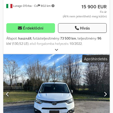
15 900 EUR
Lurago D'Erba - Co
802 km
Fix ár
(ÁFA nem jeleníthető meg külön)
Érdeklődni
Hívás
Állapot:
használt
, futásteljesítmény:
73 500 km
, teljesítmény:
96
kW (130,52 LE)
, első forgalomba helyezés:
10/2022
,
üzemanyagtípus:
dízel
, maximális teherbírás:
900 kg
, szín:
fehér
,
hajtástípus:
mechanikai
, kibocsátási osztály:
Euro 6
, ülések száma:
Apróhirdetés
3
, raktér hossza:
2 100 mm
, Gyártási év:
2022
, - Használt teherautó:
Toyota Proace City Van L2 – Hosszú tengelytáv. – Regisztráció:
2022 október, Motor: 1.5 BlueHDi 130 LE, Euro 6d, 6 fokozatú váltó,
Futott km: 73 500. – 3 személyes furgon, L2 (hosszú tengelytáv),
Rakteret hossza: 2100 mm, Lehajtható utasülés és nyitható
válaszfal a hosszú rakományokhoz, Többrétegű tengeri rétegelt
lemez borítás a rakteretben, 6 rögzítőhorog, Megengedett
rakomány: 10 Q.li. – Felszereltség: Klíma, Érintőképernyős rádió
Bluetooth-szal, Apple CarPlay / Android Auto, USB, Ködlámpa,
Tempomat, Parkolóradar (elöl és hátul), Tolatókamera, Fedélzeti
számítógép, Két kulcs, Pótkere, Vezetőoldali légzsák, ABS, ESP,