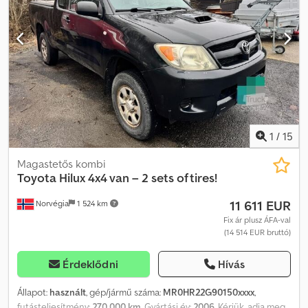
Vonóhorog Rádió/CD Megjegyzések: A klímaberendezés nem
működik. Leírás: Toyota Hilux, gyártási év: 2012. A járművet
nemrégiben EU-ellenőrzésnek vetették alá, és 2028 júniusáig
érvényes az engedélye. Dcedpfx Aijzr T I Ajijk A jármű új nyári és jó
állapotú téli gumiabroncsokkal kerül leszállításra. 2018-ban,
amikor a korábbi tulajdonos megvásárolta, rozsdavédelmi kezelést
kapott. A rakterületen kihúzható padló található. A
klímaberendezés nem működik. Rövid határidővel is lehetséges a
leszállítás. Km: 158000 LE: 144 Műszaki: Igen EU-engedély érvényes:
2028.06.11-ig Üres súly: 1905 = További információk = További
1
/
15
információkért forduljon az ATS Norway-hoz.
Magastetős kombi
Toyota
Hilux 4x4 van – 2 sets of tires!
11 611 EUR
Norvégia
1 524 km
Fix ár plusz ÁFA-val
(14 514 EUR bruttó)
Érdeklődni
Hívás
Állapot:
használt
, gép/jármű száma:
MR0HR22G90150xxxx
,
futásteljesítmény:
270 000 km
, Gyártási év:
2006
, Kérjük, adja meg