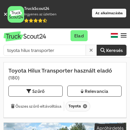
TruckScout24
Az alkalmazásba
Ingyenes az üzletben
Elad
Keresés
Toyota Hilux Transporter használt eladó
(180)
Szűrő
Relevancia
Toyota
Összes szűrő eltávolítása
Apróhirdetés