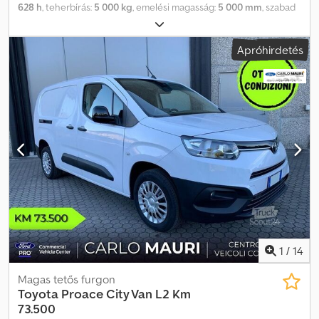
628 h
, teherbírás:
5 000 kg
, emelési magasság:
5 000 mm
, szabad
emelés:
1 810 mm
, építési magasság:
2 620 mm
, villa hossza:
1 200
mm
, első gumi méret:
355/45-15
, hátsó gumiabroncs méret:
Apróhirdetés
225/75-10
, össztömeg:
6 273 kg
, motortípus: Elektromos, gyártó:
Toyota Dcedew Aq Scopfx Aiiok
1
/
14
Magas tetős furgon
Toyota
Proace City Van L2 Km
73.500