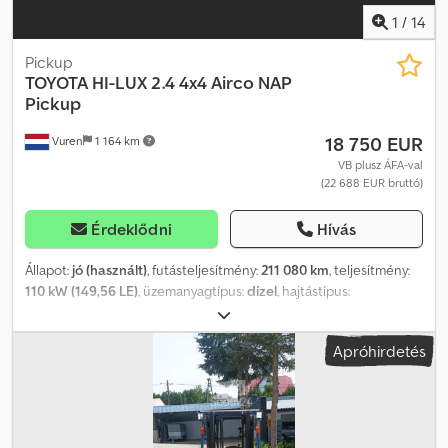
1
/
14
Pickup
TOYOTA
HI-LUX 2.4 4x4 Airco NAP
Pickup
18 750 EUR
Vuren
1 164 km
VB plusz ÁFA-val
(22 688 EUR bruttó)
Érdeklődni
Hívás
Állapot:
jó (használt)
, futásteljesítmény:
211 080 km
, teljesítmény:
110 kW (149,56 LE)
, üzemanyagtípus:
dízel
, hajtástípus:
mechanikai
, tengelyelrendezés:
4x4
, tengelytáv:
3 080 mm
, első
forgalomba helyezés:
07/2021
, raktér hossza:
1 800 mm
, rakodótér
Apróhirdetés
szélesség:
1 500 mm
, raktérmagasság:
450 mm
, kibocsátási
osztály:
Euro 6
, szín:
fehér
, vezetőfülke:
nappali fülke
,
felfüggesztés:
egyéb
, abroncs méret:
265/65R17
, ülések száma:
4
,
Gyártási év:
2021
, Felszereltség:
ABS, kipörgésgátló, központi zár,
légkondicionálás, tempomat, utánfutó vonófej,