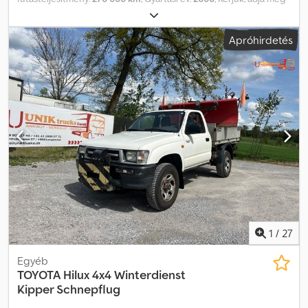
az alábbi hivatkozási számot érdeklődéskor: 22916 Műszaki adatok:
Futásteljesítmény: 270.000 km Sebességváltó: kézi 4x4 Vonóhorog
Apróhirdetés
Dcedpfjzqn N Eex Aiiok A gumiabroncsok megfelelő állapotban
Nyári és téli gumi garnitúra 2 ülés Dízel, 120 LE A karbantartások
többségét saját maga végezte Azonnal elérhető Leírás: Toyota
Hilux, 2006-os évjárat. Az autó két garnitúra gumival kerül
értékesítésre. A legtöbb karbantartást saját maga végezte a
tulajdonos. Azonnal elérhető. Km: 270000 LE: 120 Műszaki vizsga:
nincs EU jóváhagyás érvényes: 2025.11.26-ig Önsúly: 1830 kg Teljes
tömeg: 2685 kg Hasznos teher: 780 kg Szélesség: 176 cm
Hosszúság: 526 cm Euro normák: 4 Modell: HILUX Sebességváltó:
kézi Ülőhelyek száma: 2 = További információk = További
információért vegye fel a kapcsolatot az ATS Norway-jal.
1
/
27
Egyéb
TOYOTA
Hilux 4x4 Winterdienst
Kipper Schnepflug