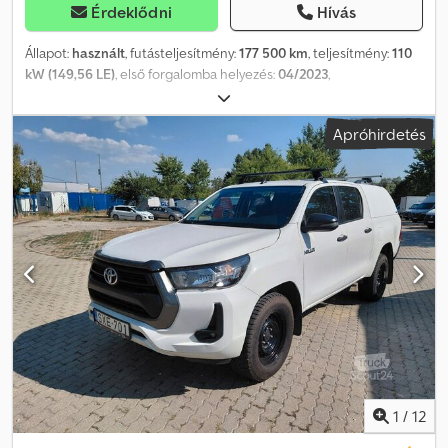
Érdeklődni
Hívás
Állapot:
használt
, futásteljesítmény:
177 500 km
, teljesítmény:
110
kW (149,56 LE)
, első forgalomba helyezés:
04/2023
,
üzemanyagtípus:
dízel
, össztömeg:
3 000 kg
, következő vizsga
(TÜV):
04/2027
, szín:
zöld
, hajtástípus:
mechanikai
, kibocsátási
Apróhirdetés
osztály:
Euro 6
, ülések száma:
5
, Gyártási év:
2023
, Felszereltség:
ABS, elektronikus stabilitásprogram (ESP), koromszűrő,
központi zár, légkondicionálás, összkerékhajtás
, Kérjük, hívjon
minket a WhatsUp/Viber alkalmazáson keresztül is! E-mail: A főbb
felszerelések: Bluetooth, multimédia rendszer, multifunkciós
kormánykerék, elektromos tükrök és ablakok stb. Különleges
felszereltség: Mikafényezés További felszerelések: Dcedozpc
Dhjpfx Aiisk 3. féklámpa, a vezető oldali légzsák kikapcsolható,
vezető-/utasoldali légzsák, aktív fejtámlák elöl, utánfutó-stabilizáló
program (TSC), kipörgésgátló (ASR/TRC), audióvezérlés a
kormánykeréken, audiorendszer: multimédia Toyota Touch, DAB-
rádió (digitális rádióvétel), 6 hangszóró, Bluetooth-os kihangosító,
univerzális interfész (USB/iPod/AUX csatlakozó), okostelefon-
integráció x-connect (Apple CarPlay és Android Auto),
1
/
12
automatikus ködfényszóró funkció (Follow me home, FMH), külső