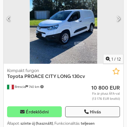
rakodótér térfogata:
2,3 m³
, raktér hossza:
1 600 mm
, rakodótér
szélesség:
1 200 mm
, raktérmagasság:
1 200 mm
, Gyártási év:
2020
,
Felszereltség:
ABS, AdBlue, Bluetooth, USB port, koromszűrő,
ködlámpák, légkondicionálás, légzsák, tolóajtó
, JÁRMŰ KITŰNŐ
ÁLLAPOTBAN, TESZTVEZETÉSRE ELÉRHETŐ RÖVID VÁLTOZAT
Euro 6D Automata klímaberendezés Bluetooth-os autórádió MP3
lejátszóval és kormányvezérléssel Ködlámpák Sofőr légzsák 3 ülés
a fülkében Dodpfxjykbx Ie Aiijck Tempomat Rásegített
fékrendszer Sávelhagyásra figyelmeztető rendszer Belső padló-
és oldalfal burkolat
1
/
12
Kompakt furgon
Toyota
PROACE CITY LONG 130cv
10 800 EUR
Brescia
740 km
Fix ár plusz ÁFA-val
(13 176 EUR bruttó)
Érdeklődni
Hívás
Állapot:
szinte új (használt)
, Funkcionalitás:
teljesen