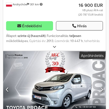
16 900 EUR
Andrychów
301 km
VB plusz ÁFA-val
(20 787 EUR bruttó)
Érdeklődni
Hívás
Állapot:
szinte új (használt)
, Funkcionalitás:
teljesen
működőképes
, Gyártási év:
2013
, üzemórák:
10 447 h
, teherbírás:
4 500 kg
, emelési magasság:
5 000 mm
, teher súlypontja:
600 mm
,
üzemanyagtípus:
gáz
, oszlop típusa:
duplex
, motor gyártó:
Toyota
,
Apróhirdetés
hajtástípus:
automata
, villa hossza:
1 780 mm
, gumiabroncs
állapota:
80 százalék
, Első gumiabroncs típusa:
szuperelasztikus
gumik (fekete)
, első gumi méret:
300x15
, hátsó gumiabroncs
méret:
7,00-12
, össztömeg:
7 098 kg
, saját tömeg:
7 098 kg
, teljes
hossz:
3 000 mm
, teljes szélesség:
1 400 mm
, maximális teherbírás:
4 500 kg
, üzemanyag:
cseppfolyósított kőolajgáz (LPG)
,
Felszereltség:
fülke, oldaleltolás, raklapvillák, állítható gém
, Régi
ár: 18 900 EUR // Új ár: 16 900 EUR Dcjdpjzqd U Rjfx Aiiok Széles
villaállító + oldalmozgató Targoncákat teljes szerviz után
értékesítünk. Azonnal használatra készen adjuk át a gépeket a
végfelhasználónak. Európán belüli és világszintű szállítás