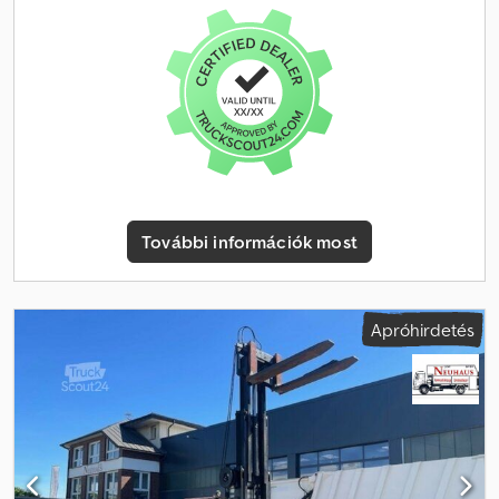
Hosszú tengelytáv * Eredeti 73.000 km * Egytulajdonos *
Érvényes műszaki vizsgával (TÜV) * Klímaberendezés * Kézi váltó
Dcjdpfozct Urox Aiiok * Nettó ár Felszereltség: Vezető- és
utasoldali légzsákok * Klímaberendezés * Elektromos első
ablakemelők beszorulásgátlóval * Fékrásegítő * Elektronikus
fékerőelosztás (EBD) * Kívülről mechanikusan állítható
visszapillantó tükrök * Dupla utasülés * Magasságban állítható
vezetőülés * Állítható kormányoszlop * Integrált, lehajtható asztal
az utasülés háttámlájában * Raktér elválasztófal * Jobboldali
tolóajtó * Üvegezés nélküli hátsó szárnyas ajtók * Rádió
További információk most
előkészítés 2 hangszóróval * Fekete oldalvédő díszlécek *
Fékfény * Euro 5-ös károsanyag-kibocsátási norma Továbbá az
alábbi szolgáltatásokat tudjuk Önnek kínálni: * Kedvező
feltételekkel finanszírozás, akár önerő nélkül is * Használt járműve
Apróhirdetés
beszámítása * Kiszállítás Ausztria egész területén *
Segítségnyújtás export- és regisztrációs ügyintézésben