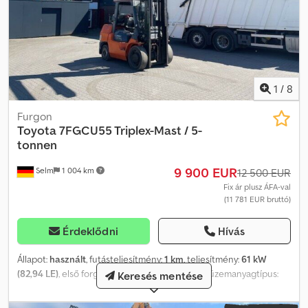
1
/
8
Furgon
Toyota
7FGCU55 Triplex-Mast / 5-
tonnen
9 900 EUR
Selm
1 004 km
12 500 EUR
Fix ár plusz ÁFA-val
(11 781 EUR bruttó)
Érdeklődni
Hívás
Állapot:
használt
, futásteljesítmény:
1 km
, teljesítmény:
61 kW
(82,94 LE)
, első forgalomba helyezés:
06/2026
, üzemanyagtípus:
Keresés mentése
gáz
, össztömeg:
8 850 kg
, tengelyelrendezés:
2 tengely
, szín:
narancssárga
, hajtástípus:
automata
, felfüggesztés:
egyéb
,