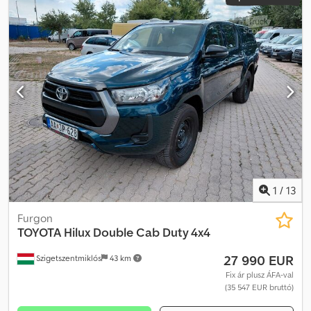
1
/
13
Furgon
TOYOTA
Hilux Double Cab Duty 4x4
27 990 EUR
Szigetszentmiklós
43 km
Fix ár plusz ÁFA-val
(35 547 EUR bruttó)