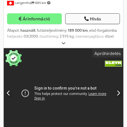
Langenthal
885 km
Árinformáció
Hívás
Állapot:
használt
, futásteljesítmény:
189 000 km
, első forgalomba
helyezés:
03/2000
, össztömeg:
2 515 kg
, üzemanyagtípus:
dízel
,
szín:
fehér
, hajtástípus:
mechanikai
, Gyártási év:
2000
, ülések
száma:
2
, Felszereltség:
ABS, összkerékhajtás
,
Apróhirdetés