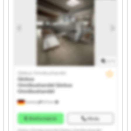
Globus Omnibushandel Globus Omnibushandel
Globus Omnibushandel Globus Omnibushandel
Globus Omnibushandel Globus Omnibushandel
Globus Omnibushandel Globus Omnibushandel
1
/
1
Globus Omnibushandel
Globus
Omnibushandel
Globus
Omnibushandel
Hamburg
975 km
Árinformáció
Hívás
Globus Omnibushandel Globus Omnibushandel