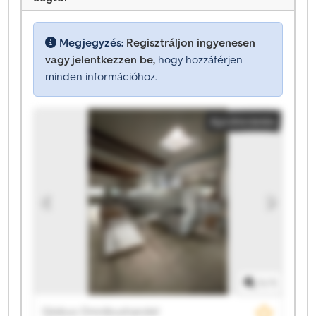
Megjegyzés:
Regisztráljon ingyenesen
vagy jelentkezzen be,
hogy hozzáférjen
minden információhoz.
Apróhirdetés
1
/
1
Globus Omnibushandel