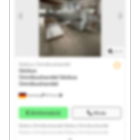
Globus Omnibushandel Globus Omnibushandel
1
/
1
Globus Omnibushandel
Globus
Omnibushandel
Globus
Omnibushandel
Hamburg
975 km
Árinformáció
Hívás
Globus Omnibushandel Globus Omnibushandel
Globus Omnibushandel Globus Omnibushandel
Globus Omnibushandel Globus Omnibushandel