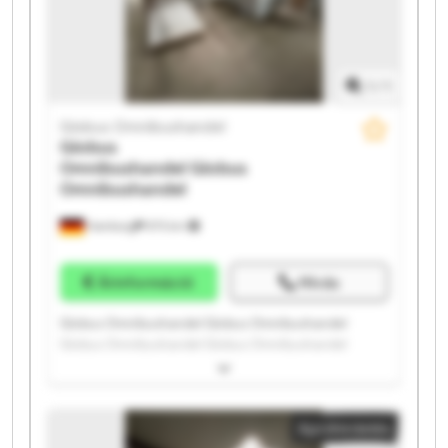
1
/
1
Globus Omnibushandel
Globus
Omnibushandel
Globus
Omnibushandel
Hamburg
975 km
Árinformáció
Hívás
Globus Omnibushandel Globus Omnibushandel
Globus Omnibushandel Globus Omnibushandel
Globus Omnibushandel Globus Omnibushandel
Globus Omnibushandel Globus Omnibushandel
Globus Omnibushandel Globus Omnibushandel
Apróhirdetés
Globus Omnibushandel Globus Omnibushandel