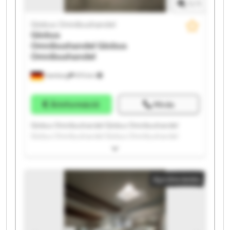
1
/
1
Globus Omnibushandel
Globus
Omnibushandel
Globus
Omnibushandel
Hamburg
975 km
Árinformáció
Hívás
Globus Omnibushandel Globus Omnibushandel
Globus Omnibushandel Globus Omnibushandel
Globus Omnibushandel Globus Omnibushandel
Globus Omnibushandel Globus Omnibushandel
Globus Omnibushandel Globus Omnibushandel
Apróhirdetés
Globus Omnibushandel Globus Omnibushandel
Globus Omnibushandel Globus Omnibushandel
Globus Omnibushandel Globus Omnibushandel
Globus Omnibushandel Globus Omnibushandel
Globus Omnibushandel Globus Omnibushandel