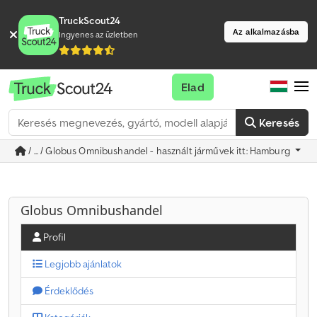
TruckScout24
Az alkalmazásba
Ingyenes az üzletben
Elad
Keresés
/ ... / Globus Omnibushandel - használt járművek itt: Hamburg
Globus Omnibushandel
Profil
Legjobb ajánlatok
Érdeklődés