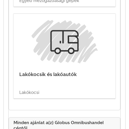
Egyéb mezőgazdasági gépek
Lakókocsik és lakóautók
Lakókocsi
Minden ajánlat a(z) Globus Omnibushandel
cégtől