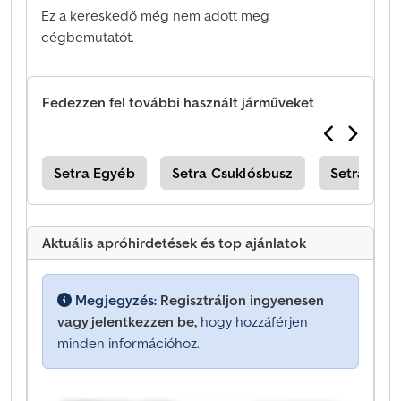
Ez a kereskedő még nem adott meg
cégbemutatót.
Fedezzen fel további használt járműveket
zek
Setra Egyéb
Setra Csuklósbusz
Setra Busz
Aktuális apróhirdetések és top ajánlatok
Megjegyzés:
Regisztráljon ingyenesen
vagy jelentkezzen be,
hogy hozzáférjen
minden információhoz.