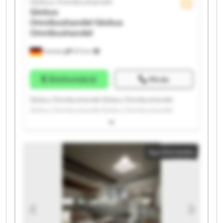
Globus Omnibushandel
Globus
Omnibushandel
Globus
Omnibushandel
Hamburg
975 km
Árinformáció
Hívás
Globus Omnibushandel Globus Omnibushandel
Globus Omnibushandel Globus Omnibushandel
Globus Omnibushandel Globus Omnibushandel
Globus Omnibushandel Globus Omnibushandel
Globus Omnibushandel Globus Omnibushandel
Apróhirdetés
Globus Omnibushandel Globus Omnibushandel
Globus Omnibushandel Globus Omnibushandel
Globus Omnibushandel Globus Omnibushandel
Globus Omnibushandel Globus Omnibushandel
Globus Omnibushandel Globus Omnibushandel