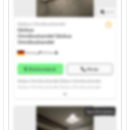
1
/
1
Globus Omnibushandel
Globus
Omnibushandel
Globus
Omnibushandel
Hamburg
975 km
Árinformáció
Hívás
Globus Omnibushandel Globus Omnibushandel
Globus Omnibushandel Globus Omnibushandel
Globus Omnibushandel Globus Omnibushandel
Globus Omnibushandel Globus Omnibushandel
Globus Omnibushandel Globus Omnibushandel
Apróhirdetés
Globus Omnibushandel Globus Omnibushandel
Globus Omnibushandel Globus Omnibushandel
Globus Omnibushandel Globus Omnibushandel
Globus Omnibushandel Globus Omnibushandel