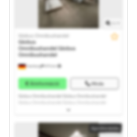
1
/
1
Globus Omnibushandel
Globus
Omnibushandel
Globus
Omnibushandel
Hamburg
975 km
Árinformáció
Hívás
Globus Omnibushandel Globus Omnibushandel
Globus Omnibushandel Globus Omnibushandel
Globus Omnibushandel Globus Omnibushandel
Globus Omnibushandel Globus Omnibushandel
Globus Omnibushandel Globus Omnibushandel
Apróhirdetés
Globus Omnibushandel Globus Omnibushandel
Globus Omnibushandel Globus Omnibushandel