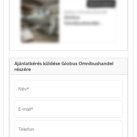
Apróhirdetés
Globus Omnibushandel
Globus
Omnibushandel
Globus
Omnibushandel
Ajánlatkérés küldése Globus Omnibushandel
részére
Név*
E-mail*
Telefon