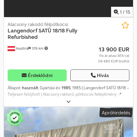
1
/
15
Alacsony rakodó félpótkocsi
Langendorf
SATÜ 18/18 Fully
Refurbished
13 900 EUR
Ausztria
376 km
Fix ár plusz ÁFA-val
(16 680 EUR bruttó)
Érdeklődni
Hívás
Állapot:
használt
, Gyártási év:
1985
, 1985 | Langendorf SATÜ 18/18 –
Teljesen felújított | Alacsony rakterű, pótkocsis felépítmény 📍
Helyszín: Ausztria 🚛 Szállítás lehetséges az Ön által megadott
címre – Használja szállítási kalkulátorunkat a szállítási költségek
Apróhirdetés
becsléséhez! Dodpjzrlwpofx Aifekr 💰 Vásárolja meg most 13 900
euróért, vagy tegyen ajánlatot. A kézhezvételkor történő fizetés
kedvező díj ellenében lehetséges (a jóváhagyástól függően)* 👷‍♂️
Független szakértő által ellenőrizve 12 ellenőrzési pont, ebből 9