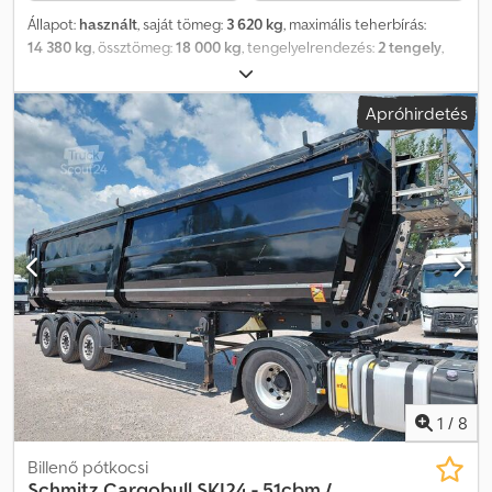
Állapot:
használt
, saját tömeg:
3 620 kg
, maximális teherbírás:
14 380 kg
, össztömeg:
18 000 kg
, tengelyelrendezés:
2 tengely
,
első forgalomba helyezés:
06/2025
, raktér hossza:
7 100 mm
,
rakodótér szélesség:
2 480 mm
, raktérmagasság:
1 000 mm
, teljes
Apróhirdetés
hossz:
2 550 mm
, felfüggesztés:
levegő
, abroncs méret:
385/65R22,5
, tengelytáv:
4 980 mm
, Felszereltség:
ABS
, | Humbaur
HD18 építőipari utánfutó | SAF tengelyek tárcsafékkel | Rakodótér
méretei: H 7,1 m, Sz 2,48 m | Előfal magassága: 1,20 m | Alumínium
oldalfal magassága: 1,00 m | Gumiabroncsok: 385/55 R22,5 | Külső,
lyukacsos váz | Állítható vonórudazat | Vonószem 40 mm | Új
műszaki vizsga | Nagyon jó állapotban | Ausztriai jármű | A hibák, a
beviteli hibák és az előzetes értékesítés fenntartva. Dksdjznn
Hfspfx Aifor
1
/
8
Billenő pótkocsi
Schmitz Cargobull
SKI24 - 51cbm /