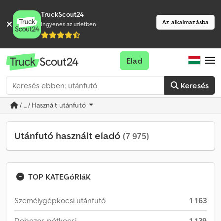
TruckScout24
Az alkalmazásba
Ingyenes az üzletben
Elad
Keresés
/ ... / Használt utánfutó
Utánfutó használt eladó
(7 975)
TOP KATEGóRIáK
Személygépkocsi utánfutó
1 163
Dobozos pótkocsi
1 139