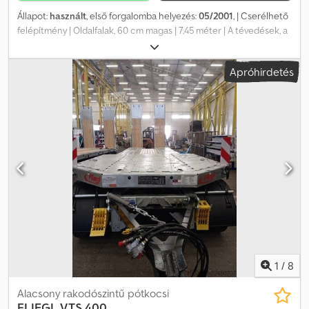
Állapot:
használt
, első forgalomba helyezés:
05/2001
, | Cserélhető
felépítmény | Oldalfalak, 60 cm magas | 7,45 méter | A tévedések, a
beviteli hibák és az elővételi jog fenntartva. Dodpfx Aiezrxawsfokr
Apróhirdetés
1
/
8
Alacsony rakodószintű pótkocsi
FLIEGL
VTS 400