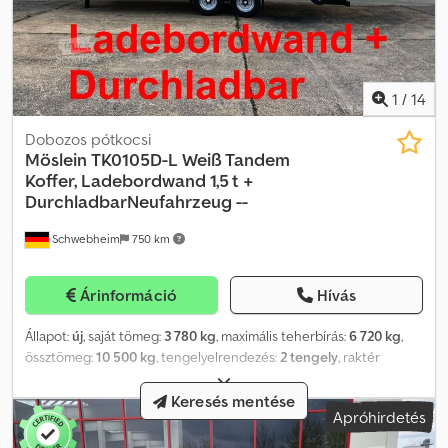
1
/
14
Dobozos pótkocsi
Möslein
TK0105D-L Weiß Tandem
Koffer, Ladebordwand 1,5 t +
DurchladbarNeufahrzeug --
Schwebheim
750 km
Árinformáció
Hívás
Állapot:
új
, saját tömeg:
3 780 kg
, maximális teherbírás:
6 720 kg
,
össztömeg:
10 500 kg
, tengelyelrendezés:
2 tengely
, raktér
hossza:
7 100 mm
, rakodótér szélesség:
2 480 mm
,
raktérmagasság:
2 420 mm
, rakodótér térfogata:
42 m³
,
Keresés mentése
Apróhirdetés
felfüggesztés:
levegő
, abroncs méret:
245/70 R 17,5
, tengelytáv:
990 mm
, szín:
egyéb
, hajtástípus:
egyéb
, első gumi méret:
245/70