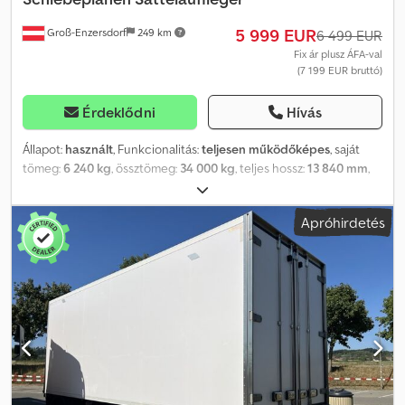
5 999 EUR
Groß-Enzersdorf
249 km
6 499 EUR
Fix ár plusz ÁFA-val
(7 199 EUR bruttó)
Érdeklődni
Hívás
Állapot:
használt
, Funkcionalitás:
teljesen működőképes
, saját
tömeg:
6 240 kg
, össztömeg:
34 000 kg
, teljes hossz:
13 840 mm
,
teljes szélesség:
2 550 mm
, Gyártási év:
2017
, Jó állapotú, a
tartozékok (rögzítőszíjak, élszélek védelme stb.) is tartoznak hozzá.
Apróhirdetés
Dkedpfxjx I Rfto Aifor Felszereltség: emelhető tető, raklapok
tárolására szolgáló rekesz, rozsdamentes acélból készült, a jármű
alján elhelyezett tárolórekesz, 3 tengely, gumiabroncsok: 385/55
R22,5.