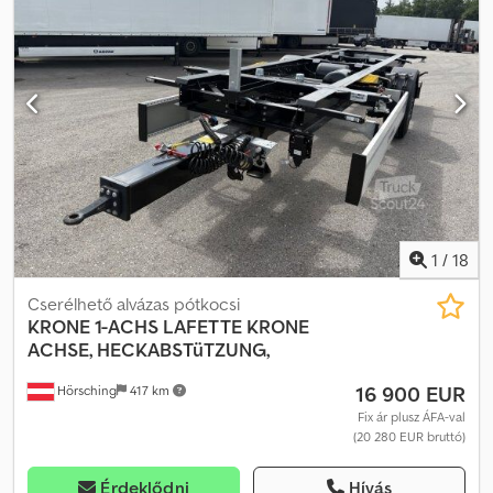
üzemóra (2021-ES GYÁRTÁSI ÉV!!!), 2021-ben 2 új BPW tengely
beszerelve, dobfékek, doboz belméretei: H7000 x M2400 x Sz2480
mm, portálajtók, doboz gyártási éve: 1997, a doboz cseredoboz, és
BDF rögzítéssel van a pótkocsihoz erősítve! Gázolajtartály a
pótkocsira szerelve! Bizományosi értékesítés, nem kötelező
érvényű ajánlat, változtatás és köztes értékesítés jogát
fenntartjuk. Az ábra nem feltétlenül egyezik az ajánlattal. Dkjdpfjzr
Rzgsx Aifor
1
/
18
Cserélhető alvázas pótkocsi
KRONE
1-ACHS LAFETTE KRONE
ACHSE, HECKABSTüTZUNG,
16 900 EUR
Hörsching
417 km
Fix ár plusz ÁFA-val
(20 280 EUR bruttó)
Érdeklődni
Hívás