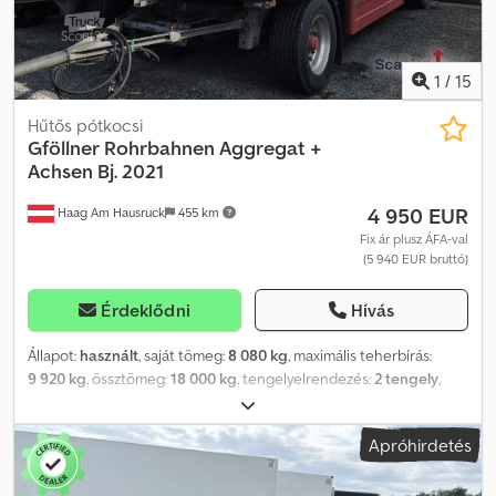
egy kellemes kempingezésre. Dodpszqgdzofx Aifskr Érdeklődés
vagy kérdés esetén örömmel várom az üzenetét. Megtekintés
előzetes egyeztetés alapján bármikor lehetséges.
1
/
15
Hűtős pótkocsi
Gföllner
Rohrbahnen Aggregat +
Achsen Bj. 2021
4 950 EUR
Haag Am Hausruck
455 km
Fix ár plusz ÁFA-val
(5 940 EUR bruttó)
Érdeklődni
Hívás
Állapot:
használt
, saját tömeg:
8 080 kg
, maximális teherbírás:
9 920 kg
, össztömeg:
18 000 kg
, tengelyelrendezés:
2 tengely
,
első forgalomba helyezés:
01/2000
, tengelytáv:
5 000 mm
, szín:
fehér
, futásteljesítmény:
100 km
, hajtástípus:
mechanikai
,
Apróhirdetés
Felszereltség:
ABS
, Saját tömeg: 8080 kg, megengedett
össztömeg: 18000 kg, elektronikus fékrendszer (EBS), Gföllner
pótkocsi csőpályákkal, Carrier Vector 1550 hűtőaggregát, 8537