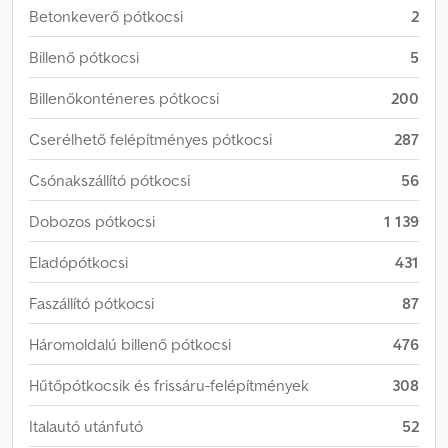
Betonkeverő pótkocsi
2
Billenő pótkocsi
5
Billenőkonténeres pótkocsi
200
Cserélhető felépítményes pótkocsi
287
Csónakszállító pótkocsi
56
Dobozos pótkocsi
1 139
Eladópótkocsi
431
Faszállító pótkocsi
87
Háromoldalú billenő pótkocsi
476
Hűtőpótkocsik és frissáru-felépítmények
308
Italautó utánfutó
52