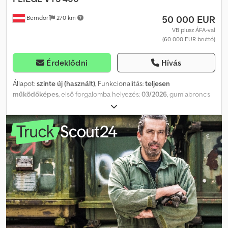
50 000 EUR
Berndorf
270 km
VB plusz ÁFA-val
(60 000 EUR bruttó)
Érdeklődni
Hívás
Állapot:
szinte új (használt)
, Funkcionalitás:
teljesen
működőképes
, első forgalomba helyezés:
03/2026
, gumiabroncs
állapota:
100 százalék
, Gyártási év:
2025
, A pótkocsi gyakorlatilag
új állapotban van. Hidraulikus rámpákkal rendelkezik, melyek
mechanikusan elmozdíthatók. Kerékárokak vannak rajta.
Dodpozrb Idefx Aifjkr