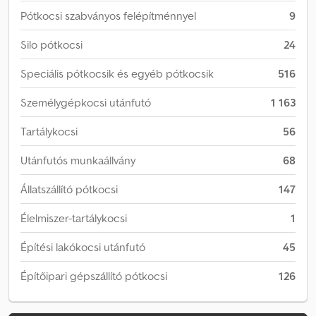
Pótkocsi szabványos felépítménnyel
9
Silo pótkocsi
24
Speciális pótkocsik és egyéb pótkocsik
516
Személygépkocsi utánfutó
1 163
Tartálykocsi
56
Utánfutós munkaállvány
68
Állatszállító pótkocsi
147
Élelmiszer-tartálykocsi
1
Építési lakókocsi utánfutó
45
Építőipari gépszállító pótkocsi
126