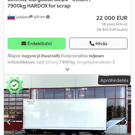
7900kg HARDOX for scrap
22 000 EUR
Ljubljana
400 km
VB plusz ÁFA-val
(26 840 EUR bruttó)
Érdeklődni
Hívás
Állapot:
nagyon jó (használt)
, Funkcionalitás:
teljesen
működőképes
, saját tömeg:
7 900 kg
, tengelyelrendezés:
3
tengely
, első forgalomba helyezés:
12/2020
, felfüggesztés:
levegő
,
szín:
fekete
, Felszereltség:
ABS
, ELADÓ, JÓ ÁLLAPOTÚ SCHMITZ
Apróhirdetés
HARDOX BILLENCSES PÓTKOCSI, BONTÁSRA: - ELSŐ
REGISZTRÁCIÓ: 2020.06., DE 2022.03-tól HASZNÁLT - 51 m³ - 7900
kg - REZGETŐ - ALUMÍNIUM FELNIK - GUMIK 60%-OS
ÁLLAPOTBAN - JÓL KARBANTARTOTT, JÓ FÉKEK - JÓ ÁLLAPOTÚ
PONYVA Dsdpfezq S Nijx Aifskr - MŰANYAG SZERSZÁMTÁROLÓ,
LÉTRA MEGTEKINTHETŐ LJUBLJANÁBAN, ELÉRHETŐ A
VIBEREN/WHATSAPPON.