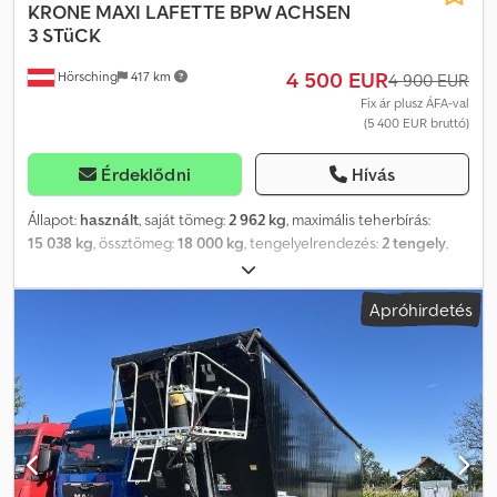
KRONE
MAXI LAFETTE BPW ACHSEN
3 STüCK
4 500 EUR
Hörsching
417 km
4 900 EUR
Fix ár plusz ÁFA-val
(5 400 EUR bruttó)
Érdeklődni
Hívás
Állapot:
használt
, saját tömeg:
2 962 kg
, maximális teherbírás:
15 038 kg
, össztömeg:
18 000 kg
, tengelyelrendezés:
2 tengely
,
első forgalomba helyezés:
02/2017
, felfüggesztés:
levegő
, abroncs
méret:
445/45/R19,5
, Felszereltség:
ABS
, | Krone Maxi Lafette |
Apróhirdetés
BPW tengelyek tárcsafékkel | Pótkeréktartó | Gumik: 445/45 R19,5 |
Az elírás, adatbeviteli hibák és az előzetes értékesítés jogát
fenntartjuk. Dkodsu D Hn Ijpfx Aifer