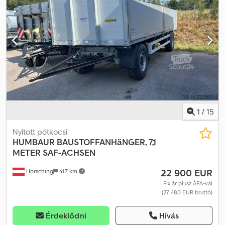
Dkodpfx Aiezpztbjfjr
1
/
15
Nyitott pótkocsi
HUMBAUR
BAUSTOFFANHäNGER, 7,1
METER SAF-ACHSEN
22 900 EUR
Hörsching
417 km
Fix ár plusz ÁFA-val
(27 480 EUR bruttó)
Érdeklődni
Hívás