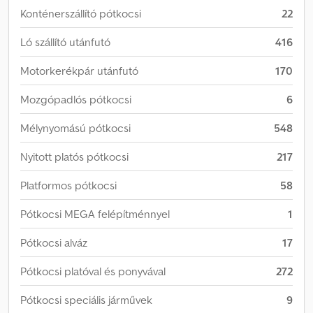
Konténerszállító pótkocsi
22
Ló szállító utánfutó
416
Motorkerékpár utánfutó
170
Mozgópadlós pótkocsi
6
Mélynyomású pótkocsi
548
Nyitott platós pótkocsi
217
Platformos pótkocsi
58
Pótkocsi MEGA felépítménnyel
1
Pótkocsi alváz
17
Pótkocsi platóval és ponyvával
272
Pótkocsi speciális járművek
9