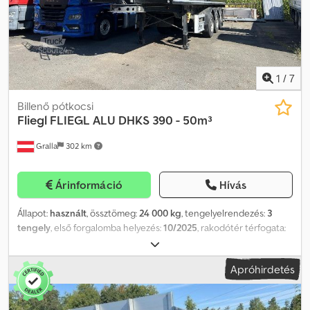
1
/
7
Billenő pótkocsi
Fliegl
FLIEGL ALU DHKS 390 - 50m³
Gralla
302 km
Árinformáció
Hívás
Állapot:
használt
, össztömeg:
24 000 kg
, tengelyelrendezés:
3
tengely
, első forgalomba helyezés:
10/2025
, rakodótér térfogata:
50 m³
, teljes hossz:
10 300 mm
, szín:
fekete
, hajtástípus:
mechanikai
, üzemanyag-fogyasztás (városi):
1 030 l/100 km
,
Apróhirdetés
emelési magasság:
3 700 mm
, Megengedett össztömeg: 24000 kg,
rakterület térfogata: 50 m³, a műszaki adatokban előforduló
hibákért és a változtatások jogáért nem vállalunk felelősséget.