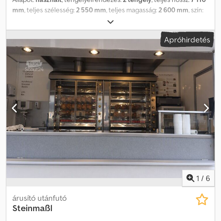
nemzetközi kikötőkbe is megszervezzük, felár ellenében. Kérésre
mm
, teljes szélesség:
2 550 mm
, teljes magasság:
2 600 mm
, szín:
távvezérléssel is biztosítjuk a minőségellenőrzést, elvégezve az Ön
piros
, Gyártási év:
2017
, Bruttó tömeg: 4.557 kg Dkodpfx Ajwif Uljifor
részére a műszaki vizsgát (díj ellenében). Gyors és egyszerű
Hasznos teher: 13.443 kg TELJES ÖSSZTÖMEG: 18.000 kg
finanszírozási lehetőségek németországi ügyfelek számára. Az EU-
Apróhirdetés
n kívüli export esetén a törvényes áfát kaucióként meg kell fizetni.
A hibákért és a közvetítői tevékenységért felelősséget nem
vállalunk. További ajánlatokat weboldalunkon talál. Szívesen
válaszolunk minden kérdésére. Német és angol nyelven: ,, Cseh,
francia, orosz, bolgár, német és angol nyelven: . Minden adat
garancia nélkül, beleértve a felszerelést és a tartozékokat.
1
/
6
árusító utánfutó
Steinmaßl