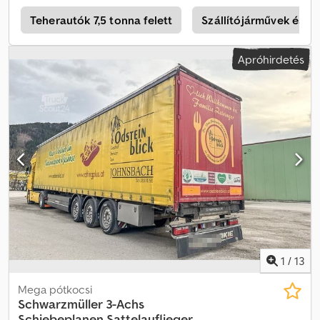
Aifjkr
z
Teherautók 7,5 tonna felett
Szállítójárművek és te
Apróhirdetés
1
/
13
Mega pótkocsi
Schwarzmüller
3-Achs
Schiebeplanen Sattelauflieger