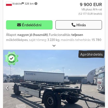
9 900 EUR
Kraków
328 km
VB plusz ÁFA-val
(12 177 EUR bruttó)
Érdeklődni
Hívás
Állapot:
nagyon jó (használt)
, Funkcionalitás:
teljesen
működőképes
, saját tömeg:
3 220 kg
, maximális teherbírás:
15 780
kg
, össztömeg:
19 000 kg
, tengelyelrendezés:
2 tengely
,
felfüggesztés:
levegő
, Gyártási év:
2021
, Fruehauf BDF pótkocsi /
Apróhirdetés
2021 / SAF tengelyek 2021-es év GVM 19000 kg Súlya 3220 kg
Terhelhetősége 15780 kg Dkodpfx Aiezrw Tvsfsr 2 SAF tengely
Légrugózás Pót gumi tartó Műszaki és vizuális állapota kitűnő!