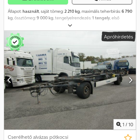
Állapot:
használt
, saját tömeg:
2 210 kg
, maximális teherbírás:
6 790
kg
, össztömeg:
9 000 kg
, tengelyelrendezés:
1 tengely
, első
forgalomba helyezés:
07/2026
, következő vizsga (TÜV):
07/2027
,
teljes hossz:
2 480 mm
, teljes szélesség:
1 250 mm
, teljes
Apróhirdetés
magasság:
89 050 mm
, felfüggesztés:
levegő
, abroncs méret:
385/65R22,5
, Felszereltség:
ABS
, | Krone 1 tengelyes alváz | Krone
tengely | Pótkeréktartó | Hátsó kitámasztás | Gumik: 385/65R22,5 |
Tárcsafékek | Saját tömeg: 2260 kg | Érvényes műszaki vizsga/TÜV-
ig | A tévedés, beviteli hiba és előzetes eladás jogát fenntartjuk.
Dodszn H N Ejpfx Aifskr
1
/
10
Cserélhető alvázas pótkocsi