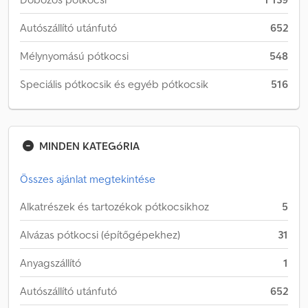
Autószállító utánfutó
652
Mélynyomású pótkocsi
548
Speciális pótkocsik és egyéb pótkocsik
516
MINDEN KATEGóRIA
Összes ajánlat megtekintése
Alkatrészek és tartozékok pótkocsikhoz
5
Alvázas pótkocsi (építőgépekhez)
31
Anyagszállító
1
Autószállító utánfutó
652