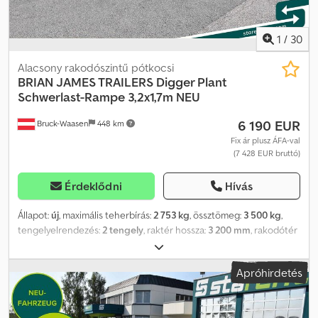
1
/
30
Alacsony rakodószintű pótkocsi
BRIAN JAMES TRAILERS
Digger Plant
Schwerlast-Rampe 3,2x1,7m NEU
6 190 EUR
Bruck-Waasen
448 km
Fix ár plusz ÁFA-val
(7 428 EUR bruttó)
Érdeklődni
Hívás
Állapot:
új
, maximális teherbírás:
2 753 kg
, össztömeg:
3 500 kg
,
tengelyelrendezés:
2 tengely
, raktér hossza:
3 200 mm
, rakodótér
szélesség:
1 700 mm
, Brian James Trailers Digger Plant
nehézgépszállító rampa, 3,2 m x 1,7 m, ÚJ Minden egy pillantással ·
Apróhirdetés
Első forgalomba helyezés: Új jármű · Szín: Horganyzott · Össztömeg:
3500 kg · Saját tömeg: 645 kg · Hasznos teherbírás: 2753 kg Dodpfx
Aozr Tddjifekr · Gumiabroncsok: 195/60 R12 · Megjegyzés: Azonnal