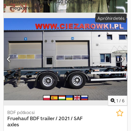
Havonta több mint 140 000 vásárlási
megkeresés
Apróhirdetés
Válassza ki a kereskedői csomagot
1
/
6
BDF pótkocsi
Fruehauf
BDF trailer / 2021 / SAF
axles