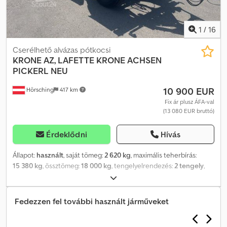
1
/
16
Cserélhető alvázas pótkocsi
KRONE
AZ, LAFETTE KRONE ACHSEN
PICKERL NEU
10 900 EUR
Hörsching
417 km
Fix ár plusz ÁFA-val
(13 080 EUR bruttó)
Érdeklődni
Hívás
Állapot:
használt
, saját tömeg:
2 620 kg
, maximális teherbírás:
15 380 kg
, össztömeg:
18 000 kg
, tengelyelrendezés:
2 tengely
,
első forgalomba helyezés:
07/2023
, következő vizsga (TÜV):
07/2027
, felfüggesztés:
levegő
, abroncs méret:
385/65/R22.5
,
Felszereltség:
ABS
, Krone AZ alváz | BPW tengelyek
Fedezzen fel további használt járműveket
tárcsafékekkel | Pótkeréktartó | Gumik 385/65/R22.5 | Tévedés,
beviteli hiba és előzetes eladás jogát fenntartjuk. Dedpezquwvsfx