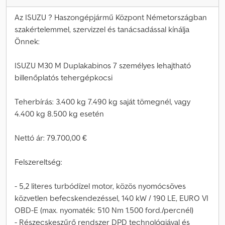
Az ISUZU ? Haszongépjármű Központ Németországban
szakértelemmel, szervizzel és tanácsadással kínálja
Önnek:
ISUZU M30 M Duplakabinos 7 személyes lehajtható
billenőplatós tehergépkocsi
Teherbírás: 3.400 kg 7.490 kg saját tömegnél, vagy
4.400 kg 8.500 kg esetén
Nettó ár: 79.700,00 €
Felszereltség:
- 5,2 literes turbódízel motor, közös nyomócsöves
közvetlen befecskendezéssel, 140 kW / 190 LE, EURO VI
OBD-E (max. nyomaték: 510 Nm 1.500 ford./percnél)
- Részecskeszűrő rendszer DPD technológiával és