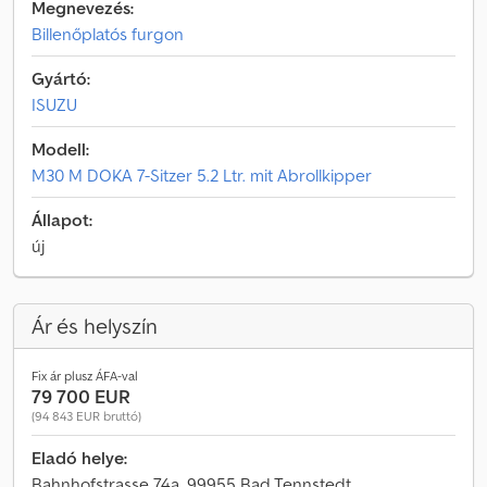
Megnevezés:
Billenőplatós furgon
Gyártó:
ISUZU
Modell:
M30 M DOKA 7-Sitzer 5.2 Ltr. mit Abrollkipper
Állapot:
új
Ár és helyszín
Fix ár plusz ÁFA-val
79 700 EUR
(94 843 EUR bruttó)
Eladó helye:
Bahnhofstrasse 74a, 99955 Bad Tennstedt,