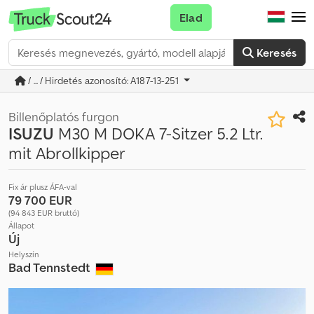
Elad
Keresés
/ ... / Hirdetés azonosító: A187-13-251
Billenőplatós furgon
ISUZU
M30 M DOKA 7-Sitzer 5.2 Ltr.
mit Abrollkipper
Fix ár plusz ÁFA-val
79 700 EUR
(94 843 EUR bruttó)
Állapot
Új
Helyszín
Bad Tennstedt