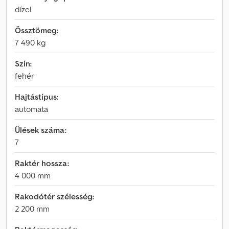
dízel
Össztömeg:
7 490 kg
Szín:
fehér
Hajtástípus:
automata
Ülések száma:
7
Raktér hossza:
4 000 mm
Rakodótér szélesség:
2 200 mm