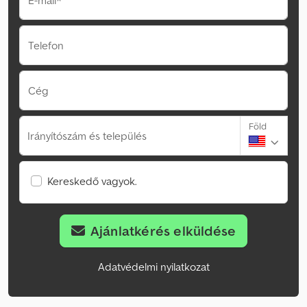
E-mail*
Telefon
Cég
Föld
Irányítószám és település
Kereskedő vagyok.
Ajánlatkérés elküldése
Adatvédelmi nyilatkozat