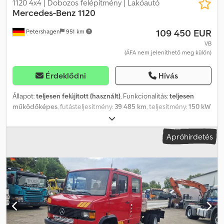
1120 4x4 | Dobozos felépítmény | Lakóautó
Mercedes-Benz
1120
109 450 EUR
Petershagen
951 km
VB
(ÁFA nem jeleníthető meg külön)
Érdeklődni
Hívás
Állapot:
teljesen felújított (használt)
, Funkcionalitás:
teljesen
működőképes
, futásteljesítmény:
39 485 km
, teljesítmény:
150 kW
(203,94 LE)
, üzemanyagtípus:
dízel
, hajtástípus:
mechanikai
,
tengelytáv:
3 570 mm
, saját tömeg:
7 100 kg
, maximális teherbírás:
Apróhirdetés
7 490 kg
, első forgalomba helyezés:
01/1988
, szín:
zöld
,
vezetőfülke:
nappali fülke
, ülések száma:
2
, korábbi tulajdonosok
száma:
1
, Gyártási év:
1988
, gép/jármű száma:
WDB67718315253669
, Felszereltség:
daru, ködlámpák,
négyévszakos gumiabroncsok, szervokormány, utánfutó
vonófej, összkerékhajtás
, Használja ki 20 éves gépjárműipari
tapasztalatunk előnyeit! Korrekt és átlátható ügyintézés! -
Szívesen átvesszük meglévő járművét beszámításra is - Eladásra
kínálunk egy Mercedes 1120-as dobozos felépítménnyel. Aktuális