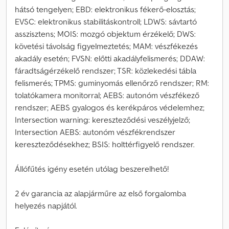
hátsó tengelyen; EBD: elektronikus fékerő-elosztás;
EVSC: elektronikus stabilitáskontroll; LDWS: sávtartó
asszisztens; MOIS: mozgó objektum érzékelő; DWS:
követési távolság figyelmeztetés; MAM: vészfékezés
akadály esetén; FVSN: előtti akadályfelismerés; DDAW:
fáradtságérzékelő rendszer; TSR: közlekedési tábla
felismerés; TPMS: guminyomás ellenőrző rendszer; RM:
tolatókamera monitorral; AEBS: autonóm vészfékező
rendszer; AEBS gyalogos és kerékpáros védelemhez;
Intersection warning: kereszteződési veszélyjelző;
Intersection AEBS: autonóm vészfékrendszer
kereszteződésekhez; BSIS: holttérfigyelő rendszer.
Állófűtés igény esetén utólag beszerelhető!
2 év garancia az alapjárműre az első forgalomba
helyezés napjától.