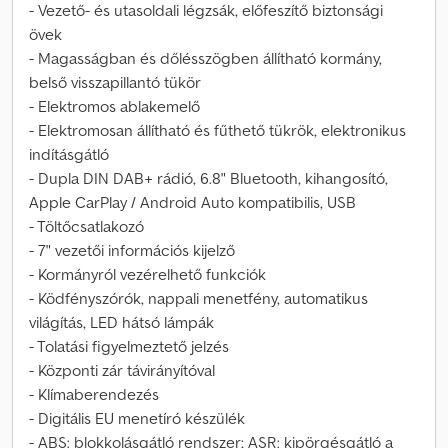
- Vezető- és utasoldali légzsák, előfeszítő biztonsági
övek
- Magasságban és dőlésszögben állítható kormány,
belső visszapillantó tükör
- Elektromos ablakemelő
- Elektromosan állítható és fűthető tükrök, elektronikus
indításgátló
- Dupla DIN DAB+ rádió, 6.8" Bluetooth, kihangosító,
Apple CarPlay / Android Auto kompatibilis, USB
- Töltőcsatlakozó
- 7" vezetői információs kijelző
- Kormányról vezérelhető funkciók
- Ködfényszórók, nappali menetfény, automatikus
világítás, LED hátsó lámpák
- Tolatási figyelmeztető jelzés
- Központi zár távirányítóval
- Klímaberendezés
- Digitális EU menetíró készülék
- ABS: blokkolásgátló rendszer; ASR: kipörgésgátló a