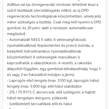
AdBlue-val (az önregeneráló rendszer lehetővé teszi a
szűrő tisztítását szervizlátogatás nélkül, az új DPD
regenerációs technológiának köszönhetően, amely jelzi,
mikor szükséges a tisztítás. Csak meg kell nyomni a DPD
gombot, és 20 perc alatt a rendszer automatikusan
megtisztul)
- Automatizált NEES II váltó, 6 sebességfokozat,
nyomatékváltóval. Kopásmentes és precíz indulás, a
beépített hidrodinamikus nyomatékváltónak
köszönhetően! A sebességek manuálisan is
kapcsolhatók a választókaron. A vezető, a rakodási
állapottól függően, egy gombbal előválaszthatja, hogy 1-
es vagy 2-es fokozatból induljon a jármű.
- Laprugós első tengely (max. 3.100 kg), laprugós hátsó
tengely (max. 5.800 kg), elöl-hátul stabilizátor
- 215 / 75 R17.5 C abroncsok, elöl szólógumi, a hajtott
hátsó tengelyen ikergumi, pótkerék
- Szellőztetett tárcsafékek elöl és hátul