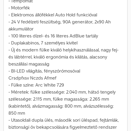
- Tempomat
- Motorfék
- Elektromos állófékkel Auto Hold funkcióval
- 24 V fedélzeti feszültség, 90A generátor, 2x90 Ah
akkumulátor
- 100 literes dízel- és 16 literes AdBlue tartály
- Duplakabinos, 7 személyes kivitel
- Új és modern fülke kiváló helykihasználással, nagy fej-
és lábtérrel, kiváló ergonómia és kilátás, alacsony
beszállási magasság
- BI-LED világítás, fényszórómosóval
Crsdpfxsv Nczds Afmef
- Fülke színe: Arc White 729
- Méretek: fülke szélessége: 2.040 mm, hátsó tengely
szélessége: 2.115 mm, fülke magassága: 2.265 mm
(kabintető), alvázmagasság: 800 mm, alvázszélesség:
850 mm
- Utasoldali dupla ülés, második sori üléspad, fejtámlák,
biztonsági öv bekapcsolására figyelmeztető rendszer