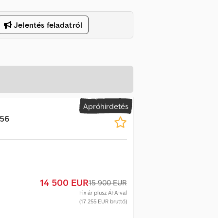
Jelentés feladatról
Apróhirdetés
356
14 500 EUR
15 900 EUR
Fix ár plusz ÁFA-val
(17 255 EUR bruttó)