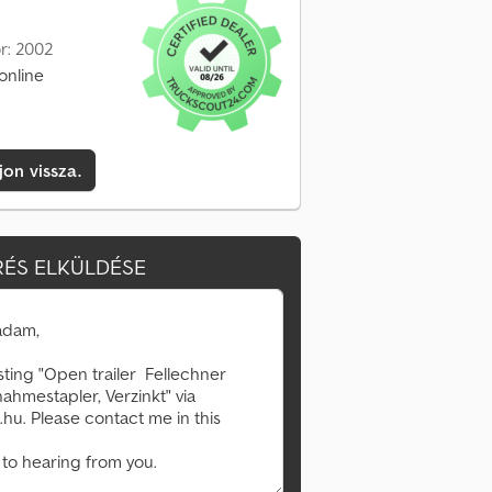
r: 2002
online
jon vissza.
ÉS ELKÜLDÉSE