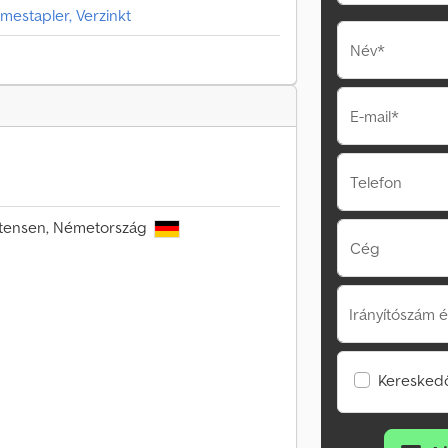
mestapler, Verzinkt
Név*
E-mail*
Telefon
Sittensen, Németország
Cég
Irányítószám é
Kereskedő