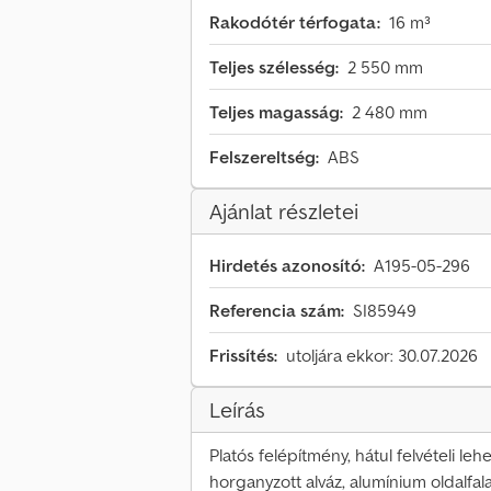
Rakodótér térfogata:
16 m³
Teljes szélesség:
2 550 mm
Teljes magasság:
2 480 mm
Felszereltség:
ABS
Ajánlat részletei
Hirdetés azonosító:
A195-05-296
Referencia szám:
SI85949
Frissítés:
utoljára ekkor: 30.07.2026
Leírás
Platós felépítmény, hátul felvételi le
horganyzott alváz, alumínium oldalfal