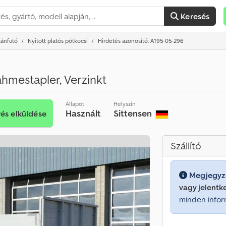
Keresés
tánfutó
Nyitott platós pótkocsi
Hirdetés azonosító: A195-05-296
ahmestapler, Verzinkt
Állapot
Helyszín
Használt
Sittensen
rés elküldése
Szállító
Megjegyz
vagy jelentk
minden infor