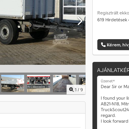
Regisztrált ekko
619 Hirdetések 
Kérem, hív
AJÁNLATKÉR
Üzenet*
1
/
9