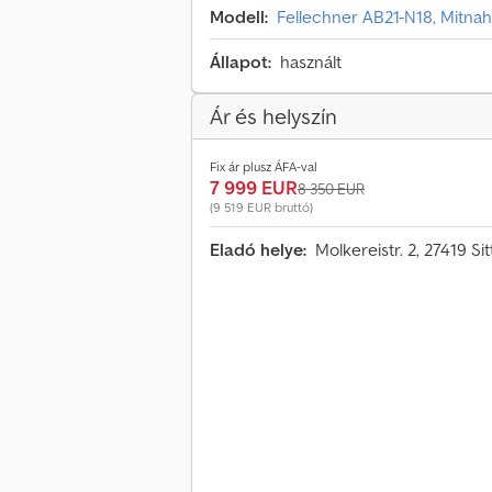
Modell:
Fellechner AB21-N18, Mitnah
Állapot:
használt
Ár és helyszín
Fix ár plusz ÁFA-val
7 999 EUR
8 350 EUR
(9 519 EUR bruttó)
Eladó helye:
Molkereistr. 2, 27419 