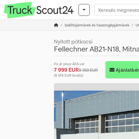
Szállítójárművek és haszongépjárművek
U
Nyitott pótkocsi
Fellechner AB21-N18, Mitn
Fix ár plusz ÁFA-val
7 999 EUR
Ajánlatké
8 350 EUR
(9 519 EUR bruttó)