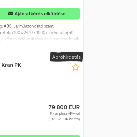
Ajánlatkérés elküldése
ég:
ABS
, Járműazonosító szám:
retek: 7100 x 2470 x 1000 mm Vonófej 40
a köztes értékesítések és a nyomdai hibák
ő érvényű a vásárlási szerződésben foglalt
en adunk ajánlatot partnervállalkozásaink
Apróhirdetés
esek.
 Kran PK
79 800 EUR
Fix ár plusz ÁFA-val
(94 962 EUR bruttó)