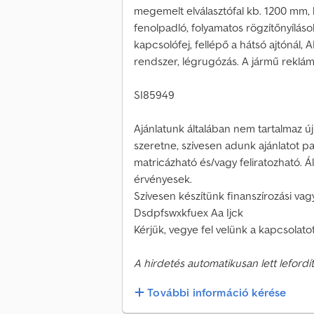
megemelt elválasztófal kb. 1200 mm, 
fenolpadló, folyamatos rögzítőnyílás
kapcsolófej, fellépő a hátsó ajtónál, 
rendszer, légrugózás. A jármű reklám
SI85949
Ajánlatunk általában nem tartalmaz ú
szeretne, szívesen adunk ajánlatot 
matricázható és/vagy feliratozható. Álta
érvényesek.
Szívesen készítünk finanszírozási vag
Dsdpfswxkfuex Aa Ijck
Kérjük, vegye fel velünk a kapcsolatot
A hirdetés automatikusan lett lefordít
További információ kérése