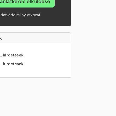
jánlatkérés elküldése
datvédelmi nyilatkozat
x
.. hirdetések
.. hirdetések