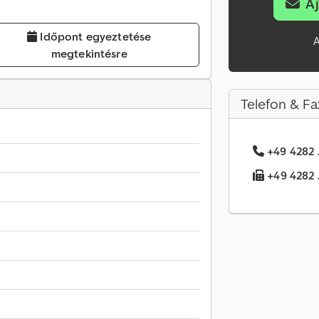
A
Időpont egyeztetése
A
megtekintésre
Telefon & Fa
+49 4282 .
+49 4282 .