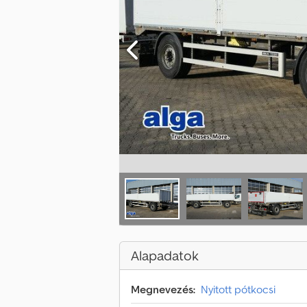
Alapadatok
Megnevezés:
Nyitott pótkocsi