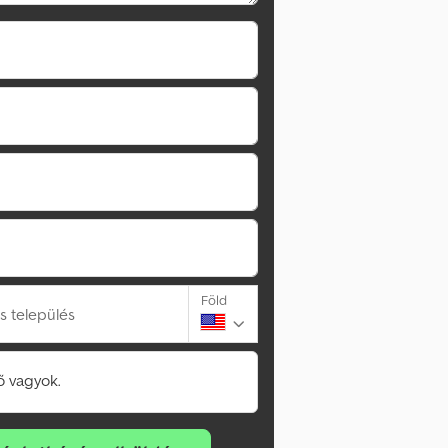
Föld
s település
 vagyok.