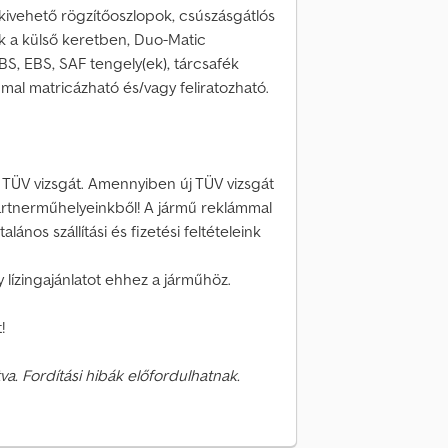
kivehető rögzítőoszlopok, csúszásgátlós
ok a külső keretben, Duo-Matic
ABS, EBS, SAF tengely(ek), tárcsafék
mal matricázható és/vagy feliratozható.
j TÜV vizsgát. Amennyiben új TÜV vizsgát
partnerműhelyeinkből! A jármű reklámmal
lános szállítási és fizetési feltételeink
y lízingajánlatot ehhez a járműhöz.
!
va. Fordítási hibák előfordulhatnak.