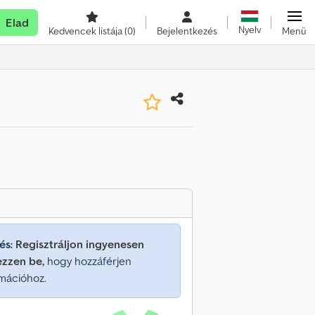
Elad
Nyelv
Kedvencek listája
(0)
Bejelentkezés
Menü
és:
Regisztráljon ingyenesen
ezzen be,
hogy hozzáférjen
mációhoz.