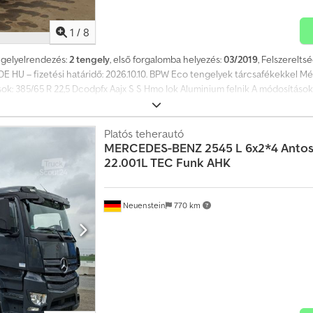
1
/
8
ngelyelrendezés:
2 tengely
, első forgalomba helyezés:
03/2019
, Felszerelts
 HU – fizetési határidő: 2026.10.10. BPW Eco tengelyek tárcsafékekkel Mé
385/65 R 22,5 Dcodpfx Aajx S S Hmo Iok Aluminium felnik A módosítások, 
sítására szolgál, és nem jelent garanciát a vásárlási jogi értelemben. A dönt
a az új műszaki vizsgát. Amennyiben új műszaki vizsgára van szükség, szíves
tó és/vagy feliratozható. Általános szállítási és fizetési feltételeink érvény
Platós teherautó
MERCEDES-BENZ
2545 L 6x2*4 Antos
22.001L TEC Funk AHK
Neuenstein
770 km