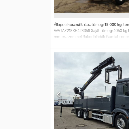
Állapot:
használt
, össztömeg:
18 000 kg
, te
VAVTAZ218KH428356 Saját tömeg: 4050 kg DE
mm-es szemmel Rakodóládák Gumiabroncsok: 
fenntartva. A leírás a jármű általános azono
leírás. Ajánlatunk általában nem tartalmazz
szolgáltatására! A járműre hirdetés ragasztha