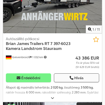
platform, elektromos csörlő, LED belső világítás, 3 db Race Ramps,
tolatókamera, 1 db, első tárolórekesz, hálózati csatlakozó,
ventilátor, 4 piros rögzítőszíj, vonófej zár, alumínium pótkerekek
védővel, támasztókerék... A csomag tartalmazza: ASR Race Ramps
kiegészítő rámpákat A csomag tartalmazza: vezeték nélküli
tolatókamerát A csomag tartalmazza: prémium tárolórekeszt A
1
/
11
csomag tartalmazza: hálózati csatlakozót A csomag tartalmazza:
szolár töltőpanelt A csomag tartalmazza: szolár ventilátort Dsdpfx
Autószállító pótkocsi
Aozq Exqeb Iskr Értékesítés telefonos megrendelésekkel, nyitva
Brian James Trailers
RT 7 397-6023
tartási idő: Hétfőtől péntekig 8:00–12:30 és 14:00–18:00 vagy
Kamera Landstrom Stauraum
bármikor az online áruházunkban a trailershop oldalon A tartalom
43 386 EUR
Grevenbroich
1 032 km
és a képek szerzői jogvédelem alatt állnak - logók, védjegyek
08/26 A kép és az adatok tájékoztató jellegűek, nem kötelező
Fix ár plusz ÁFA-val
(51 629 EUR bruttó)
érvényűek. Cikkszám: 397-6023-35-3-10-BVERSIONSPORT
Érdeklődni
Hívás
Állapot:
új
, maximális teherbírás:
2 020 kg
, össztömeg:
3 500 kg
,
raktér hossza:
6 000 mm
, rakodótér szélesség:
2 280 mm
, Gyártási
év:
2025
, ANHÄNGERWIRTZ – az Ön online átvételi piaca új
utánfutójához – erős márkák kínálatával várja Önt! Több mint 850