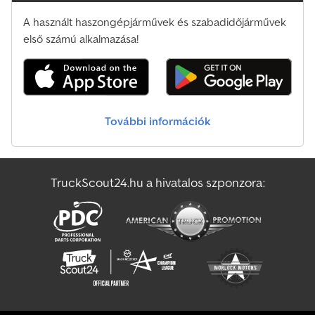
könnyűfém felnin, zárt fekete polikarbonát felépítmény, oldalsó
A használt haszongépjárművek és szabadidőjárművek
duplaszárnyas- és szervizajtók, Complight perforált alumínium
rácspadló, elektromosan lehajtható/megdönthető hátsó rámpa,
első számú alkalmazása!
elektromos csörlő, 3 db LED belső világítás, Race Ramps,
tolatókamera, elülső tárolórekesz, hálózati csatlakozás, szellőző, 4
db piros spanifer, vonófejzár, pótkerék könnyűfém felnin
védőburkolattal, támasztókerék… Modell 2025 Tartalmaz: - ASR
Race Ramps kiegészítő rámpákat - Egyszerű, vezeték nélküli
További információk
tolatókamerát - Prémium tárolóteret - Hálózati csatlakozást -
Napelemes akkumulátortöltőt - Napelemes szellőzőt Értékesítés,
telefonos megrendelésfelvétel nyitvatartási időben: H–P: 08:00–
12:30 és 14:00–18:00 vagy bármikor online üzletünkben, a
TruckScout24.hu a hivatalos szponzora:
trailershop-on keresztül Dsdpfxjyigfnj Ab Iekr A tartalom és képek
szerzői jogvédelem alatt állnak – logók védjegyoltalom 02/26 A
kép illusztráció, minden megadott adat tájékoztató jellegű.
Cikkszám: 397-6023-35-3-10-BVERSIONSPORTC