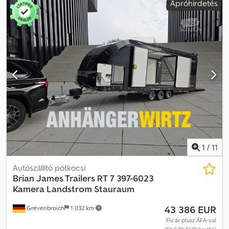
Apróhirdetés
új utánfutó raktáron Folyamatosan több mint 130 használt
utánfutó a trailershop kínálatában Dksdpfx Abezbrt Do Ier Nem
kötelező érvényű példaajánlat: Új BJT Race Transporter 7 397-
6023-35-3-10-B 600x228cm prémium tárolótér, kamera, hálózati
csatlakozás 230V, tridem, 3500kg Autószállító Race 7,
600x228x189cm, 3500kg tridem mélyített platós szállító ALKO
Bradley mélyített V-vázzal, 10" alumínium felnis abroncsokkal,
fekete színű zárt polikarbonát felépítmény, oldalsó dupla és
szervizajtók, Complight alumínium perforált csúszásgátlós padló,
elektromosan lehajtható és billenthető hátsó rámpa, elektromos
csörlő, 3 db LED belső világítás, Race Ramps, tolatókamera, első
tárolóhely, földelt hálózati csatlakozás, szellőző, 4 db piros rögzítő
heveder, vonófejzár, alumínium pótkerék burkolattal,
támaszkerék… 2025-ös modell Tartozékok: • ASR Race Ramps
1
/
11
kiegészítő rámpák • Egyszerű vezeték nélküli tolatókamera •
Prémium tárolótér • Hálózati csatlakozó • Napelemes akkutöltő •
Autószállító pótkocsi
Napelemes szellőztető Értékesítés, telefonos rendelésfelvétel –
Brian James Trailers
RT 7 397-6023
Nyitvatartás: Hétfő–Péntek: 08:00–12:30 és 14:00–18:00 vagy
Kamera Landstrom Stauraum
bármikor online áruházunkban a trailershop-on A tartalom és a
43 386 EUR
Grevenbroich
1 032 km
képek szerzői jogvédelem alatt állnak – logók védjegyoltalom
06/26 Az ábra és minden adat tájékoztató jellegű. Cikkszám: 397-
Fix ár plusz ÁFA-val