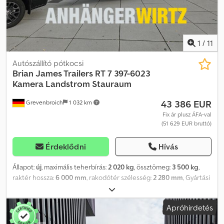
1
/
11
Autószállító pótkocsi
Brian James Trailers
RT 7 397-6023
Kamera Landstrom Stauraum
43 386 EUR
Grevenbroich
1 032 km
Fix ár plusz ÁFA-val
(51 629 EUR bruttó)
Érdeklődni
Hívás
Állapot:
új
, maximális teherbírás:
2 020 kg
, össztömeg:
3 500 kg
,
raktér hossza:
6 000 mm
, rakodótér szélesség:
2 280 mm
, Gyártási
év:
2025
, AZ ANHÄNGERWIRTZ, az online webáruház, ahol új
utánfutót vásárolhat, erős, megbízható márkák termékeit kínálja!
Apróhirdetés
Több mint 850 új utánfutó van raktáron. Több mint 130 használt
utánfutó állandóan elérhető a trailershop kínálatában. Nem