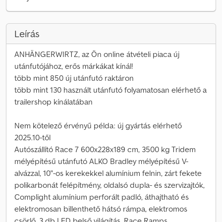
Leírás
ANHÄNGERWIRTZ, az Ön online átvételi piaca új
utánfutójához, erős márkákat kínál!
több mint 850 új utánfutó raktáron
több mint 130 használt utánfutó folyamatosan elérhető a
trailershop kínálatában
Nem kötelező érvényű példa: új gyártás elérhető
2025.10-től
Autószállító Race 7 600x228x189 cm, 3500 kg Tridem
mélyépítésű utánfutó ALKO Bradley mélyépítésű V-
alvázzal, 10"-os kerekekkel alumínium felnin, zárt fekete
polikarbonát felépítmény, oldalsó dupla- és szervizajtók,
Complight alumínium perforált padló, áthajtható és
elektromosan billenthető hátsó rámpa, elektromos
csörlő, 3 db LED belső világítás, Race Ramps,