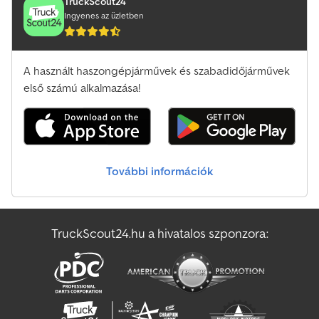
TruckScout24
Ingyenes az üzletben
A használt haszongépjárművek és szabadidőjárművek
első számú alkalmazása!
További információk
TruckScout24.hu a hivatalos szponzora: