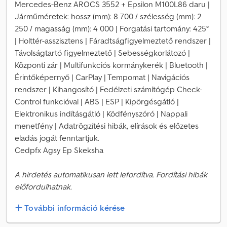
Mercedes-Benz AROCS 3552 + Epsilon M100L86 daru |
Járműméretek: hossz (mm): 8 700 / szélesség (mm): 2
250 / magasság (mm): 4 000 | Forgatási tartomány: 425°
| Holttér-asszisztens | Fáradtságfigyelmeztető rendszer |
Távolságtartó figyelmeztető | Sebességkorlátozó |
Központi zár | Multifunkciós kormánykerék | Bluetooth |
Érintőképernyő | CarPlay | Tempomat | Navigációs
rendszer | Kihangosító | Fedélzeti számítógép Check-
Control funkcióval | ABS | ESP | Kipörgésgátló |
Elektronikus indításgátló | Ködfényszóró | Nappali
menetfény | Adatrögzítési hibák, elírások és előzetes
eladás jogát fenntartjuk.
Cedpfx Agsy Ep Skeksha
A hirdetés automatikusan lett lefordítva. Fordítási hibák
előfordulhatnak.
További információ kérése