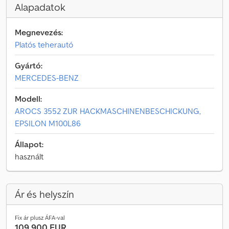
Alapadatok
Megnevezés:
Platós teherautó
Gyártó:
MERCEDES-BENZ
Modell:
AROCS 3552 ZUR HACKMASCHINENBESCHICKUNG,
EPSILON M100L86
Állapot:
használt
Ár és helyszín
Fix ár plusz ÁFA-val
109 900 EUR