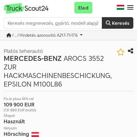
Elad
Keresés
/ ... / Hirdetés azonosító: A217-71-176
Platós teherautó
MERCEDES-BENZ
AROCS 3552
ZUR
HACKMASCHINENBESCHICKUNG,
EPSILON M100L86
Fix ár plusz ÁFA-val
109 900 EUR
(131 880 EUR bruttó)
Állapot
Használt
Helyszín
Hörsching