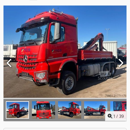
1
/
39