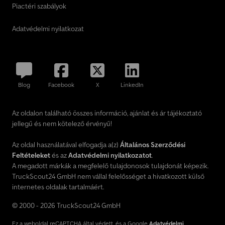
Piactéri szabályok
Adatvédelmi nyilatkozat
Blog
Facebook
X
LinkedIn
Az oldalon található összes információ, ajánlat és ár tájékoztató
jellegű és nem kötelező érvényű!
Az oldal használatával elfogadja a(z)
Általános Szerződési
Feltételeket
és az
Adatvédelmi nyilatkozatot
.
A megadott márkák a megfelelő tulajdonosok tulajdonát képezik.
TruckScout24 GmbH nem vállal felelősséget a hivatkozott külső
internetes oldalak tartalmáért.
© 2000 - 2026 TruckScout24 GmbH
Ez a weboldal reCAPTCHA által védett, és a Google
Adatvédelmi