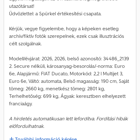
utazótársat!
Üdvözlettel: a Spürkel értékesítési csapata.
Kérjük, vegye figyelembe, hogy a képeken esetleg
archív/fiktív fotók szerepelnek, ezek csak illusztrációs
célt szolgálnak.
Modell/évjárat: 2026, 2026, belső azonosító: 34486_2139
2. Secure nélküli, károsanyag-besorolás/-norma: Euro
6e, Alapjármű: FIAT Ducato, Motorkód: 2,2 l Multijet 3,
Euro 6e, Váltó: automata, Belső magasság: 190 cm, Saját
tömeg: 2660 kg, menetkész tömeg: 2801 kg,
Terhelhetőség: 699 kg, Ágyak: keresztben elhelyezett
franciaágy.
A hirdetés automatikusan lett lefordítva. Fordítási hibák
előfordulhatnak.
További információ kérése