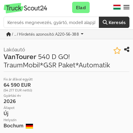
Elad
Keresés
/ ... / Hirdetés azonosító: A220-56-388
Lakóautó
VanTourer
540 D GO!
TraumMobil*GSR Paket*Automatik
Fix ár áfával együtt
64 590 EUR
(54 277 EUR nettó)
Gyártási év
2026
Állapot
Új
Helyszín
Bochum