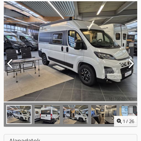
1
/
26
Alapadatok