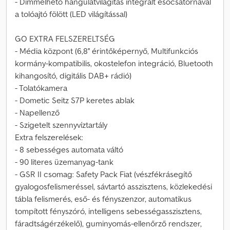
- Dimmelhető hangulatvilágítás integrált esőcsatornával
a tolóajtó fölött (LED világítással)
GO EXTRA FELSZERELTSÉG
- Média központ (6,8'' érintőképernyő, Multifunkciós
kormány-kompatibilis, okostelefon integráció, Bluetooth
kihangosító, digitális DAB+ rádió)
- Tolatókamera
- Dometic Seitz S7P keretes ablak
- Napellenző
- Szigetelt szennyvíztartály
Extra felszerelések:
- 8 sebességes automata váltó
- 90 literes üzemanyag-tank
- GSR II csomag: Safety Pack Fiat (vészfékrásegítő
gyalogosfelismeréssel, sávtartó asszisztens, közlekedési
tábla felismerés, eső- és fényszenzor, automatikus
tompított fényszóró, intelligens sebességasszisztens,
fáradtságérzékelő), guminyomás-ellenőrző rendszer,