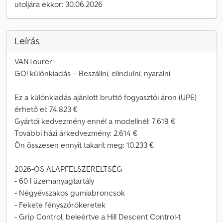
utoljára ekkor: 30.06.2026
Leírás
VANTourer
GO! különkiadás – Beszállni, elindulni, nyaralni.
Ez a különkiadás ajánlott bruttó fogyasztói áron (UPE)
érhető el: 74.823 €
Gyártói kedvezmény ennél a modellnél: 7.619 €
További házi árkedvezmény: 2.614 €
Ön összesen ennyit takarít meg: 10.233 €
2026-OS ALAPFELSZERELTSÉG
- 60 l üzemanyagtartály
- Négyévszakos gumiabroncsok
- Fekete fényszórókeretek
- Grip Control, beleértve a Hill Descent Control-t