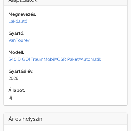
Megnevezés:
Lakóautó
Gyártó:
VanTourer
Modell:
540 D GO! TraumMobil*GSR Paket*Automatik
Gyártási év:
2026
Állapot:
új
Ár és helyszín