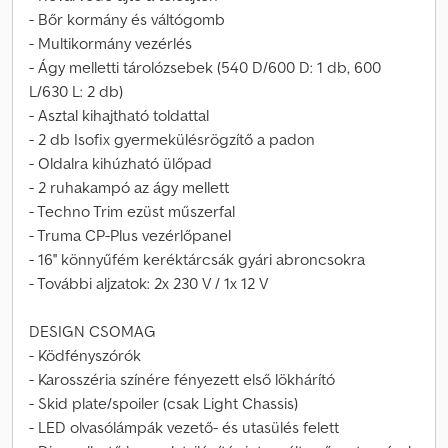
- Bőr kormány és váltógomb
- Multikormány vezérlés
- Ágy melletti tárolózsebek (540 D/600 D: 1 db, 600
L/630 L: 2 db)
- Asztal kihajtható toldattal
- 2 db Isofix gyermekülésrögzítő a padon
- Oldalra kihúzható ülőpad
- 2 ruhakampó az ágy mellett
- Techno Trim ezüst műszerfal
- Truma CP-Plus vezérlőpanel
- 16'' könnyűfém keréktárcsák gyári abroncsokra
- További aljzatok: 2x 230 V / 1x 12 V
DESIGN CSOMAG
- Ködfényszórók
- Karosszéria színére fényezett első lökhárító
- Skid plate/spoiler (csak Light Chassis)
- LED olvasólámpák vezető- és utasülés felett