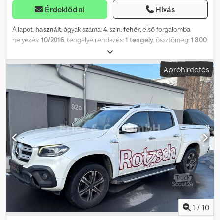
Érdeklődni
Hívás
Állapot:
használt
, ágyak száma:
4
, szín:
fehér
, első forgalomba
helyezés:
10/2016
, tengelyelrendezés:
1 tengely
, össztömeg:
1 800
kg
, Felszereltség:
volt balesete
, Nagyon elegáns LMC ViVo 490E
klímaberendezéssel CSAK A KÉSZLET EREJÉIG! CSAK SEESENI
Apróhirdetés
TELEPHELYÜNKÖN! Első forgalomba helyezés: 2016/10
Megengedett össztömeg: 1.800 kg Tengelyek száma: 1
Fekvőhelyek száma: 4 Felszereltség: - Függönyök a belső térben -
Nagyon megkímélt állapot - Kör alakú ülőcsoport, átalakítható
fekvőhellyé - 2 egyszemélyes ágy, összetolható - Belső világítás -
Tárolórekeszek - Sérült tetőablakok - Víztartály/edény -
Gáztűzhely és mosogató - Hűtőszekrény - WC - Melegvíz -
Klímaberendezés - TRUMA - fűtés - Ráfutásgátló vonófej - 100
km/h engedély - Napellenző - Mover Cedpfxsthlugj Aa Tjrf -
Kerékpártartó *A sérüléseket a fotók mutatják Minden adat
tájékoztató jellegű, garancia nélkül. A kívánt utánfutót nálunk
kényelmesen finanszírozhatja. Árrés adózás § 25a UStG szerint, az
ÁFA nem visszaigényelhető.
1
/
10