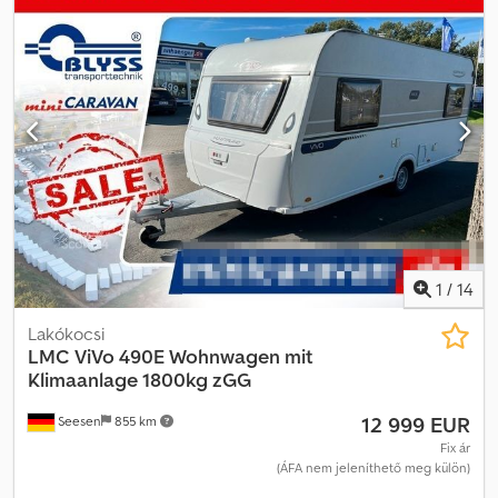
1
/
14
Lakókocsi
LMC
ViVo 490E Wohnwagen mit
Klimaanlage 1800kg zGG
12 999 EUR
Seesen
855 km
Fix ár
(ÁFA nem jeleníthető meg külön)