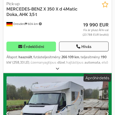
Pick-up
MERCEDES-BENZ
X 350 X d 4Matic
Doka, AHK 3,5 t
19 990 EUR
Dresden
604 km
Fix ár plusz ÁFA-val
(23 788 EUR bruttó)
Érdeklődni
Hívás
Állapot:
használt
, futásteljesítmény:
266 109 km
, teljesítmény:
190
kW (258,33 LE)
, üzemanyagtípus:
dízel
, hajtástípus:
automata
, első
forgalomba helyezés:
08/2019
, szín:
fehér
, ülések száma:
5
,
Felszereltség:
ABS, elektronikus stabilitásprogram (ESP),
Apróhirdetés
koromszűrő, központi zár, légkondicionálás, összkerékhajtás
, *
Németországi jármű, első tulajdonostól * Műszaki vizsga lejárt,
kormánymű szivárog * Vonóhorog, 3.500 kg * V6-os motor, 2987
cm³ * Összkerékhajtás * Tolatókamera * Szívesen küldök videót
WhatsApp-on keresztül * WhatsApp elérhetőség: * Lengyel
kapcsolattartó: ????? ????? * Az értékesítés ügyfél-megbízásból
történik, garancia nélkül. Az adatok tájékoztató jellegűek, az