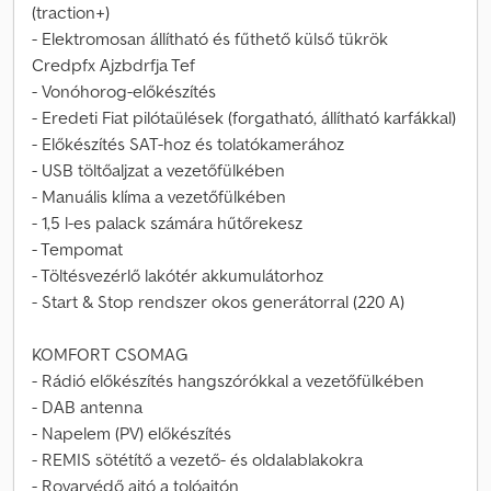
(traction+)
- Elektromosan állítható és fűthető külső tükrök
Credpfx Ajzbdrfja Tef
- Vonóhorog-előkészítés
- Eredeti Fiat pilótaülések (forgatható, állítható karfákkal)
- Előkészítés SAT-hoz és tolatókamerához
- USB töltőaljzat a vezetőfülkében
- Manuális klíma a vezetőfülkében
- 1,5 l-es palack számára hűtőrekesz
- Tempomat
- Töltésvezérlő lakótér akkumulátorhoz
- Start & Stop rendszer okos generátorral (220 A)
KOMFORT CSOMAG
- Rádió előkészítés hangszórókkal a vezetőfülkében
- DAB antenna
- Napelem (PV) előkészítés
- REMIS sötétítő a vezető- és oldalablakokra
- Rovarvédő ajtó a tolóajtón