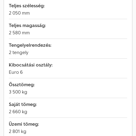
Teljes szélesség:
2 050 mm
Teljes magasság:
2 580 mm
Tengelyelrendezés:
2 tengely
Kibocsátási osztály:
Euro 6
Össztömeg:
3 500 kg
Saját tömeg:
2 660 kg
Üzemi tömeg:
2 801 kg