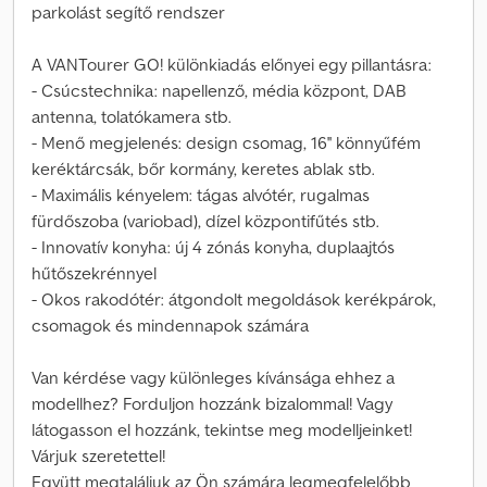
parkolást segítő rendszer
A VANTourer GO! különkiadás előnyei egy pillantásra:
- Csúcstechnika: napellenző, média központ, DAB
antenna, tolatókamera stb.
- Menő megjelenés: design csomag, 16'' könnyűfém
keréktárcsák, bőr kormány, keretes ablak stb.
- Maximális kényelem: tágas alvótér, rugalmas
fürdőszoba (variobad), dízel központifűtés stb.
- Innovatív konyha: új 4 zónás konyha, duplaajtós
hűtőszekrénnyel
- Okos rakodótér: átgondolt megoldások kerékpárok,
csomagok és mindennapok számára
Van kérdése vagy különleges kívánsága ehhez a
modellhez? Forduljon hozzánk bizalommal! Vagy
látogasson el hozzánk, tekintse meg modelljeinket!
Várjuk szeretettel!
Együtt megtaláljuk az Ön számára legmegfelelőbb