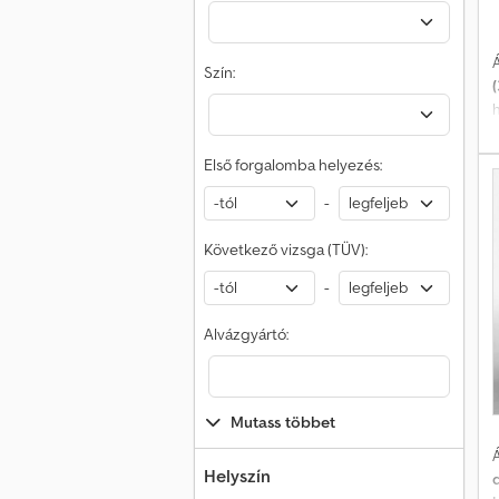
Á
Szín:
(
Első forgalomba helyezés:
-
Következő vizsga (TÜV):
-
Alvázgyártó:
g
Mutass többet
Á
1
Helyszín
d