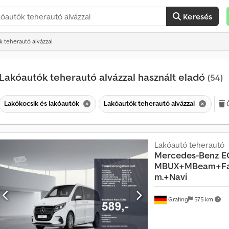
Keresés
k teherautó alvázzal
Lakóautók teherautó alvázzal használt eladó
(54)
Lakókocsik és lakóautók
Lakóautók teherautó alvázzal
Lakóautó teherautó
Mercedes-Benz
E
MBUX+MBeam+Fah
m.+Navi
Grafing
575 km