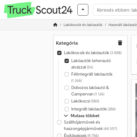
Lakókocsik és lakóautók
Használt lakóautó
Kategória
Lakókocsik és lakóautók
(3 698)
Lakóautók teherautó
alvázzal
(54)
Félintegrált lakóautók
(1 246)
Dobozos lakóautó &
Campervan
(1 124)
Lakókocsi
(580)
Integrált lakóautók
(266)
Mutass többet
Szállítójárművek és
haszongépjárművek
(46 557)
Építőgépek
(9 756)