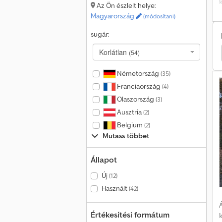
Az Ön észlelt helye:
R
Magyarország
(módosítani)
S
sugár:
Korlátlan
(54)
es
Fuso Autódaru
Fuso Alváz
Fuso Billenős
Németország
(35)
e
é
Franciaország
(4)
t
Olaszország
(3)
é
Ausztria
(2)
Belgium
(2)
Mutass többet
C
Állapot
Új
(12)
Használt
(42)
1
Á
Értékesítési formátum