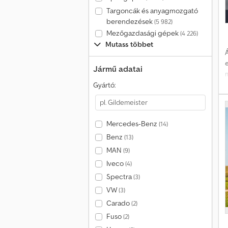
Targoncák és anyagmozgató
berendezések
(5 982)
Mezőgazdasági gépek
(4 226)
Mutass többet
Á
Jármű adatai
Gyártó:
Mercedes-Benz
(14)
Benz
(13)
MAN
(9)
Iveco
(4)
Spectra
(3)
VW
(3)
n
Carado
(2)
Fuso
(2)