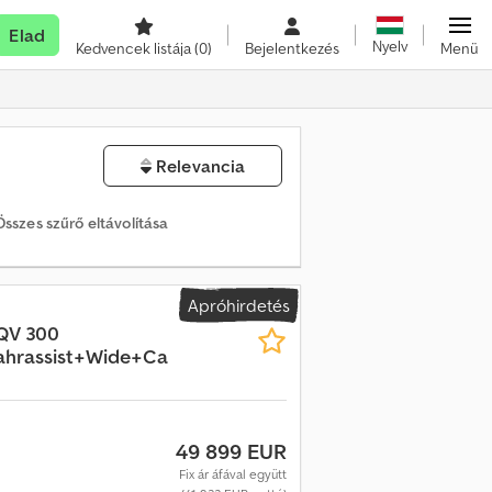
Elad
Nyelv
Kedvencek listája
(0)
Bejelentkezés
Menü
Relevancia
Összes szűrő eltávolítása
Apróhirdetés
QV 300
rassist+Wide+Ca
49 899 EUR
Fix ár áfával együtt