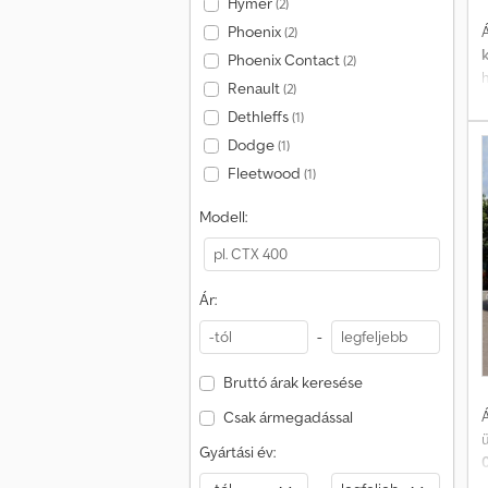
Hymer
(2)
K
Á
Phoenix
(2)
f
Phoenix Contact
(2)
Renault
(2)
Dethleffs
(1)
v
Dodge
F
(1)
f
f
Fleetwood
(1)
Ü
d
Modell:
Ár:
-
Bruttó árak keresése
d
Á
Csak ármegadással
Gyártási év:
a