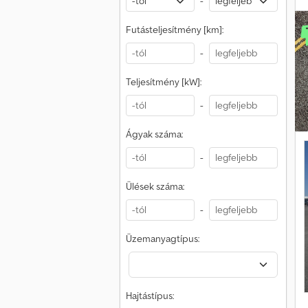
-
ö
V
Futásteljesítmény [km]:
l
-
Teljesítmény [kW]:
3
-
C
Ágyak száma:
2
-
k
Ülések száma:
-
Üzemanyagtípus:
Hajtástípus:
m