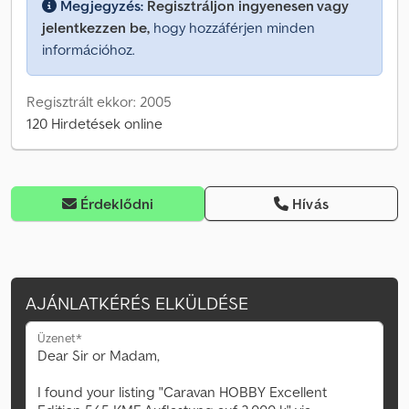
Megjegyzés:
Regisztráljon ingyenesen vagy
jelentkezzen be,
hogy hozzáférjen minden
információhoz.
Regisztrált ekkor: 2005
120 Hirdetések online
Érdeklődni
Hívás
AJÁNLATKÉRÉS ELKÜLDÉSE
Üzenet*