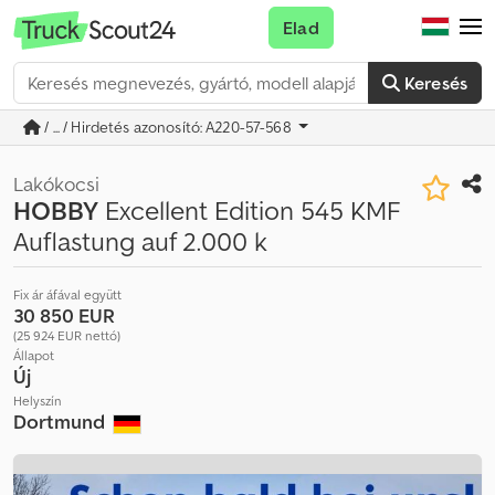
Elad
Keresés
/ ... / Hirdetés azonosító: A220-57-568
Lakókocsi
HOBBY
Excellent Edition 545 KMF
Auflastung auf 2.000 k
Fix ár áfával együtt
30 850 EUR
(25 924 EUR nettó)
Állapot
Új
Helyszín
Dortmund