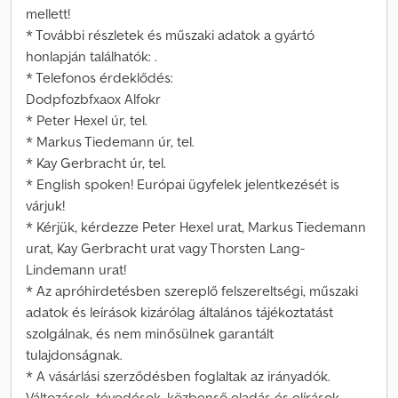
mellett!
* További részletek és műszaki adatok a gyártó
honlapján találhatók: .
* Telefonos érdeklődés:
Dodpfozbfxaox Alfokr
* Peter Hexel úr, tel.
* Markus Tiedemann úr, tel.
* Kay Gerbracht úr, tel.
* English spoken! Európai ügyfelek jelentkezését is
várjuk!
* Kérjük, kérdezze Peter Hexel urat, Markus Tiedemann
urat, Kay Gerbracht urat vagy Thorsten Lang-
Lindemann urat!
* Az apróhirdetésben szereplő felszereltségi, műszaki
adatok és leírások kizárólag általános tájékoztatást
szolgálnak, és nem minősülnek garantált
tulajdonságnak.
* A vásárlási szerződésben foglaltak az irányadók.
Változások, tévedések, közbenső eladás és elírások