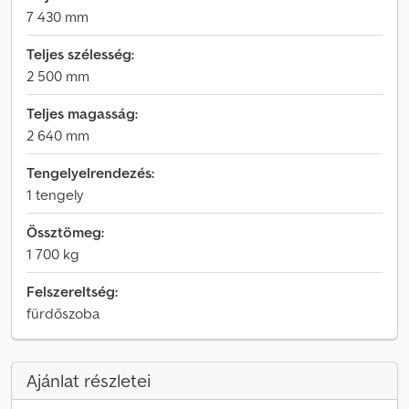
7 430 mm
Teljes szélesség:
2 500 mm
Teljes magasság:
2 640 mm
Tengelyelrendezés:
1 tengely
Össztömeg:
1 700 kg
Felszereltség:
fürdőszoba
Ajánlat részletei