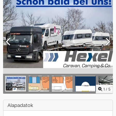
1
/
5
Alapadatok