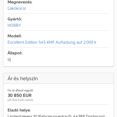
Megnevezés:
Lakókocsi
Gyártó:
HOBBY
Modell:
Excellent Edition 545 KMF Auflastung auf 2.000 k
Állapot:
új
Ár és helyszín
Fix ár áfával együtt
30 850 EUR
(25 924 EUR nettó)
Eladó helye:
Lindentalweg 10 (Fahrzeugverkauf), 44388 Dortmund,