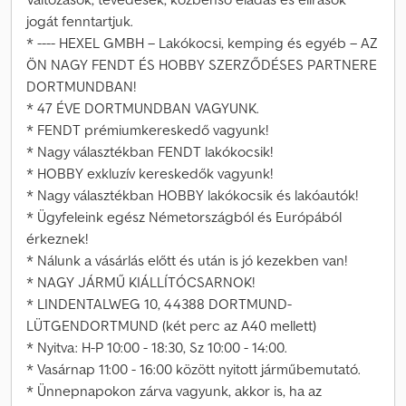
jogát fenntartjuk.
* ---- HEXEL GMBH – Lakókocsi, kemping és egyéb – AZ
ÖN NAGY FENDT ÉS HOBBY SZERZŐDÉSES PARTNERE
DORTMUNDBAN!
* 47 ÉVE DORTMUNDBAN VAGYUNK.
* FENDT prémiumkereskedő vagyunk!
* Nagy választékban FENDT lakókocsik!
* HOBBY exkluzív kereskedők vagyunk!
* Nagy választékban HOBBY lakókocsik és lakóautók!
* Ügyfeleink egész Németországból és Európából
érkeznek!
* Nálunk a vásárlás előtt és után is jó kezekben van!
* NAGY JÁRMŰ KIÁLLÍTÓCSARNOK!
* LINDENTALWEG 10, 44388 DORTMUND-
LÜTGENDORTMUND (két perc az A40 mellett)
* Nyitva: H-P 10:00 - 18:30, Sz 10:00 - 14:00.
* Vasárnap 11:00 - 16:00 között nyitott járműbemutató.
* Ünnepnapokon zárva vagyunk, akkor is, ha az