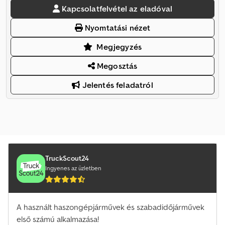
Kapcsolatfelvétel az eladóval
Nyomtatási nézet
Megjegyzés
Megosztás
Jelentés feladatról
TruckScout24
Ingyenes az üzletben
A használt haszongépjárművek és szabadidőjárművek
első számú alkalmazása!