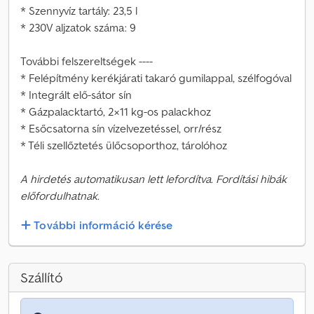
* Szennyvíz tartály: 23,5 l
* 230V aljzatok száma: 9
További felszereltségek ----
* Felépítmény kerékjárati takaró gumilappal, szélfogóval
* Integrált elő-sátor sín
* Gázpalacktartó, 2×11 kg-os palackhoz
* Esőcsatorna sín vízelvezetéssel, orr/rész
* Téli szellőztetés ülőcsoporthoz, tárolóhoz
A hirdetés automatikusan lett lefordítva. Fordítási hibák
előfordulhatnak.
További információ kérése
Szállító