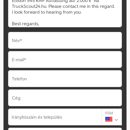
Név*
E-mail*
Telefon
Cég
Föld
Irányítószám és település