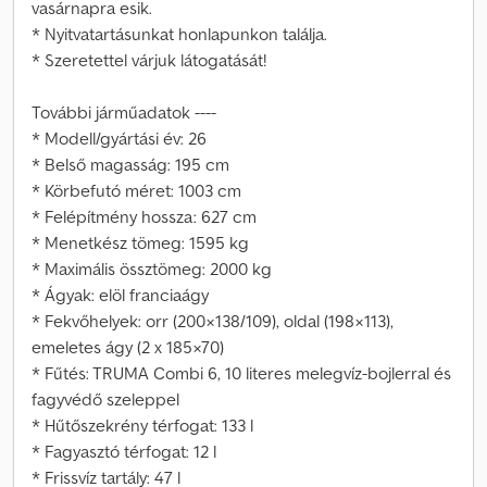
vasárnapra esik.
* Nyitvatartásunkat honlapunkon találja.
* Szeretettel várjuk látogatását!
További járműadatok ----
* Modell/gyártási év: 26
* Belső magasság: 195 cm
* Körbefutó méret: 1003 cm
* Felépítmény hossza: 627 cm
* Menetkész tömeg: 1595 kg
* Maximális össztömeg: 2000 kg
* Ágyak: elöl franciaágy
* Fekvőhelyek: orr (200×138/109), oldal (198×113),
emeletes ágy (2 x 185×70)
* Fűtés: TRUMA Combi 6, 10 literes melegvíz-bojlerral és
fagyvédő szeleppel
* Hűtőszekrény térfogat: 133 l
* Fagyasztó térfogat: 12 l
* Frissvíz tartály: 47 l