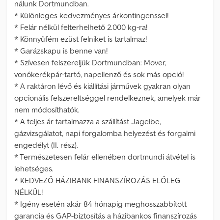
nálunk Dortmundban.
* Különleges kedvezményes árkontingenssel!
* Felár nélkül felterhelhető 2.000 kg-ra!
* Könnyűfém ezüst felniket is tartalmaz!
* Garázskapu is benne van!
* Szívesen felszereljük Dortmundban: Mover,
vonókerékpár-tartó, napellenző és sok más opció!
* A raktáron lévő és kiállítási járművek gyakran olyan
opcionális felszereltséggel rendelkeznek, amelyek már
nem módosíthatók.
* A teljes ár tartalmazza a szállítást Jagelbe,
gázvizsgálatot, napi forgalomba helyezést és forgalmi
engedélyt (II. rész).
* Természetesen felár ellenében dortmundi átvétel is
lehetséges.
* KEDVEZŐ HÁZIBANK FINANSZÍROZÁS ELŐLEG
NÉLKÜL!
* Igény esetén akár 84 hónapig meghosszabbított
garancia és GAP-biztosítás a házibankos finanszírozás