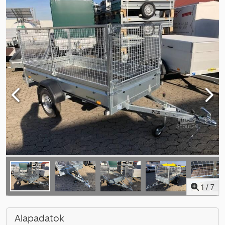
1
/
7
Alapadatok