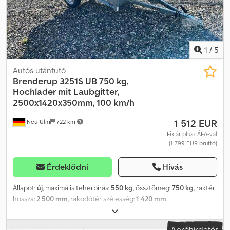
1
/
5
Autós utánfutó
Brenderup
3251S UB 750 kg,
Hochlader mit Laubgitter,
2500x1420x350mm, 100 km/h
1 512 EUR
Neu-Ulm
722 km
Fix ár plusz ÁFA-val
(1 799 EUR bruttó)
Érdeklődni
Hívás
Állapot:
új
, maximális teherbírás:
550 kg
, össztömeg:
750 kg
, raktér
hossza:
2 500 mm
, rakodótér szélesség:
1 420 mm
,
raktérmagasság:
850 mm
, rakodótér térfogata:
3,2 m³
, szín:
egyéb
,
építési magasság:
1 460 mm
, munkaszélesség:
1 490 mm
, Gyártó:
Apróhirdetés