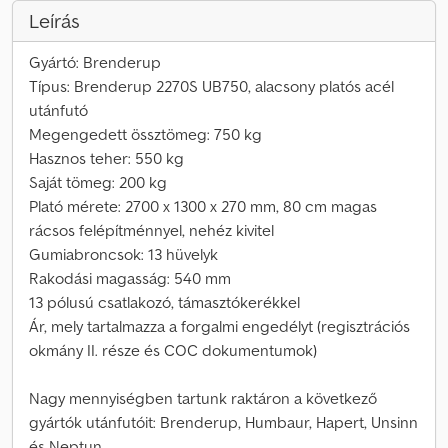
Leírás
Gyártó: Brenderup
Típus: Brenderup 2270S UB750, alacsony platós acél
utánfutó
Megengedett össztömeg: 750 kg
Hasznos teher: 550 kg
Saját tömeg: 200 kg
Plató mérete: 2700 x 1300 x 270 mm, 80 cm magas
rácsos felépítménnyel, nehéz kivitel
Gumiabroncsok: 13 hüvelyk
Rakodási magasság: 540 mm
13 pólusú csatlakozó, támasztókerékkel
Ár, mely tartalmazza a forgalmi engedélyt (regisztrációs
okmány II. része és COC dokumentumok)
Nagy mennyiségben tartunk raktáron a következő
gyártók utánfutóit: Brenderup, Humbaur, Hapert, Unsinn
és Neptun.