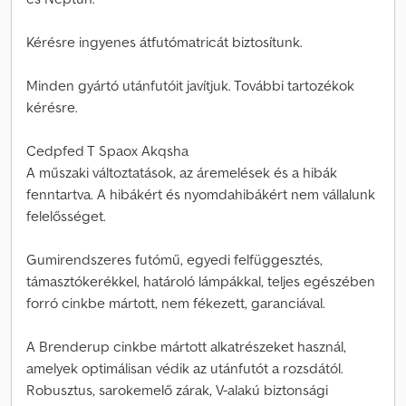
Kérésre ingyenes átfutómatricát biztosítunk.
Minden gyártó utánfutóit javítjuk. További tartozékok
kérésre.
Cedpfed T Spaox Akqsha
A műszaki változtatások, az áremelések és a hibák
fenntartva. A hibákért és nyomdahibákért nem vállalunk
felelősséget.
Gumirendszeres futómű, egyedi felfüggesztés,
támasztókerékkel, határoló lámpákkal, teljes egészében
forró cinkbe mártott, nem fékezett, garanciával.
A Brenderup cinkbe mártott alkatrészeket használ,
amelyek optimálisan védik az utánfutót a rozsdától.
Robusztus, sarokemelő zárak, V-alakú biztonsági