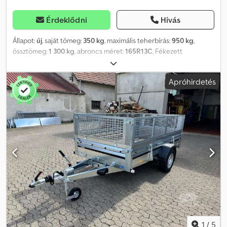
Érdeklődni
Hívás
Állapot:
új
, saját tömeg:
350 kg
, maximális teherbírás:
950 kg
,
össztömeg:
1 300 kg
, abroncs méret:
165R13C
, Fékezett
személygépkocsi-utánfutó rácsos oldalfelépítménnyel és 100
km/h-s engedéllyel a STEMA utánfutógyártótól, SyStema ST O2
Apróhirdetés
13-30-15.1 típus. Egy dobozos utánfutó felépítménnyel, amely
ideális magáncélú szállításhoz vagy ipari felhasználásra. Chjdpfsq A
Uk Dsx Akqja A hullámos rácsos oldalfelépítménnyel könnyedén
szállítható kerti hulladék, tűzifa vagy lomtalanítási anyag. A
levehető oldalfalaknak köszönhetően akár 3 motorkerékpár is
egyszerűen szállítható. Alapfelszereltségként az acél utánfutó 100
km/h-s jóváhagyással, horganyzott rácsos felépítménnyel, elülső
és hátsó lehajtható ajtókkal, támasztókerékkel, nyolc
rögzítőszemmel, magas minőségű zárakkal, galvalum horganyzott,
levehető oldalfalakkal és V vontatórúddal rendelkezik. Ez az
utánfutó többféle változatban is rendelhető, például ponyvás vagy
nyitott kivitelben. Személygépkocsi-utánfutó tartozékokat is
kínálunk, mint felépítmény magasítás, magas ponyva, lapos ponyva,
vonórúd doboz és hátsó támaszok, hálók, felhajtósín, állósín,
1
/
5