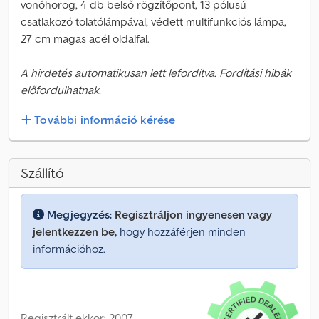
vonóhorog, 4 db belső rögzítőpont, 13 pólusú
csatlakozó tolatólámpával, védett multifunkciós lámpa,
27 cm magas acél oldalfal.
A hirdetés automatikusan lett lefordítva. Fordítási hibák
előfordulhatnak.
További információ kérése
Szállító
Megjegyzés:
Regisztráljon ingyenesen vagy
jelentkezzen be,
hogy hozzáférjen minden
információhoz.
Regisztrált ekkor: 2007