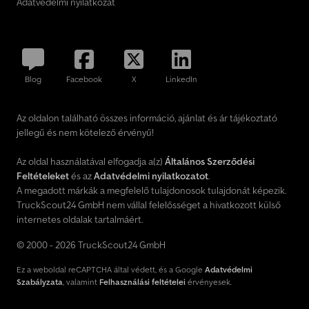
Adatvédelmi nyilatkozat
Blog
Facebook
X
LinkedIn
Az oldalon található összes információ, ajánlat és ár tájékoztató
jellegű és nem kötelező érvényű!
Az oldal használatával elfogadja a(z)
Általános Szerződési
Feltételeket
és az
Adatvédelmi nyilatkozatot
.
A megadott márkák a megfelelő tulajdonosok tulajdonát képezik.
TruckScout24 GmbH nem vállal felelősséget a hivatkozott külső
internetes oldalak tartalmáért.
© 2000 - 2026 TruckScout24 GmbH
Ez a weboldal reCAPTCHA által védett, és a Google
Adatvédelmi
Szabályzata
, valamint
Felhasználási feltételei
érvényesek.