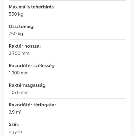
Maximális teherbírás:
550 kg
Össztömeg:
750 kg
Raktér hossza:
2 700 mm
Rakodótér szélesség:
1 300 mm
Raktérmagasság:
1 070 mm
Rakodótér térfogata:
3,9 m³
Szín:
egyéb