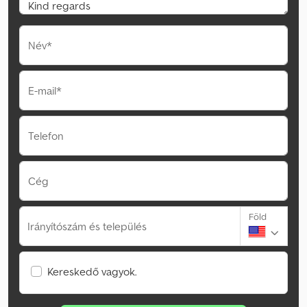
Név*
E-mail*
Telefon
Cég
Föld
Irányítószám és település
Kereskedő vagyok.