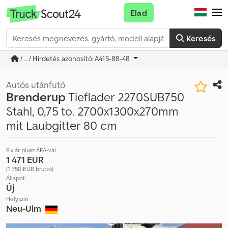
Elad
Keresés
/ ... / Hirdetés azonosító: A415-88-48
Autós utánfutó
Brenderup
Tieflader 2270SUB750
Stahl, 0,75 to. 2700x1300x270mm
mit Laubgitter 80 cm
Fix ár plusz ÁFA-val
1 471 EUR
(1 750 EUR bruttó)
Állapot
Új
Helyszín
Neu-Ulm