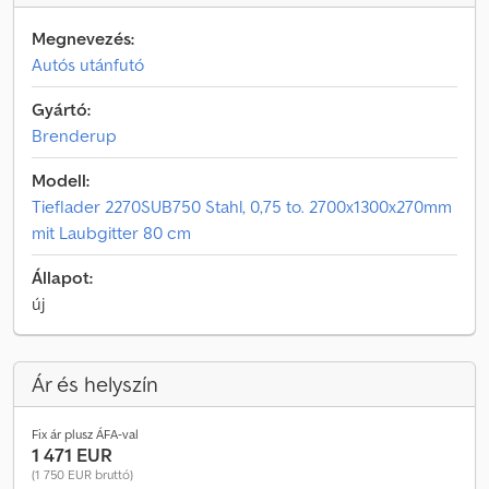
Megnevezés:
Autós utánfutó
Gyártó:
Brenderup
Modell:
Tieflader 2270SUB750 Stahl, 0,75 to. 2700x1300x270mm
mit Laubgitter 80 cm
Állapot:
új
Ár és helyszín
Fix ár plusz ÁFA-val
1 471 EUR
(1 750 EUR bruttó)