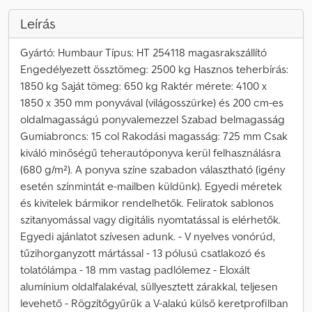
Leírás
Gyártó: Humbaur Típus: HT 254118 magasrakszállító
Engedélyezett össztömeg: 2500 kg Hasznos teherbírás:
1850 kg Saját tömeg: 650 kg Raktér mérete: 4100 x
1850 x 350 mm ponyvával (világosszürke) és 200 cm-es
oldalmagasságú ponyvalemezzel Szabad belmagasság
Gumiabroncs: 15 col Rakodási magasság: 725 mm Csak
kiváló minőségű teherautóponyva kerül felhasználásra
(680 g/m²). A ponyva színe szabadon választható (igény
esetén színmintát e-mailben küldünk). Egyedi méretek
és kivitelek bármikor rendelhetők. Feliratok sablonos
szitanyomással vagy digitális nyomtatással is elérhetők.
Egyedi ajánlatot szívesen adunk. - V nyelves vonórúd,
tűzihorganyzott mártással - 13 pólusú csatlakozó és
tolatólámpa - 18 mm vastag padlólemez - Eloxált
alumínium oldalfalakéval, süllyesztett zárakkal, teljesen
levehető - Rögzítőgyűrűk a V-alakú külső keretprofilban