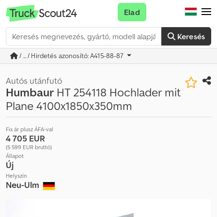
Elad
Keresés
/ ... / Hirdetés azonosító: A415-88-87
Autós utánfutó
Humbaur
HT 254118 Hochlader mit
Plane 4100x1850x350mm
Fix ár plusz ÁFA-val
4 705 EUR
(5 599 EUR bruttó)
Állapot
Új
Helyszín
Neu-Ulm