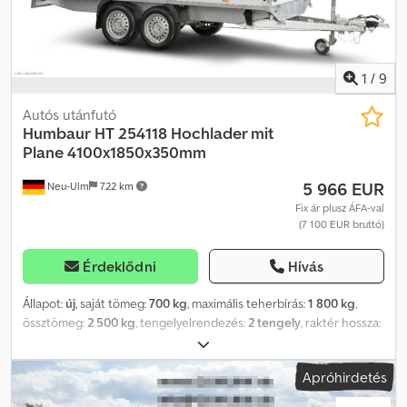
1
/
9
Autós utánfutó
Humbaur
HT 254118 Hochlader mit
Plane 4100x1850x350mm
5 966 EUR
Neu-Ulm
722 km
Fix ár plusz ÁFA-val
(7 100 EUR bruttó)
Érdeklődni
Hívás
Állapot:
új
, saját tömeg:
700 kg
, maximális teherbírás:
1 800 kg
,
össztömeg:
2 500 kg
, tengelyelrendezés:
2 tengely
, raktér hossza:
4 100 mm
, rakodótér szélesség:
1 850 mm
, raktérmagasság:
2 000
mm
, rakodótér térfogata:
15,6 m³
, szín:
egyéb
, építési magasság:
Apróhirdetés
2 800 mm
, munkaszélesség:
1 913 mm
, Gyártó: Humbaur Típus:
Felnyitható platós pótkocsi HT 254118 Megengedett össztömeg: