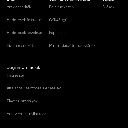
utánfutó raktáron! Pegasus Anhänger GmbH Am Sinnerhoop 17
Árak és tarifák
Bejelentkezés
Állások
58285 Gevelsberg Tel.: Fax:
Hirdetések feladása
GYIK/Súgó
Hirdetések kezelése
Kapcsolat
Bizalom pecsét
Minta adásvételi szerződés
Jogi információk
Impresszum
Általános Szerződési Feltételek
Piactéri szabályok
Adatvédelmi nyilatkozat