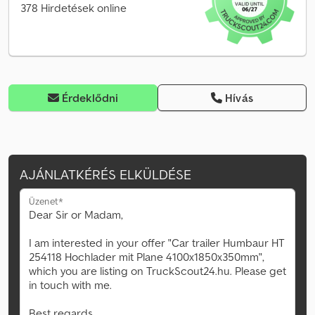
378 Hirdetések online
Érdeklődni
Hívás
AJÁNLATKÉRÉS ELKÜLDÉSE
Üzenet*