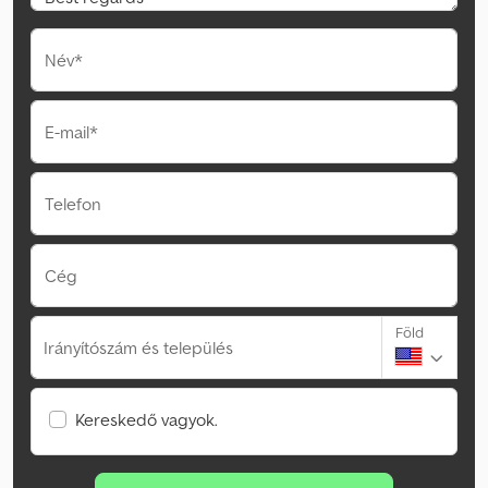
Név*
E-mail*
Telefon
Cég
Föld
Irányítószám és település
Kereskedő vagyok.