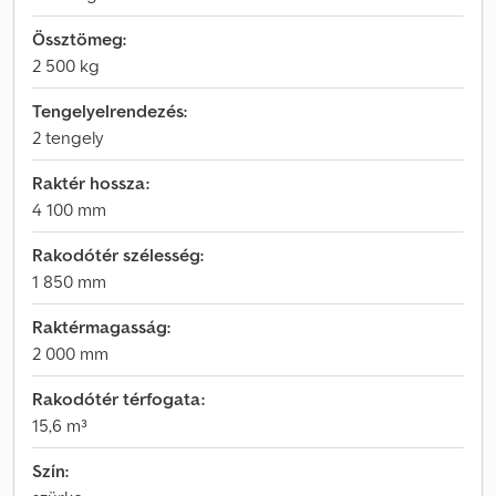
Össztömeg:
2 500 kg
Tengelyelrendezés:
2 tengely
Raktér hossza:
4 100 mm
Rakodótér szélesség:
1 850 mm
Raktérmagasság:
2 000 mm
Rakodótér térfogata:
15,6 m³
Szín: