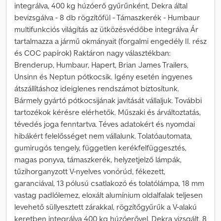
integrálva, 400 kg húzóerő gyűrűnként, Dekra által
bevizsgálva - 8 db rögzítőfül - Támaszkerék - Humbaur
multifunkciós világítás az ütközésvédőbe integrálva Ár
tartalmazza a jármű okmányait (forgalmi engedély II. rész
és COC papírok) Raktáron nagy választékban:
Brenderup, Humbaur, Hapert, Brian James Trailers,
Unsinn és Neptun pótkocsik. Igény esetén ingyenes
átszállításhoz ideiglenes rendszámot biztosítunk.
Bármely gyártó pótkocsijának javítását vállaljuk. További
tartozékok kérésre elérhetők. Műszaki és árváltoztatás,
tévedés joga fenntartva. Téves adatokért és nyomdai
hibákért felelősséget nem vállalunk. Tolatóautomata,
gumirugós tengely, független kerékfelfüggesztés,
magas ponyva, támaszkerék, helyzetjelző lámpák,
tűzihorganyzott V-nyelves vonórúd, fékezett,
garanciával, 13 pólusú csatlakozó és tolatólámpa, 18 mm
vastag padlólemez, eloxált alumínium oldalfalak teljesen
levehető süllyesztett zárakkal, rögzítőgyűrűk a V-alakú
keretben integrálva 400 kg húzóerővel, Dekra vizsgált, 8