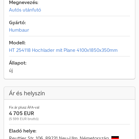
Megnevezés:
Autós utánfutó
Gyártó:
Humbaur
Modell:
HT 254118 Hochlader mit Plane 4100x1850x350mm
Állapot:
új
Ár és helyszín
Fix ár plusz ÁFA-val
4 705 EUR
(5 599 EUR bruttó)
Eladó helye:
Reuttier Str. 106, 89231 Neu-Ulm, Németország