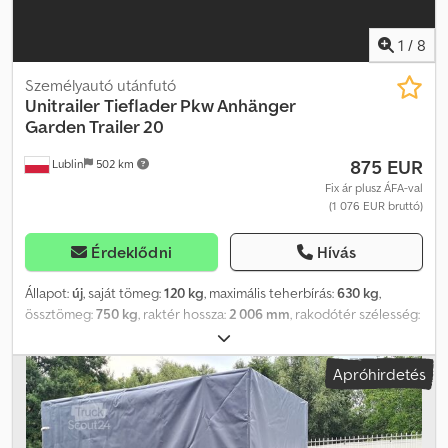
1
/
8
Személyautó utánfutó
Unitrailer
Tieflader Pkw Anhänger
Garden Trailer 20
875 EUR
Lublin
502 km
Fix ár plusz ÁFA-val
(1 076 EUR bruttó)
Érdeklődni
Hívás
Állapot:
új
, saját tömeg:
120 kg
, maximális teherbírás:
630 kg
,
össztömeg:
750 kg
, raktér hossza:
2 006 mm
, rakodótér szélesség:
1 063 mm
, abroncs méret:
155/70 r13
, Gyártási év:
2024
, SZÁLLÍTÁS
LEHETSÉGES NÉMETORSZÁGBA, AUSZTRIÁBA,
Apróhirdetés
FRANCIAORSZÁGBA, ROMÁNIÁBA, OLASZORSZÁGBA,
ÍRORSZÁGBA, BELGIÁBA, CSEHORSZÁGBA, DÁNIÁBA ÉS
HOLLANDIÁBA. UT004179 Fékezett billenőplatós Garden Trailer
200 KIPP, emelt oldalfalakkal, támaszkerékkel, magas ponyvával és