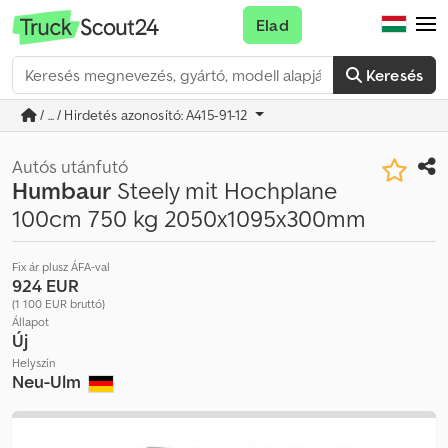
Elad
Keresés
/ ... / Hirdetés azonosító: A415-91-12
Autós utánfutó
Humbaur
Steely mit Hochplane
100cm 750 kg 2050x1095x300mm
Fix ár plusz ÁFA-val
924 EUR
(1 100 EUR bruttó)
Állapot
Új
Helyszín
Neu-Ulm