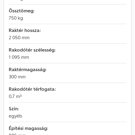
Össztömeg:
750 kg
Raktér hossza:
2 050 mm
Rakodótér szélesség:
1 095 mm
Raktérmagasság:
300 mm
Rakodótér térfogata:
0,7 m³
Szín:
egyéb
Építési magasság: