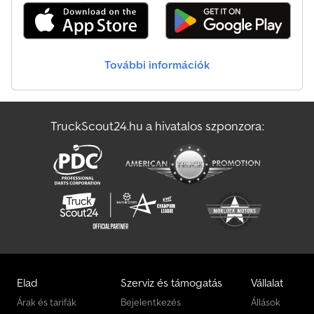
feszítőzárakkal - 4 rögzítőgyűrű az oldalfalak belső oldalán - Előre
szerelt rögzítőelemek a ponyva rögzítéséhez az oldalfalakon Az ár
tartalmazza a forgalmi engedélyt (az engedély második része és a
COC dokumentumok) Nagy számú, az alábbi gyártók által készített
További információk
utánfutó található raktáron: Brenderup, Humbaur, Hapert, Brian
James Trailers, Unsinn és Neptun. Kérésre ingyenes átfutó táblát
biztosítunk. Minden gyártó által készített utánfutót javítunk.
További kiegészítők kérésre. A műszaki változtatások, az
TruckScout24.hu a hivatalos szponzora:
árváltoztatások és a hibák jogát fenntartjuk. A hibákért és a
nyomdai hibákért felelősséget nem vállalunk. Gumi rugóval
ellátott tengely, egyedi kerékfelfüggesztés, ponyva,
tűzihorganyzott acéllemezből készült oldalfalak, féktelen,
garanciával, V-alakú, tűzihorganyzott vonófej, 7 pólusú csatlakozó,
9 mm vastag padlólemez, hátsó ajtó feszítőzárakkal, 4 rögzítőgyűrű
az oldalfalak belső oldalán, előre szerelt rögzítőelemek a ponyva
rögzítéséhez az oldalfalakon.
Elad
Szerviz és támogatás
Vállalat
Árak és tarifák
Bejelentkezés
Állások