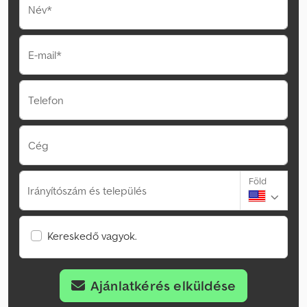
Név*
E-mail*
Telefon
Cég
Föld
Irányítószám és település
Kereskedő vagyok.
Ajánlatkérés elküldése