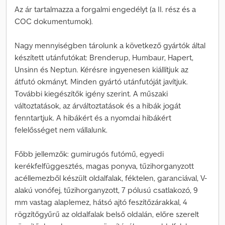
Az ár tartalmazza a forgalmi engedélyt (a II. rész és a
COC dokumentumok).
Nagy mennyiségben tárolunk a következő gyártók által
készített utánfutókat: Brenderup, Humbaur, Hapert,
Unsinn és Neptun. Kérésre ingyenesen kiállítjuk az
átfutó okmányt. Minden gyártó utánfutóját javítjuk.
További kiegészítők igény szerint. A műszaki
változtatások, az árváltoztatások és a hibák jogát
fenntartjuk. A hibákért és a nyomdai hibákért
felelősséget nem vállalunk.
Főbb jellemzők: gumirugós futómű, egyedi
kerékfelfüggesztés, magas ponyva, tűzihorganyzott
acéllemezből készült oldalfalak, féktelen, garanciával, V-
alakú vonófej, tűzihorganyzott, 7 pólusú csatlakozó, 9
mm vastag alaplemez, hátsó ajtó feszítőzárakkal, 4
rögzítőgyűrű az oldalfalak belső oldalán, előre szerelt