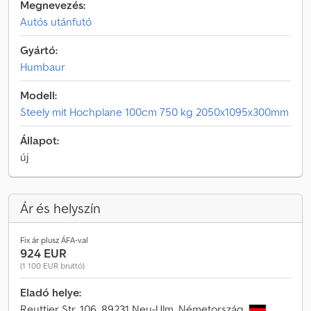
Megnevezés:
Autós utánfutó
Gyártó:
Humbaur
Modell:
Steely mit Hochplane 100cm 750 kg 2050x1095x300mm
Állapot:
új
Ár és helyszín
Fix ár plusz ÁFA-val
924 EUR
(1 100 EUR bruttó)
Eladó helye:
Reuttier Str. 106, 89231 Neu-Ulm, Németország