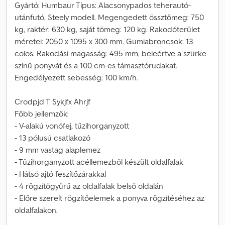
Gyártó: Humbaur Típus: Alacsonypados teherautó-
utánfutó, Steely modell. Megengedett össztömeg: 750
kg, raktér: 630 kg, saját tömeg: 120 kg. Rakodóterület
méretei: 2050 x 1095 x 300 mm. Gumiabroncsok: 13
colos. Rakodási magasság: 495 mm, beleértve a szürke
színű ponyvát és a 100 cm-es támasztórudakat.
Engedélyezett sebesség: 100 km/h.
Crodpjd T Sykjfx Ahrjf
Főbb jellemzők:
- V-alakú vonófej, tűzihorganyzott
- 13 pólusú csatlakozó
- 9 mm vastag alaplemez
- Tűzihorganyzott acéllemezből készült oldalfalak
- Hátsó ajtó feszítőzárakkal
- 4 rögzítőgyűrű az oldalfalak belső oldalán
- Előre szerelt rögzítőelemek a ponyva rögzítéséhez az
oldalfalakon.