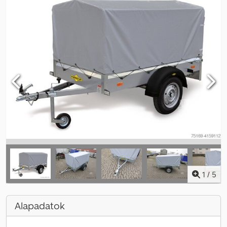
1
/
5
Alapadatok