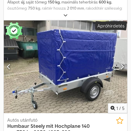
Állapot:
új
, saját tömeg:
150 kg
, maximális teherbírás:
600 kg
,
össztömeg:
750 kg
, raktér hossza:
2 010 mm
, rakodótér szélesség:
1 080 mm
, raktérmagasság:
1 500 mm
, Modell: STEMA OPTI 750
Típus: Lafutós (alacsony platós) Össztömeg: 750 kg Hasznos
Apróhirdetés
teherbírás: 600 kg Belső méretek (H x Sz x M): 201 x 108 x 33 cm
Külső méretek (H x Sz x M): 292 x 149 x 205 cm 13''-os abroncsok
100 km/h sebességfeltétel Credswwm Iiepfx Ahrof
1
/
5
Autós utánfutó
Humbaur
Steely mit Hochplane 140