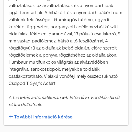
változtatások, az árváltoztatások és a nyomdai hibák
jogát fenntartjuk. A hibákért és a nyomdai hibákért nem
vállalunk felelősséget. Gumirugós futómű, egyedi
kerékfelfüggesztés, horganyzott acéllemezből készült
oldalfalak, féktelen, garanciával, 13 pólusú csatlakozó, 9
mm vastag padlólemez, hátsó ajtó feszítőzárral, 4
rögzítőgyűrű az oldalfalak belső oldalán, előre szerelt
rögzítőelemek a ponyva rögzítéséhez az oldalfalakon,
Humbaur multifunkciós világítás az alvázvédőben
integrálva, sarokoszlopok, melyekbe toldalék
csatlakoztatható, V alakú vonófej, mely összecsukható.
Csdpod T Synjfx Acfsrf
A hirdetés automatikusan lett lefordítva. Fordítási hibák
előfordulhatnak.
További információ kérése