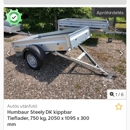
Apróhirdetés
1
/
6
Autós utánfutó
Humbaur
Steely DK kippbar
Tieflader, 750 kg, 2050 x 1095 x 300
mm