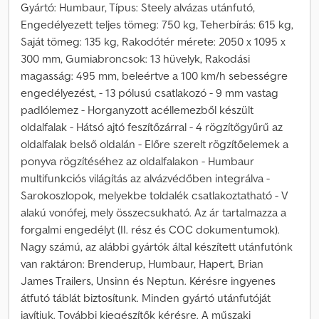
Gyártó: Humbaur, Típus: Steely alvázas utánfutó,
Engedélyezett teljes tömeg: 750 kg, Teherbírás: 615 kg,
Saját tömeg: 135 kg, Rakodótér mérete: 2050 x 1095 x
300 mm, Gumiabroncsok: 13 hüvelyk, Rakodási
magasság: 495 mm, beleértve a 100 km/h sebességre
engedélyezést, - 13 pólusú csatlakozó - 9 mm vastag
padlólemez - Horganyzott acéllemezből készült
oldalfalak - Hátsó ajtó feszítőzárral - 4 rögzítőgyűrű az
oldalfalak belső oldalán - Előre szerelt rögzítőelemek a
ponyva rögzítéséhez az oldalfalakon - Humbaur
multifunkciós világítás az alvázvédőben integrálva -
Sarokoszlopok, melyekbe toldalék csatlakoztatható - V
alakú vonófej, mely összecsukható. Az ár tartalmazza a
forgalmi engedélyt (II. rész és COC dokumentumok).
Nagy számú, az alábbi gyártók által készített utánfutónk
van raktáron: Brenderup, Humbaur, Hapert, Brian
James Trailers, Unsinn és Neptun. Kérésre ingyenes
átfutó táblát biztosítunk. Minden gyártó utánfutóját
javítjuk. További kiegészítők kérésre. A műszaki