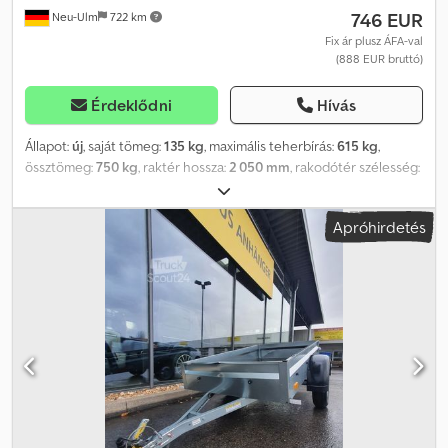
746 EUR
Neu-Ulm
722 km
Fix ár plusz ÁFA-val
(888 EUR bruttó)
Érdeklődni
Hívás
Állapot:
új
, saját tömeg:
135 kg
, maximális teherbírás:
615 kg
,
össztömeg:
750 kg
, raktér hossza:
2 050 mm
, rakodótér szélesség:
1 095 mm
, raktérmagasság:
300 mm
, rakodótér térfogata:
0,7 m³
,
szín:
egyéb
, építési magasság:
805 mm
, munkaszélesség:
1 545
Apróhirdetés
mm
, Gyártó: Humbaur, Típus: Steely DK alacsony rakterű utánfutó,
Engedélyezett össztömeg: 750 kg, Hasznos teherbírás: 615 kg,
Saját tömeg: 135 kg, Raktere mérete: 2050 x 1095 x 300 mm,
Gumiabroncsok: 13 hüvelyk, Rakmagasság: 495 mm, beleértve a
100 km/óra sebességre engedélyezést, összecsukható
vonórúddal. Az utánfutó a garázsban függőlegesen a falhoz
támasztható. - 13 pólusú csatlakozó - 9 mm vastag padlólemez -
Horganyzott acéllemezből készült oldalfalak - Hátsó ajtó
feszítőzárakkal - 4 rögzítőgyűrű az oldalfalak belső oldalán - Előre
szerelt rögzítőelemek a ponyva rögzítéséhez az oldalfalakon -
Humbaur multifunkciós világítás az alvázvédelembe integrálva -