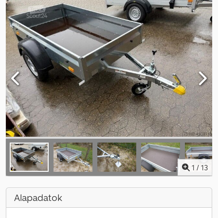
1
/
13
Alapadatok