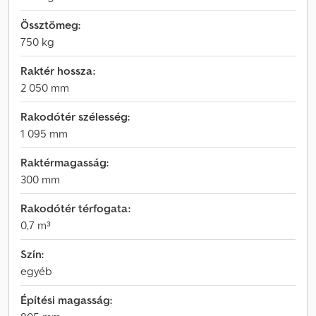
Össztömeg:
750 kg
Raktér hossza:
2 050 mm
Rakodótér szélesség:
1 095 mm
Raktérmagasság:
300 mm
Rakodótér térfogata:
0,7 m³
Szín:
egyéb
Építési magasság: