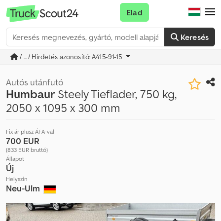
Elad
Keresés
/ ... / Hirdetés azonosító: A415-91-15
Autós utánfutó
Humbaur
Steely Tieflader, 750 kg,
2050 x 1095 x 300 mm
Fix ár plusz ÁFA-val
700 EUR
(833 EUR bruttó)
Állapot
Új
Helyszín
Neu-Ulm