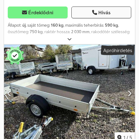
utánfutóhoz, amelyet a megadott címre szállítunk, minden
forgalomba helyezéshez szükséges okmánnyal együtt.
Érdeklődni
Hívás
Állapot:
új
, saját tömeg:
160 kg
, maximális teherbírás:
590 kg
,
össztömeg:
750 kg
, raktér hossza:
2 030 mm
, rakodótér szélesség:
1 160 mm
, raktérmagasság:
550 mm
, rakodótér térfogata:
1,4 m³
,
szín:
egyéb
, építési magasság:
106 mm
, munkaszélesség:
1 590
Apróhirdetés
mm
, Gyártó: Brenderup Típus: Brenderup 1205S XL 1205SXLUB750
Alacsony platós, acélfelépítésű utánfutó. Megengedett
össztömeg: 750 kg Teherbírás: 590 kg Saját tömeg: 160 kg Raktere
mérete: 2030 x 1160 x 550 mm Gumiabroncsok: 145/80 R13 75N
Rakmagasság: 510 mm Ár, mely tartalmazza a forgalmi engedélyt
(az II. rész és a COC dokumentumok). Nagy számban rendelkezünk
a következő gyártók utánfutóival: Brenderup, Humbaur, Hapert,
Unsinn és Neptun. Kérésre ingyenesen kiállítunk átmeneti
forgalmi engedélyt. Minden gyártó utánfutóját javítjuk. További
tartozékok kérésre. A műszaki változtatások, az árváltoztatások és
a nyomdai hibák jogát fenntartjuk. A nyomdai hibákra és a
tévedésekre nem vállalunk felelősséget. Gumirugós tengely,
egyedi felfüggesztésű kerekek, tűzihorganyzott, féktelen,
garanciával. Könnyen használható záróelemek, a ponyvafülek
1
/
5