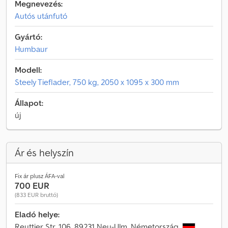
Megnevezés:
Autós utánfutó
Gyártó:
Humbaur
Modell:
Steely Tieflader, 750 kg, 2050 x 1095 x 300 mm
Állapot:
új
Ár és helyszín
Fix ár plusz ÁFA-val
700 EUR
(833 EUR bruttó)
Eladó helye:
Reuttier Str. 106, 89231 Neu-Ulm, Németország