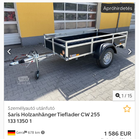
Apróhirdetés
1
/
15
Személyautó utánfutó
Saris
Holzanhänger Tieflader CW 255
133 1350 1
1 586 EUR
Gera
678 km