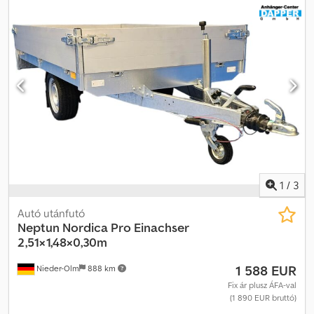
oldalfalmagasság, 63 cm rakfelület-magasság 195/50 R13
gumiabroncsméret, igen, fékrendszerrel Fa + lemez padlólemez
Ipari vonókerék Kézi működtetés Dksdpjwwvnfofx After
1
/
3
Autó utánfutó
Neptun
Nordica Pro Einachser
2,51×1,48×0,30m
1 588 EUR
Nieder-Olm
888 km
Fix ár plusz ÁFA-val
(1 890 EUR bruttó)