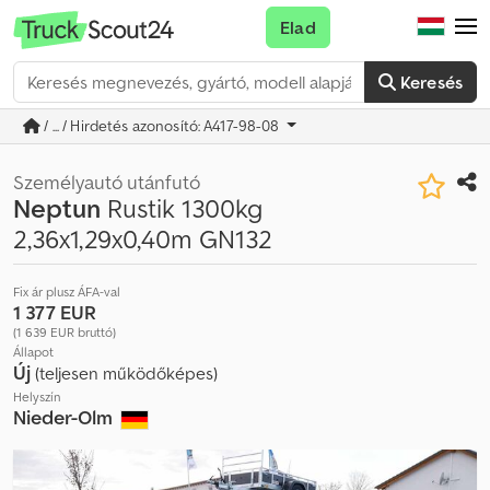
Elad
Keresés
/ ... / Hirdetés azonosító: A417-98-08
Személyautó utánfutó
Neptun
Rustik 1300kg
2,36x1,29x0,40m GN132
Fix ár plusz ÁFA-val
1 377 EUR
(1 639 EUR bruttó)
Állapot
Új
(teljesen működőképes)
Helyszín
Nieder-Olm