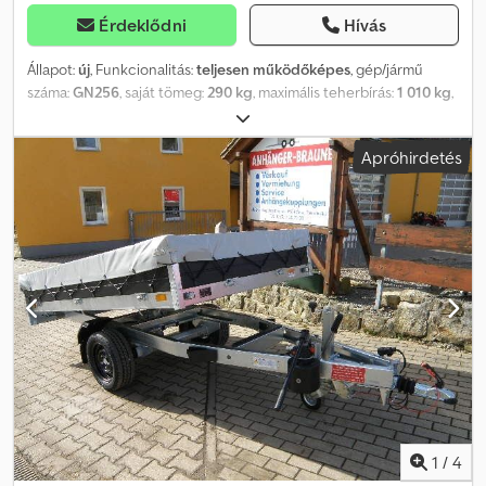
Érdeklődni
Hívás
Állapot:
új
, Funkcionalitás:
teljesen működőképes
, gép/jármű
száma:
GN256
, saját tömeg:
290 kg
, maximális teherbírás:
1 010 kg
,
össztömeg:
1 300 kg
, tengelyelrendezés:
1 tengely
, raktér hossza:
2 510 mm
, rakodótér szélesség:
1 480 mm
, raktérmagasság:
300
Apróhirdetés
mm
, Oldalfal, korlát és hasonlók - Eloxált alumíniumból készült, 30
cm magas, duplafalú oldalfalak - Excenterzárakkal - Minden
oldalról lehajtható és levehető oldalfalak - Sarokoszlopok
dugaszolva - Gyors átszerelés platós pótkocsivá - Masszív és
tartós zsanérok Alváz és váz - Vonógömb-csatlakozó biztonsági
kijelzővel - Tűzihorganyzott váz - Hegesztett alváz V-vontatórúddal
Raktér és padló - Egységes, csúszásmentes és vízálló
rétegeltlemez padló - 12 mm vastag Világítástechnika - Modern
multifunkciós világítás - Tolatólámpával - Ködlámpával - 13 pólusú
csatlakozó Kerekek és tengelyek - Robusztus gumirugós tengely -
Tolató automatikával - Karbantartásmentes kompakt
kerékcsapágyak - Műanyag sárvédőkkel - Támaszékék tartóval
Dkodpfx Aorv Afujfter Rögzítési és biztosítási lehetőségek - 8
süllyesztett rögzítőgyűrű, raktérkeretbe integrálva
1
/
4
Dokumentumok és szállítási költségek - Szállítási költség hozzánk