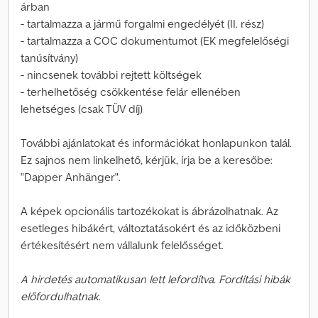
árban
- tartalmazza a jármű forgalmi engedélyét (II. rész)
- tartalmazza a COC dokumentumot (EK megfelelőségi
tanúsítvány)
- nincsenek további rejtett költségek
- terhelhetőség csökkentése felár ellenében
lehetséges (csak TÜV díj)
További ajánlatokat és információkat honlapunkon talál.
Ez sajnos nem linkelhető, kérjük, írja be a keresőbe:
"Dapper Anhänger".
A képek opcionális tartozékokat is ábrázolhatnak. Az
esetleges hibákért, változtatásokért és az időközbeni
értékesítésért nem vállalunk felelősséget.
A hirdetés automatikusan lett lefordítva. Fordítási hibák
előfordulhatnak.