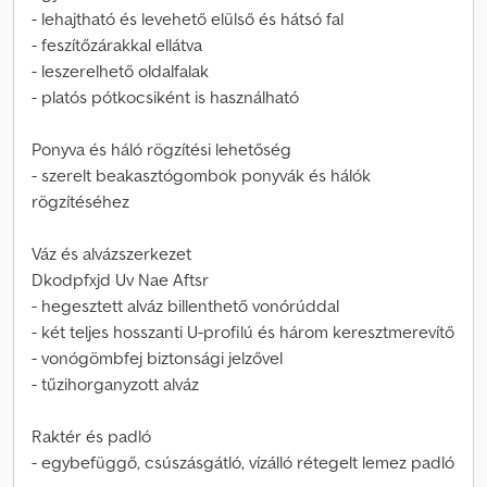
- lehajtható és levehető elülső és hátsó fal
- feszítőzárakkal ellátva
- leszerelhető oldalfalak
- platós pótkocsiként is használható
Ponyva és háló rögzítési lehetőség
- szerelt beakasztógombok ponyvák és hálók
rögzítéséhez
Váz és alvázszerkezet
Dkodpfxjd Uv Nae Aftsr
- hegesztett alváz billenthető vonórúddal
- két teljes hosszanti U-profilú és három keresztmerevítő
- vonógömbfej biztonsági jelzővel
- tűzihorganyzott alváz
Raktér és padló
- egybefüggő, csúszásgátló, vízálló rétegelt lemez padló