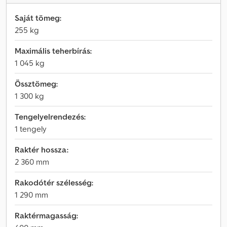
Saját tömeg:
255 kg
Maximális teherbírás:
1 045 kg
Össztömeg:
1 300 kg
Tengelyelrendezés:
1 tengely
Raktér hossza:
2 360 mm
Rakodótér szélesség:
1 290 mm
Raktérmagasság: