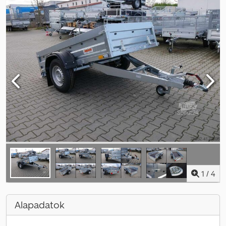
1
/
4
Alapadatok