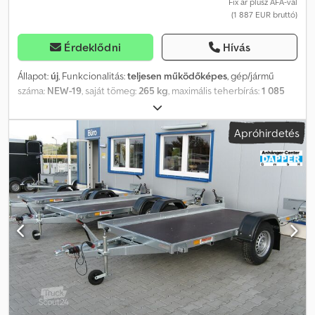
Fix ár plusz ÁFA-val
(1 887 EUR bruttó)
Érdeklődni
Hívás
Állapot:
új
, Funkcionalitás:
teljesen működőképes
, gép/jármű
száma:
NEW-19
, saját tömeg:
265 kg
, maximális teherbírás:
1 085
kg
, össztömeg:
1 350 kg
, tengelyelrendezés:
1 tengely
, raktér
hossza:
2 550 mm
, rakodótér szélesség:
1 330 mm
,
Apróhirdetés
raktérmagasság:
430 mm
, maximális sebesség:
100 km/h
, pótkocsi
fék:
fékezett pótkocsi
, Gyártási év:
2026
, SARIS CW 255 133 1350
ÚJ JÁRMŰ Belső méretek: 255 cm x 133 cm Oldalfal magassága
relinggel együtt: 43 cm Raktér magassága: 51 cm Megengedett
össztömeg: 1350 kg Hasznos teherbírás: 1085 kg Fékezett
egytengelyes mélyre szerelt utánfutó AL-KO túlfutófék és kézifék
1350 kg-os fékezett tengely Alacsony vázszerkezet Teljesen
hegesztett, tűzihorganyzott acél váz 15 mm vastag, erős rétegelt
lemez oldalfalak Acél reling Hátsó oldal lehajtható és levehető,
feszítőzárral 15 mm vastag, csúszásmentes és erős rétegelt lemez
padló Orrkerék 6 darab 400 kg vonóerővel rendelkező
rögzítőszem 14"-os erősített C-gumiabroncsok 2 db U-ékkel M+S
gumiabroncsok Háló/kötelező kampók a vázon 13 pólusú