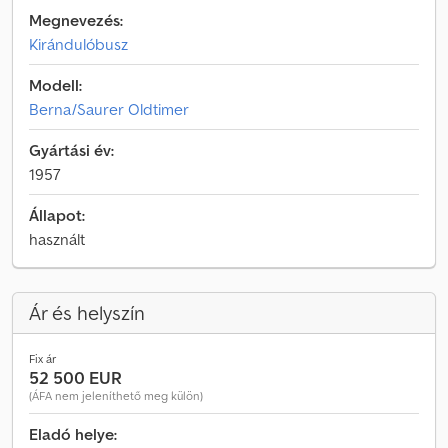
Megnevezés:
Kirándulóbusz
Modell:
Berna/Saurer Oldtimer
Gyártási év:
1957
Állapot:
használt
Ár és helyszín
Fix ár
52 500 EUR
(ÁFA nem jeleníthető meg külön)
Eladó helye: