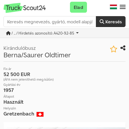
Elad
Keresés
/ ... / Hirdetés azonosító: A420-92-85
Kirándulóbusz
Berna/Saurer Oldtimer
Fix ár
52 500 EUR
(ÁFA nem jeleníthető meg külön)
Gyártási év
1957
Állapot
Használt
Helyszín
Gretzenbach