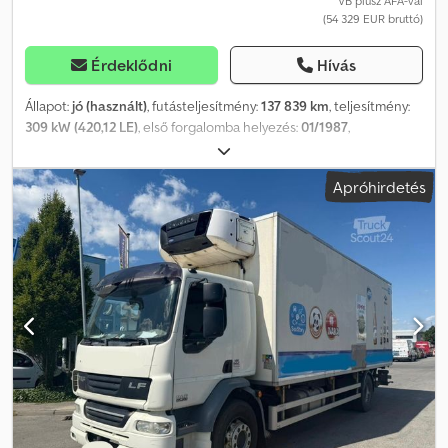
VB plusz ÁFA-val
(54 329 EUR bruttó)
Érdeklődni
Hívás
Állapot:
jó (használt)
, futásteljesítmény:
137 839 km
, teljesítmény:
309 kW (420,12 LE)
, első forgalomba helyezés:
01/1987
,
üzemanyagtípus:
dízel
, tengelyelrendezés:
4x2
, tengelytáv:
3 800
mm
, üzemanyag:
dízel
, szín:
fehér
, vezetőfülke:
alvófülke
,
Apróhirdetés
hajtástípus:
mechanikai
, sebességek száma:
10
, teljes hossz:
6 320
mm
, teljes szélesség:
2 550 mm
, megengedett tengelyterhelés (1.
tengely):
7 000 kg
, megengedett tengelyterhelés (2. tengely):
11 000 kg
, Gyártási év:
1987
, = További opciók és felszereltség = -
Alumínium üzemanyagtartály - Laprugós felfüggesztés - Távolsági
(nagyfényű) világítás - Hálókabin = Megjegyzések = Scania R142
V8 420 V8 – Veterán jármű – Tiszta alváz/fülke/belső – Holland
rendszám Gyártási év: Km: 137 839 XLERH4X2Z04263712 77-BVP-4
Tiszta alváz 10 sebességes manuális váltó Légkürt Stb. = További
információk = Műszaki adatok Hengerszám: 8 Motor lökettérfogat:
14 190 cm³ Max. első tengelyterhelés: 7 000 kg Max. hátsó
tengelyterhelés: 11 000 kg Súlyadatok Saját tömeg: 7 291 kg
Hasznos teher: 10 709 kg Megengedett össztömeg: 18 000 kg