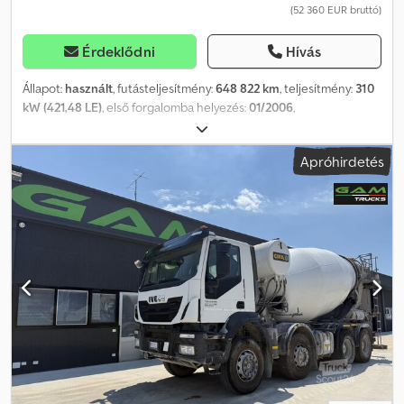
(52 360 EUR bruttó)
Érdeklődni
Hívás
Állapot:
használt
, futásteljesítmény:
648 822 km
, teljesítmény:
310
kW (421,48 LE)
, első forgalomba helyezés:
01/2006
,
üzemanyagtípus:
dízel
, ülések száma:
49
, hajtástípus:
automata
,
kibocsátási osztály:
Euro 4
, fékek:
retarder
, Gyártási év:
2006
,
Apróhirdetés
Felszereltség:
ABS, elektronikus stabilitásprogram (ESP),
fedélzeti konyha, fürdőszoba, koromszűrő, légkondicionálás,
állófűtés
, Eladó egy első tulajdonostól származó, használt Setra
416 GT HD autóbusz, automataváltóval, 49 fekvőhellyel,
klímaberendezéssel és Euro 4-es (részecskeszűrős) motorral.
Nettó ár: 49.500 euró A busz optikai és műszaki állapotáról
személyesen győződhet meg. Chsdpfx Ajyf Ti Ueproa Segítünk az
exporttal kapcsolatban: hitelesítjük az eredeti dokumentumokat a
célországba történő beilleszkedéshez, a beszállítói nyilatkozatot,
elkészítjük a kiviteli dokumentumokat, és szükség esetén a
vámmatricát is. - A busz megtekintése és tesztvezetése bármikor
lehetséges, beleértve a hétvégeket is, de előzetes telefonos
egyeztetés szükséges! Csere és a jármű elszállítása kérésre