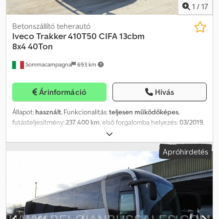
megoldható. Látogasson el Facebook oldalunkra!
1
/
17
Betonszállító teherautó
Iveco
Trakker 410T50 CIFA 13cbm
8x4 40Ton
Sommacampagna
693 km
Árinformáció
Hívás
Állapot:
használt
, Funkcionalitás:
teljesen működőképes
,
futásteljesítmény:
237 400 km
, első forgalomba helyezés:
03/2019
,
üzemanyagtípus:
dízel
, saját tömeg:
15 968 kg
, maximális
teherbírás:
24 032 kg
, össztömeg:
40 000 kg
, gumiabroncs
Apróhirdetés
állapota:
50 százalék
, tengelyelrendezés:
8x4
, tengelytáv:
430 mm
,
üzemanyag:
dízel
, üzemanyagtartály kapacitása:
300 l
, fékek:
motorfék
, szín:
fehér
, vezetőfülke:
nappali fülke
, hajtástípus:
automata
, kibocsátási osztály:
Euro 6
, felfüggesztés:
acél
, ülések
száma:
2
, teljes hossz:
943 mm
, teljes szélesség:
250 mm
,
rakodótér térfogata:
13 m³
, Gyártási év:
2019
, Felszereltség:
ABS,
AdBlue, differenciálzár, elektromos ablakemelő, ködlámpák,