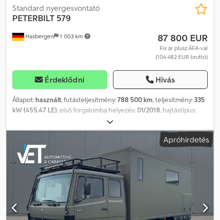
Standard nyergesvontató
PETERBILT
579
87 800 EUR
Hasbergen
1 003 km
Fix ár plusz ÁFA-val
(104 482 EUR bruttó)
Érdeklődni
Hívás
Állapot:
használt
, futásteljesítmény:
788 500 km
, teljesítmény:
335
kW (455,47 LE)
, első forgalomba helyezés:
01/2018
, hajtástípus:
automata
, kibocsátási osztály:
Euro 6
, Felszereltség:
légkondicionálás
, - Peterbilt 579 - Első forgalomba helyezés:
Apróhirdetés
2018.01.09 - Paccar motor - 455 LE - Euro 6 - 10 fokozatú Eaton
Fuller automata váltó - Futásteljesítmény kb. 788 500 kilométer -
Tárcsafék - Légrugós hátsó tengely - Állítható nyerges vontató
lemez - Tengelyzár - Alumínium felnik - Alumínium
üzemanyagtartályok - Teljes burkolat - Távolságtartó tempomat
fékasszisztenssel - 2x fekvőhely - 2x légrugós ülés Cedpfx Apjp
Nny Uoreha - Hűtőszekrény - Tempomat - Légkondicionáló -
Állítható multifunkciós kormánykerék - Fedélzeti számítógép -