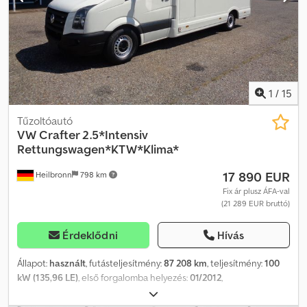
stb. * Minden adat tájékoztató jellegű, garancia nélkül * Az eladó
fenntartja a közbenső értékesítés jogát * Felhívjuk figyelmét
Általános Szerződési Feltételeinkre
1
/
15
Tűzoltóautó
VW
Crafter 2.5*Intensiv
Rettungswagen*KTW*Klima*
17 890 EUR
Heilbronn
798 km
Fix ár plusz ÁFA-val
(21 289 EUR bruttó)
Érdeklődni
Hívás
Állapot:
használt
, futásteljesítmény:
87 208 km
, teljesítmény:
100
kW (135,96 LE)
, első forgalomba helyezés:
01/2012
,
üzemanyagtípus:
dízel
, össztömeg:
3 880 kg
, szín:
fehér
,
hajtástípus:
mechanikai
, ülések száma:
5
, Felszereltség:
ABS,