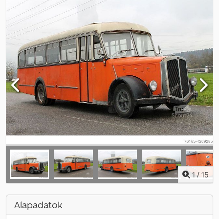
1
/
15
Alapadatok