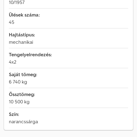
10/1957
Ülések száma:
45
Hajtástípus:
mechanikai
Tengelyelrendezés:
4x2
Saját tömeg:
6 740 kg
Össztömeg:
10 500 kg
Szín:
narancssárga