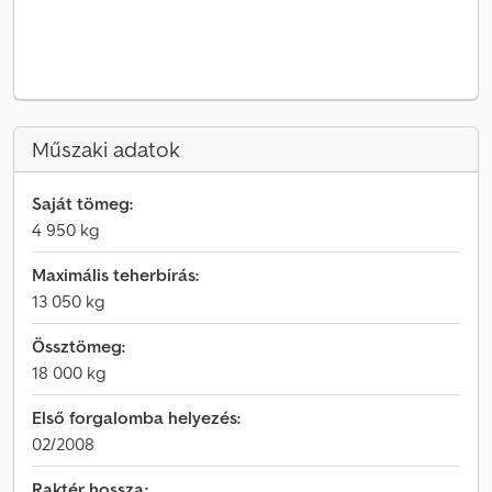
Műszaki adatok
Saját tömeg:
4 950 kg
Maximális teherbírás:
13 050 kg
Össztömeg:
18 000 kg
Első forgalomba helyezés:
02/2008
Raktér hossza: