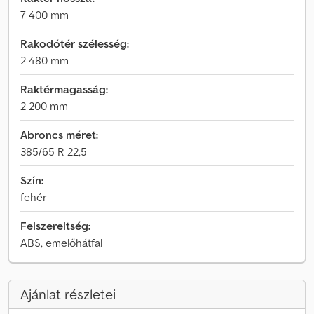
7 400 mm
Rakodótér szélesség:
2 480 mm
Raktérmagasság:
2 200 mm
Abroncs méret:
385/65 R 22,5
Szín:
fehér
Felszereltség:
ABS, emelőhátfal
Ajánlat részletei