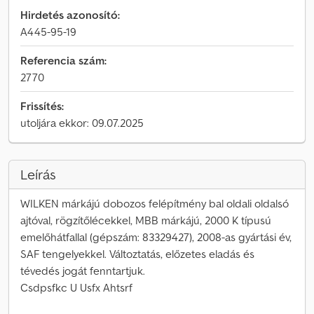
Hirdetés azonosító:
A445-95-19
Referencia szám:
2770
Frissítés:
utoljára ekkor: 09.07.2025
Leírás
WILKEN márkájú dobozos felépítmény bal oldali oldalsó
ajtóval, rögzítőlécekkel, MBB márkájú, 2000 K típusú
emelőhátfallal (gépszám: 83329427), 2008-as gyártási év,
SAF tengelyekkel. Változtatás, előzetes eladás és
tévedés jogát fenntartjuk.
Csdpsfkc U Usfx Ahtsrf