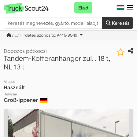
Elad
Keresés
/ ... / Hirdetés azonosító: A445-95-19
Dobozos pótkocsi
Tandem-Kofferanhänger zul. . 18 t,
NL 13 t
Állapot
Használt
Helyszín
Groß-Ippener