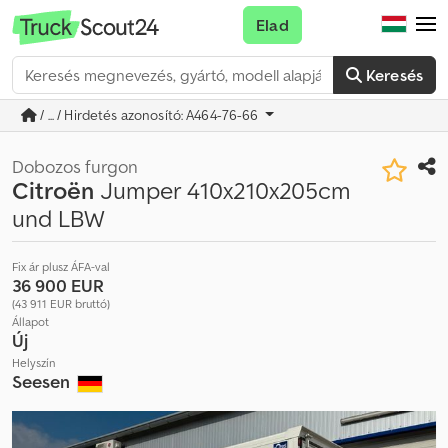
Elad
Keresés
/ ... / Hirdetés azonosító: A464-76-66
Dobozos furgon
Citroën
Jumper 410x210x205cm
und LBW
Fix ár plusz ÁFA-val
36 900 EUR
(43 911 EUR bruttó)
Állapot
Új
Helyszín
Seesen