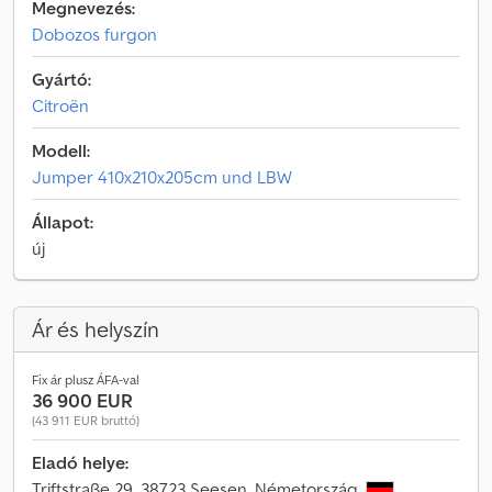
Megnevezés:
Dobozos furgon
Gyártó:
Citroën
Modell:
Jumper 410x210x205cm und LBW
Állapot:
új
Ár és helyszín
Fix ár plusz ÁFA-val
36 900 EUR
(43 911 EUR bruttó)
Eladó helye:
Triftstraße 29, 38723 Seesen, Németország