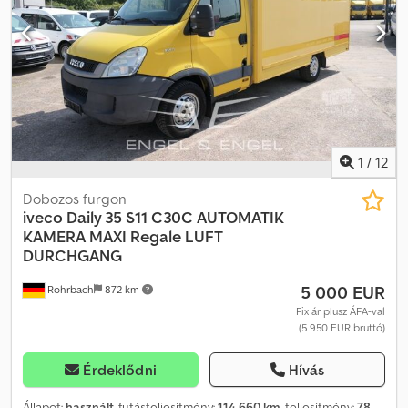
1
/
12
Dobozos furgon
iveco
Daily 35 S11 C30C AUTOMATIK
KAMERA MAXI Regale LUFT
DURCHGANG
5 000 EUR
Rohrbach
872 km
Fix ár plusz ÁFA-val
(5 950 EUR bruttó)
Érdeklődni
Hívás
Állapot:
használt
, futásteljesítmény:
114 660 km
, teljesítmény:
78