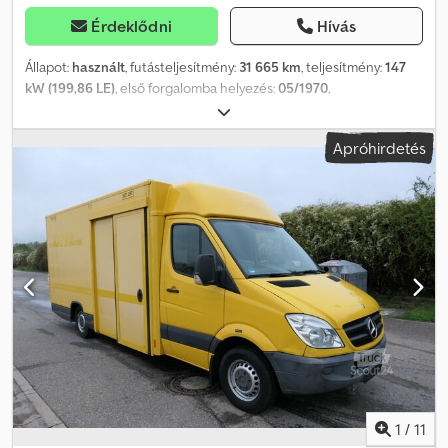
Érdeklődni
Hívás
Állapot:
használt
, futásteljesítmény:
31 665 km
, teljesítmény:
147
kW (199,86 LE)
, első forgalomba helyezés:
05/1970
,
üzemanyagtípus:
benzin
, következő vizsga (TÜV):
06/2025
, szín:
szürke
, hajtástípus:
automata
, * Kupé kabrióvá átépítve a
Apróhirdetés
Hofmann, Aarbergen cég által * 4-fokozatú automata váltó * Bőr
(fekete) * Becker Monza kazettás * TÜV érvényes, belső
járműszám: 8531----Az elírás és közbenső értékesítés jogát
fenntartjuk. WhatsApp-támogatás elérhető! Ha kérdése van a
járművel kapcsolatban, vagy további információra van szüksége,
keressen minket kényelmesen WhatsApp-on. Djdpfevht D Hex Al
Djwa WhatsApp WhatsApp
1
/
11