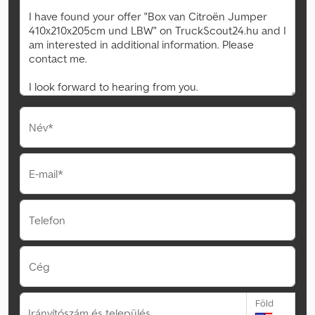
Név*
E-mail*
Telefon
Cég
Föld
Irányítószám és település