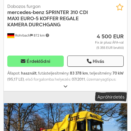
Dobozos furgon
mercedes-benz
SPRINTER 310 CDI
MAXI EURO-5 KOFFER REGALE
KAMERA DURCHGANG
4 500 EUR
Rohrbach
872 km
Fix ár plusz ÁFA-val
(5 355 EUR bruttó)
Érdeklődni
Hívás
Állapot:
használt
, futásteljesítmény:
83 378 km
, teljesítmény:
70 kW
(95,17 LE)
, első forgalomba helyezés:
07/2011
, üzemanyagtípus:
dízel
, saját tömeg:
2 550 kg
, maximális teherbírás:
950 kg
,
össztömeg:
3 500 kg
, tengelyelrendezés:
4x2
, tengelytáv:
4 325
Apróhirdetés
mm
, következő vizsga (TÜV):
09/2026
, üzemanyag:
dízel
, szín:
sárga
, vezetőfülke:
egyéb
, hajtástípus:
automata
, kibocsátási
osztály:
Euro 5
, felfüggesztés:
egyéb
, ülések száma:
2
, teljes hossz:
7 057 mm
, Gyártási év:
2011
, építési magasság:
2 690 mm
,
Felszereltség:
ABS, elektronikus stabilitásprogram (ESP),
fedélzeti számítógép, immobilizerrendszer, kipörgésgátló,