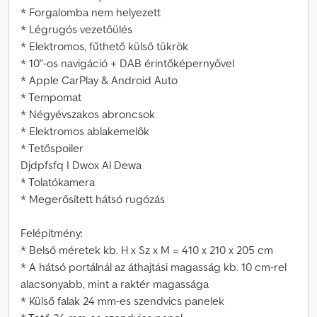
* Forgalomba nem helyezett
* Légrugós vezetőülés
* Elektromos, fűthető külső tükrök
* 10"-os navigáció + DAB érintőképernyővel
* Apple CarPlay & Android Auto
* Tempomat
* Négyévszakos abroncsok
* Elektromos ablakemelők
* Tetőspoiler
Djdpfsfq I Dwox Al Dewa
* Tolatókamera
* Megerősített hátsó rugózás
Felépítmény:
* Belső méretek kb. H x Sz x M = 410 x 210 x 205 cm
* A hátsó portálnál az áthajtási magasság kb. 10 cm-rel
alacsonyabb, mint a raktér magassága
* Külső falak 24 mm-es szendvics panelek