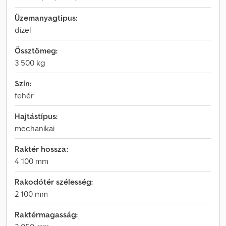
Üzemanyagtípus:
dízel
Össztömeg:
3 500 kg
Szín:
fehér
Hajtástípus:
mechanikai
Raktér hossza:
4 100 mm
Rakodótér szélesség:
2 100 mm
Raktérmagasság: