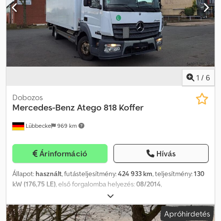
lekérdezésre, technikai okokból hibák előfordulhatnak. Az
interneten megadott információk nem minősülnek kötelező
ajánlatnak. Nem tartalmaznak garantált jellemzőket. Az eladó nem
vállal felelősséget elírásokért, adatátviteli vagy rendszerhibákért.
Az eladás és az adatváltozás joga fenntartva.
1
/
6
Dobozos
Mercedes-Benz
Atego 818 Koffer
Lübbecke
969 km
Árinformáció
Hívás
Állapot:
használt
, futásteljesítmény:
424 933 km
, teljesítmény:
130
kW (176,75 LE)
, első forgalomba helyezés:
08/2014
,
üzemanyagtípus:
dízel
, üzemanyag:
dízel
, szín:
fehér
, hajtástípus:
automata
, kibocsátási osztály:
Euro 6
, ülések száma:
2
, Gyártási év:
Apróhirdetés
2014
, Felszereltség:
ABS, EBS (Elektronikus fékrendszer),