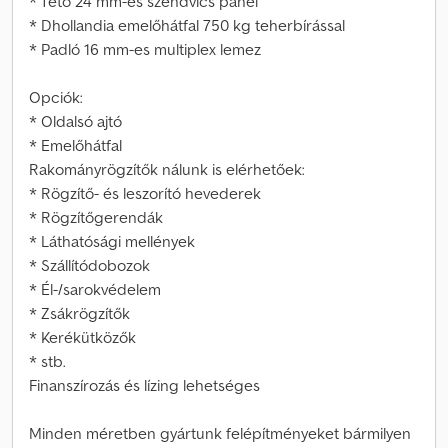
* Tető 24 mm-es szendvics panel
* Dhollandia emelőhátfal 750 kg teherbírással
* Padló 16 mm-es multiplex lemez
Opciók:
* Oldalsó ajtó
* Emelőhátfal
Rakományrögzítők nálunk is elérhetőek:
* Rögzítő- és leszorító hevederek
* Rögzítőgerendák
* Láthatósági mellények
* Szállítódobozok
* Él-/sarokvédelem
* Zsákrögzítők
* Kerékütközők
* stb.
Finanszírozás és lízing lehetséges
Minden méretben gyártunk felépítményeket bármilyen