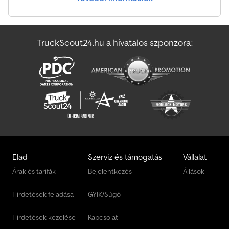
m „Levehető felépítmény” funkció Hidraulikus csörlő Emelhető és
kormányozható harmadik tengely Hátsó stabilizátorok Távirányító
rampához és csörlőhöz Hasznos teherbírás: 13 370 kg /70 gumizás
Differenciálzár Acél lökhárító Légkondicionáló Hátsó ablakkal
TruckScout24.hu a hivatalos szponzora:
rendelkező fülke Központi zár Külső napellenző Vanzetto Ipari
Járművek Via Rovigana 47/G 35043 Monselice (PD) Kapcsolattartó:
Umberto Vanzetto Kínálatunkban: teherautó, kamion, IVECO,
MERCEDES, VOLVO, RENAULT, DAF, MAN, SCANIA, FIAT, DAILY,
EUROCARGO, STRALIS, TRAKKER, billenőplatós, cserélhető
felépítményes, ponyvás, dobozos, hűtős, izotermikus, szigetelt,
fixplatós, nyerges vontató, pótkocsi, motoros, félpótkocsi, alváz,
különféle típusok, mobil padló, daru, egyedi felépítmény,
hulladékszállító, kompaktor, tartálykocsi, használt, Olaszországból,
Veneto tartományból, eladó ipari haszongépjárművek.
Felépítményes autómentő/pódiumplató/autószállító/gépszállító
Elad
Szerviz és támogatás
Vállalat
járművek. Dwjdpfox Uyt Hex Al Dja
Árak és tarifák
Bejelentkezés
Állások
Hirdetések feladása
GYIK/Súgó
Hirdetések kezelése
Kapcsolat