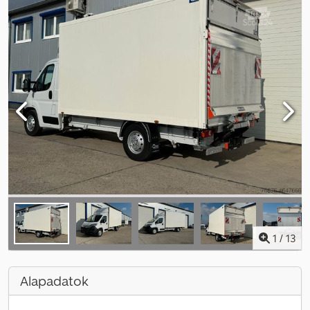
1
/
13
Alapadatok