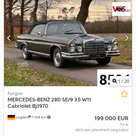
emelőhátfal, fedélzeti számítógép, kipörgésgátló, központi zár,
légkondicionálás, tempomat, utánfutó vonófej
, = További
opciók és tartozékok = - Klímavezérlés - Központi kenés -
Napellenző Dwsdpfx Aljxzgqce Dea = További információk =
Motorteljesítmény: 5.133 cc Bruttó tömeg: 5.440 kg Hasznos teher:
2.050 kg TELJES ÖSSZTÖMEG: 7.490 kg Hátsó ajtó: 1170 kg
Tulajdonosok száma: 1 Eladási ár: € 13.100, US$ 14.920
1
/
20
Furgon
MERCEDES-BENZ
280 SE/9 3.5 W11
Cabriolet Bj.1970
199 000 EUR
Legden
1 049 km
Fix ár
(ÁFA nem jeleníthető meg külön)