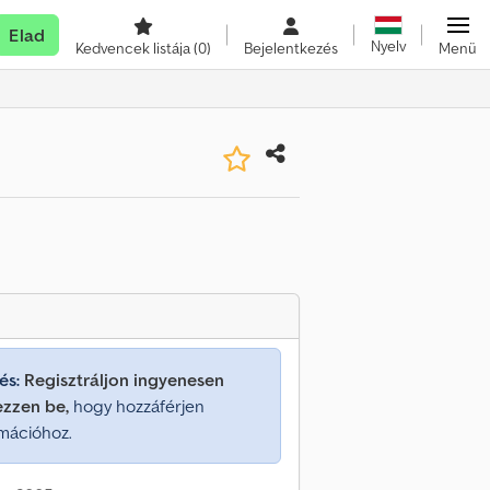
Elad
Nyelv
Kedvencek listája
(0)
Bejelentkezés
Menü
és:
Regisztráljon ingyenesen
ezzen be,
hogy hozzáférjen
mációhoz.