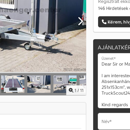
Regisztrált ekk
146 Hirdetések 
Kérem, hív
AJÁNLATKÉR
Üzenet*
1
/
11
Név*