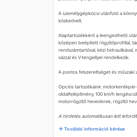
A személygépkocsi utánfutó a könnyű
közkedvelt.
Alaptartozékként a leengedhető utánf
középen beépített rögzítőprofillal, t
rendszámtartóval, kézi hidraulikával,
vázzal és V-tengellyel rendelkezik.
A pontos felszereltséget és műszaki a
Opciós tartozékaink: motorkerékpár-
oldalfelépítmény, 100 km/h lengéscsil
motorrögzítő hevederek, rögzítő hev
A hirdetés automatikusan lett lefordít
További információ kérése