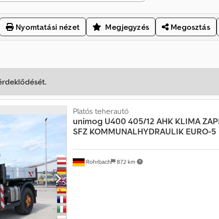
Nyomtatási nézet
Megjegyzés
Megosztás
 érdeklődését.
Platós teherautó
unimog
U400 405/12 AHK KLIMA ZA
SFZ KOMMUNALHYDRAULIK EURO-5
Rohrbach
872 km