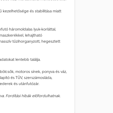
 kezelhetősége és stabilitása miatt
utó háromoldalas lyuk-korláttal,
ámaszkerékkel, lehajtható
 masszív tűzihorganyzott, hegesztett
datokat lentebb találja.
bölcsők, motoros sínek, ponyva és váz,
lapító és TÜV, szerszámosláda,
ederek és utánfutózár.
va. Fordítási hibák előfordulhatnak.