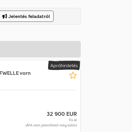
Jelentés feladatról
Apróhirdetés
PFWELLE vorn
32 900 EUR
Fix ár
(ÁFA nem jeleníthető meg külön)