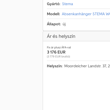
Gyártó:
Stema
Modell:
Absenkanhänger STEMA WO
Állapot:
új
Ár és helyszín
Fix ár plusz ÁFA-val
3 176 EUR
(3 779 EUR bruttó)
Helyszín:
Moordeicher Landstr. 37, 