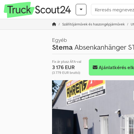
Szállítójárművek és haszongépjárművek
U
Egyéb
Stema
Absenkanhänger S
Fix ár plusz ÁFA-val
3 176 EUR
Ajánlatkérés el
(3 779 EUR bruttó)