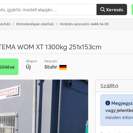
Keresés
tánfutó
Motorkerékpár utánfutó
Hirdetés azonosító: A468-54-09
TEMA WOM XT 1300kg 251x153cm
Állapot
Helyszín
Új
Stuhr
küldése
Szállító
Megjegyz
vagy jelentk
minden infor