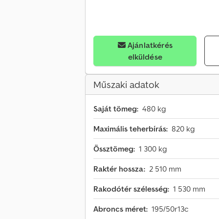
Ajánlatkérés
elküldése
Műszaki adatok
Saját tömeg:
480 kg
Maximális teherbírás:
820 kg
Össztömeg:
1 300 kg
Raktér hossza:
2 510 mm
Rakodótér szélesség:
1 530 mm
Abroncs méret:
195/50r13c