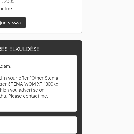
or: 2005
online
jon vissza.
ÉS ELKÜLDÉSE