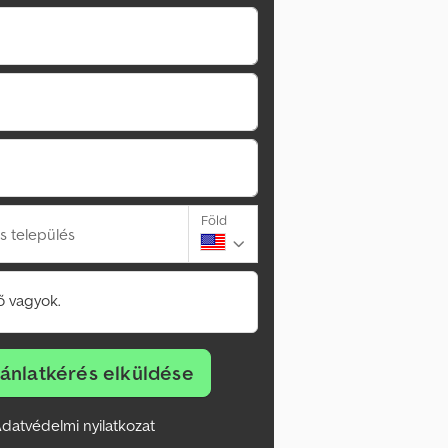
Föld
s település
 vagyok.
jánlatkérés elküldése
datvédelmi nyilatkozat