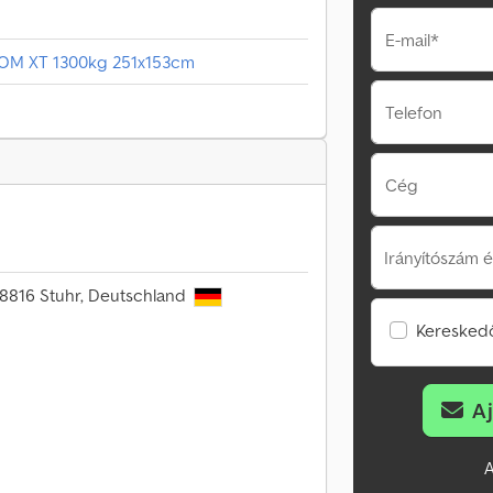
E-mail*
M XT 1300kg 251x153cm
Telefon
Cég
Irányítószám é
28816 Stuhr, Deutschland
Kereskedő
A
A