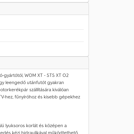
ó-gyártótól, WOM XT - STS XT O2
gy leengedő utánfutót gyakran
otorkerékpár szállítására kiválóan
TV-hez, fűnyíróhoz és kisebb gépekhez
ú lyuksoros korlát és középen a
gedés kézi hidraulikával működtethető.