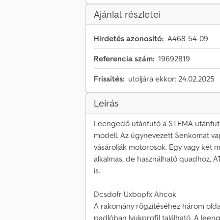
Ajánlat részletei
Hirdetés azonosító:
A468-54-09
Referencia szám:
19692819
Frissítés:
utoljára ekkor: 24.02.2025
Leírás
Leengedő utánfutó a STEMA utánfut
modell. Az úgynevezett Senkomat va
vásárolják motorosok. Egy vagy két m
alkalmas, de használható quadhoz, A
is.
Dcsdofr Uxbopfx Ahcok
A rakomány rögzítéséhez három oldal
padlóban lyukprofil található. A leen