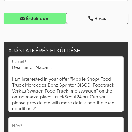
Érdeklődni
Hívás
AJÁNLATKÉRÉS ELKÜLDÉSE
Üzenet*
Név*