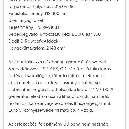
forgalomba helyezés: 2014.04.08.
Futásteljesítmény: 118.900 km
Üzemanyag: dízel
Teljesítmény: 120 kW/163 LE
Sebességváltó: 6 fokozatú kézi, ECO Gear 360
Dedjf D Rdwopfx Afdock
Hengerűrtartalom: 2.143 cm³
Az ár tartalmazza a 12 hónap garanciát és szervizt.
Szervizkönyves, ESP, ABS, CD, rádió, első tulajdonos,
fedélzeti számítógép, fűthető tükrök, elektromos
ablakemelők, központi zár távirányítóval, hátsó
stabilizátor, megerősített első stabilizátor, 14 V / 180 A
generátor, elektromosan állítható tükrök, harmadik
féklámpa, károsanyag-besorolás (haszongépjármű):
Euro 5, környezetvédelmi matrica: 4 - zöld.
Az értékesítési felépítmény ÚJ, soha nem használt,