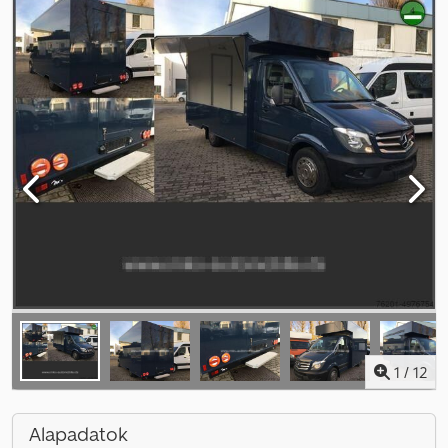
1
/
12
Alapadatok