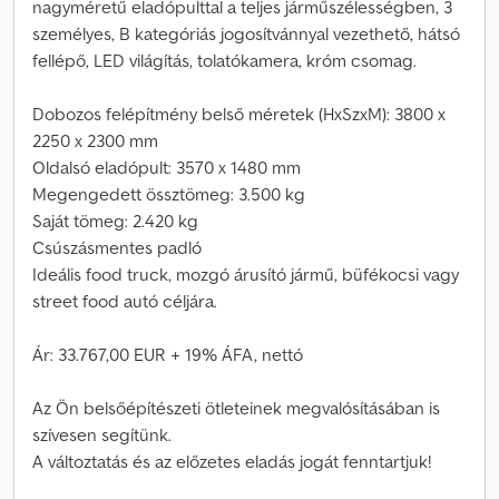
nagyméretű eladópulttal a teljes járműszélességben, 3
személyes, B kategóriás jogosítvánnyal vezethető, hátsó
fellépő, LED világítás, tolatókamera, króm csomag.
Dobozos felépítmény belső méretek (HxSzxM): 3800 x
2250 x 2300 mm
Oldalsó eladópult: 3570 x 1480 mm
Megengedett össztömeg: 3.500 kg
Saját tömeg: 2.420 kg
Csúszásmentes padló
Ideális food truck, mozgó árusító jármű, büfékocsi vagy
street food autó céljára.
Ár: 33.767,00 EUR + 19% ÁFA, nettó
Az Ön belsőépítészeti ötleteinek megvalósításában is
szívesen segítünk.
A változtatás és az előzetes eladás jogát fenntartjuk!