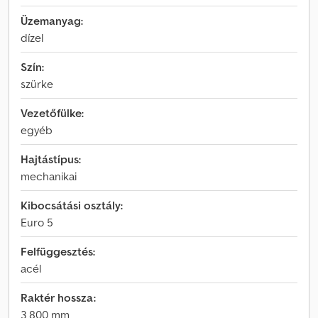
Üzemanyag:
dízel
Szín:
szürke
Vezetőfülke:
egyéb
Hajtástípus:
mechanikai
Kibocsátási osztály:
Euro 5
Felfüggesztés:
acél
Raktér hossza:
3 800 mm