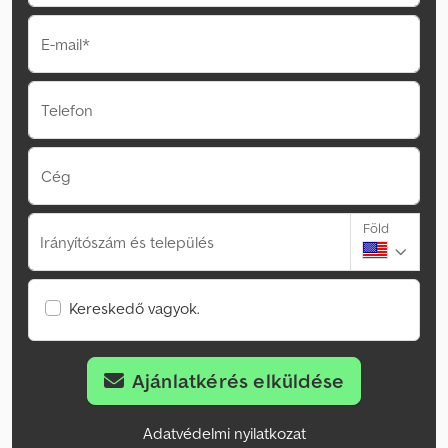
E-mail*
Telefon
Cég
Föld
Irányítószám és település
Kereskedő vagyok.
Ajánlatkérés elküldése
Adatvédelmi nyilatkozat