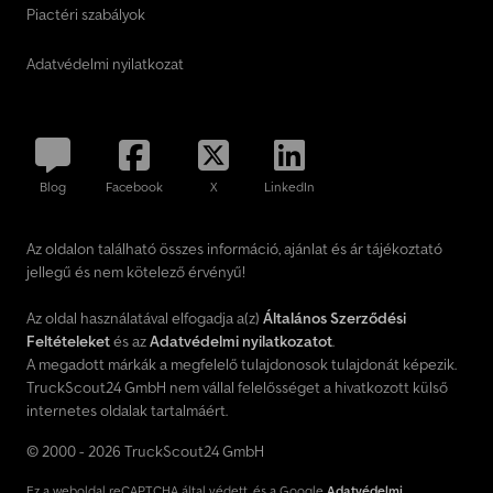
Piactéri szabályok
Adatvédelmi nyilatkozat
Blog
Facebook
X
LinkedIn
Az oldalon található összes információ, ajánlat és ár tájékoztató
jellegű és nem kötelező érvényű!
Az oldal használatával elfogadja a(z)
Általános Szerződési
Feltételeket
és az
Adatvédelmi nyilatkozatot
.
A megadott márkák a megfelelő tulajdonosok tulajdonát képezik.
TruckScout24 GmbH nem vállal felelősséget a hivatkozott külső
internetes oldalak tartalmáért.
© 2000 - 2026 TruckScout24 GmbH
Ez a weboldal reCAPTCHA által védett, és a Google
Adatvédelmi