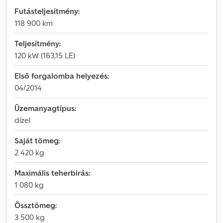
Futásteljesítmény:
118 900 km
Teljesítmény:
120 kW (163,15 LE)
Első forgalomba helyezés:
04/2014
Üzemanyagtípus:
dízel
Saját tömeg:
2 420 kg
Maximális teherbírás:
1 080 kg
Össztömeg:
3 500 kg