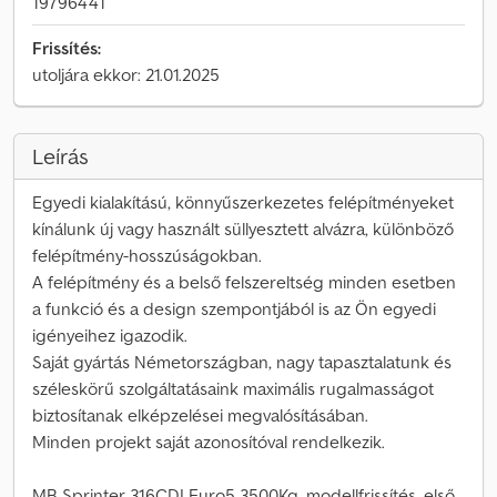
19796441
Frissítés:
utoljára ekkor: 21.01.2025
Leírás
Egyedi kialakítású, könnyűszerkezetes felépítményeket
kínálunk új vagy használt süllyesztett alvázra, különböző
felépítmény-hosszúságokban.
A felépítmény és a belső felszereltség minden esetben
a funkció és a design szempontjából is az Ön egyedi
igényeihez igazodik.
Saját gyártás Németországban, nagy tapasztalatunk és
széleskörű szolgáltatásaink maximális rugalmasságot
biztosítanak elképzelései megvalósításában.
Minden projekt saját azonosítóval rendelkezik.
MB Sprinter 316CDI Euro5 3500Kg, modellfrissítés, első