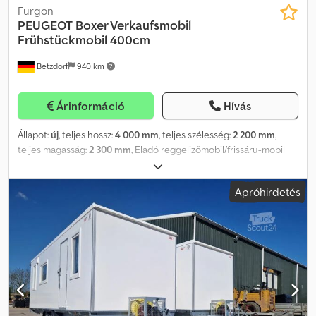
Furgon
PEUGEOT
Boxer Verkaufsmobil
Frühstückmobil 400cm
Betzdorf
940 km
Árinformáció
Hívás
Állapot:
új
, teljes hossz:
4 000 mm
, teljes szélesség:
2 200 mm
,
teljes magasság:
2 300 mm
, Eladó reggelizőmobil/frissáru-mobil
önjáró kivitelben A bemutatott jármű egy korábbi munkánk
példája, amelyet már átadtunk ügyfelünknek. Egyedi
Apróhirdetés
felépítmények gyártójaként járműveket tervezünk, kivitelezünk és
építünk az ÖN igényei szerint. Méretek, felépítmények, belső
kialakítás, színvilág és technikai felszereltség szabadon
választható. Megvalósíthatósággal kapcsolatban kérdése van?
Küldje el igényeit vagy akár egy egyszerű vázlatot, és részletes,
tételes árajánlatot adunk. Kérjük, érdeklődés esetén a 0490-es
számot használja. Dedpfsv T Hnijx Afdjck Műszaki adatok: Az ügyfél
ötleteivel és tapasztalatunkkal építettük ezt az eladó mobil
járművet. Ezek a modellek a mai korban bevált, rugalmas