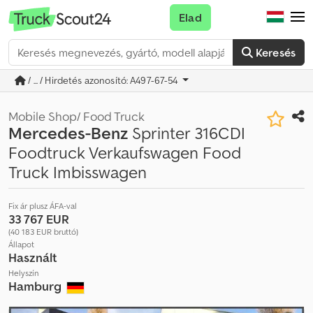
Elad
Keresés
/ ... / Hirdetés azonosító: A497-67-54
Mobile Shop/ Food Truck
Mercedes-Benz
Sprinter 316CDI
Foodtruck Verkaufswagen Food
Truck Imbisswagen
Fix ár plusz ÁFA-val
33 767 EUR
(40 183 EUR bruttó)
Állapot
Használt
Helyszín
Hamburg