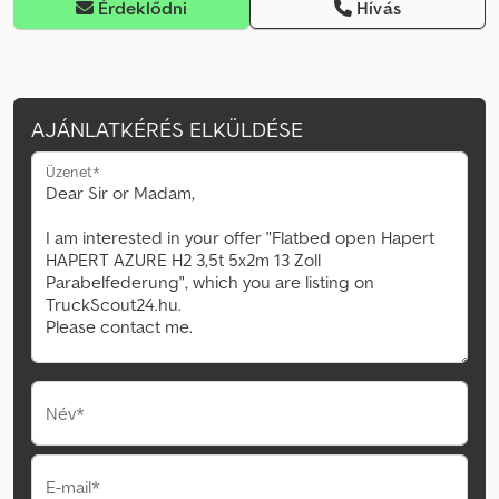
Érdeklődni
Hívás
AJÁNLATKÉRÉS ELKÜLDÉSE
Üzenet*
Név*
E-mail*