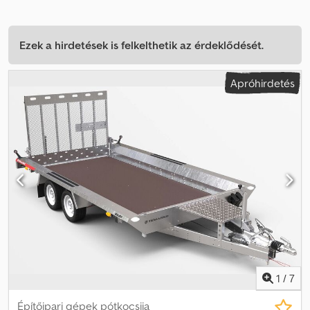
Ezek a hirdetések is felkelthetik az érdeklődését.
Apróhirdetés
1
/
7
Építőipari gépek pótkocsija