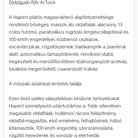
Djdpjgaib Rjfx Ai Tock
A Hapert platós magasrakterű alapfelszereltsége
rendkívül bőséges: masszív alu oldalfalak, alacsony, 13
colos futómű, parabolikus rugózás lengéscsillapítóval és
100 km/h engedéllyel, közbenső oszlopok,
excenterzárak, rögzítőszemek, hálókampók a zsanérok
alatt, automatikus támasztókerék, rendkívül stabil,
hegesztett és merülőfürdőben tűzihorganyzott acélváz,
továbbá megerősített, csavarozott V-alváz.
A műszaki adatokat lentebb találja.
Ezen kívül széles választékban kínálunk tartozékokat
Hapert személyautó-utánfutókhoz is. Felár ellenében
magasabb oldalfalak, hullámos rácsos felépítmény,
oldalfal-magasítás, első emelvény, felhajtósínek, hátsó
kitámasztók, 100 km/h engedély, szerszámosláda,
rögzítő hevederek és vonózár is elérhetők.