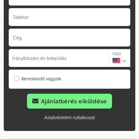
Telefon
Cég
Föld
Irányítószám és település
Kereskedő vagyok.
Ajánlatkérés elküldése
Adatvédelmi nyilatkozat