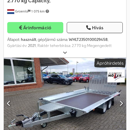
2.770 kg Capacity,
Tolatásgátló automata, gumirugós tengely, felhajtórámpa, csörlő,
Groenlo
1 075 km
háromszor mélységben állítható tartóval, automata
orrtámaszkerék, helyzetjelző lámpák, 2 db tűzihorganyzott rámpa
a raktér alatt, fékezett, garanciával, V-típusú tűzihorganyzott
Árinformáció
Hívás
vonórúd, 13 pólusú csatlakozó, tolatólámpa, 18 mm padlólemez,
oldalonként 7 rögzítőgyűrű a vázprofilban, perforációs lyukazás a
Állapot:
használt
, gép/jármű száma:
WHLT2350100029458
,
külső vázprofilban. Dcodjgh Nqrepfx Ai Tjk
Gyártási év:
2021
, Raktér teherbírása: 2.770 kg Megengedett
össztömeg: 730 kg ÁFA/adókülönbözet: ÁFA levonható Első
abroncsok állapota: 100 Hátsó abroncsok állapota: 100 Dsdpfxeutx
Apróhirdetés
Hyo Ai Tsck Első gumiabroncsok: - Hátsó gumiabroncsok: -
További információkért keresse a PFEIFER GROUP-ot.