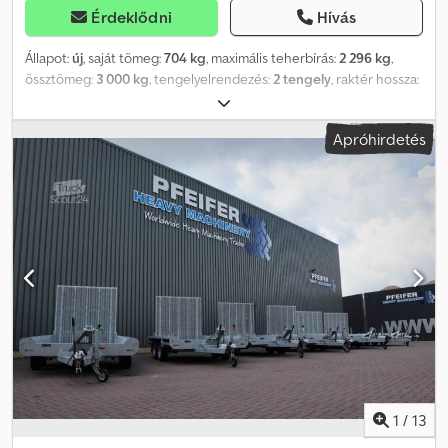
Érdeklődni
Hívás
Állapot:
új
, saját tömeg:
704 kg
, maximális teherbírás:
2 296 kg
,
össztömeg:
3 000 kg
, tengelyelrendezés:
2 tengely
, raktér hossza:
5 070 mm
, rakodótér szélesség:
2 110 mm
, Gyártási év:
2026
,
futásteljesítmény:
50 km
, hajtástípus:
mechanikai
,
Apróhirdetés
energiahatékonyság:
A
, Temared Carplatform 5121/2 S Platós
utánfutó / Autószállító utánfutó Személygépkocsi utánfutó
Állapot: Új (gyártási év: 2026) 2 év műszaki vizsga az első
forgalomba helyezéstől számítva Forgalmi engedély, törzskönyv
(Jármű forgalmi engedély II. rész és COC dokumentáció)
mellékelve Elérhető: Azonnal (raktáron)! Finanszírozás partner
bankjainkon keresztül lehetséges! Műszaki adatok Megengedett
össztömeg: 3.000 kg Önsúly: kb. 704 kg Hasznos teherbírás: kb.
2.296 kg Tengelyek száma: 2 Raktér hossza: 5.070 mm Raktér
szélessége: 2.110 mm Fék típusa: Fékes, ráfutófék Alváz:
Felépítmény alatti kerekekkel (magasított plató), gumirugós
tengelyek Elektromosság: 12V, 13 pólusú csatlakozó Gumiabroncs
méret: 195/55 R10C Extra felszereltség Nincs Felszereltség
Csúszásmentes rétegelt lemez padló Hegesztett és
1
/
13
tüzihorganyzott váz Automata támasztókerék Kézi csörlő tartóval