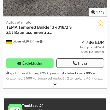
1
/
19
Autós utánfutó
TEMA
Temared Builder 3 4018/2 S
3,5t Baumaschinentra...
4 786 EUR
Lüdersfeld
934 km
Fix ár plusz ÁFA-val
(5 695 EUR bruttó)
Érdeklődni
Hívás
Állapot:
új
, saját tömeg:
695 kg
, maximális teherbírás:
2 805 kg
,
össztömeg:
3 500 kg
, tengelyelrendezés:
2 tengely
, raktér hossza:
4 000 mm
, rakodótér szélesség:
1 822 mm
, Gyártási év:
2026
,
futásteljesítmény:
50 km
, hajtástípus:
mechanikai
,
energiahatékonyság:
A
, Temared Builder 3 4018/2 S Építőipari
gépszállító utánfutó / Építőipari gépszállító trailer
Személygépkocsi utánfutó Állapot: Új (Gyártási év: 2026) Műszaki
TruckScout24
vizsga: 2 év az első forgalomba helyezés napjától Tartalmazza a