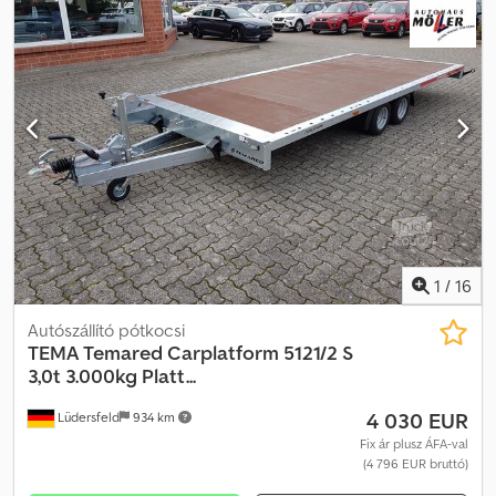
Ihj Ai Tock A gépszállító utánfutó alaptartozékai közé tartozik a
masszív vázszerkezet, a felhajtórámpa, kanáltartó, támasztókerék,
valamint a V-alakú vonórúd.
1
/
16
Autószállító pótkocsi
TEMA
Temared Carplatform 5121/2 S
3,0t 3.000kg Platt...
4 030 EUR
Lüdersfeld
934 km
Fix ár plusz ÁFA-val
(4 796 EUR bruttó)