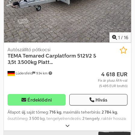
1
/
16
Autószállító pótkocsi
TEMA
Temared Carplatform 5121/2 S
3,5t 3.500kg Platt...
4 618 EUR
Lüdersfeld
934 km
Fix ár plusz ÁFA-val
(5 495 EUR bruttó)
Érdeklődni
Hívás
Állapot:
új
, saját tömeg:
716 kg
, maximális teherbírás:
2 784 kg
,
össztömeg:
3 500 kg
, tengelyelrendezés:
2 tengely
, raktér hossza:
5 070 mm
, rakodótér szélesség:
2 110 mm
, Gyártási év:
2026
,
futásteljesítmény:
50 km
, hajtástípus:
mechanikai
,