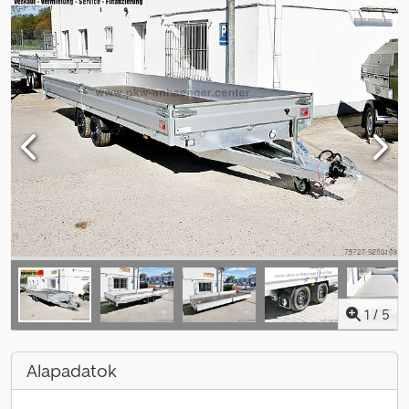
1
/
5
Alapadatok