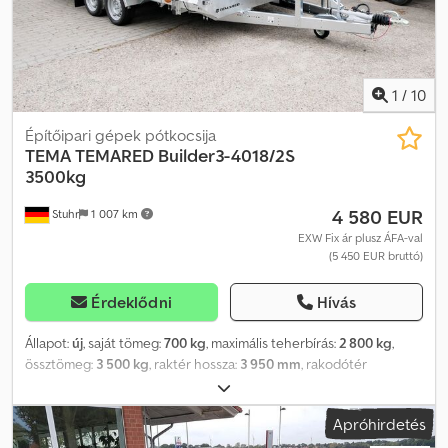
leengedését és felemelését. Össztömeg: 3500 kg Széria: Builder
Rendeltetés: Építőipari gépszállítás Önsúly (kg): 674 Hasznos
teherbírás (kg): 2826 Teljes hossz (mm): 6070 Raktér hossza (mm):
4000 Teljes szélesség (mm): 2430 Raktér szélesség (mm): 1830
Teljes magasság (mm): 1800 Oldalfal magasság: 250 mm
1
/
10
Fékrendszer: igen Váz típusa: Hegesztett Váz anyaga: acél
Építőipari gépek pótkocsija
TEMA
TEMARED Builder3-4018/2S
3500kg
4 580 EUR
Stuhr
1 007 km
EXW Fix ár plusz ÁFA-val
(5 450 EUR bruttó)
Érdeklődni
Hívás
Állapot:
új
, saját tömeg:
700 kg
, maximális teherbírás:
2 800 kg
,
össztömeg:
3 500 kg
, raktér hossza:
3 950 mm
, rakodótér
szélesség:
1 820 mm
, raktérmagasság:
250 mm
, Építőipari
gépszállító személygépkocsi utánfutó a TEMARED
Apróhirdetés
utánfutógyártótól, Builder3-4018/2S 3500kg modell. Dsdpfxjv A T