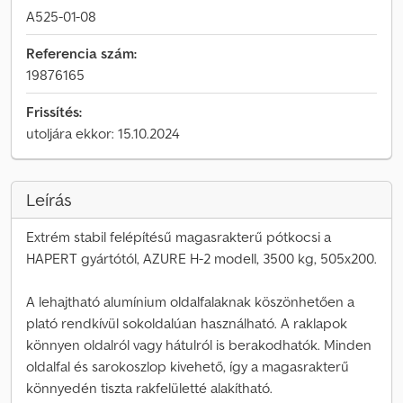
A525-01-08
Referencia szám:
19876165
Frissítés:
utoljára ekkor: 15.10.2024
Leírás
Extrém stabil felépítésű magasrakterű pótkocsi a
HAPERT gyártótól, AZURE H-2 modell, 3500 kg, 505x200.
A lehajtható alumínium oldalfalaknak köszönhetően a
plató rendkívül sokoldalúan használható. A raklapok
könnyen oldalról vagy hátulról is berakodhatók. Minden
oldalfal és sarokoszlop kivehető, így a magasrakterű
könnyedén tiszta rakfelületté alakítható.