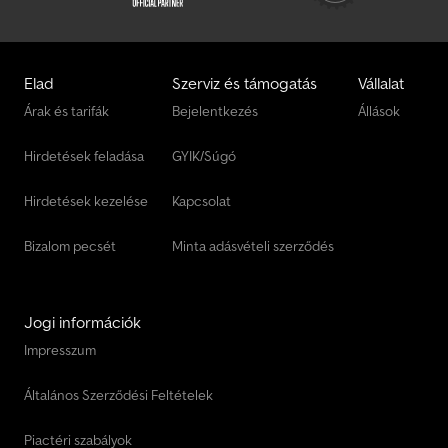
körzetben (Autohaus Möller) Forgalomba helyezés országosan
(regisztrációs szolgáltatás) Export rendszám (15 napos) Export
rendszám (30 napos) Átmeneti rendszám (5 napos) Vámkezelés
Jármű okmányok postázása regisztrációhoz (előleg szükséges)
Elad
Szerviz és támogatás
Vállalat
Megjegyzés A képeken feláras tartozékok láthatók
Árak és tarifák
Bejelentkezés
Állások
(pótkeréktartó), a súlyadatok felszereltségtől függően
változhatnak, a tévedés, az előzetes értékesítés és a változás jogát
Hirdetések feladása
GYIK/Súgó
fenntartjuk! Állapot, menetképesség: üzemképes...
Hirdetések kezelése
Kapcsolat
Bizalom pecsét
Minta adásvételi szerződés
Jogi információk
Impresszum
Általános Szerződési Feltételek
Piactéri szabályok