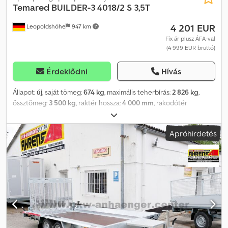
Temared
BUILDER-3 4018/2 S 3,5T
4 201 EUR
Leopoldshöhe
947 km
Fix ár plusz ÁFA-val
(4 999 EUR bruttó)
Érdeklődni
Hívás
Állapot:
új
, saját tömeg:
674 kg
, maximális teherbírás:
2 826 kg
,
össztömeg:
3 500 kg
, raktér hossza:
4 000 mm
, rakodótér
szélesség:
1 830 mm
, raktérmagasság:
250 mm
, Építőipari
gépszállító BAUMA Dcodpfx Aijw A Rhkj Tsk BUILDER 3 4018/2S 3,5T
Apróhirdetés
Masszív, hegesztett utánfutó építőipari gépek és nagyon nehéz
anyagok szállításához. Az eredeti kialakítás lehetővé teszi a teljes
hosszban elhelyezkedő, csúszásgátló csíkokkal ellátott
oldalfalakon való biztonságos közlekedést. Zárt acélprofilból
készült, hegesztett teherhordó váz. Csúszásmentes, vízálló
rétegelt lemez padozat, masszív rögzítőszemekkel a rakomány
biztonságos rögzítéséhez. Rendkívül erős V-alakú vonórúd és
stabilizáló alátámasztók. Ülőpad tartó és automatikusan visszahajló
támasztókerék alapfelszereltségként. Rugók segítik a rámpa