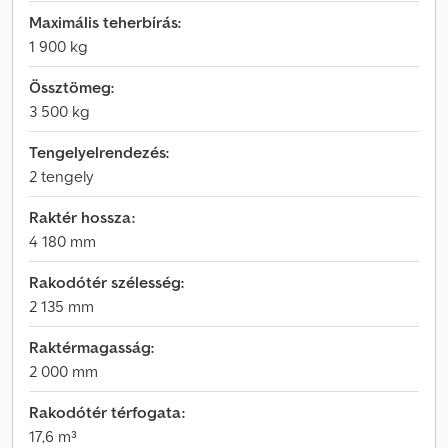
Maximális teherbírás:
1 900 kg
Össztömeg:
3 500 kg
Tengelyelrendezés:
2 tengely
Raktér hossza:
4 180 mm
Rakodótér szélesség:
2 135 mm
Raktérmagasság:
2 000 mm
Rakodótér térfogata:
17,6 m³