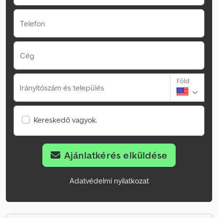
Telefon
Cég
Föld
Irányítószám és település
Kereskedő vagyok.
Ajánlatkérés elküldése
Adatvédelmi nyilatkozat