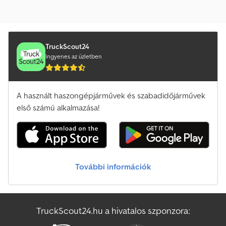
TruckScout24
Ingyenes az üzletben
A használt haszongépjárművek és szabadidőjárművek
első számú alkalmazása!
További információk
TruckScout24.hu a hivatalos szponzora: