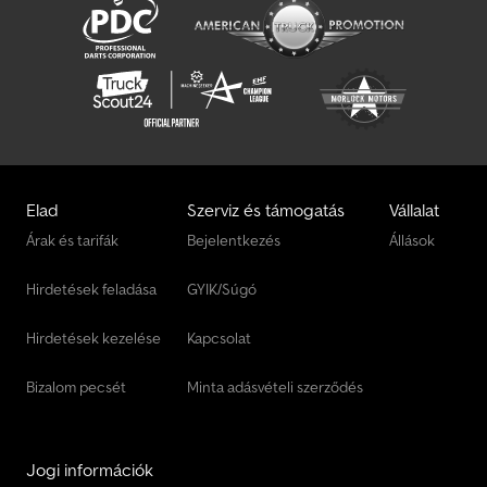
Elad
Szerviz és támogatás
Vállalat
Árak és tarifák
Bejelentkezés
Állások
Hirdetések feladása
GYIK/Súgó
Hirdetések kezelése
Kapcsolat
Bizalom pecsét
Minta adásvételi szerződés
Jogi információk