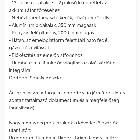
- 13 pólusú csatlakozó, 2 pólusú kimenettel az
akkumulátor töltéséhez
- Nehézteher-támasztó kerék, középen rögzítve
- Alumínium oldalfalak, 350 mm magasak
- Ponyvás felépítmény, 2000 mm magas
- Hátsó, az emelőplatform felett található fedél,
gázrugós nyitással
- Előkészítés az emelőplatformhoz
- Humbaur multifunkciós világítás, az alvázvédőbe
integrálva
Dedpogi Squsfx Amyskr
Ár tartalmazza a forgalmi engedélyt (a jármű részletes
adatait tartalmazó dokumentum és a megfelelőségi
tanúsítvány).
Nagy mennyiségben tárolunk a következő gyártók
utánfutóit:
Brenderup, Humbaur, Hapert, Brian James Trailers,