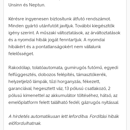
Unsinn és Neptun.
Kérésre ingyenesen biztosítunk átfutó rendszámot.
Minden gyártó utánfutóit javítjuk. További kiegészítők
igény szerint. A műszaki változtatások, az árváltoztatások
és a nyomdai hibák jogát fenntartjuk. A nyomdai
hibákért és a pontatlanságokért nem vállalunk
felelősséget.
Rakodólap, tolatóautomata, gumirugós futómű, egyedi
felfüggesztés, dobozos felépítés, támasztókerék,
helyzetjelző lámpák, tűzi horganyzás, fékezett,
garanciával, hegesztett váz, 13 pólusú csatlakozó, 2
pólusú kimenettel az akkumulátor töltéséhez, hátsó, az
emelőplatform felett található fedél, gázrugós nyitással.
A hirdetés automatikusan lett lefordítva. Fordítási hibák
előfordulhatnak.