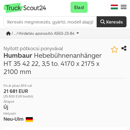
Elad
Keresés
/ ... / Hirdetés azonosító: A550-23-84
Nyitott pótkocsi ponyvával
Humbaur
Hebebühnenanhänger
HT 35 42 22, 3,5 to. 4170 x 2175 x
2100 mm
Fix ár plusz ÁFA-val
21 681 EUR
(25 800 EUR bruttó)
Állapot
Új
Helyszín
Neu-Ulm