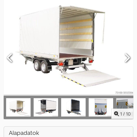
1
/
10
Alapadatok