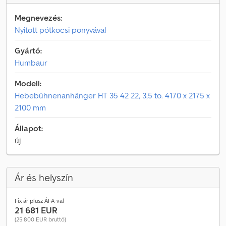
Megnevezés:
Nyitott pótkocsi ponyvával
Gyártó:
Humbaur
Modell:
Hebebühnenanhänger HT 35 42 22, 3,5 to. 4170 x 2175 x
2100 mm
Állapot:
új
Ár és helyszín
Fix ár plusz ÁFA-val
21 681 EUR
(25 800 EUR bruttó)