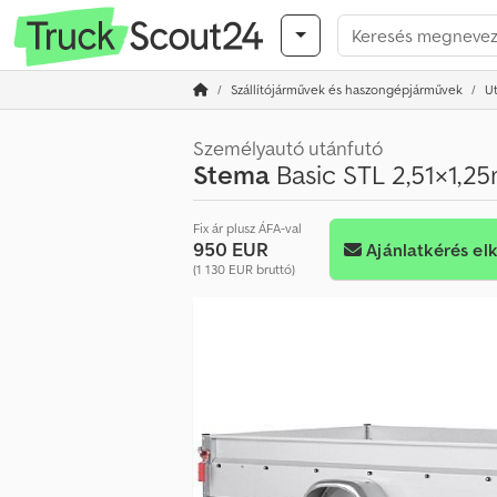
Szállítójárművek és haszongépjárművek
U
Személyautó utánfutó
Stema
Basic STL 2,51×1,2
Fix ár plusz ÁFA-val
950 EUR
Ajánlatkérés el
(1 130 EUR bruttó)