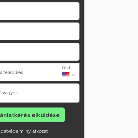
Föld
s település
 vagyok.
jánlatkérés elküldése
datvédelmi nyilatkozat