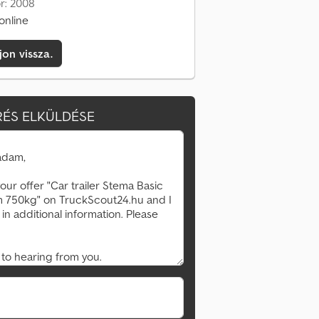
or: 2008
online
jon vissza.
ÉS ELKÜLDÉSE