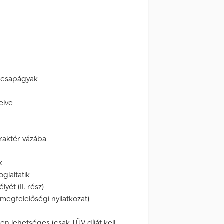
kcsapágyak
elve
a raktér vázába
k
oglaltatik
yét (II. rész)
megfelelőségi nyilatkozat)
en lehetséges (csak TÜV díját kell