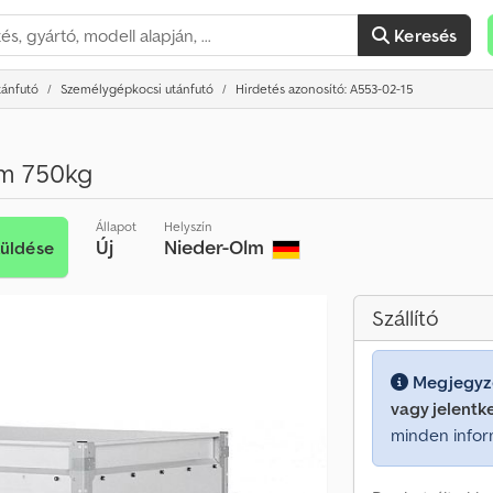
Keresés
tánfutó
Személygépkocsi utánfutó
Hirdetés azonosító: A553-02-15
5m 750kg
Állapot
Helyszín
Új
Nieder-Olm
küldése
Szállító
Megjegyz
vagy jelentk
minden infor