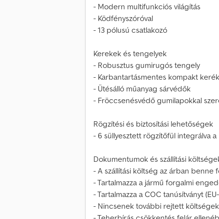
- Modern multifunkciós világítás
- Ködfényszóróval
- 13 pólusú csatlakozó
Kerekek és tengelyek
- Robusztus gumirugós tengely
- Karbantartásmentes kompakt keré
- Ütésálló műanyag sárvédők
- Fröccsenésvédő gumilapokkal szer
Rögzítési és biztosítási lehetőségek
- 6 süllyesztett rögzítőfül integrálva 
Dokumentumok és szállítási költsége
- A szállítási költség az árban benne f
- Tartalmazza a jármű forgalmi engedél
- Tartalmazza a COC tanúsítványt (EU-
- Nincsenek további rejtett költségek
- Teherbírás csökkentés felár ellenéb