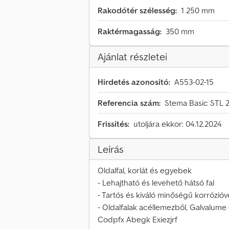
Rakodótér szélesség:
1 250 mm
Raktérmagasság:
350 mm
Ajánlat részletei
Hirdetés azonosító:
A553-02-15
Referencia szám:
Stema Basic STL 
Frissítés:
utoljára ekkor: 04.12.2024
Leírás
Oldalfal, korlát és egyebek
- Lehajtható és levehető hátsó fal
- Tartós és kiváló minőségű korrózi
- Oldalfalak acéllemezből, Galvalume
Codpfx Abegk Exiezjrf