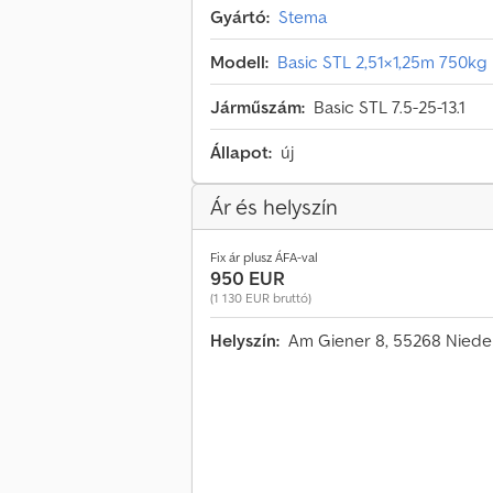
Gyártó:
Stema
Modell:
Basic STL 2,51×1,25m 750kg
Járműszám:
Basic STL 7.5-25-13.1
Állapot:
új
Ár és helyszín
Fix ár plusz ÁFA-val
950 EUR
(1 130 EUR bruttó)
Helyszín:
Am Giener 8, 55268 Niede