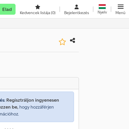
Elad
Nyelv
Kedvencek listája
(0)
Bejelentkezés
Menü
és:
Regisztráljon ingyenesen
ezzen be,
hogy hozzáférjen
mációhoz.