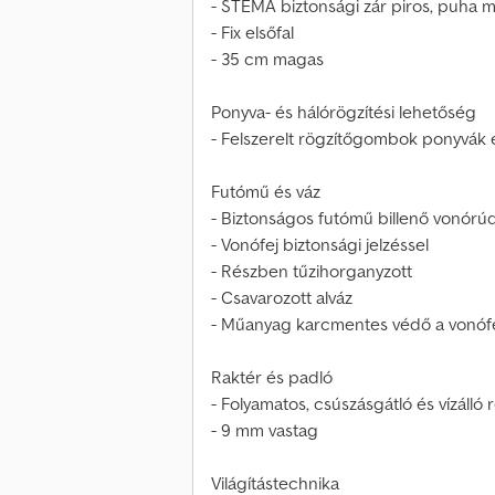
- STEMA biztonsági zár piros, puha m
- Fix elsőfal
- 35 cm magas
Ponyva- és hálórögzítési lehetőség
- Felszerelt rögzítőgombok ponyvák 
Futómű és váz
- Biztonságos futómű billenő vonórú
- Vonófej biztonsági jelzéssel
- Részben tűzihorganyzott
- Csavarozott alváz
- Műanyag karcmentes védő a vonóf
Raktér és padló
- Folyamatos, csúszásgátló és vízálló
- 9 mm vastag
Világítástechnika