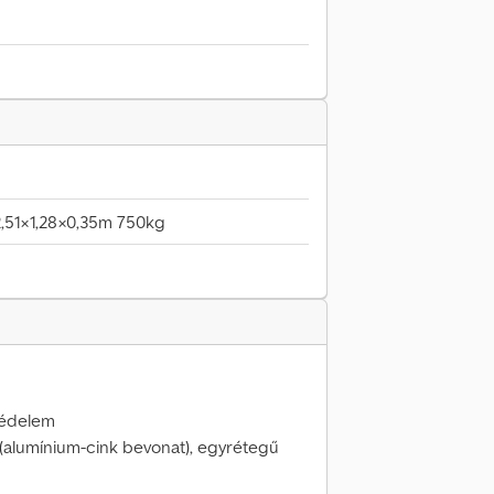
2,51×1,28×0,35m 750kg
óvédelem
 (alumínium-cink bevonat), egyrétegű