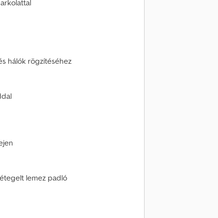
arkolattal
és hálók rögzítéséhez
ddal
ejen
 rétegelt lemez padló