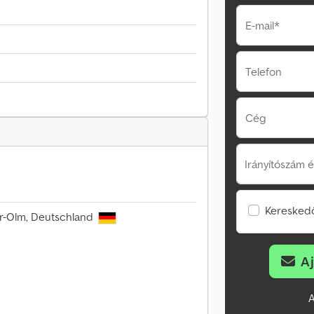
E-mail*
Telefon
Cég
Irányítószám é
Kereskedő
r-Olm, Deutschland
A
A