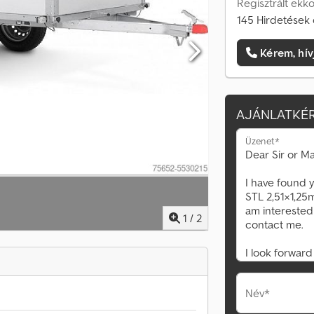
Regisztrált ekk
145 Hirdetések 
Kérem, hív
AJÁNLATKÉR
Üzenet*
1
/
2
Név*