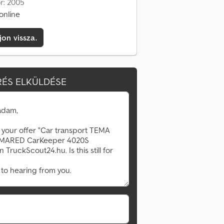
or: 2005
online
jon vissza.
ÉS ELKÜLDÉSE