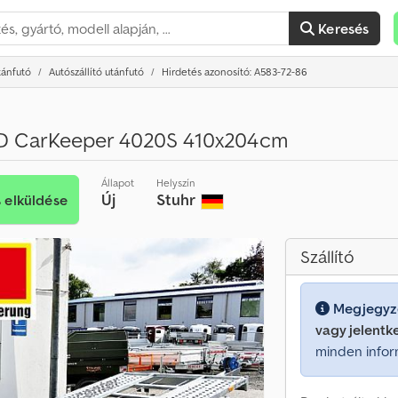
Keresés
tánfutó
Autószállító utánfutó
Hirdetés azonosító: A583-72-86
ED CarKeeper 4020S 410x204cm
Állapot
Helyszín
Új
Stuhr
s elküldése
Szállító
Megjegyz
vagy jelentk
minden infor