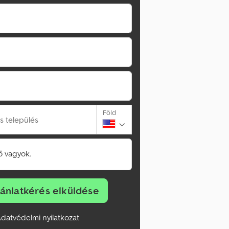
Föld
s település
 vagyok.
jánlatkérés elküldése
datvédelmi nyilatkozat