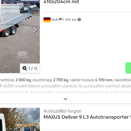
410x204cm mit
Stuhr
1 007 km
1
/
11
eherbírás:
2 000 kg
, össztömeg:
2 700 kg
, raktér hossza:
4 100 mm
, rakodóté
020S modell billenő autószállító utánfutó. Az autószállító utánfutó alkalm
en felrakhatók. Az autószállító alapfelszereltségéhez tartozik a billentőfun
maszkerék, csörlő tartóval, behúzható rámpák, hegesztett, tűzihorganyzott 
hevederek, rögzítőpántok, támaszok és lopásgátlók kedvező áron elérhetők
szágos szállítás Németországban (szigetek kivételével) lehetséges! Kérje
Autószállító furgon
MAXUS
Deliver 9 L3 Autotransporter 
uhr Bremen mellett Tel: 0 Fax: Dkedpfoh N T T Tox An Njr Átvehető: hétfő