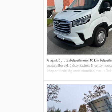
Állapot:
új
, futásteljesítmény:
10 km
, teljesí
osztály:
Euro 6
, ülések száma:
3
, raktér hoss
központi zár, légkondicionálás
, Maxus Deli
Jumper, Peugeot Boxer vagy Opel Movano mod
robusztus, hatékony és sokoldalúan használha
felhasználáshoz, és most autószállító válto
terhek és nagy felépítmények szállítására. *
arány: Több felszereltség, modern technol
fogyasztás csökkenti az üzemeltetési költség
infotainment rendszert és még sok más. A M