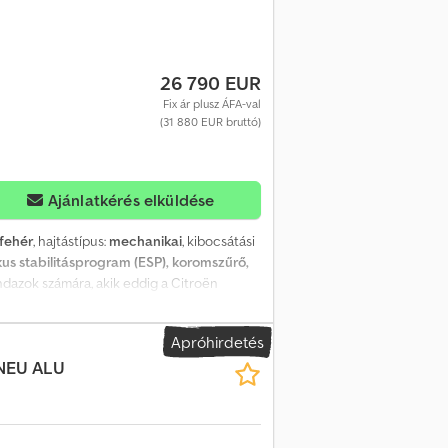
26 790 EUR
Fix ár plusz ÁFA-val
(31 880 EUR bruttó)
Ajánlatkérés elküldése
fehér
, hajtástípus:
mechanikai
, kibocsátási
kus stabilitásprogram (ESP), koromszűrő,
Mindazok számára, akik eddig a Citroën
ndelkezésre: a Maxus Deliver 9, amely
s feltételeket kínál a kereskedelmi célú
Apróhirdetés
 HDI motor tökéletesen alkalmas nehéz
 NEU
ALU
gálatban való használatra. * Kiváló ár-érték
bantartási intervallumok és az alacsony
a vészfék-asszisztenst, a tolatókamerát, az
erek számára, akik a teljesítményre, a