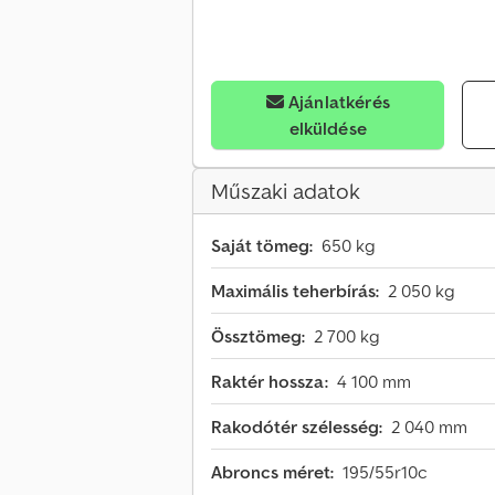
Ajánlatkérés
elküldése
Műszaki adatok
Saját tömeg:
650 kg
Maximális teherbírás:
2 050 kg
Össztömeg:
2 700 kg
Raktér hossza:
4 100 mm
Rakodótér szélesség:
2 040 mm
Abroncs méret:
195/55r10c