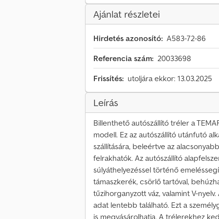
Ajánlat részletei
Hirdetés azonosító:
A583-72-86
Referencia szám:
20033698
Frissítés:
utoljára ekkor: 13.03.2025
Leírás
Billenthető autószállító tréler a T
modell. Ez az autószállító utánfutó 
szállítására, beleértve az alacsonya
felrakhatók. Az autószállító alapfelsz
súlyáthelyezéssel történő emeléssegít
támaszkerék, csörlő tartóval, behúzha
tűzihorganyzott váz, valamint V-nyelv
adat lentebb található. Ezt a személyg
is megvásárolhatja. A trélerekhez ke