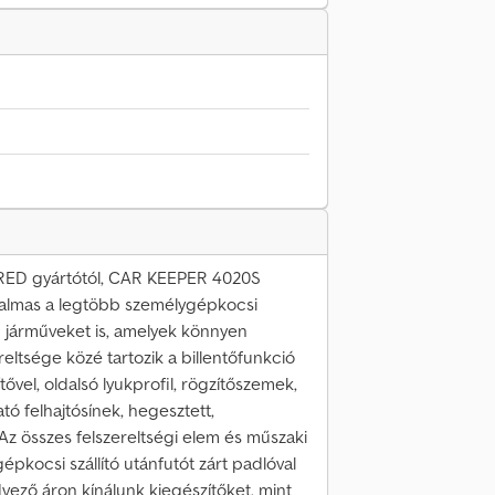
EMARED gyártótól, CAR KEEPER 4020S
alkalmas a legtöbb személygépkocsi
bb járműveket is, amelyek könnyen
ereltsége közé tartozik a billentőfunkció
ővel, oldalsó lyukprofil, rögzítőszemek,
tó felhajtósínek, hegesztett,
. Az összes felszereltségi elem és műszaki
épkocsi szállító utánfutót zárt padlóval
dvező áron kínálunk kiegészítőket, mint