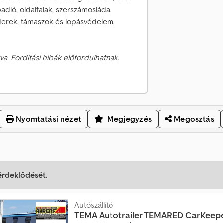
adló, oldalfalak, szerszámosláda,
derek, támaszok és lopásvédelem.
va. Fordítási hibák előfordulhatnak.
Nyomtatási nézet
Megjegyzés
Megosztás
 érdeklődését.
Autószállító
TEMA
Autotrailer TEMARED CarKeep