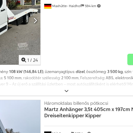
Maxhütte- Haidhof
594 km
1
/
24
tmény:
108 kW (146,84 LE)
, üzemanyagtípus:
dízel
, össztömeg:
3 500 kg
, szín:
za:
5 100 mm
, rakodótér szélesség:
2 100 mm
, Felszereltség:
ABS, elektroni
ver 9 – Az új erő a szállítási üzletben – most autószállítóként is elérhető! 
ellekre támaszkodtak, most egy új, nagy teljesítményű alternatíva áll re
tó. Modern, 2,0 literes dízelmotorjával (108 kW / 147 LE) a Deliver 9 ideáli
zatban is elérhető. Miért a Maxus Deliver 9? * Erős hajtáslánc: A 108 kW-os
Háromoldalas billenős pótkocsi
Martz Anhänger 3,5t 405cm x 197cm
 Most autószállítóként is elérhető: Ideális járműszállításra vagy a mentőszol
Dreiseitenkipper Kipper
ógia és magas minőség vonzó áron. * Gazdaságos üzemeltetés: A hosszú kar
eket. * Kiterjedt biztonsági és kényelmi felszereltség: beleértve az ESP-t, 
axus Deliver 9 autószállítóként egy új, meggyőző megoldást kínál a szakemb