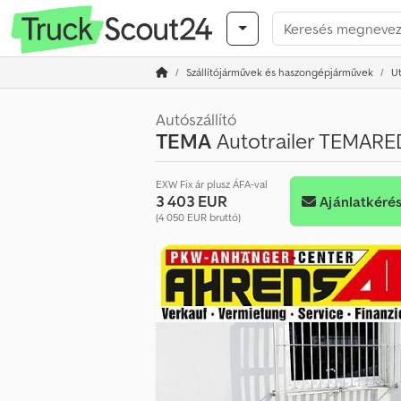
Szállítójárművek és haszongépjárművek
U
Autószállító
TEMA
Autotrailer TEMAR
EXW Fix ár plusz ÁFA-val
3 403 EUR
Ajánlatkéré
(4 050 EUR bruttó)