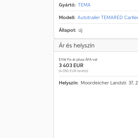
Gyártó:
TEMA
Modell:
Autotrailer TEMARED CarK
Állapot:
új
Ár és helyszín
EXW Fix ár plusz ÁFA-val
3 403 EUR
(4 050 EUR bruttó)
Helyszín:
Moordeicher Landstr. 37, 