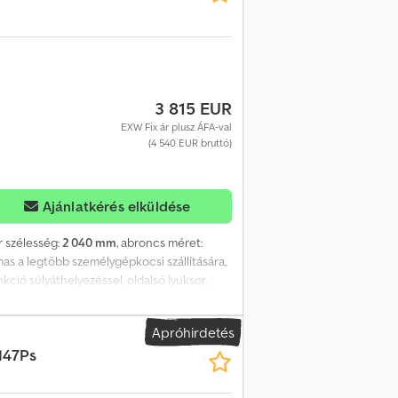
3 815 EUR
EXW Fix ár plusz ÁFA-val
(4 540 EUR bruttó)
Ajánlatkérés elküldése
r szélesség:
2 040 mm
, abroncs méret:
as a legtöbb személygépkocsi szállítására,
kció súlyáthelyezéssel, oldalsó lyuksor,
váz, valamint V alakú vonórúd. Kiegészítők,
 kínálatunkban. --- Minden kedvező
Apróhirdetés
 árajánlatunkat. --- PKW-Anhänger-Center
147Ps
től péntekig – óra között Szombaton nincs