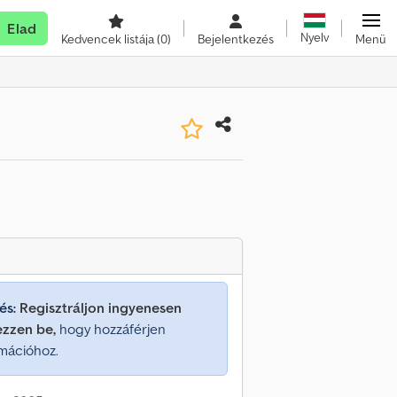
Elad
Nyelv
Kedvencek listája
(0)
Bejelentkezés
Menü
és:
Regisztráljon ingyenesen
ezzen be,
hogy hozzáférjen
mációhoz.