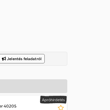
Jelentés feladatról
Apróhirdetés
er 4020S