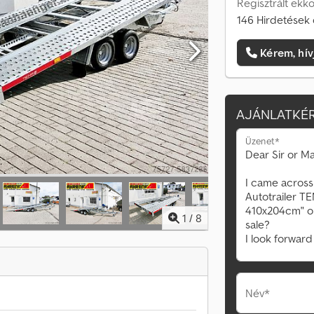
Regisztrált ekk
146 Hirdetések 
Kérem, hív
AJÁNLATKÉR
Üzenet*
1
/
8
Név*