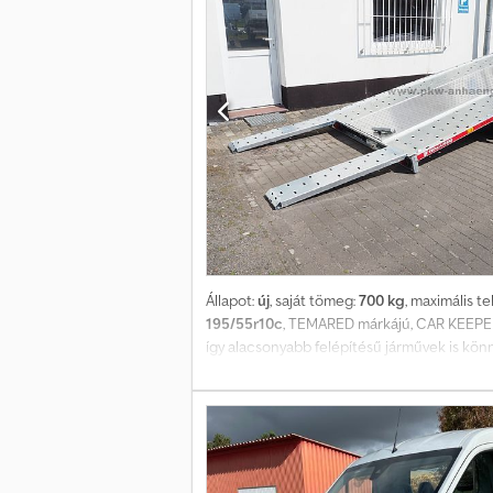
Állapot:
új
, saját tömeg:
700 kg
, maximális t
195/55r10c
, TEMARED márkájú, CAR KEEPER 4
így alacsonyabb felépítésű járművek is könny
középen alumínium padló, rögzítőszemek, tá
mint például szerszámosláda, autórögzítő 
ajánlatunk honlapunkon is megtalálható. Or
Ahrens Moordeicher Landstraße 37 28816 St
átvételi lehetőség!