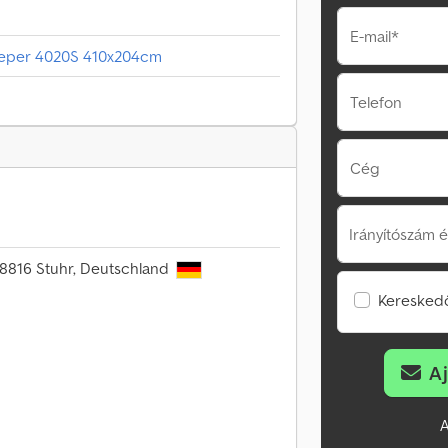
E-mail*
eeper 4020S 410x204cm
Telefon
Cég
Irányítószám é
28816 Stuhr, Deutschland
Kereskedő
A
A