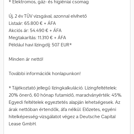
* Elektromos, gáz- és higiéniai csomag
Új, 2 év TÜV vizsgával, azonnal elvihető
Listaár: 65.800 € + ÁFA
Akciós ár: 54.490 € + ÁFA
Megtakarítás: 11.310 € + ÁFA
Például havi lízingdíj: 507 EUR*
Minden ár nettó!
További információk honlapunkon!
* Tájékoztató jellegű lízingkalkuláció. Lízingfeltételek:
20% önerő, 60 hónap futamidő, maradványérték: 45%.
Egyedi feltételek egyeztetés alapján lehetségesek. Az
árak nettóban értendők, áfa nélkül. Előzetes, egyéni
hitelképesség-vizsgálatot végez a Deutsche Capital
Lease GmbH.