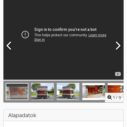
1
/
9
Alapadatok