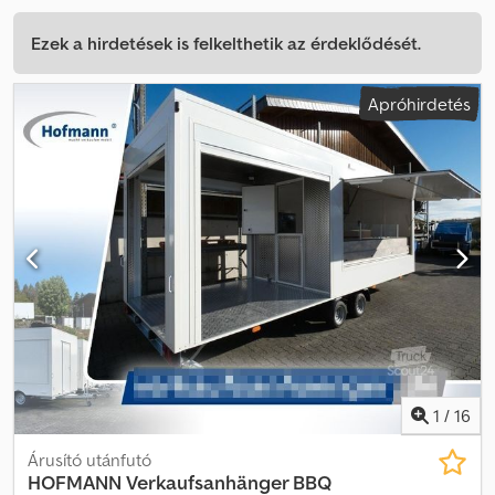
Ezek a hirdetések is felkelthetik az érdeklődését.
Apróhirdetés
1
/
16
Árusító utánfutó
HOFMANN
Verkaufsanhänger BBQ