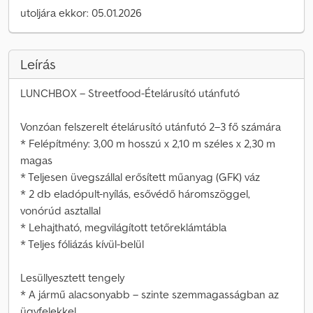
utoljára ekkor: 05.01.2026
Leírás
LUNCHBOX – Streetfood-Ételárusító utánfutó
Vonzóan felszerelt ételárusító utánfutó 2–3 fő számára
* Felépítmény: 3,00 m hosszú x 2,10 m széles x 2,30 m
magas
* Teljesen üvegszállal erősített műanyag (GFK) váz
* 2 db eladópult-nyílás, esővédő háromszöggel,
vonórúd asztallal
* Lehajtható, megvilágított tetőreklámtábla
* Teljes fóliázás kívül-belül
Lesüllyesztett tengely
* A jármű alacsonyabb – szinte szemmagasságban az
ügyfelekkel