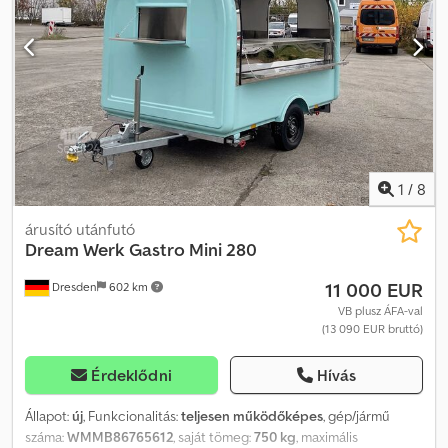
Dcodpfevbpuusx Ak Tsk A képek illusztrációk, a felszereltség
nem tartalmazza. Erős márkák az ANHÄNGERWIRTZ-nél már több
eltérhet a szabványtól. Műszaki változtatások joga fenntartva (pl.
mint 34 éve Több mint 850 utánfutó raktárról elérhető, valamint
abroncsméret).
kiegészítők értékesítése / Szervizelés: Anssems, Brian James
Trailers, Blyss, Brenderup, Böckmann, Cheval Liberté, Debon,
Eduard, HULCO, HENRA, Koch, Martz, Neptun, SARIS, Tomplan,
Trailershop, Variant, WM Meyer és még sokan mások… Az
értékesítési ár új, garanciális termékekre vonatkozik, az ÁFA külön
feltüntethető. Országos és BENELUX szintű szállítás. EU exportra
nettó ár és vámügyintézés megoldható (kérjük, érdeklődjön
1
/
8
személyesen). 10/25 készletkisöprés
árusító utánfutó
Dream Werk
Gastro Mini 280
11 000 EUR
Dresden
602 km
VB plusz ÁFA-val
(13 090 EUR bruttó)
Érdeklődni
Hívás
Állapot:
új
, Funkcionalitás:
teljesen működőképes
, gép/jármű
száma:
WMMB86765612
, saját tömeg:
750 kg
, maximális