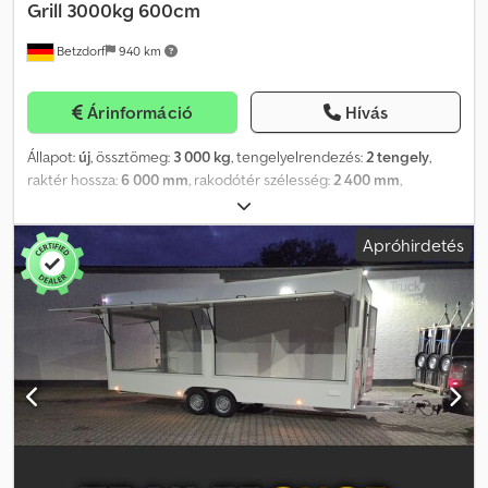
Grill 3000kg 600cm
Betzdorf
940 km
Árinformáció
Hívás
Állapot:
új
, össztömeg:
3 000 kg
, tengelyelrendezés:
2 tengely
,
raktér hossza:
6 000 mm
, rakodótér szélesség:
2 400 mm
,
raktérmagasság:
2 300 mm
, VHSP600 tűzrakóhely a hátsó részben
Flammlachs BBQ Grill A bemutatott tárgy egy példája
Apróhirdetés
munkáinknak, ezt az ügyfél részére már átadtuk. Egyedi
járműépítéssel foglalkozó gyártóként az ön igényei szerint
tervezzük, tervezzük meg és építjük meg járműveit. A méretek,
felépítmények, belső kialakítás, színvilág és a műszaki felszereltség
teljesen szabadon választhatók. Kérdése van a
megvalósíthatóságról? Küldje el nekünk igényeinek listáját vagy
akár egy egyszerű vázlatot, és részletes ajánlatot készítünk
tételes árakkal. Kérjük, érdeklődés esetén használja a 0468-as
számot. Műszaki adatok: * Teljes tömeg: 3.000 kg * Méretek
(h/sz/m): belső 6.000 x 2.400 x 2.300 mm * Járművilágítás: STVZO
szerinti, 12 voltos * Alváz: 2 tengelyes, acél/cinkezett, 4 db