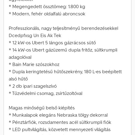
* Megengedett össztömeg: 1.800 kg
* Modern, fehér oldalfalú abroncsok
Professzionális, nagy teljesítményű berendezésekkel
Dcedpfxsg Un Eis Ak Tek
* 12 kW-os Ubert 5 lángos gázrácsos sütő
* 14 kW-os Ubert gázüzemű dupla fritőz, sültkrumpli
adagolóval
* Bain Marie szószokhoz
* Dupla keringtetésű hűtőszekrény, 180 L-es beépített
alsó hűtő
* 2 db ipari szagelszívó
* Tűzvédelmi csomag, zsírtűzoltóval
Magas minőségű belső kiépítés
* Munkalapok elegáns Nebraska tölgy dekorral
* Pénztárfiók, rozsdamentes acél sültkrumpli fiók
* LED pultvilágítás, közvetett mennyezeti világítás