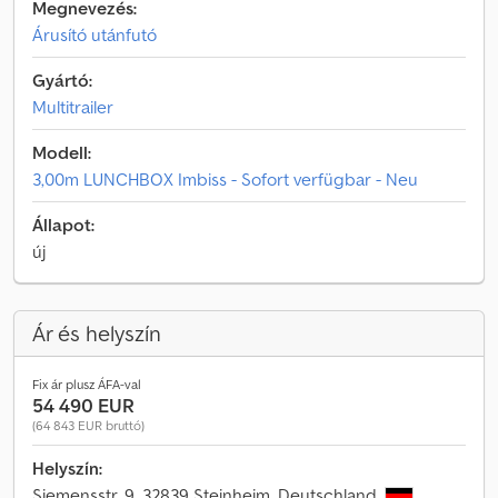
Megnevezés:
Árusító utánfutó
Gyártó:
Multitrailer
Modell:
3,00m LUNCHBOX Imbiss - Sofort verfügbar - Neu
Állapot:
új
Ár és helyszín
Fix ár plusz ÁFA-val
54 490 EUR
(64 843 EUR bruttó)
Helyszín:
Siemensstr. 9, 32839 Steinheim, Deutschland