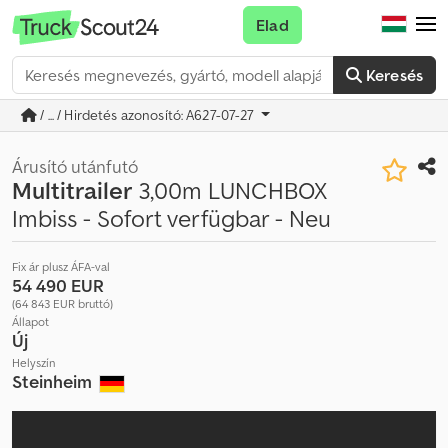
Elad
Keresés
/ ... / Hirdetés azonosító: A627-07-27
Árusító utánfutó
Multitrailer
3,00m LUNCHBOX
Imbiss - Sofort verfügbar - Neu
Fix ár plusz ÁFA-val
54 490 EUR
(64 843 EUR bruttó)
Állapot
Új
Helyszín
Steinheim