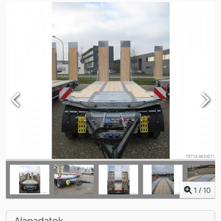
1
/
10
Alapadatok