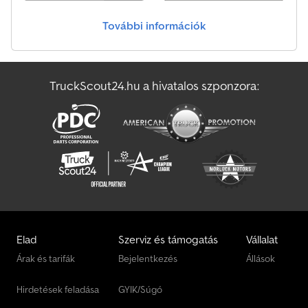
További információk
TruckScout24.hu a hivatalos szponzora:
Elad
Szerviz és támogatás
Vállalat
Árak és tarifák
Bejelentkezés
Állások
Hirdetések feladása
GYIK/Súgó