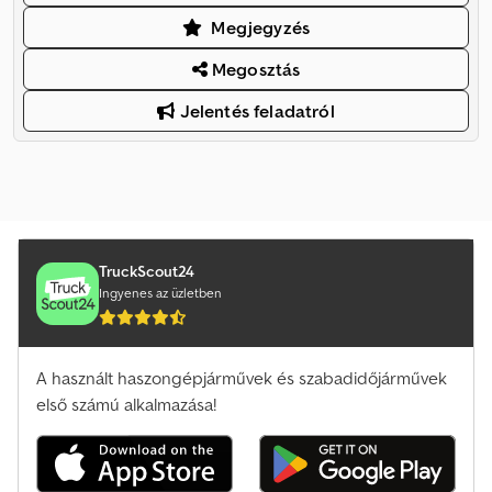
Megjegyzés
Megosztás
Jelentés feladatról
TruckScout24
Ingyenes az üzletben
A használt haszongépjárművek és szabadidőjárművek
első számú alkalmazása!