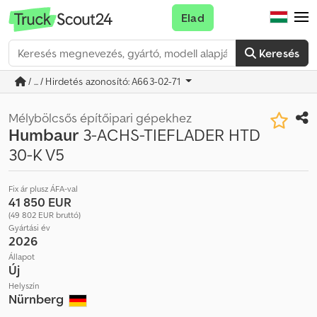
Elad
Keresés
/ ... / Hirdetés azonosító: A663-02-71
Mélybölcsős építőipari gépekhez
Humbaur
3-ACHS-TIEFLADER HTD
30-K V5
Fix ár plusz ÁFA-val
41 850 EUR
(49 802 EUR bruttó)
Gyártási év
2026
Állapot
Új
Helyszín
Nürnberg