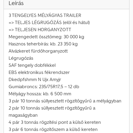
Leírás
3 TENGELYES MÉLYÁGYAS TRAILER
=> TELJES LÉGRUGÓZÁS (elöl és hátul)
=> TELJESEN HORGANYZOTT
Megengedett össztömeg: 30 000 kg
Hasznos teherbírás: kb. 23 350 kg
Alvázkeret fürdőhorganyzott
Légrugózás
SAF tengely dobfékkel
EBS elektronikus fékrendszer
Dkedpfshmm N Ujx Amyjr
Gumiabroncs: 235/75R17,5 – 12 db
Mélyágy hossza: kb. 6 500 mm
3 pár 10 tonnás süllyesztett rögzítőgyűrű a mélyágyban
2 pár 10 tonnás süllyesztett rögzítőgyűrű a
magaságyban
4 pár 3 tonnás rögzítési pont a külső kereten
3 pár 6 tonnás rögzítőszem a külső kereten