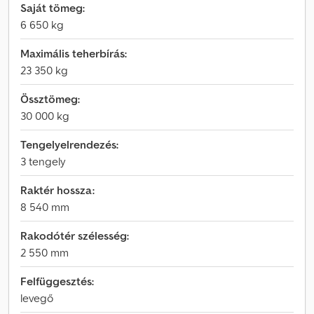
Saját tömeg:
6 650 kg
Maximális teherbírás:
23 350 kg
Össztömeg:
30 000 kg
Tengelyelrendezés:
3 tengely
Raktér hossza:
8 540 mm
Rakodótér szélesség:
2 550 mm
Felfüggesztés:
levegő