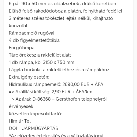
6 pár 90 x 50 mm-es oldalzsebek a külső keretben
Elülső felső rakodódoboz a platón, felnyitható fedéllel
3 méteres szélesítőkészlet lejtés nélkül, kihajtható
konzollal
Rámpaemelő rugóval
4 db figyelmeztetőtábla
Forgólámpa
Tárolórekesz a rakfelület alatt
1 db rámpa, kb. 3150 x 750 mm
Lágyfa burkolat a rakfelülethez és a rámpákhoz
Extra igény esetén:
Hidraulikus rámpaemelő: 2690,00 EUR + ÁFA
=> Szállítási költség: 2,90 EUR + ÁFA/km
=> Az árak D-86368 – Gersthofen telephelyről
érvényesek
Közvetlen kapcsolattartó:
Hirn úr Tel.
DOLL JÁRMŰGYÁRTÁS
*Az előzetes értékesítés és a változtatás jogát