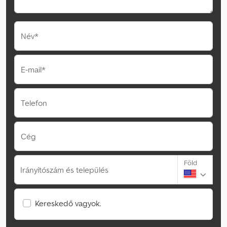
Név*
E-mail*
Telefon
Cég
Föld
Irányítószám és település
Kereskedő vagyok.