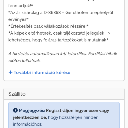
fenntartjuk!*
*Az ár kizárólag a D-86368 – Gersthofen telephelyről
érvényes*
*Értékesítés csak vállalkozások részére!*
*A képek eltérhetnek, csak tájékoztató jellegűek =>
lehetséges, hogy feláras tartozékokat is mutatnak*
A hirdetés automatikusan lett lefordítva. Fordítási hibák
előfordulhatnak.
További információ kérése
Szállító
Megjegyzés:
Regisztráljon ingyenesen vagy
jelentkezzen be,
hogy hozzáférjen minden
információhoz.