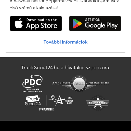
A használt haszongépjárművek és szabadidőjárművek
első számú alkalmazása!
További információk
TruckScout24.hu a hivatalos szponzora: