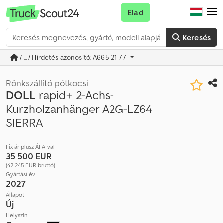
Elad
Keresés
/ ... / Hirdetés azonosító: A665-21-77
Rönkszállító pótkocsi
DOLL
rapid+ 2-Achs-
Kurzholzanhänger A2G-LZ64
SIERRA
Fix ár plusz ÁFA-val
35 500 EUR
(42 245 EUR bruttó)
Gyártási év
2027
Állapot
Új
Helyszín