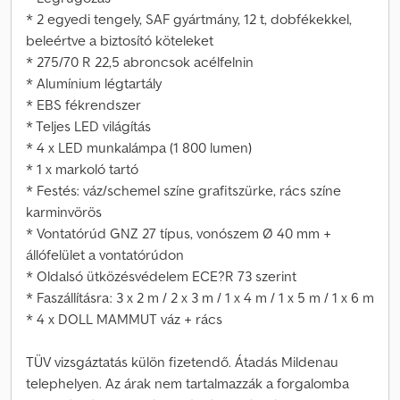
* 2 egyedi tengely, SAF gyártmány, 12 t, dobfékekkel,
beleértve a biztosító köteleket
* 275/70 R 22,5 abroncsok acélfelnin
* Alumínium légtartály
* EBS fékrendszer
* Teljes LED világítás
* 4 x LED munkalámpa (1 800 lumen)
* 1 x markoló tartó
* Festés: váz/schemel színe grafitszürke, rács színe
karminvörös
* Vontatórúd GNZ 27 típus, vonószem Ø 40 mm +
állófelület a vontatórúdon
* Oldalsó ütközésvédelem ECE?R 73 szerint
* Faszállításra: 3 x 2 m / 2 x 3 m / 1 x 4 m / 1 x 5 m / 1 x 6 m
* 4 x DOLL MAMMUT váz + rács
TÜV vizsgáztatás külön fizetendő. Átadás Mildenau
telephelyen. Az árak nem tartalmazzák a forgalomba