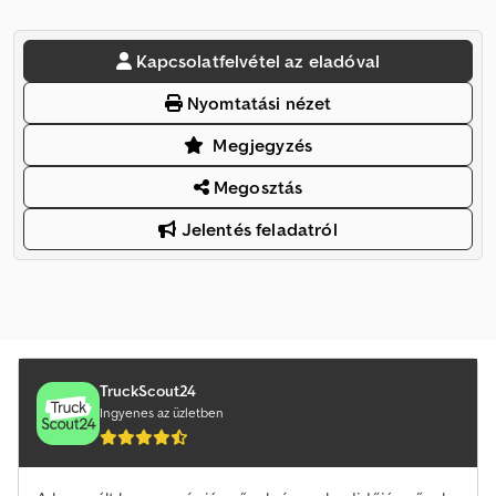
Kapcsolatfelvétel az eladóval
Nyomtatási nézet
Megjegyzés
Megosztás
Jelentés feladatról
TruckScout24
Ingyenes az üzletben