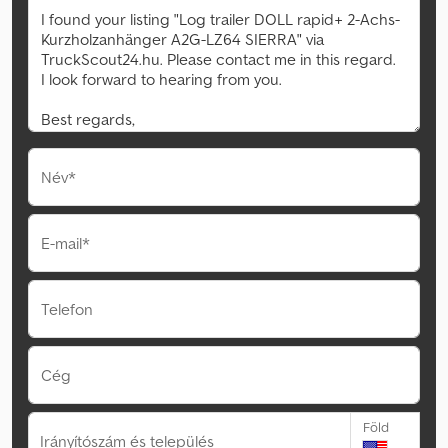
Név*
E-mail*
Telefon
Cég
Föld
Irányítószám és település