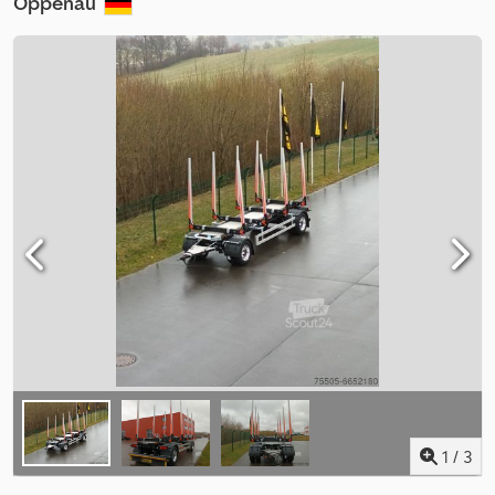
Oppenau
1
/
3