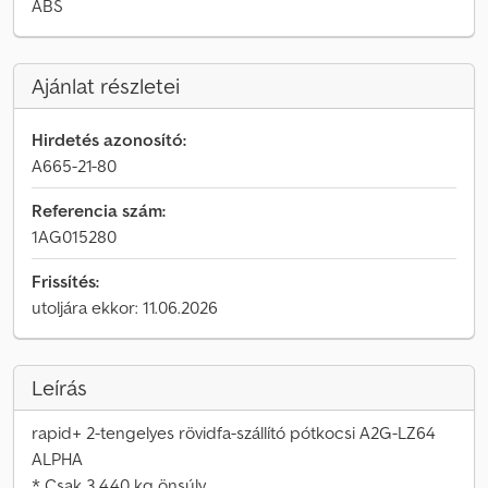
ABS
Ajánlat részletei
Hirdetés azonosító:
A665-21-80
Referencia szám:
1AG015280
Frissítés:
utoljára ekkor: 11.06.2026
Leírás
rapid+ 2-tengelyes rövidfa-szállító pótkocsi A2G-LZ64
ALPHA
* Csak 3 440 kg önsúly