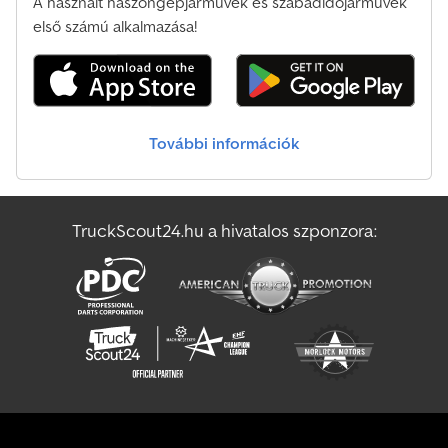
A használt haszongépjárművek és szabadidőjárművek
első számú alkalmazása!
További információk
TruckScout24.hu a hivatalos szponzora: