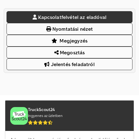
Kapcsolatfelvétel az eladóval
Nyomtatási nézet
Megjegyzés
Megosztás
Jelentés feladatról
TruckScout24
Ingyenes az üzletben