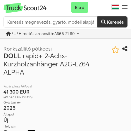
Elad
Keresés
/ ... / Hirdetés azonosító: A665-21-80
Rönkszállító pótkocsi
DOLL
rapid+ 2-Achs-
Kurzholzanhänger A2G-LZ64
ALPHA
Fix ár plusz ÁFA-val
41 300 EUR
(49 147 EUR bruttó)
Gyártási év
2025
Állapot
Új
Helyszín