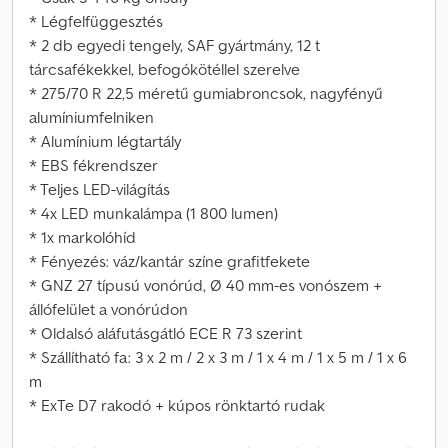
* Légfelfüggesztés
* 2 db egyedi tengely, SAF gyártmány, 12 t
tárcsafékekkel, befogókötéllel szerelve
* 275/70 R 22,5 méretű gumiabroncsok, nagyfényű
alumíniumfelniken
* Alumínium légtartály
* EBS fékrendszer
* Teljes LED-világítás
* 4x LED munkalámpa (1 800 lumen)
* 1x markolóhíd
* Fényezés: váz/kantár színe grafitfekete
* GNZ 27 típusú vonórúd, Ø 40 mm-es vonószem +
állófelület a vonórúdon
* Oldalsó aláfutásgátló ECE R 73 szerint
* Szállítható fa: 3 x 2 m / 2 x 3 m / 1 x 4 m / 1 x 5 m / 1 x 6
m
* ExTe D7 rakodó + kúpos rönktartó rudak