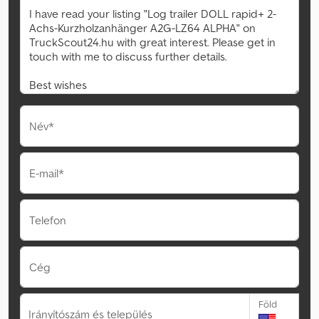
Név*
E-mail*
Telefon
Cég
Föld
Irányítószám és település