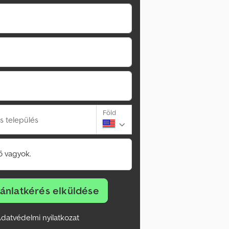
Föld
s település
 vagyok.
jánlatkérés elküldése
datvédelmi nyilatkozat