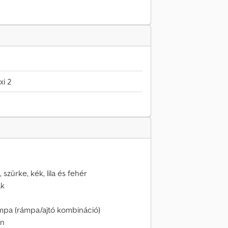
xi 2
 szürke, kék, lila és fehér
ak
ámpa (rámpa/ajtó kombináció)
án