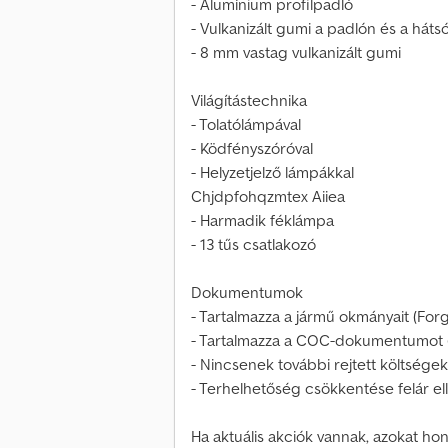
- Alumínium profilpadló
- Vulkanizált gumi a padlón és a háts
- 8 mm vastag vulkanizált gumi
Világítástechnika
- Tolatólámpával
- Ködfényszóróval
- Helyzetjelző lámpákkal
Chjdpfohqzmtex Aiiea
- Harmadik féklámpa
- 13 tűs csatlakozó
Dokumentumok
- Tartalmazza a jármű okmányait (For
- Tartalmazza a COC-dokumentumot (
- Nincsenek további rejtett költségek
- Terhelhetőség csökkentése felár el
Ha aktuális akciók vannak, azokat hon