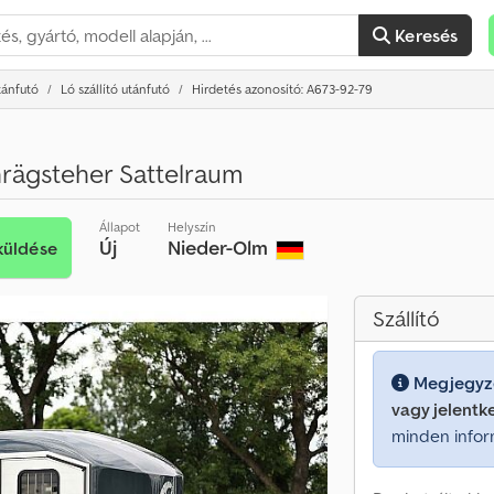
Keresés
tánfutó
Ló szállító utánfutó
Hirdetés azonosító: A673-92-79
rägsteher Sattelraum
Állapot
Helyszín
Új
Nieder-Olm
küldése
Szállító
Megjegyz
vagy jelentk
minden infor