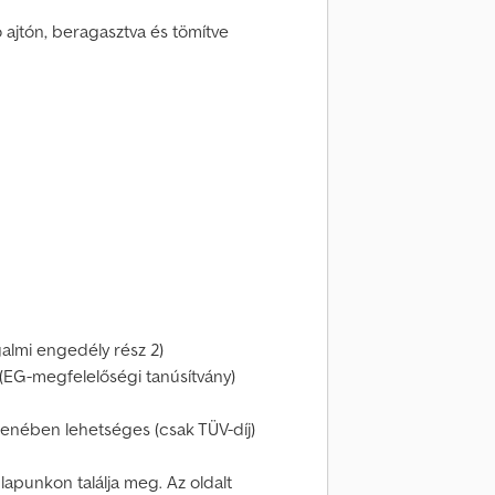
ó ajtón, beragasztva és tömítve
galmi engedély rész 2)
EG-megfelelőségi tanúsítvány)
lenében lehetséges (csak TÜV-díj)
lapunkon találja meg. Az oldalt