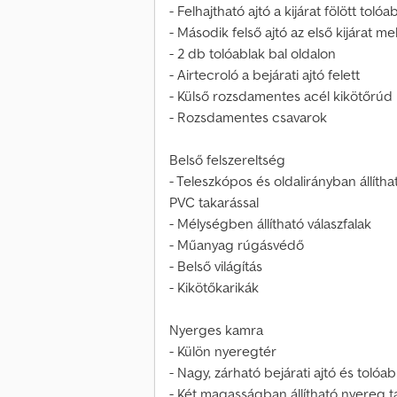
- Felhajtható ajtó a kijárat fölött tolóa
- Második felső ajtó az első kijárat mel
- 2 db tolóablak bal oldalon
- Airtecroló a bejárati ajtó felett
- Külső rozsdamentes acél kikötőrúd
- Rozsdamentes csavarok
Belső felszereltség
- Teleszkópos és oldalirányban állíthat
PVC takarással
- Mélységben állítható válaszfalak
- Műanyag rúgásvédő
- Belső világítás
- Kikötőkarikák
Nyerges kamra
- Külön nyeregtér
- Nagy, zárható bejárati ajtó és tolóab
- Két magasságban állítható nyereg t