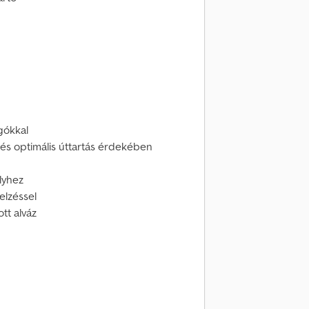
gókkal
 és optimális úttartás érdekében
lyhez
elzéssel
tt alváz