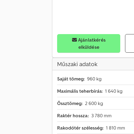
Ajánlatkérés
elküldése
Műszaki adatok
Saját tömeg:
960 kg
Maximális teherbírás:
1 640 kg
Össztömeg:
2 600 kg
Raktér hossza:
3 780 mm
Rakodótér szélesség:
1 810 mm