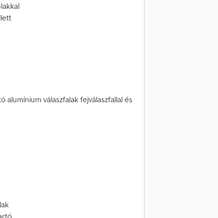
blakkal
lett
ó alumínium válaszfalak fejválaszfallal és
lak
artó