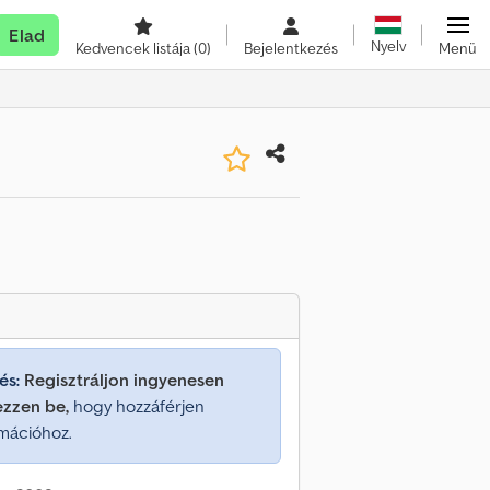
Elad
Nyelv
Kedvencek listája
(0)
Bejelentkezés
Menü
és:
Regisztráljon ingyenesen
ezzen be,
hogy hozzáférjen
mációhoz.