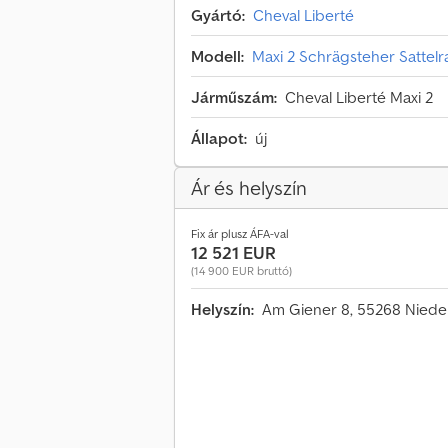
Gyártó:
Cheval Liberté
Modell:
Maxi 2 Schrägsteher Sattel
Járműszám:
Cheval Liberté Maxi 2
Állapot:
új
Ár és helyszín
Fix ár plusz ÁFA-val
12 521 EUR
(14 900 EUR bruttó)
Helyszín:
Am Giener 8, 55268 Niede