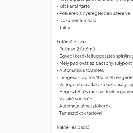
- Két kantártartó
- Pótkerék a nyeregtérben szerelve
- Dokumentumháló
- Tükör
Futómű és váz
- Pullman 2 futómű
- Egyedi kerékfelfüggesztés spirálru
- Mély padlóváz az alacsony súlypont
- Automatikus tolatófék
- Lengéscsillapítók 100 km/h engedé
- Vonógömb csatlakozó biztonsági kij
- Hegesztett és merítve tűzihorganyzo
- V-alakú vonórúd
- Automata támasztókerék
- Támasztékok tartóval
Raktér és padló