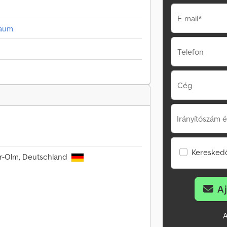
E-mail*
raum
Telefon
Cég
Irányítószám é
Kereskedő
r-Olm, Deutschland
A
A