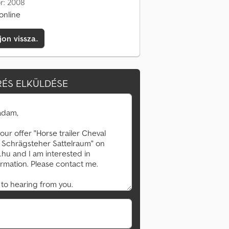
or: 2008
online
jon vissza.
ÉS ELKÜLDÉSE