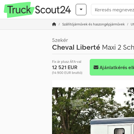
Szállítójárművek és haszongépjárművek
U
Szekér
Cheval Liberté
Maxi 2 Sch
Fix ár plusz ÁFA-val
12 521 EUR
Ajánlatkérés el
(14 900 EUR bruttó)