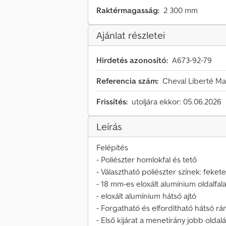
Raktérmagasság:
2 300 mm
Ajánlat részletei
Hirdetés azonosító:
A673-92-79
Referencia szám:
Cheval Liberté Ma
Frissítés:
utoljára ekkor: 05.06.2026
Leírás
Felépítés
- Poliészter homlokfal és tető
- Választható poliészter színek: fekete,
- 18 mm-es eloxált alumínium oldalfal
- eloxált alumínium hátsó ajtó
- Forgatható és elfordítható hátsó r
- Első kijárat a menetirány jobb oldal