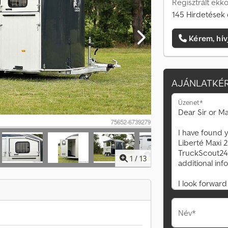
Regisztrált ekk
145 Hirdetések 
Kérem, hív
AJÁNLATKÉR
Üzenet*
1
/
13
Név*