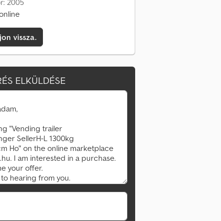
or: 2005
online
jon vissza.
ÉS ELKÜLDÉSE