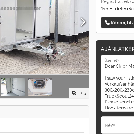
Regisztrált ekk
146 Hirdetések 
Kérem, hív
AJÁNLATKÉR
Üzenet*
1
/
5
Név*