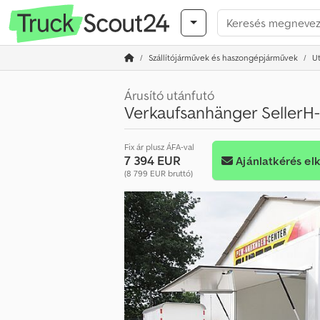
Szállítójárművek és haszongépjárművek
U
Árusító utánfutó
Verkaufsanhänger Seller
Fix ár plusz ÁFA-val
7 394 EUR
Ajánlatkérés el
(8 799 EUR bruttó)