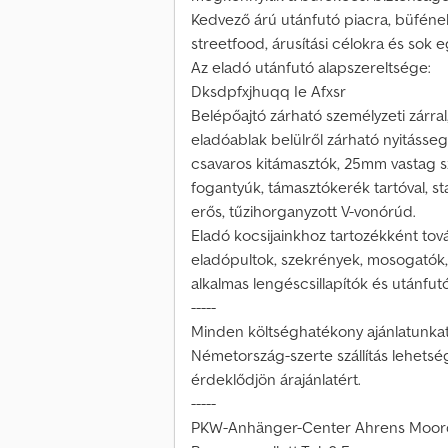
Kedvező árú utánfutó piacra, büfének
streetfood, árusítási célokra és sok 
Az eladó utánfutó alapszereltsége:
Dksdpfxjhuqq Ie Afxsr
Belépőajtó zárható személyzeti zárral
eladóablak belülről zárható nyitássegí
csavaros kitámasztók, 25mm vastag s
fogantyúk, támasztókerék tartóval, sta
erős, tűzihorganyzott V-vonórúd.
Eladó kocsijainkhoz tartozékként tov
eladópultok, szekrények, mosogatók,
alkalmas lengéscsillapítók és utánfut
-----
Minden költséghatékony ajánlatunkat
Németország-szerte szállítás lehetsége
érdeklődjön árajánlatért.
-----
PKW-Anhänger-Center Ahrens Moorde