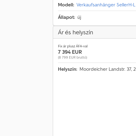
Modell:
Verkaufsanhänger SellerH-
Állapot:
új
Ár és helyszín
Fix ár plusz ÁFA-val
7 394 EUR
(8 799 EUR bruttó)
Helyszín:
Moordeicher Landstr. 37, 