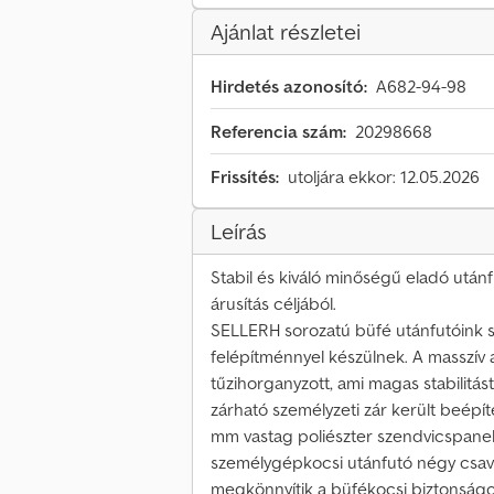
Ajánlat részletei
Hirdetés azonosító:
A682-94-98
Referencia szám:
20298668
Frissítés:
utoljára ekkor: 12.05.2026
Leírás
Stabil és kiváló minőségű eladó utá
árusítás céljából.
SELLERH sorozatú büfé utánfutóink s
felépítménnyel készülnek. A masszív 
tűzihorganyzott, ami magas stabilitást
zárható személyzeti zár került beépí
mm vastag poliészter szendvicspanelb
személygépkocsi utánfutó négy csava
megkönnyítik a büfékocsi biztonságo