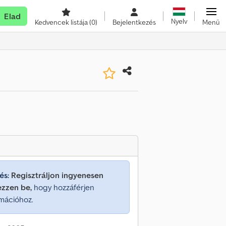
Elad
Nyelv
Kedvencek listája
(0)
Bejelentkezés
Menü
és:
Regisztráljon ingyenesen
ezzen be,
hogy hozzáférjen
mációhoz.