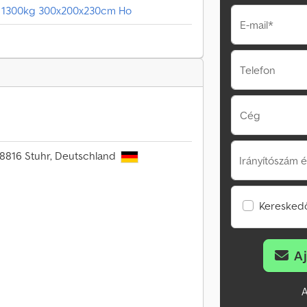
L 1300kg 300x200x230cm Ho
E-mail*
Telefon
Cég
28816 Stuhr, Deutschland
Irányítószám é
Kereskedő
A
A