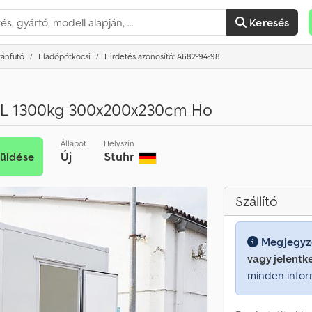
Keresés
tánfutó
Eladópótkocsi
Hirdetés azonosító: A682-94-98
H-L 1300kg 300x200x230cm Ho
Állapot
Helyszín
Új
Stuhr
küldése
Szállító
Megjegyz
vagy jelentk
minden infor