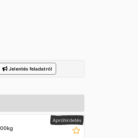
Jelentés feladatról
Apróhirdetés
300kg