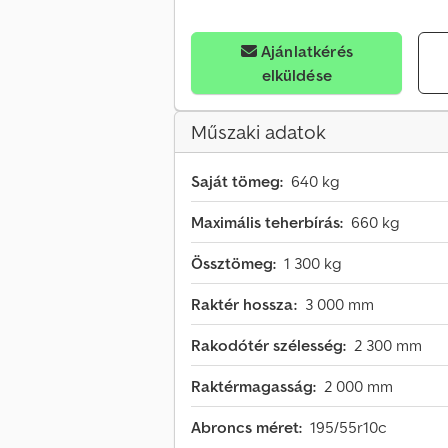
Ajánlatkérés
elküldése
Műszaki adatok
Saját tömeg:
640 kg
Maximális teherbírás:
660 kg
Össztömeg:
1 300 kg
Raktér hossza:
3 000 mm
Rakodótér szélesség:
2 300 mm
Raktérmagasság:
2 000 mm
Abroncs méret:
195/55r10c