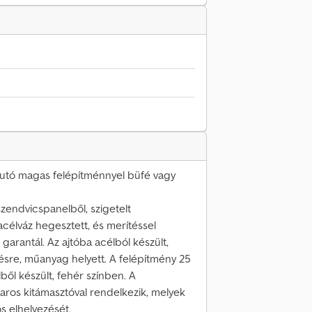
nfutó magas felépítménnyel büfé vagy
zendvicspanelből, szigetelt
acélváz hegesztett, és merítéssel
 garantál. Az ajtóba acélból készült,
tésre, műanyag helyett. A felépítmény 25
ől készült, fehér színben. A
ros kitámasztóval rendelkezik, melyek
s elhelyezését.