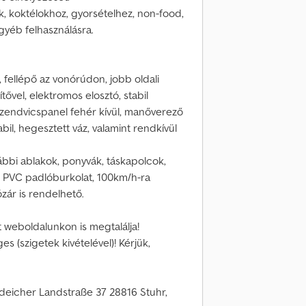
, koktélokhoz, gyorsételhez, non-food,
egyéb felhasználásra.
, fellépő az vonórúdon, jobb oldali
tővel, elektromos elosztó, stabil
zendvicspanel fehér kívül, manőverező
bil, hegesztett váz, valamint rendkívül
ábbi ablakok, ponyvák, táskapolcok,
 PVC padlóburkolat, 100km/h-ra
ózár is rendelhető.
 weboldalunkon is megtalálja!
s (szigetek kivételével)! Kérjük,
icher Landstraße 37 28816 Stuhr,