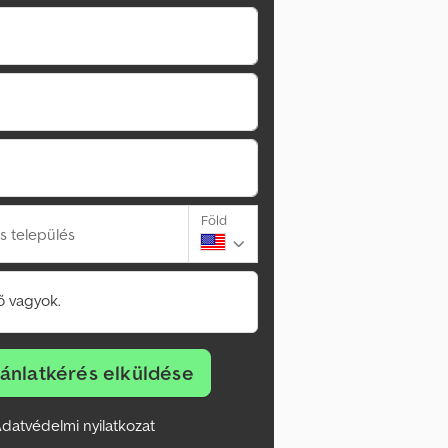
Föld
s település
 vagyok.
jánlatkérés elküldése
datvédelmi nyilatkozat